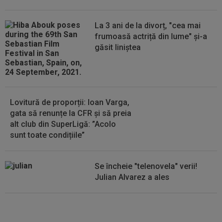
18:00, DGS 1. Programul complet...
La 3 ani de la divorț, "cea mai
15:18
FOTO
Paula Badosa a îngrijorat pe toată
frumoasă actriță din lume" și-a
lumea cu imaginile postate, iar a doua zi a...
găsit liniștea
15:17
OFICIAL
Ionuț Radu va avea concurență
serioasă! Celta Vigo a oficializat transferul de...
Lovitură de proporții: Ioan Varga,
gata să renunțe la CFR și să preia
alt club din SuperLigă: ”Acolo
sunt toate condițiile”
Se încheie "telenovela" verii!
Julian Alvarez a ales
EXCLUSIV
ADIO, FCSB? A spus-
o fără ocolișuri: ”Trebuie să