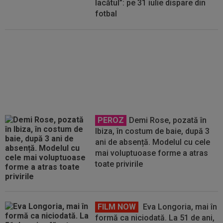
lacătul”: pe 31 iulie dispare din
fotbal
OFICIAL
Tiago Ferreira, fostul
fundaș de la Universitatea
Craiova, a semnat cu FC Porto
PEROZ
Demi Rose, pozată în
Ibiza, în costum de baie, după 3
ani de absență. Modelul cu cele
mai voluptuoase forme a atras
toate privirile
FILM NOW
Eva Longoria, mai în
formă ca niciodată. La 51 de ani,