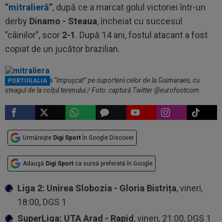
”mitralieră”
, după ce a marcat golul victoriei într-un
derby
Dinamo - Steaua
, încheiat cu succesul
”câinilor”, scor
2-1
. După 14 ani, fostul atacant a fost
copiat de un jucător brazilian.
Yago Cariello i-a ”împușcat” pe suporterii celor de la Guimaraes, cu
PORTUGALIA
steagul de la colțul terenului / Foto: captură Twitter @eurofootcom
Urmărește
Digi Sport
în Google Discover
Adaugă
Digi Sport
ca sursă preferată în Google
Liga 2: Unirea Slobozia - Gloria Bistrița
, vineri,
18:00, DGS 1
SuperLiga: UTA Arad - Rapid
, vineri, 21:00, DGS 1