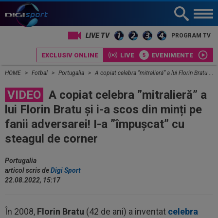
LIVE TV
PROGRAM TV
EXCLUSIV ONLINE
LIVE
EVENIMENTE
HOME
Fotbal
Portugalia
A copiat celebra ”mitralieră” a lui Florin Bratu și i-a scos din minți pe fanii adversarei! I-a ”împușcat” cu steagul de corner
VIDEO
A copiat celebra ”mitralieră” a
lui Florin Bratu și i-a scos din minți pe
fanii adversarei! I-a ”împușcat” cu
steagul de corner
Portugalia
articol scris de
Digi Sport
22.08.2022, 15:17
În 2008,
Florin Bratu
(42 de ani) a inventat
celebra