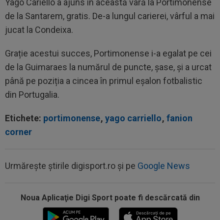
Yago Cariello a ajuns în această vară la Portimonense
de la Santarem, gratis. De-a lungul carierei, vârful a mai
jucat la Condeixa.
Grație acestui succes, Portimonense i-a egalat pe cei
de la Guimaraes la numărul de puncte, șase, și a urcat
până pe poziția a cincea în primul eșalon fotbalistic
din Portugalia.
Etichete:
portimonense
,
yago carriello
,
fanion
corner
Urmărește știrile digisport.ro și pe
Google News
Noua Aplicaţie Digi Sport poate fi descărcată din
15:18
FOTO
Paula Badosa a îngrijorat pe toată
lumea cu imaginile postate, iar a doua zi a...