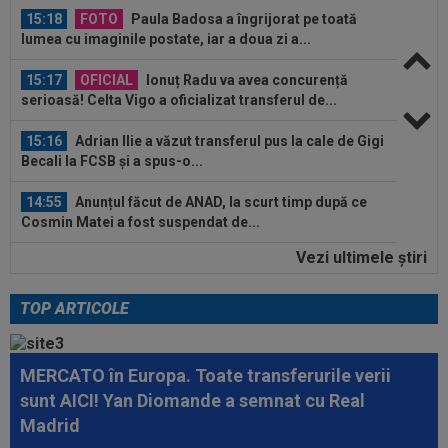
15:18
FOTO
Paula Badosa a îngrijorat pe toată
lumea cu imaginile postate, iar a doua zi a...
15:17
OFICIAL
Ionuț Radu va avea concurență
serioasă! Celta Vigo a oficializat transferul de...
15:16
Adrian Ilie a văzut transferul pus la cale de Gigi
Becali la FCSB și a spus-o...
14:55
Anunțul făcut de ANAD, la scurt timp după ce
Cosmin Matei a fost suspendat de...
Vezi ultimele ştiri
14:45
OFICIAL
S-a terminat! A reziliat cu ”U” Cluj
TOP ARTICOLE
15:30
EXCLUSIV
Ilie Dumitrescu a dat verdictul în
privința lui Marius Baciu
MERCATO în Europa. Toate transferurile verii
15:24
UTA - Rapid, LIVE VIDEO, ora 21:00, în direct la
sunt AICI! Yan Diomande a semnat cu Real
Digi Sport 1. Se anunță un...
Madrid
15:24
Unirea Slobozia - Gloria Bistrița, LIVE VIDEO,