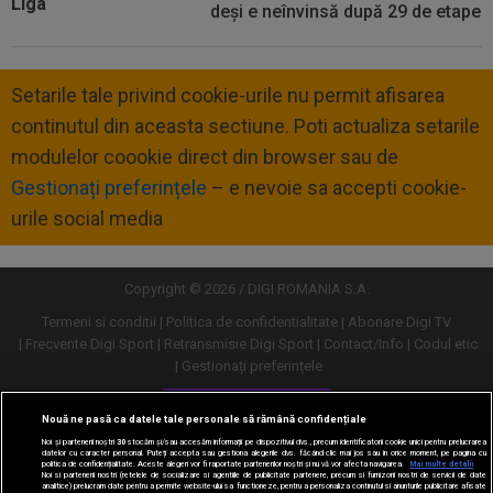
deși e neînvinsă după 29 de etape
Setarile tale privind cookie-urile nu permit afisarea
continutul din aceasta sectiune. Poti actualiza setarile
modulelor coookie direct din browser sau de
Gestionați preferințele
– e nevoie sa accepti cookie-
urile social media
Copyright © 2026 / DIGI ROMANIA S.A.
Termeni si conditii
Politica de confidentialitate
Abonare Digi TV
Frecvente Digi Sport
Retransmisie Digi Sport
Contact/Info
Codul etic
Gestionați preferințele
Versiune desktop
Nouă ne pasă ca datele tale personale să rămână confidențiale
Noi și partenerii noștri
30
stocăm și/sau accesăm informații pe dispozitivul dvs., precum identificatorii cookie unici pentru prelucrarea
datelor cu caracter personal. Puteți accepta sau gestiona alegerile dvs. făcând clic mai jos sau în orice moment, pe pagina cu
politica de confidențialitate. Aceste alegeri vor fi raportate partenerilor noștri și nu vă vor afecta navigarea.
Mai multe detalii
Noi si partenerii nostri (retelele de socializare si agentiile de publicitate partenere, precum si furnizorii nostri de servicii de date
analitice) prelucram date pentru a permite website-ului sa functioneze, pentru a personaliza continutul si anunturile publicitare afisate