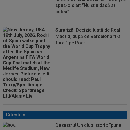
spus-o clar: ”Nu știu dacă ar
putea”
Surpriză! Decizia luată de Real
Madrid, după ce Barcelona ”l-a
furat” pe Rodri
Citeşte şi
Dezastru! Un club istoric ”pune