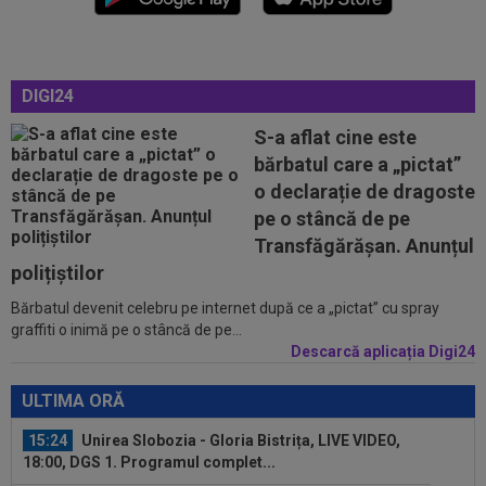
15:17
OFICIAL
Ionuț Radu va avea concurență
serioasă! Celta Vigo a oficializat transferul de...
DIGI24
15:16
Adrian Ilie a văzut transferul pus la cale de Gigi
Becali la FCSB și a spus-o...
S-a aflat cine este
bărbatul care a „pictat”
14:55
Anunțul făcut de ANAD, la scurt timp după ce
o declarație de dragoste
Cosmin Matei a fost suspendat de...
pe o stâncă de pe
14:45
OFICIAL
S-a terminat! A reziliat cu ”U” Cluj
Transfăgărășan. Anunțul
polițiștilor
Bărbatul devenit celebru pe internet după ce a „pictat” cu spray
15:30
EXCLUSIV
Ilie Dumitrescu a dat verdictul în
graffiti o inimă pe o stâncă de pe...
privința lui Marius Baciu
Descarcă aplicația Digi24
15:24
UTA - Rapid, LIVE VIDEO, ora 21:00, în direct la
Digi Sport 1. Se anunță un...
ULTIMA ORĂ
15:24
Unirea Slobozia - Gloria Bistrița, LIVE VIDEO,
18:00, DGS 1. Programul complet...