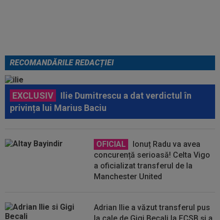
plece”
RECOMANDĂRILE REDACȚIEI
EXCLUSIV
Ilie Dumitrescu a dat verdictul în
privința lui Marius Baciu
OFICIAL
Ionuț Radu va avea
concurență serioasă! Celta Vigo
a oficializat transferul de la
Manchester United
Adrian Ilie a văzut transferul pus
la cale de Gigi Becali la FCSB și a