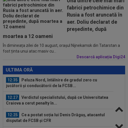
Una dintre cele mai mari
fabrici petrochimice din
11:50
La 11 ani de când a înjurat-o și a dat-o afară pe
Rusia a fost aruncată în
Eva Carneiro, Jose Mourinho...
aer. Doliu declarat de
12:54
A plecat de la Rapid, a dat în judecată clubul și
președinte, după
îi cere o avere: 15 salarii!
moartea a 12 oameni
În dimineața zilei de 10 august, orașul Nijnekamsk din Tatarstan a
12:54
Lovitură de teatru: Rodri!
fost ținta unui atac masiv cu...
Descarcă aplicația Digi24
12:35
Peluza Nord, întâlnire de gradul zero cu
jucătorii și conducătorii de la FCSB...
ULTIMA ORĂ
12:27
Verdictul specialistului, după ce Universitatea
Craiova a cerut penalty în...
12:25
Ce a postat soția lui Denis Drăguș, atacantul
disputat de FCSB și CFR
12:02
Real Madrid s-a reorientat după refuzul lui
Rodri. 90 de milioane de euro!