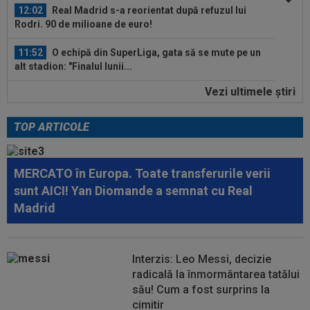
11:52
O echipă din SuperLiga, gata să se mute pe un
alt stadion: "Finalul lunii...
11:50
La 11 ani de când a înjurat-o și a dat-o afară pe
Eva Carneiro, Jose Mourinho...
Vezi ultimele ştiri
12:54
A plecat de la Rapid, a dat în judecată clubul și
îi cere o avere: 15 salarii!
TOP ARTICOLE
12:54
Lovitură de teatru: Rodri!
MERCATO în Europa. Toate transferurile verii
12:35
Peluza Nord, întâlnire de gradul zero cu
sunt AICI! Yan Diomande a semnat cu Real
jucătorii și conducătorii de la FCSB...
Madrid
12:27
Verdictul specialistului, după ce Universitatea
Craiova a cerut penalty în...
Interzis: Leo Messi, decizie
12:25
Ce a postat soția lui Denis Drăguș, atacantul
radicală la înmormântarea tatălui
disputat de FCSB și CFR
său! Cum a fost surprins la
cimitir