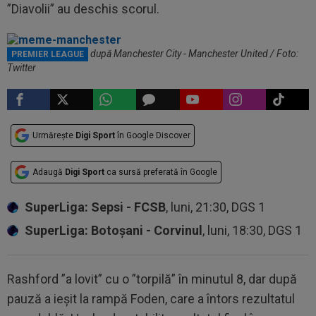
”Diavolii” au deschis scorul.
Meme-urile apărute după Manchester City - Manchester United / Foto:
PREMIER LEAGUE
Twitter
Urmărește
Digi Sport
în Google Discover
Adaugă
Digi Sport
ca sursă preferată în Google
SuperLiga: Sepsi - FCSB
, luni, 21:30, DGS 1
SuperLiga: Botoșani - Corvinul
, luni, 18:30, DGS 1
Rashford ”a lovit” cu o ”torpilă” în minutul 8, dar după
pauză a ieșit la rampă Foden, care a întors rezultatul