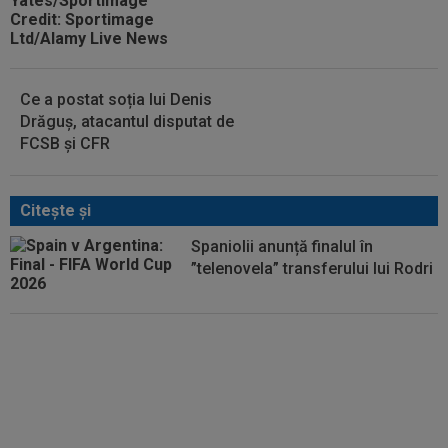
Ce a postat soția lui Denis
Drăguș, atacantul disputat de
FCSB și CFR
Citeşte şi
Spaniolii anunță finalul în
”telenovela” transferului lui Rodri
Decizia luată de Barcelona, după
ce Manchester City i-a refuzat
prima ofertă pentru Rodri