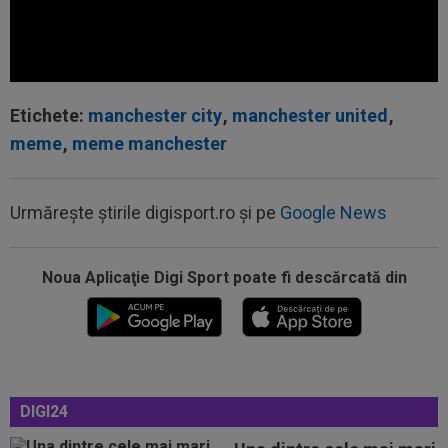
Etichete:
manchester city
,
manchester united
,
meme
,
meme manchester
Urmărește știrile digisport.ro și pe
Google News
12:27
Verdictul specialistului, după ce Universitatea
Craiova a cerut penalty în...
Noua Aplicaţie Digi Sport poate fi descărcată din
12:25
Ce a postat soția lui Denis Drăguș, atacantul
disputat de FCSB și CFR
12:02
Real Madrid s-a reorientat după refuzul lui
Rodri. 90 de milioane de euro!
DIGI24
11:52
O echipă din SuperLiga, gata să se mute pe un
alt stadion: "Finalul lunii...