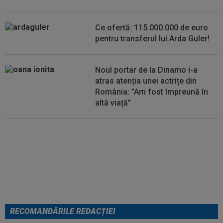
Ce ofertă: 115.000.000 de euro
pentru transferul lui Arda Guler!
Noul portar de la Dinamo i-a
atras atenția unei actrițe din
România: ”Am fost împreună în
altă viață”
VIDEO
Au apărut imaginile:
Darius Olaru, gol de autor în
Belgia! Comentatorii: "Nu se
poate așa ceva"
RECOMANDĂRILE REDACȚIEI