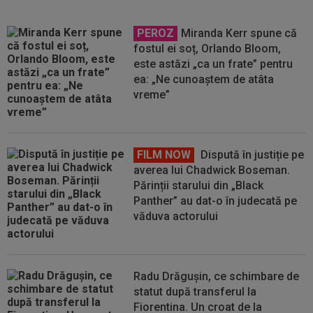
PEROZ
Miranda Kerr spune că
fostul ei soț, Orlando Bloom,
este astăzi „ca un frate” pentru
ea: „Ne cunoaștem de atâta
vreme”
FILM NOW
Dispută în justiție pe
averea lui Chadwick Boseman.
Părinții starului din „Black
Panther” au dat-o în judecată pe
văduva actorului
Radu Drăgușin, ce schimbare de
statut după transferul la
Fiorentina. Un croat de la