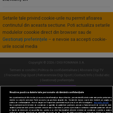
Setarile tale privind cookie-urile nu permit afisarea
continutul din aceasta sectiune. Poti actualiza setarile
modulelor coookie direct din browser sau de
Gestionați preferințele
– e nevoie sa accepti cookie-
urile social media
Copyright © 2026 / DIGI ROMANIA S.A.
Termeni si conditii
Politica de confidentialitate
Abonare Digi TV
Frecvente Digi Sport
Retransmisie Digi Sport
Contact/Info
Codul etic
Gestionați preferințele
Versiune desktop
Nouă ne pasă ca datele tale personale să rămână confidențiale
Noi și partenerii noștri
30
stocăm și/sau accesăm informații pe dispozitivul dvs., precum identificatorii cookie unici pentru prelucrarea
datelor cu caracter personal. Puteți accepta sau gestiona alegerile dvs. făcând clic mai jos sau în orice moment, pe pagina cu
politica de confidențialitate. Aceste alegeri vor fi raportate partenerilor noștri și nu vă vor afecta navigarea.
Mai multe detalii
Noi si partenerii nostri (retelele de socializare si agentiile de publicitate partenere, precum si furnizorii nostri de servicii de date
analitice) prelucram date pentru a permite website-ului sa functioneze, pentru a personaliza continutul si anunturile publicitare afisate
in functie de interesele si/sau profilul dvs., pentru a va oferi functionalitati aferente retelelor de socializare si pentru a analiza
traficul pe website. Beneficiati de drepturile prevazute de art. 15-22 din GDPR in legatura cu prelucrarea datelor cu caracter