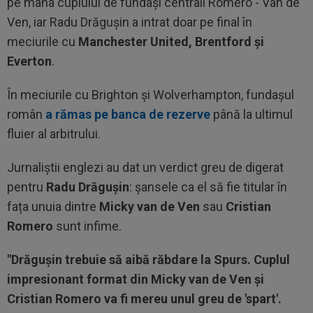
pe mâna cuplului de fundași centrali Romero - Van de
Ven, iar Radu Drăgușin a intrat doar pe final în
meciurile cu
Manchester United, Brentford și
Everton
.
În meciurile cu Brighton și Wolverhampton, fundașul
român
a rămas pe banca de rezerve
până la ultimul
fluier al arbitrului.
Jurnaliștii englezi au dat un verdict greu de digerat
pentru
Radu Drăgușin
: șansele ca el să fie titular în
fața unuia dintre
Micky van de Ven
sau
Cristian
Romero
sunt infime.
"Drăgușin trebuie să aibă răbdare la Spurs. Cuplul
impresionant format din Micky van de Ven și
Cristian Romero va fi mereu unul greu de 'spart'.