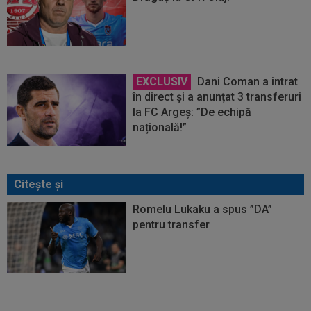
EXCLUSIV
Dani Coman a intrat
în direct și a anunțat 3 transferuri
la FC Argeș: ”De echipă
națională!”
Citeşte şi
Romelu Lukaku a spus ”DA”
pentru transfer
OFICIAL
Franco Mastantuono a