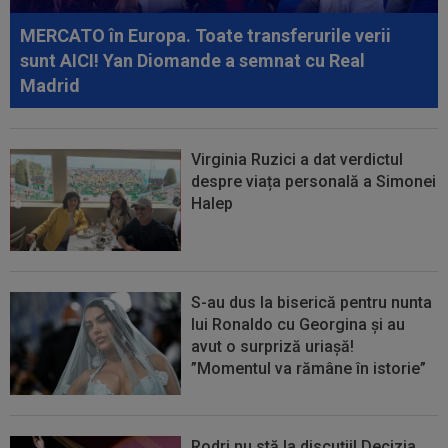
anunțat 3 transferuri la FC Argeș: ”De...
MERCATO în Europa. Toate transferurile verii
sunt AICI! Yan Diomande a semnat cu Real
Madrid
Virginia Ruzici a dat verdictul
despre viața personală a Simonei
Halep
S-au dus la biserică pentru nunta
lui Ronaldo cu Georgina și au
avut o surpriză uriașă!
”Momentul va rămâne în istorie”
Rodri nu stă la discuții! Decizia