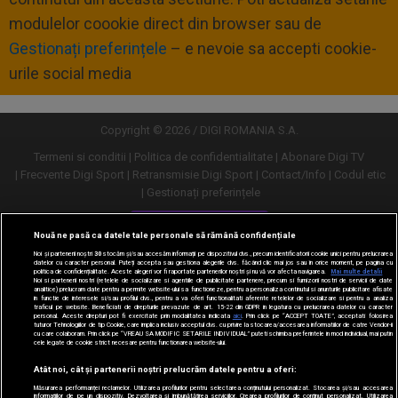
modulelor coookie direct din browser sau de
Gestionați preferințele
– e nevoie sa accepti cookie-
urile social media
Copyright © 2026 / DIGI ROMANIA S.A.
Termeni si conditii
Politica de confidentialitate
Abonare Digi TV
Frecvente Digi Sport
Retransmisie Digi Sport
Contact/Info
Codul etic
Gestionați preferințele
Versiune desktop
Nouă ne pasă ca datele tale personale să rămână confidențiale
Noi și partenerii noștri
30
stocăm și/sau accesăm informații pe dispozitivul dvs., precum identificatorii cookie unici pentru prelucrarea
datelor cu caracter personal. Puteți accepta sau gestiona alegerile dvs. făcând clic mai jos sau în orice moment, pe pagina cu
politica de confidențialitate. Aceste alegeri vor fi raportate partenerilor noștri și nu vă vor afecta navigarea.
Mai multe detalii
Noi si partenerii nostri (retelele de socializare si agentiile de publicitate partenere, precum si furnizorii nostri de servicii de date
analitice) prelucram date pentru a permite website-ului sa functioneze, pentru a personaliza continutul si anunturile publicitare afisate
in functie de interesele si/sau profilul dvs., pentru a va oferi functionalitati aferente retelelor de socializare si pentru a analiza
traficul pe website. Beneficiati de drepturile prevazute de art. 15-22 din GDPR in legatura cu prelucrarea datelor cu caracter
personal. Aceste drepturi pot fi exercitate prin modalitatea indicata
aici
. Prin click pe “ACCEPT TOATE”, acceptati folosirea
tuturor Tehnologiilor de tip Cookie, care implica inclusiv acceptul dvs. cu privire la stocarea/accesarea informatiilor de catre Vendor-ii
cu care colaboram. Prin click pe “VREAU SA MODIFIC SETARILE INDIVIDUAL” puteti schimba preferintele in mod individual, mai putin
cele legate de cookie strict necesare pentru functionarea website-ului.
Atât noi, cât și partenerii noștri prelucrăm datele pentru a oferi:
Măsurarea performanței reclamelor. Utilizarea profilurilor pentru selectarea conținutului personalizat. Stocarea și/sau accesarea
informațiilor de pe un dispozitiv. Dezvoltarea și îmbunătățirea serviciilor. Crearea profilurilor de conținut personalizat. Utilizarea