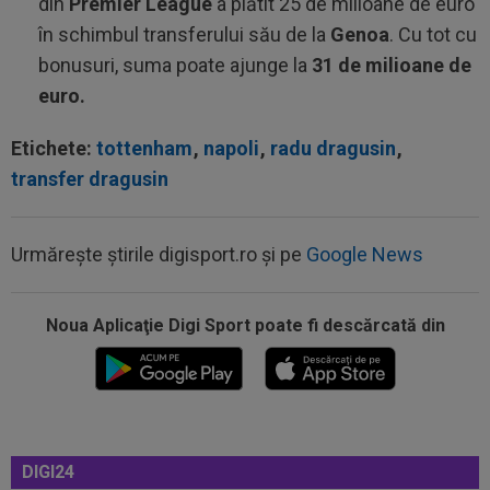
din
Premier League
a plătit 25 de milioane de euro
în schimbul transferului său de la
Genoa
. Cu tot cu
bonusuri, suma poate ajunge la
31 de milioane de
euro.
Etichete:
tottenham
,
napoli
,
radu dragusin
,
transfer dragusin
Urmărește știrile digisport.ro și pe
Google News
Noua Aplicaţie Digi Sport poate fi descărcată din
12:07
VIDEO
Chindia Târgoviște - Metaloglobus,
16:30, pe Digi Sport 1. Ultimul meci al...
11:57
EXCLUSIV
Dani Coman a intrat în direct și a
anunțat 3 transferuri la FC Argeș: ”De...
11:43
EXCLUSIV
A ”explodat” în SuperLigă și e gata
DIGI24
de transfer: ”Nu a scos până acum atacant...