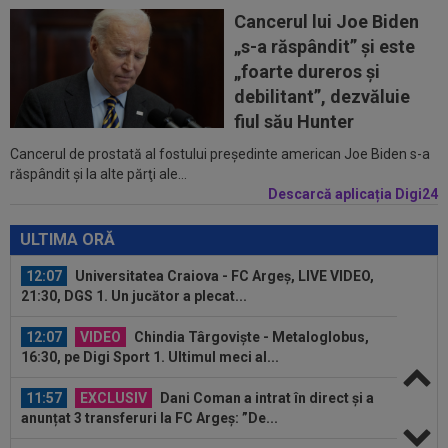
Cancerul lui Joe Biden
11:35
AUR pentru România la Campionatele
„s-a răspândit” şi este
Mondiale U19!
„foarte dureros și
11:34
FOTO
Lionel Messi a ajuns în Argentina,
debilitant”, dezvăluie
după moartea tatălui său
fiul său Hunter
Cancerul de prostată al fostului preşedinte american Joe Biden s-a
12:20
FOTO
Cristiano Ronaldo nu s-a putut abține,
răspândit şi la alte părţi ale...
după ce sute de oameni au apărut la...
Descarcă aplicația Digi24
12:16
VIDEO
FC Porto - Alverca, LIVE VIDEO, 20:00,
DGS 2. Benfica - Academico Viseu, 22:30...
ULTIMA ORĂ
12:07
Universitatea Craiova - FC Argeș, LIVE VIDEO,
21:30, DGS 1. Un jucător a plecat...
12:07
VIDEO
Chindia Târgoviște - Metaloglobus,
16:30, pe Digi Sport 1. Ultimul meci al...
11:57
EXCLUSIV
Dani Coman a intrat în direct și a
anunțat 3 transferuri la FC Argeș: ”De...