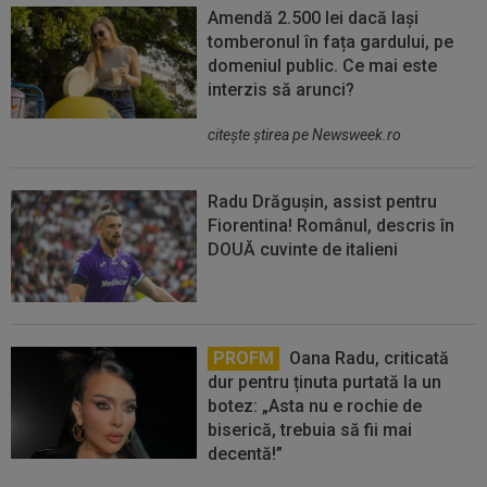
Amendă 2.500 lei dacă lași
tomberonul în fața gardului, pe
domeniul public. Ce mai este
interzis să arunci?
citeşte ştirea pe Newsweek.ro
Radu Drăgușin, assist pentru
Fiorentina! Românul, descris în
DOUĂ cuvinte de italieni
PROFM
Oana Radu, criticată
dur pentru ținuta purtată la un
botez: „Asta nu e rochie de
biserică, trebuia să fii mai
decentă!”