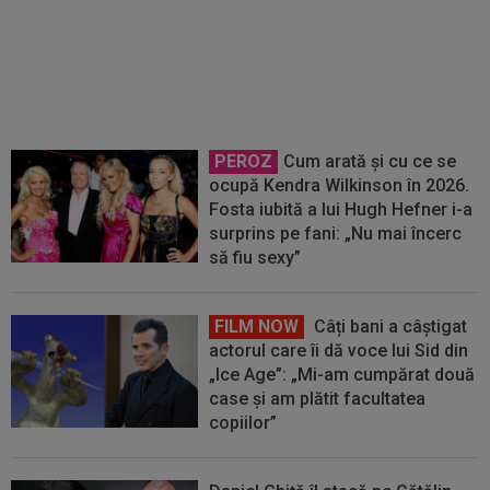
semnat cu Fiorentina!
PEROZ
Cum arată și cu ce se
ocupă Kendra Wilkinson în 2026.
Fosta iubită a lui Hugh Hefner i-a
surprins pe fani: „Nu mai încerc
să fiu sexy”
FILM NOW
Câți bani a câștigat
actorul care îi dă voce lui Sid din
„Ice Age”: „Mi-am cumpărat două
case și am plătit facultatea
copiilor”