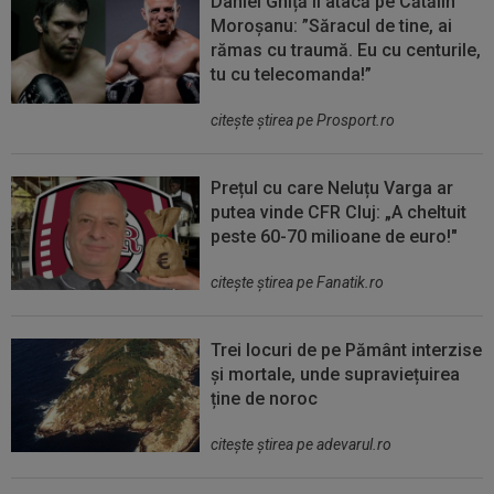
Daniel Ghiță îl atacă pe Cătălin
Moroșanu: ”Săracul de tine, ai
rămas cu traumă. Eu cu centurile,
tu cu telecomanda!”
citeşte ştirea pe Prosport.ro
Prețul cu care Neluțu Varga ar
putea vinde CFR Cluj: „A cheltuit
peste 60-70 milioane de euro!"
citeşte ştirea pe Fanatik.ro
Trei locuri de pe Pământ interzise
și mortale, unde supraviețuirea
ține de noroc
citeşte ştirea pe adevarul.ro