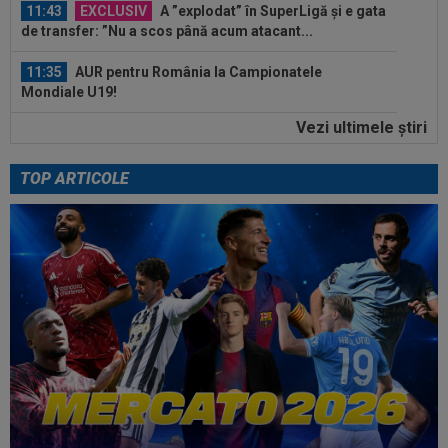
11:43
EXCLUSIV
A ”explodat” în SuperLigă și e gata
de transfer: ”Nu a scos până acum atacant...
11:35
AUR pentru România la Campionatele
Mondiale U19!
Vezi ultimele ştiri
11:34
FOTO
Lionel Messi a ajuns în Argentina,
după moartea tatălui său
TOP ARTICOLE
12:20
FOTO
Cristiano Ronaldo nu s-a putut abține,
după ce sute de oameni au apărut la...
12:16
VIDEO
FC Porto - Alverca, LIVE VIDEO, 20:00,
DGS 2. Benfica - Academico Viseu, 22:30...
12:07
Universitatea Craiova - FC Argeș, LIVE VIDEO,
21:30, DGS 1. Un jucător a plecat...
12:07
VIDEO
Chindia Târgoviște - Metaloglobus,
16:30, pe Digi Sport 1. Ultimul meci al...
11:57
EXCLUSIV
Dani Coman a intrat în direct și a