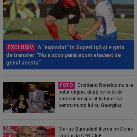
EXCLUSIV
A ”explodat” în SuperLigă și e gata
de transfer: ”Nu a scos până acum atacant de
genul acesta”
FOTO
Cristiano Ronaldo nu s-a
putut abține, după ce sute de
oameni au apărut la biserică
pentru nunta lui cu Georgina
Marius Șumudică îl vrea pe Denis
Drăguș la CFR Cluj!