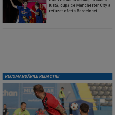
luată, după ce Manchester City a
refuzat oferta Barcelonei
Cel mai bine plătit jucător din
SuperLigă a devenit liber! Gigi
Becali spunea: ”Pregătesc o
bombă! Bani mulți”
RECOMANDĂRILE REDACȚIEI