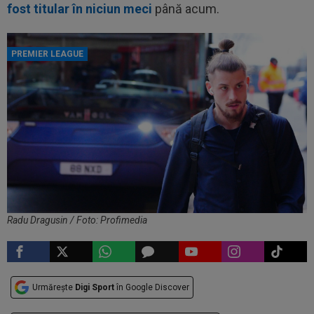
fost titular în niciun meci
până acum.
PREMIER LEAGUE
Radu Dragusin / Foto: Profimedia
Urmărește
Digi Sport
în Google Discover