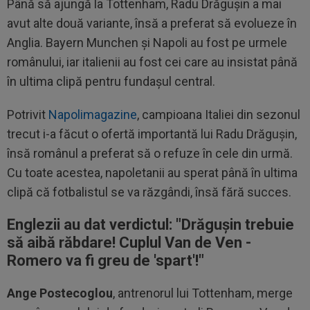
Până să ajungă la Tottenham, Radu Drăgușin a mai
avut alte două variante, însă a preferat să evolueze în
Anglia. Bayern Munchen și Napoli au fost pe urmele
românului, iar italienii au fost cei care au insistat până
în ultima clipă pentru fundașul central.
Potrivit
Napolimagazine
, campioana Italiei din sezonul
trecut i-a făcut o ofertă importantă lui Radu Drăgușin,
însă românul a preferat să o refuze în cele din urmă.
Cu toate acestea, napoletanii au sperat până în ultima
clipă că fotbalistul se va răzgândi, însă fără succes.
Englezii au dat verdictul: "Drăgușin trebuie
să aibă răbdare! Cuplul Van de Ven -
Romero va fi greu de 'spart'!"
Ange Postecoglou
, antrenorul lui Tottenham, merge