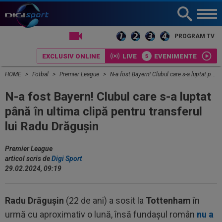
LIVE TV
PROGRAM TV
EXCLUSIV ONLINE
LIVE
EVENIMENTE
HOME
Fotbal
Premier League
N-a fost Bayern! Clubul care s-a luptat până în ultima clipă pentru transferul lui Radu Drăgușin
N-a fost Bayern! Clubul care s-a luptat
până în ultima clipă pentru transferul
lui Radu Drăgușin
Premier League
articol scris de
Digi Sport
29.02.2024, 09:19
Radu Drăgușin
(22 de ani) a sosit la
Tottenham
în
urmă cu aproximativ o lună, însă fundașul român
nu a