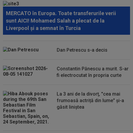
speriat de ce s-a întâmplat!
MERCATO în Europa. Toate transferurile verii
23:08
EXCLUSIV
Victor Pițurcă, despre Marius
sunt AICI! Mohamed Salah a plecat de la
Baciu: ”Cu asta, basta. Ar trebui să spun niște...
Liverpool și a semnat în Turcia
23:07
EXCLUSIV
Gigi Becali: ”Am vândut un jucător
pe 3.000.000 €”
Dan Petrescu s-a decis
23:01
FOTO
”Masacru!”. Cea mai dură reacție,
după ce CFR a fost umilită de Tromso
Constantin Pănescu a murit. S-ar
22:42
Ștefan Baiaram a făcut anunțul, după KuPS -
fi electrocutat în propria curte
Universitatea Craiova: ”Cu...
La 3 ani de la divorț, "cea mai
frumoasă actriță din lume" și-a
găsit liniștea