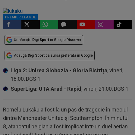
PREMIER LEAGUE
Urmărește
Digi Sport
în Google Discover
Adaugă
Digi Sport
ca sursă preferată în Google
Liga 2: Unirea Slobozia - Gloria Bistrița
, vineri,
18:00, DGS 1
SuperLiga: UTA Arad - Rapid
, vineri, 21:00, DGS 1
Romelu Lukaku a fost la un pas de tragedie în meciul
dintre Manchester United şi Southampton. În minutul
8, atancatul belgian a fost implicat într-un duel aerian
cu fundaşul Hoedt şi a rămas inert pe gazon.