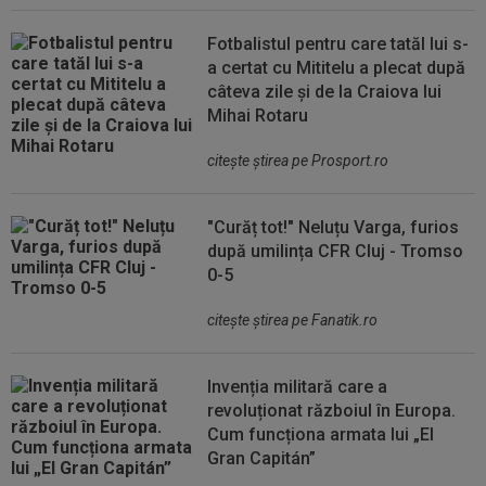
Fotbalistul pentru care tatăl lui s-
a certat cu Mititelu a plecat după
câteva zile și de la Craiova lui
Mihai Rotaru
citeşte ştirea pe Prosport.ro
"Curăț tot!" Neluțu Varga, furios
după umilința CFR Cluj - Tromso
0-5
citeşte ştirea pe Fanatik.ro
Invenția militară care a
revoluționat războiul în Europa.
Cum funcționa armata lui „El
Gran Capitán”