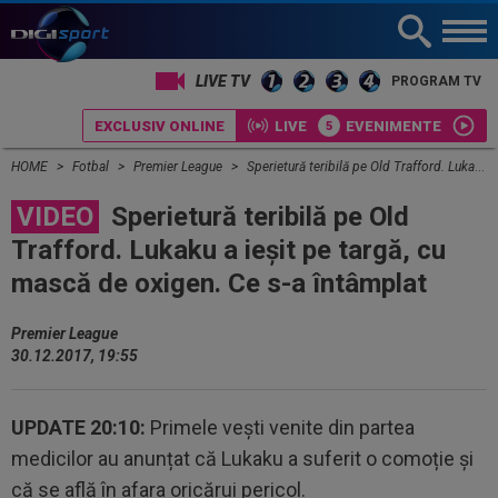
LIVE TV
PROGRAM TV
EXCLUSIV ONLINE
LIVE
EVENIMENTE
HOME
Fotbal
Premier League
Sperietură teribilă pe Old Trafford. Lukaku a ieşit pe targă, cu mască de oxigen. Ce s-a întâmplat
VIDEO
Sperietură teribilă pe Old
Trafford. Lukaku a ieşit pe targă, cu
mască de oxigen. Ce s-a întâmplat
Premier League
30.12.2017, 19:55
UPDATE 20:10:
Primele vești venite din partea
medicilor au anunțat că Lukaku a suferit o comoție și
că se află în afara oricărui pericol.