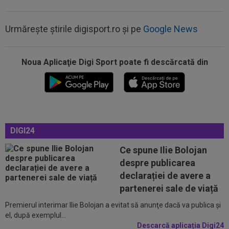
Urmărește știrile digisport.ro și pe
Google News
23:01
FOTO
”Masacru!”. Cea mai dură reacție,
după ce CFR a fost umilită de Tromso
Noua Aplicaţie Digi Sport poate fi descărcată din
22:42
Ștefan Baiaram a făcut anunțul, după KuPS -
Universitatea Craiova: ”Cu...
22:38
EXCLUSIV
Nu i-a venit să creadă ce a văzut!
Președintele Craiovei nu a mai putut privi...
DIGI24
22:22
EXCLUSIV
Folha, OUT de la CFR Cluj după
Ce spune Ilie Bolojan
dezastrul cu Tromso! ”Îi dau afară pe toți!”...
despre publicarea
22:08
EXCLUSIV
De neînțeles! Nicolae Dică nu s-a
declarației de avere a
putut abține, după ce l-a auzit la finalul...
partenerei sale de viață
Premierul interimar Ilie Bolojan a evitat să anunţe dacă va publica şi
23:13
Englezii au văzut CFR Cluj - Tromso 0-5 și s-au
el, după exemplul...
speriat de ce s-a întâmplat!
Descarcă aplicația Digi24