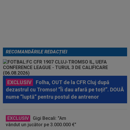
Lovitură de teatru: Denis Drăguș!
În pole-position pentru transferul
său
RECOMANDĂRILE REDACȚIEI
EXCLUSIV
Folha, OUT de la CFR Cluj după
dezastrul cu Tromso! ”Îi dau afară pe toți!”. DOUĂ
nume ”luptă” pentru postul de antrenor
EXCLUSIV
Gigi Becali: ”Am
vândut un jucător pe 3.000.000 €”