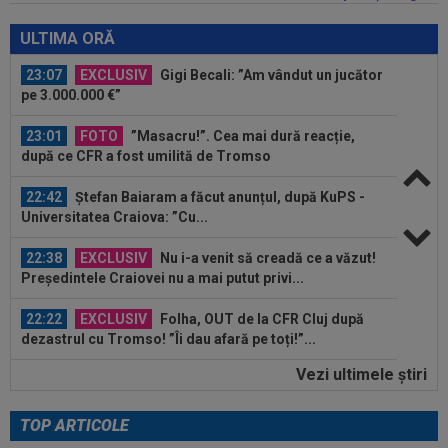
23:08
EXCLUSIV
Victor Pițurcă, despre Marius
Baciu: ”Cu asta, basta. Ar trebui să spun niște...
ULTIMA ORĂ
23:07
EXCLUSIV
Gigi Becali: ”Am vândut un jucător
pe 3.000.000 €”
23:01
FOTO
”Masacru!”. Cea mai dură reacție,
după ce CFR a fost umilită de Tromso
22:42
Ștefan Baiaram a făcut anunțul, după KuPS -
Universitatea Craiova: ”Cu...
22:38
EXCLUSIV
Nu i-a venit să creadă ce a văzut!
Președintele Craiovei nu a mai putut privi...
22:22
EXCLUSIV
Folha, OUT de la CFR Cluj după
dezastrul cu Tromso! ”Îi dau afară pe toți!”...
Vezi ultimele ştiri
22:08
EXCLUSIV
De neînțeles! Nicolae Dică nu s-a
putut abține, după ce l-a auzit la finalul...
TOP ARTICOLE
23:13
Englezii au văzut CFR Cluj - Tromso 0-5 și s-au