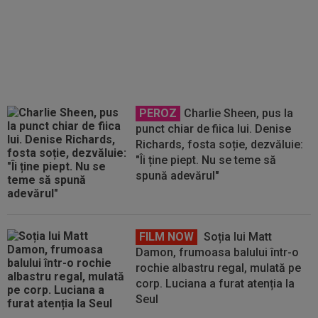
Atenție, Ionuț Radu! Celta Vigo a
bătut palma cu un portar de la
Manchester United
PEROZ
Charlie Sheen, pus la
punct chiar de fiica lui. Denise
Richards, fosta soție, dezvăluie:
"Îi ține piept. Nu se teme să
spună adevărul"
FILM NOW
Soția lui Matt
Damon, frumoasa balului într-o
rochie albastru regal, mulată pe
corp. Luciana a furat atenția la
Seul