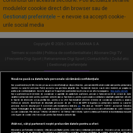
modulelor coookie direct din browser sau de
Gestionați preferințele
– e nevoie sa accepti cookie-
urile social media
Copyright © 2026 / DIGI ROMANIA S.A.
Termeni si conditii
Politica de confidentialitate
Abonare Digi TV
Frecvente Digi Sport
Retransmisie Digi Sport
Contact/Info
Codul etic
Gestionați preferințele
Versiune desktop
Nouă ne pasă ca datele tale personale să rămână confidențiale
Noi și partenerii noștri
30
stocăm și/sau accesăm informații pe dispozitivul dvs., precum identificatorii cookie unici pentru prelucrarea
datelor cu caracter personal. Puteți accepta sau gestiona alegerile dvs. făcând clic mai jos sau în orice moment, pe pagina cu
politica de confidențialitate. Aceste alegeri vor fi raportate partenerilor noștri și nu vă vor afecta navigarea.
Mai multe detalii
Noi si partenerii nostri (retelele de socializare si agentiile de publicitate partenere, precum si furnizorii nostri de servicii de date
analitice) prelucram date pentru a permite website-ului sa functioneze, pentru a personaliza continutul si anunturile publicitare afisate
in functie de interesele si/sau profilul dvs., pentru a va oferi functionalitati aferente retelelor de socializare si pentru a analiza
traficul pe website. Beneficiati de drepturile prevazute de art. 15-22 din GDPR in legatura cu prelucrarea datelor cu caracter
personal. Aceste drepturi pot fi exercitate prin modalitatea indicata
aici
. Prin click pe “ACCEPT TOATE”, acceptati folosirea
tuturor Tehnologiilor de tip Cookie, care implica inclusiv acceptul dvs. cu privire la stocarea/accesarea informatiilor de catre Vendor-ii
cu care colaboram. Prin click pe “VREAU SA MODIFIC SETARILE INDIVIDUAL” puteti schimba preferintele in mod individual, mai putin
cele legate de cookie strict necesare pentru functionarea website-ului.
Atât noi, cât și partenerii noștri prelucrăm datele pentru a oferi:
Măsurarea performanței reclamelor. Utilizarea profilurilor pentru selectarea conținutului personalizat. Stocarea și/sau accesarea
informațiilor de pe un dispozitiv. Dezvoltarea și îmbunătățirea serviciilor. Crearea profilurilor de conținut personalizat. Utilizarea