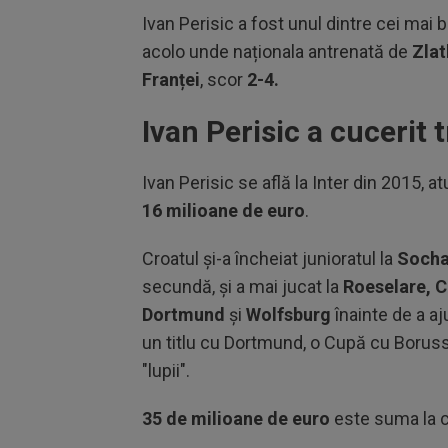
Ivan Perisic a fost unul dintre cei mai b
acolo unde naționala antrenată de
Zlat
Franței
, scor
2-4.
Ivan Perisic a cucerit
Ivan Perisic se află la Inter din 2015, a
16 milioane de euro
.
Croatul şi-a încheiat junioratul la
Soch
secundă, şi a mai jucat la
Roeselare, C
Dortmund
şi
Wolfsburg
înainte de a aj
un titlu cu Dortmund, o Cupă cu Borus
"lupii".
35 de milioane de euro
este suma la ca