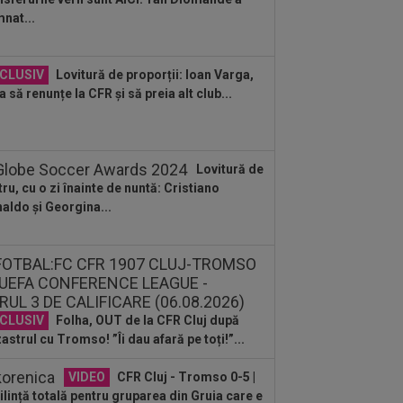
:31
EXCLUSIV
Gigi Becali, ”în
nat...
boi” cu două echipe din SuperLigă
:45
VIDEO
Ce remontada! În
CLUSIV
Lovitură de proporții: Ioan Varga,
utul 80, erau conduși cu 1-3, însă
a să renunțe la CFR și să preia alt club...
alul a fost ”nebun”...
:43
OFICIAL
A semnat la o zi după
a jucat în KuPS - Universitatea Craiova
Lovitură de
:19
LIVE VIDEO&SCORE
Unirea
tru, cu o zi înainte de nuntă: Cristiano
bozia - Gloria Bistrița 0-3, ACUM, DGS
aldo și Georgina...
Programul complet al etapei...
:14
Ce se întâmplă cu Denis Alibec:
ău a făcut anunțul
:13
FOTO
Mihaela Rădulescu a fost
earsă complet” și nu s-a mai putut
ine: ”Trebuie...
CLUSIV
Folha, OUT de la CFR Cluj după
astrul cu Tromso! ”Îi dau afară pe toți!”...
VIDEO
CFR Cluj - Tromso 0-5 |
lință totală pentru gruparea din Gruia care e