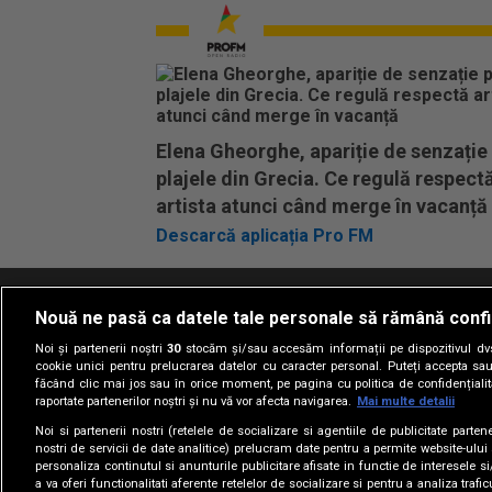
Elena Gheorghe, apariție de senzație
plajele din Grecia. Ce regulă respect
artista atunci când merge în vacanță
Descarcă aplicația Pro FM
Nouă ne pasă ca datele tale personale să rămână confi
Termeni si conditii
Politica de confidentia
Noi și partenerii noștri
30
stocăm și/sau accesăm informații pe dispozitivul dvs.
cookie unici pentru prelucrarea datelor cu caracter personal. Puteți accepta sau
făcând clic mai jos sau în orice moment, pe pagina cu politica de confidențialita
raportate partenerilor noștri și nu vă vor afecta navigarea.
Mai multe detalii
Noi si partenerii nostri (retelele de socializare si agentiile de publicitate parten
nostri de servicii de date analitice) prelucram date pentru a permite website-ului
personaliza continutul si anunturile publicitare afisate in functie de interesele si
a va oferi functionalitati aferente retelelor de socializare si pentru a analiza trafic