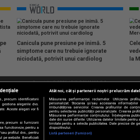
 pe
Canicula pune presiune pe inimă. 5
Cele
ă
simptome care nu trebuie ignorate
vede
niciodată, potrivit unui cardiolog
la M
Copyright © 2026 / DIGI ROMANIA S.A.
dențiale
Atât noi, cât și partenerii noștri prelucrăm date
litate
Abonare Digi TV
Frecvente Digi Sport
Retransmisie Digi Sport
Contac
, precum identificatorii
Măsurarea performanței reclamelor. Utilizarea profilu
personalizat. Stocarea și/sau accesarea informațiilor
Versiune mobil
 gestiona alegerile dvs.
îmbunătățirea serviciilor. Crearea profilurilor de conținu
te. Aceste alegeri vor fi
pentru selectarea publicității personalizate. Crearea profil
Măsurarea performanței conținutului. Înțelegerea public
date din surse diferite. Utilizarea datelor limitate pentru 
ere, precum si furnizorii
limitate pentru a selecta publicitatea. Date precise de ge
dispozitivului.
 sa functioneze, pentru a
/sau profilul dvs., pentru
Listă parteneri (furnizori)
ul pe website. Beneficiati