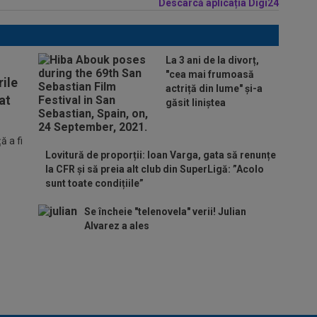
Descarcă aplicația Digi24
La 3 ani de la divorț,
"cea mai frumoasă
ile
actriță din lume" și-a
at
găsit liniștea
 a fi
Lovitură de proporții: Ioan Varga, gata să renunțe
la CFR și să preia alt club din SuperLigă: ”Acolo
sunt toate condițiile”
Se încheie "telenovela" verii! Julian
Alvarez a ales
ADIO, FCSB? A spus-o
fără ocolișuri: ”Trebuie
să plece”