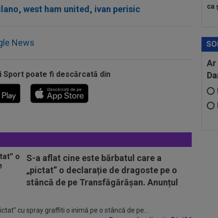
ca ș
ilano
,
west ham united
,
ivan perisic
gle News
SO
Ar
i Sport poate fi descărcată din
Da
S-a aflat cine este bărbatul care a
„pictat” o declarație de dragoste pe o
stâncă de pe Transfăgărășan. Anunțul
tat” cu spray graffiti o inimă pe o stâncă de pe...