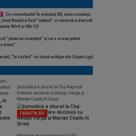
O
Ce remontada! În minutul 80, erau conduși
, însă finalul a fost ”nebun”: o rezervă a marcat
utele 90+9 și 90+12!
st ”ștearsă complet” și nu s-a mai putut
 de mine”
ecali, ”în război” cu două echipe din SuperLigă
stum
Șumudică a zburat la Cluj-Napoca!
odelul
Întâlnire decisivă cu Neluţu Varga şi
atras
Marian Copilu în Gruia
FANATIK.RO
Marinarii de pe portavionul USS