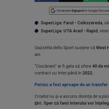
Urmărește
Digisport
în Google Discove
SuperLiga: Farul - Csikszereda
, s
SuperLiga: UTA Arad - Rapid
, vine
Gazzetta dello Sport susţine că
West 
ani.
"Ciocănarii" ar fi gata să ofere
40 de mi
contract cu Inter până în
2022
.
Perisic a fost aproape de un transfer 
Croatul nu şi-a ascuns dorinţa de a părăs
ţări. Sper că fanii Interului vor înţele