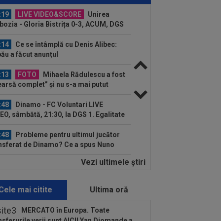
:19
LIVE VIDEO&SCORE
Unirea
bozia - Gloria Bistrița 0-3, ACUM, DGS
Programul complet al etapei...
:14
Ce se întâmplă cu Denis Alibec:
ău a făcut anunțul
:13
FOTO
Mihaela Rădulescu a fost
earsă complet” și nu s-a mai putut
ine: ”Trebuie...
:48
Dinamo - FC Voluntari LIVE
EO, sâmbătă, 21:30, la DGS 1. Egalitate
puncte...
:48
Probleme pentru ultimul jucător
nsferat de Dinamo? Ce a spus Nuno
mpos
Vezi ultimele ştiri
:36
OFICIAL
Franco Mastantuono a
nat cu Fiorentina!
Cele mai citite
Ultima oră
:32
EXCLUSIV
Ce se va întâmpla cu
ipe Coelho, după KuPS - Universitatea
MERCATO în Europa. Toate
iova 1-1
nsferurile verii sunt AICI! Yan Diomande a