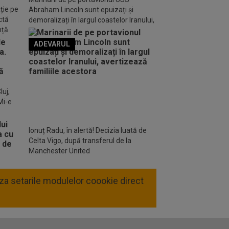
ție pe
Abraham Lincoln sunt epuizați și
ctă
demoralizați în largul coastelor Iranului,
nță
avertizează familiile acestora
ADEVARUL
o FM
luj,
Mi-e
Ionuț Radu, în alertă! Decizia luată de
Celta Vigo, după transferul de la
Manchester United
liza setarile modulelor coookie direct