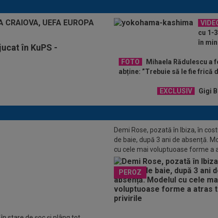
VIDE
cu 1-3
în min
jucat în KuPS -
FOTO
Mihaela Rădulescu a fo
abține: ”Trebuie să le fie frică
EXCLUSIV
Gigi B
Demi Rose, pozată în Ibiza, în co
de baie, după 3 ani de absență. M
cu cele mai voluptuoase forme a 
toate privirile
C Milan - Inter, Cristi Chivu a
PEROZ
anunțul: ”E principalul nostru
iv”
în stare de șoc și plâng tot