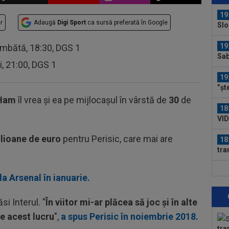
19
r
Adaugă
Digi Sport
ca sursă preferată în Google
Slo
1. 
19
âmbătă, 18:30, DGS 1
Sab
ri, 21:00, DGS 1
19
”șt
abț
Ham
îl vrea şi ea pe mijlocaşul în vârstă de
30
de
18
VID
de 
lioane de euro
pentru Perisic, care mai are
18
tra
Ca
18
la Arsenal în ianuarie.
sem
i Interul. "
În viitor mi-ar plăcea să joc şi în alte
18
Fil
ge acest lucru
",
a spus Perisic în noiembrie 2018.
Cra
tra