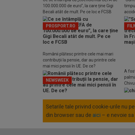
100.000.000 de euro”, la care ține Gigi
timpul
Becali atât de mult. Pe ce loc e FCSB
accide
din m
PROSPORT.RO
FIL
Românii plătesc printre cele mai mari
contribuții la pensie, dar au printre cele
mai mici pensii în UE. De ce?
A fost
palma 
NEWSWEEK
Chivu 
Setarile tale privind cookie-urile nu 
din browser sau de
aici
– e nevoie sa 