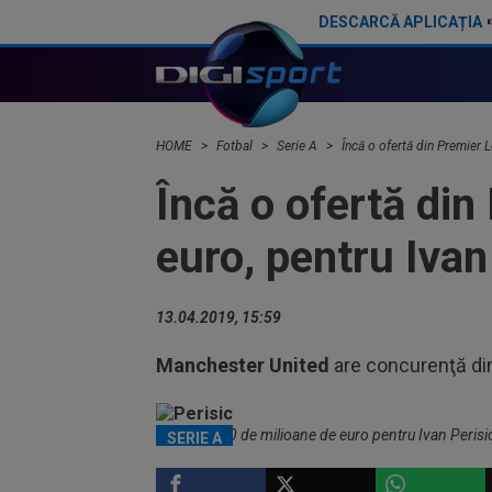
DESCARCĂ APLICAȚIA
Lovitura dată de Inter: 56.000.000€
Atenție, Ionuț Radu! Celta Vigo a bătut palma cu un portar de la Manchester United
HOME
Fotbal
Serie A
Încă o ofertă din Premier 
Încă o ofertă din
euro, pentru Ivan
13.04.2019, 15:59
Manchester United
are concurenţă di
Ofertă de 40 de milioane de euro pentru Ivan Perisi
SERIE A