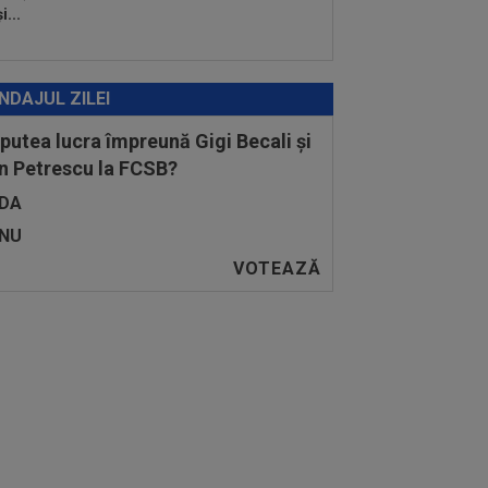
i...
NDAJUL ZILEI
 putea lucra împreună Gigi Becali și
n Petrescu la FCSB?
DA
NU