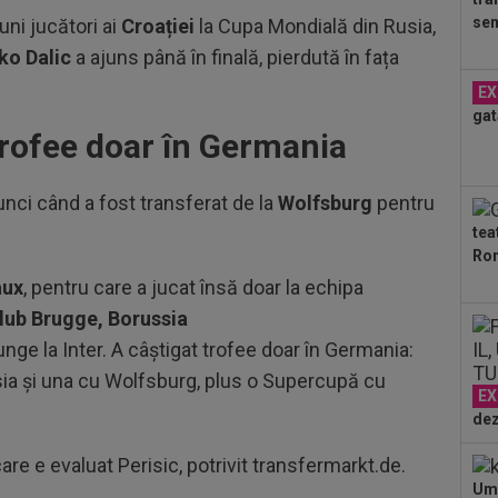
18
sem
uni jucători ai
Croației
la Cupa Mondială din Rusia,
răz
ko Dalic
a ajuns până în finală, pierdută în fața
19
EX
min
gat
fin
 trofee doar în Germania
19
ce 
tunci când a fost transferat de la
Wolfsburg
pentru
19
tea
Slo
Ron
1. 
19
aux
, pentru care a jucat însă doar la echipa
Sab
lub Brugge, Borussia
unge la Inter. A câştigat trofee doar în Germania:
19
”șt
sia şi una cu Wolfsburg, plus o Supercupă cu
abț
EX
dez
re e evaluat Perisic, potrivit transfermarkt.de.
Umi