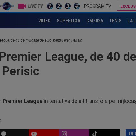
LIVE TV
PROGRAM TV
EXCLUS
18
VIDEO
SUPERLIGA
CM2026
TENIS
LA 
VID
de 
18
tra
League, de 40 de milioane de euro, pentru Ivan Perisic
Ca
 Premier League, de 40 de
18
sem
 Perisic
18
Fil
Cra
18
răz
n
Premier League
în tentativa de a-l transfera pe mijloca
19
min
fin
c
19
ce 
UL