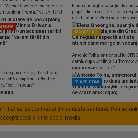
Elena Gheorghe, apariție de senza
". Minnie Driver a trecut printr-un
plajele din Grecia. Ce regulă respe
nt teribil în Franța: "Ne-am târât
artista atunci când merge în vaca
așină"
M NOW
PROFM.RO
Descarcă aplicația Pr
Antonio Folha, antrenorul lui CFR C
demis după umilința cu Tromso: „
rușine de ce staff am”
 la un pas de Inter, dar a bătut
cu altă echipă și l-a lăsat pe
ZIARE.COM
cu "ochii în soare"
permit afisarea continutul din aceasta sectiune. Poti actua
accepti cookie-urile social media