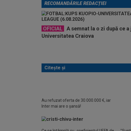
RECOMANDĂRILE REDACȚIEI
OFICIAL
A semnat la o zi după ce a 
Universitatea Craiova
Citește și
Au refuzat oferta de 30.000.000 €, iar
După A
Inter mai are o șansă!
făcut 
obiect
Ce se întâmplă cu „coeficientul UEFA de
"Sunt 