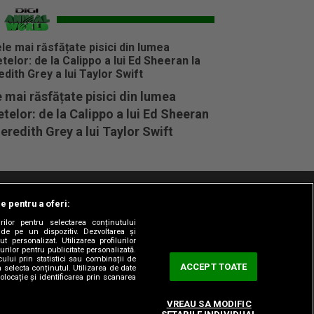
 mai răsfățate pisici din lumea
telor: de la Calippo a lui Ed Sheeran
eredith Grey a lui Taylor Swift
le pentru a oferi:
t/Info
Codul etic
Gestionați preferințele
rilor pentru selectarea conținutului
 de pe un dispozitiv. Dezvoltarea și
t personalizat. Utilizarea profilurilor
urilor pentru publicitate personalizată.
ului prin statistici sau combinații de
ACCEPT TOATE
a selecta conținutul. Utilizarea de date
olocație și identificarea prin scanarea
VREAU SA MODIFIC