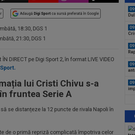
pro
09
r
Adaugă
Digi Sport
ca sursă preferată în Google
Dul
09
âmbătă, 18:30, DGS 1
Cri
mbătă, 21:30, DGS 1
poz
09
Rap
dar 
t ÎN DIRECT pe Digi Sport 2, în format LIVE VIDEO
09
 Sport.
ant
la 
mația lui Cristi Chivu s-a
09
imp
în fruntea Serie A
joc
10
Sta
ă se distanțeze la 12 puncte de rivala Napoli în
10
Rea
arte de o primă repriză complicată împotriva celor
Rod