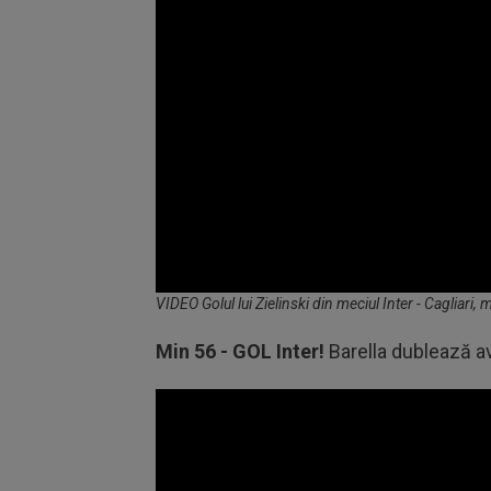
Volume
VIDEO Golul lui Zielinski din meciul Inter - Cagliari,
90%
Min 56 - GOL Inter!
Barella dublează ava