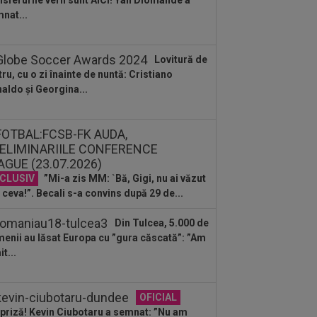
nsferurile verii sunt AICI! Yan Diomande a
:05
VIDEO
Concordia Chiajna - FC
nat...
or, 11:00, pe Digi Sport 1. Programul
plet al...
:49
Gata: făcut praf de Gigi Becali, a
Lovitură de
is și vrea să plece de la FCSB! ”Mi-e
tru, cu o zi înainte de nuntă: Cristiano
aldo și Georgina...
:49
"Dacă e nevoie de o sută de mingi
să o dobor, atunci așa să fie!" A
dus...
CLUSIV
”Mi-a zis MM: `Bă, Gigi, nu ai văzut
 ceva!”. Becali s-a convins după 29 de...
Din Tulcea, 5.000 de
enii au lăsat Europa cu ”gura căscată”: ”Am
t...
OFICIAL
priză! Kevin Ciubotaru a semnat: ”Nu am