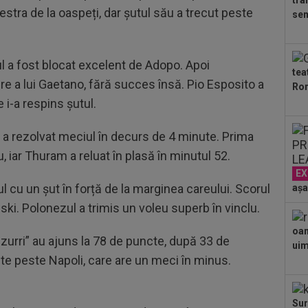
tra
10
lestra de la oaspeți, dar șutul său a trecut peste
sem
Bih
com
09
dec
nul a fost blocat excelent de Adopo. Apoi
tea
și...
re a lui Gaetano, fără succes însă. Pio Esposito a
Ron
09
e i-a respins șutul.
ca 
pro
și a rezolvat meciul în decurs de 4 minute. Prima
, iar Thuram a reluat în plasă în minutul 52.
EX
ul cu un șut în forță de la marginea careului. Scorul
așa
linski. Polonezul a trimis un voleu superb în vinclu.
oam
zzurri” au ajuns la 78 de puncte, după 33 de
uimi
cte peste Napoli, care are un meci în minus.
Sur