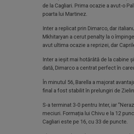
de la Cagliari. Prima ocazie a avut-o Pa
poarta lui Martinez.
Inter a replicat prin Dimarco, dar italia
Mkhitaryan a cerut penalty la o împinge
avut ultima ocazie a reprizei, dar Capril
Inter a ieșit mai hotărâtă de la cabine 
dată, Dimarco a centrat perfect în careu
În minutul 56, Barella a majorat avantaj
final a fost stabilit în prelungiri de Zie
S-a terminat 3-0 pentru Inter, iar ”Nera
meciuri. Formația lui Chivu e la 12 pun
Cagliari este pe 16, cu 33 de puncte.