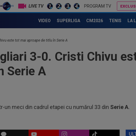
Rap
LIVE TV
PROGRAM TV
EXCLUS
dar 
Au refuzat oferta de 30.000.000 €, iar Inter mai are o șansă!
09
VIDEO
SUPERLIGA
CM2026
TENIS
LA 
ant
la 
09
imp
 Chivu este tot mai aproape de titlu în Serie A
joc
gliari 3-0. Cristi Chivu es
10
Sta
n Serie A
10
Rea
Rod
10
Bih
com
ntr-un meci din cadrul etapei cu numărul 33 din
Serie A
.
09
dec
și...
09
ca 
UL