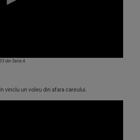
 33 din Serie A
în vinclu un voleu din afara careului.