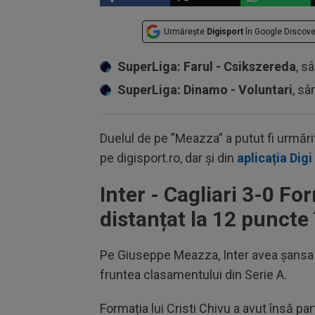
Urmărește
Digisport
în Google Discove
SuperLiga: Farul - Csikszereda
, s
SuperLiga: Dinamo - Voluntari
, sâ
Duelul de pe ”Meazza” a putut fi urmări
pe digisport.ro, dar și din
aplicația Digi
Inter - Cagliari 3-0 For
distanțat la 12 puncte 
Pe Giuseppe Meazza, Inter avea șansa s
fruntea clasamentului din Serie A.
Formația lui Cristi Chivu a avut însă p