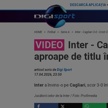
DESCARCĂ APLICAȚIA
Leonardo Bonucci a semnat
HOME
Fotbal
Serie A
Inter - Cagliari 3-0. Cristi
VIDEO
Inter - Ca
aproape de titlu î
articol scris de
Digi Sport
17.04.2026, 23:50
Inter
a învins-o pe
Cagliari
, scor 3-0 î
Jucătorii celor de la Inter / Foto: Profimedia
SERIE A