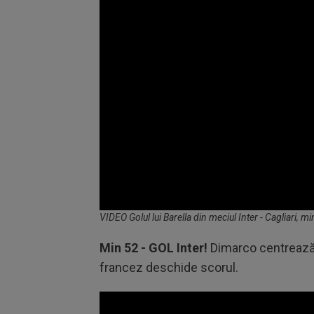
Volume
VIDEO Golul lui Barella din meciul Inter - Cagliari, m
90%
Min 52 - GOL Inter!
Dimarco centrează 
francez deschide scorul.