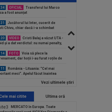
dus...
:34
OFICIAL
Transferul lui Marco
ca a fost anunțat
:31
Jucătorul lui Inter, cucerit de
sti Chivu, chiar dacă i-a schimbat
iția...
:20
VIDEO
Cristi Balaj a văzut UTA -
id și a dat verdictul: nu numai penalty,
și...
:14
FOTO
Voia să plece la
renament, dar hoții i-au furat roțile de
mașină! Necaz...
:11
România - Lituania: ”Cel mai
ortant meci”. Apelul făcut înaintea
ului din...
Vezi ultimele ştiri
:11
”Au vrut să-l omoare pe Messi”.
rul argentinian, vizat de un atentat cu...
Cele mai citite
Ultima oră
:05
Ce veste pentru Jose Mourinho:
l Madrid a găsit înlocuitor, după ce
MERCATO în Europa. Toate
ri a...