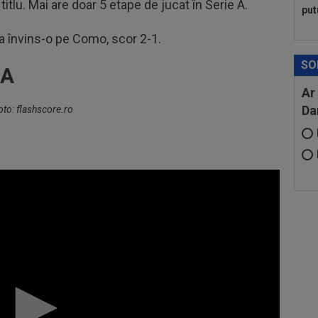
itlu. Mai are doar 5 etape de jucat în Serie A.
put
 a învins-o pe Como, scor 2-1.
SO
 A
Ar
Da
foto: flashscore.ro