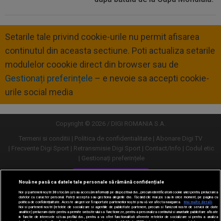
Setarile tale privind cookie-urile nu permit afisarea
continutul din aceasta sectiune. Poti actualiza setarile
modulelor coookie direct din browser sau de
Gestionați preferințele
– e nevoie sa accepti cookie-
urile social media
Copyright © 2026 / DIGI ROMANIA S.A.
Termeni si conditii
Politica de confidentialitate
Abonare Digi TV
Frecvente Digi Sport
Retransmisie Digi Sport
Contact/Info
Codul etic
Gestionați preferințele
Versiune desktop
Nouă ne pasă ca datele tale personale să rămână confidențiale
Noi și partenerii noștri
30
stocăm și/sau accesăm informații pe dispozitivul dvs., precum identificatorii cookie unici pentru prelucrarea
datelor cu caracter personal. Puteți accepta sau gestiona alegerile dvs. făcând clic mai jos sau în orice moment, pe pagina cu
politica de confidențialitate. Aceste alegeri vor fi raportate partenerilor noștri și nu vă vor afecta navigarea.
Mai multe detalii
Noi si partenerii nostri (retelele de socializare si agentiile de publicitate partenere, precum si furnizorii nostri de servicii de date
analitice) prelucram date pentru a permite website-ului sa functioneze, pentru a personaliza continutul si anunturile publicitare afisate
in functie de interesele si/sau profilul dvs., pentru a va oferi functionalitati aferente retelelor de socializare si pentru a analiza