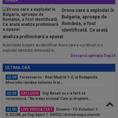
DIGI24
Voluntari! Jucătorii de la echipa secundă au...
Drona care a explodat în
21:51
Decizia luată de Barcelona, după ce
Bulgaria, aproape de
Manchester City i-a refuzat prima ofertă...
România, a fost
21:35
EXCLUSIV
Prunea și Torje au dat verdictul,
identificată. Ce arată
după ce Șumudică a acceptat să revină la CFR...
analiza preliminară a epavei
Autoritățile bulgare au identificat drona care s-a prăbușit și a
21:58
Estrela - Sporting, LIVE VIDEO, 22:30, DGS 3.
explodat sâmbătă dimineață în...
Ianis Stoica e titular! Echipele...
Descarcă aplicația Digi24
22:18
FOTO
Ce a făcut Daniel Pancu, la o zi după
scandalul de la Arad
ULTIMA ORĂ
22:09
Ferencvaros - Real Madrid 1-2, la Budapesta.
Mourinho rămâne neînvins în al...
22:03
EXCLUSIV
Gigi Becali nu s-a ferit să
recunoască: ”Nu vreau niciuna! Cam ai dreptate...
22:00
LIVE VIDEO&TEXT
Dinamo - FC Voluntari 1-
0, ACUM, pe Digi Sport 1. GOOOL! Armstrong a marcat