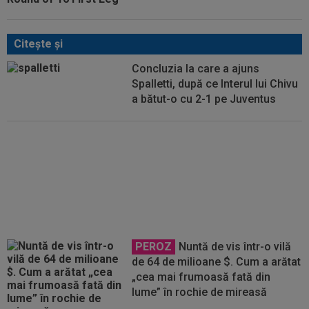
Citeşte şi
Concluzia la care a ajuns
Spalletti, după ce Interul lui Chivu
a bătut-o cu 2-1 pe Juventus
Cristi Chivu a spus lucrurilor pe
nume, după Juventus - Inter 1-2:
"Nu mi-a plăcut deloc!"
PEROZ
Nuntă de vis într-o vilă
de 64 de milioane $. Cum a arătat
„cea mai frumoasă fată din
lume” în rochie de mireasă