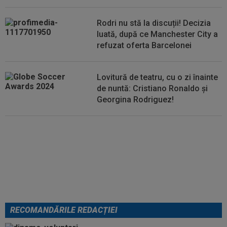
22:00
LIVE VIDEO&TEXT
Dinamo - FC Voluntari 1-
0, ACUM, pe Digi Sport 1. GOOOL! Armstrong a marcat
Rodri nu stă la discuții! Decizia
din...
luată, după ce Manchester City a
refuzat oferta Barcelonei
Lovitură de teatru, cu o zi înainte
de nuntă: Cristiano Ronaldo și
Georgina Rodriguez!
EXCLUSIV
”Mi-a zis MM: `Bă,
Gigi, nu ai văzut așa ceva!”.
Becali s-a convins după 29 de
minute și a luat decizia: OUT
RECOMANDĂRILE REDACȚIEI