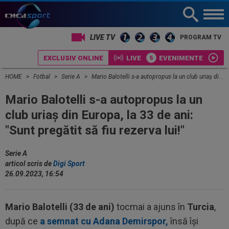
LIVE TV
PROGRAM TV
EXCLUSIV ONLINE
LIVE
EVENIMENTE
HOME
Fotbal
Serie A
Mario Balotelli s-a autopropus la un club uriaș din Europa, la 33 de ani: "Sunt pregătit să fiu rezerva lui!"
Mario Balotelli s-a autopropus la un
club uriaș din Europa, la 33 de ani:
"Sunt pregătit să fiu rezerva lui!"
Serie A
articol scris de
Digi Sport
26.09.2023, 16:54
Mario Balotelli (33 de ani)
tocmai a ajuns în
Turcia
,
după ce
a semnat cu Adana Demirspor,
însă își