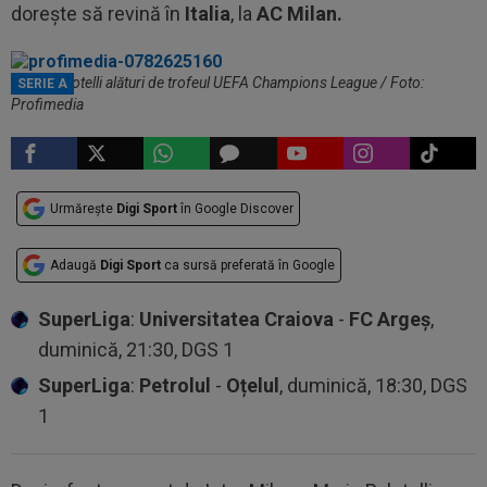
dorește să revină în
Italia
, la
AC Milan.
Mario Balotelli alături de trofeul UEFA Champions League / Foto:
SERIE A
Profimedia
Urmărește
Digi Sport
în Google Discover
Adaugă
Digi Sport
ca sursă preferată în Google
SuperLiga
:
Universitatea Craiova
-
FC Argeș
,
duminică, 21:30, DGS 1
SuperLiga
:
Petrolul
-
Oțelul
, duminică, 18:30, DGS
1