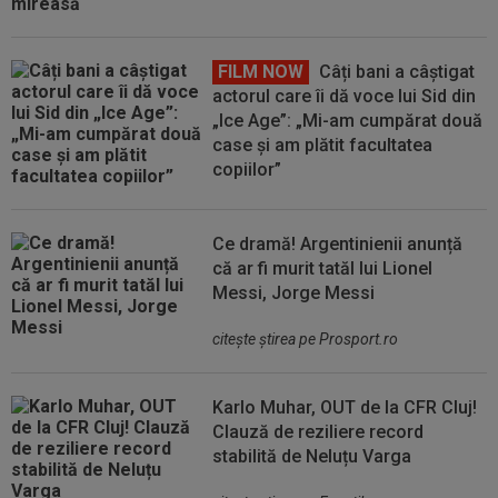
FILM NOW
Câți bani a câștigat
actorul care îi dă voce lui Sid din
„Ice Age”: „Mi-am cumpărat două
case și am plătit facultatea
copiilor”
Ce dramă! Argentinienii anunță
că ar fi murit tatăl lui Lionel
Messi, Jorge Messi
citeşte ştirea pe Prosport.ro
Karlo Muhar, OUT de la CFR Cluj!
Clauză de reziliere record
stabilită de Neluțu Varga