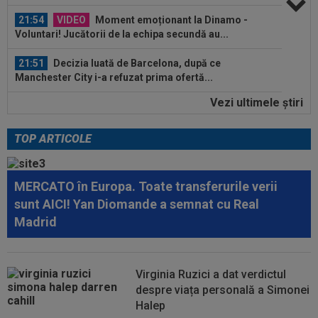
din...
21:54
VIDEO
Moment emoționant la Dinamo -
Voluntari! Jucătorii de la echipa secundă au...
21:51
Decizia luată de Barcelona, după ce
Manchester City i-a refuzat prima ofertă...
Vezi ultimele ştiri
21:35
EXCLUSIV
Prunea și Torje au dat verdictul,
după ce Șumudică a acceptat să revină la CFR...
TOP ARTICOLE
21:58
Estrela - Sporting, LIVE VIDEO, 22:30, DGS 3.
Ianis Stoica e titular! Echipele...
MERCATO în Europa. Toate transferurile verii
22:18
FOTO
Ce a făcut Daniel Pancu, la o zi după
sunt AICI! Yan Diomande a semnat cu Real
scandalul de la Arad
Madrid
22:09
Ferencvaros - Real Madrid 1-2, la Budapesta.
Mourinho rămâne neînvins în al...
Virginia Ruzici a dat verdictul
22:03
EXCLUSIV
Gigi Becali nu s-a ferit să
despre viața personală a Simonei
recunoască: ”Nu vreau niciuna! Cam ai dreptate...
Halep