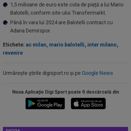
1,5 milioane de euro este cota de piață a lui Mario
Balotelli, conform site-ului Transfermarkt.
Până în vara lui 2024 are Balotelli contract cu
Adana Demirspor.
Etichete:
ac milan
,
mario balotelli
,
inter milano
,
revenire
Urmărește știrile digisport.ro și pe
Google News
Noua Aplicaţie Digi Sport poate fi descărcată din
22:03
EXCLUSIV
Gigi Becali nu s-a ferit să
recunoască: ”Nu vreau niciuna! Cam ai dreptate...
22:00
LIVE VIDEO&TEXT
Dinamo - FC Voluntari 1-
0, ACUM, pe Digi Sport 1. GOOOL! Armstrong a marcat
din...
21:54
VIDEO
Moment emoționant la Dinamo -