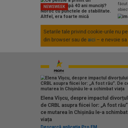
făcut 
NEWSWEEK
obiect
Setarile tale privind cookie-urile nu 
din browser sau de
aici
– e nevoie sa 
Elena Vîșcu, despre impactul divorțul
de CRBL asupra fiicei lor: „A fost rău”
ce mutarea în Chișinău le-a schimbat
viața
Descarcă aplicația Pro FM