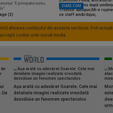
anunțul: ”E principalul nostru
ZIARE.COM
iv”
permit afisarea continutul din aceasta sectiune. Poti actua
accepti cookie-urile social media
ui
Așa arată cu adevărat Soarele. Cele mai
Mom
. De
detaliate imagini realizate vreodată
este
dezvăluie un fenomen spectaculos
dea
urm