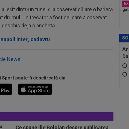
EX
a ieșit dintr-un tunel și a observat că are o barieră
gat
at drumul. Un trecător a fost cel care a observat
 au deschis deja o anchetă.
SO
napoli inter
,
cadavru
Ar
Da
gle News
i Sport poate fi descărcată din
Ce spune Ilie Bolojan despre publicarea