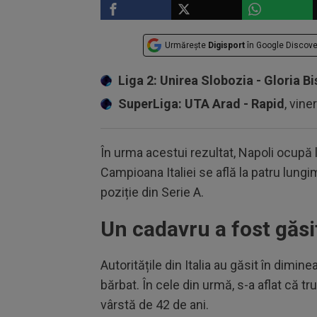
Urmărește
Digisport
în Google Discove
Liga 2: Unirea Slobozia - Gloria Bi
SuperLiga: UTA Arad - Rapid
, vine
În urma acestui rezultat, Napoli ocupă 
Campioana Italiei se află la patru lungim
poziție din Serie A.
Un cadavru a fost găsit
Autoritățile din Italia au găsit în diminea
bărbat. În cele din urmă, s-a aflat că tru
vârstă de 42 de ani.