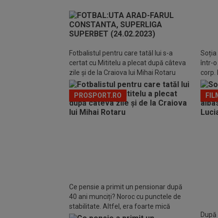
EXC
Cluj 
Fotbalistul pentru care tatăl lui s-a
Soția
certat cu Mititelu a plecat după câteva
într-
zile și de la Craiova lui Mihai Rotaru
corp. 
PROSPORT.RO
FIL
Ce pensie a primit un pensionar după
40 ani munciți? Noroc cu punctele de
stabilitate. Altfel, era foarte mică
După A