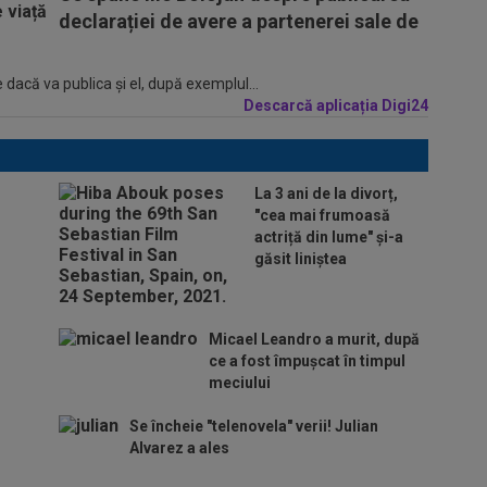
declarației de avere a partenerei sale de
 dacă va publica şi el, după exemplul...
Descarcă aplicația Digi24
La 3 ani de la divorț,
"cea mai frumoasă
actriță din lume" și-a
găsit liniștea
Micael Leandro a murit, după
ce a fost împușcat în timpul
meciului
Se încheie "telenovela" verii! Julian
Alvarez a ales