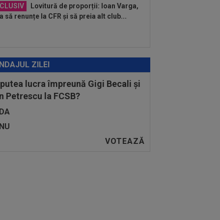
CLUSIV
Lovitură de proporții: Ioan Varga,
a să renunțe la CFR și să preia alt club...
NDAJUL ZILEI
 putea lucra împreună Gigi Becali și
n Petrescu la FCSB?
DA
NU