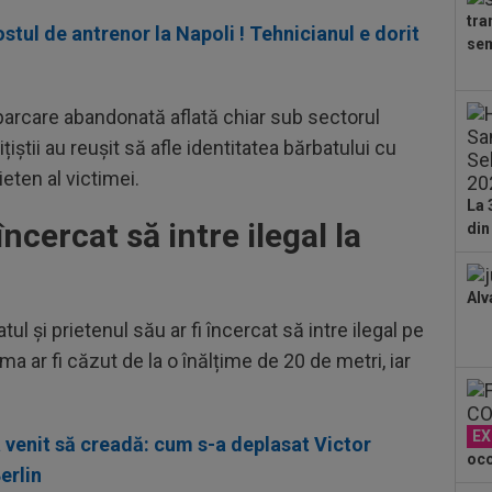
tra
tul de antrenor la Napoli ! Tehnicianul e dorit
23
sem
se 
dus
07
parcare abandonată aflată chiar sub sectorul
Gig
cri
ițiștii au reușit să afle identitatea bărbatului cu
00
ieten al victimei.
pro
La 
CFR
ncercat să intre ilegal la
din
00
ți 
cân
Alv
00
CFR
ul și prietenul său ar fi încercat să intre ilegal pe
ma ar fi căzut de la o înălțime de 20 de metri, iar
00
dat
”Șt
EX
-a venit să creadă: cum s-a deplasat Victor
oco
erlin