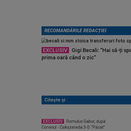
RECOMANDĂRILE REDACȚIEI
EXCLUSIV
Gigi Becali: ”Hai să-ți sp
prima oară când o zic”
Citește și
EXCLUSIV
Romulus Gabor, după
Corvinul - Csikszereda 3-0: ”Păcat”