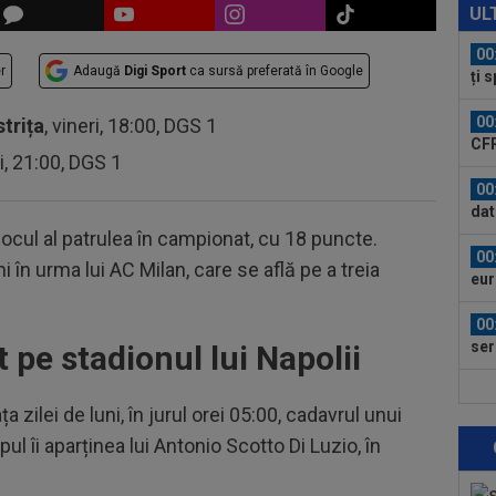
pro
UL
CFR
00
r
Adaugă
Digi Sport
ca sursă preferată în Google
ți 
cân
00
strița
, vineri, 18:00, DGS 1
CFR
ri, 21:00, DGS 1
00
dat
”Șt
locul al patrulea în campionat, cu 18 puncte.
00
i în urma lui AC Milan, care se află pe a treia
eur
00
ser
 pe stadionul lui Napolii
0-2.
00
ța zilei de luni, în jurul orei 05:00, cadavrul unui
Clu
afar
pul îi aparținea lui Antonio Scotto Di Luzio, în
23
vân