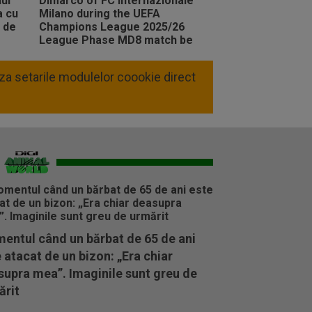
liza setarile modulelor coookie direct
entul când un bărbat de 65 de ani
 atacat de un bizon: „Era chiar
supra mea”. Imaginile sunt greu de
ărit