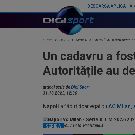
DESCARCĂ APLICAȚIA
A fost la un pas de Inter, dar a bătut palma cu altă echipă și l-a lăsat pe Chivu cu "ochii în soare"
HOME
Fotbal
Serie A
Un cadavru a fost descoper
Un cadavru a fost
Autoritățile au d
articol scris de
Digi Sport
31.10.2023, 12:36
Napoli
a făcut doar egal cu
AC Milan, 
Stadion Napoli / Foto: Profimedia
SERIE A