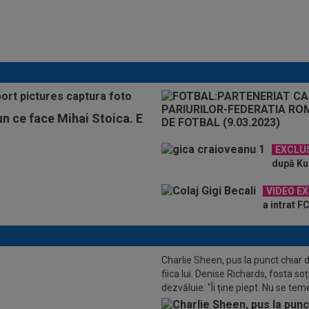
ADIO, FCSB? A spus-o
fără ocolișuri: ”Trebuie
să plece”
un ce face Mihai Stoica. E
EXCLU
după KuP
VIDEO E
a intrat F
Charlie Sheen, pus la punct chiar 
fiica lui. Denise Richards, fosta soț
dezvăluie: "Îi ține piept. Nu se tem
spună adevărul"