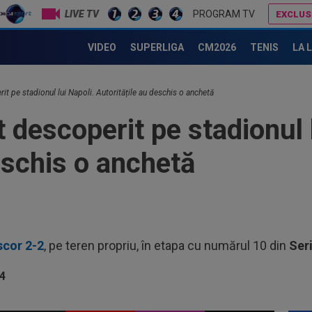
LIVE TV
PROGRAM TV
EXCLUS
40.000.000€ pentru transfer! Inter și Cristi Chivu s-au pus de acord
Lovitură de proporții: Ioan Varga, gata să renunțe la CFR și să preia alt club din SuperLigă: ”Acolo sunt toate condițiile”
VIDEO
SUPERLIGA
CM2026
TENIS
LA 
00
eur
00
it pe stadionul lui Napoli. Autoritățile au deschis o anchetă
ser
 descoperit pe stadionul l
0-2.
00
Clu
eschis o anchetă
afar
23
vân
23
se 
scor 2-2
, pe teren propriu, în etapa cu numărul 10 din
Ser
dus
07
Gig
cri
00