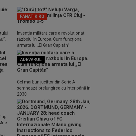
FANATIK.RO
țului
Invenția militară care a revoluționat
ău”.
războiul în Europa. Cum funcționa
armata lui „El Gran Capitán”
ADEVARUL
o FM
Cel mai bun jucător din Serie A
semnează prelungirea cu Inter până în
2030
luj,
Mi-e