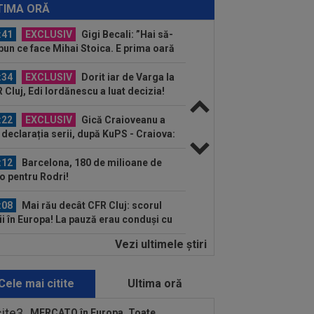
porții: Ioan Varga, gata să renunțe la
TIMA ORĂ
 și să preia alt club...
:41
EXCLUSIV
Gigi Becali: ”Hai să-
spun ce face Mihai Stoica. E prima oară
d o zic”
:34
EXCLUSIV
Dorit iar de Varga la
 Cluj, Edi Iordănescu a luat decizia!
:22
EXCLUSIV
Gică Craioveanu a
 declarația serii, după KuPS - Craiova:
ii cine mă...
:12
Barcelona, 180 de milioane de
o pentru Rodri!
:08
Mai rău decât CFR Cluj: scorul
ii în Europa! La pauză erau conduși cu
..
Vezi ultimele ştiri
:01
EXCLUSIV
Folha, OUT de la CFR
j după dezastrul cu Tromso! ”Îi dau
ă pe toți!”...
Cele mai citite
Ultima oră
:52
EXCLUSIV
Gigi Becali: ”Am
dut un jucător pe 3.000.000 €”
MERCATO în Europa. Toate