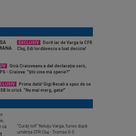
EXCLUSIV
Dorit iar de Varga la CFR
Cluj, Edi Iordănescu a luat decizia!
SIV
Gică Craioveanu a dat declarația serii,
S - Craiova: ”Știi cine mă sperie?”
XCLUSIV
Prima dată! Gigi Becali a spus de ce
CSB în criză. ”Nu mai merg, gata!”
de
ie,
"Curăț tot!" Neluțu Varga, furios după
e să
umilința CFR Cluj - Tromso 0-5