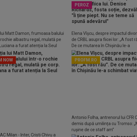
PEROZ
LUSIV
De ce nu a putut juca U
la Arad în Conference League
 lui Matt Damon, frumoasa balului
Elena Vîșcu, despre impactul divor
o rochie albastru regal, mulată pe
de CRBL asupra fiicei lor: „A fost r
Luciana a furat atenția la Seul
De ce mutarea în Chișinău le-a
schimbat viața
M NOW
PROFM.RO
Descarcă aplicația Pr
Antonio Folha, antrenorul lui CFR C
demis după umilința cu Tromso: „
rușine de ce staff am”
C Milan - Inter, Cristi Chivu a