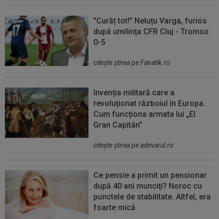
"Curăț tot!" Neluțu Varga, furios
după umilința CFR Cluj - Tromso
0-5
citeşte ştirea pe Fanatik.ro
Invenția militară care a
revoluționat războiul în Europa.
Cum funcționa armata lui „El
Gran Capitán”
citeşte ştirea pe adevarul.ro
Ce pensie a primit un pensionar
după 40 ani munciți? Noroc cu
punctele de stabilitate. Altfel, era
foarte mică