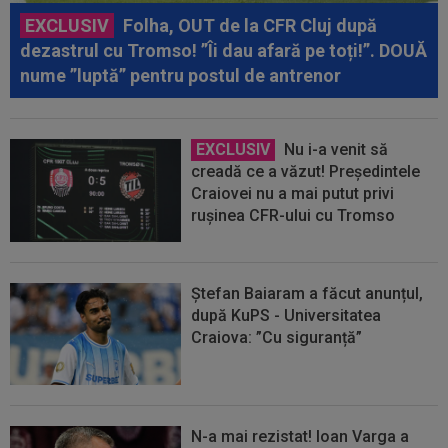
EXCLUSIV
Folha, OUT de la CFR Cluj după
dezastrul cu Tromso! ”Îi dau afară pe toți!”. DOUĂ
nume ”luptă” pentru postul de antrenor
EXCLUSIV
Nu i-a venit să
creadă ce a văzut! Președintele
Craiovei nu a mai putut privi
rușinea CFR-ului cu Tromso
Ștefan Baiaram a făcut anunțul,
după KuPS - Universitatea
Craiova: ”Cu siguranță”
N-a mai rezistat! Ioan Varga a