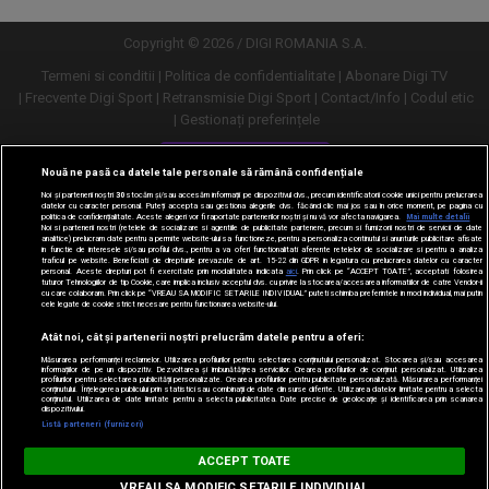
Copyright © 2026 / DIGI ROMANIA S.A.
Termeni si conditii
Politica de confidentialitate
Abonare Digi TV
Frecvente Digi Sport
Retransmisie Digi Sport
Contact/Info
Codul etic
Gestionați preferințele
Versiune desktop
Nouă ne pasă ca datele tale personale să rămână confidențiale
Noi și partenerii noștri
30
stocăm și/sau accesăm informații pe dispozitivul dvs., precum identificatorii cookie unici pentru prelucrarea
datelor cu caracter personal. Puteți accepta sau gestiona alegerile dvs. făcând clic mai jos sau în orice moment, pe pagina cu
politica de confidențialitate. Aceste alegeri vor fi raportate partenerilor noștri și nu vă vor afecta navigarea.
Mai multe detalii
Noi si partenerii nostri (retelele de socializare si agentiile de publicitate partenere, precum si furnizorii nostri de servicii de date
analitice) prelucram date pentru a permite website-ului sa functioneze, pentru a personaliza continutul si anunturile publicitare afisate
in functie de interesele si/sau profilul dvs., pentru a va oferi functionalitati aferente retelelor de socializare si pentru a analiza
traficul pe website. Beneficiati de drepturile prevazute de art. 15-22 din GDPR in legatura cu prelucrarea datelor cu caracter
personal. Aceste drepturi pot fi exercitate prin modalitatea indicata
aici
. Prin click pe “ACCEPT TOATE”, acceptati folosirea
tuturor Tehnologiilor de tip Cookie, care implica inclusiv acceptul dvs. cu privire la stocarea/accesarea informatiilor de catre Vendor-ii
cu care colaboram. Prin click pe “VREAU SA MODIFIC SETARILE INDIVIDUAL” puteti schimba preferintele in mod individual, mai putin
cele legate de cookie strict necesare pentru functionarea website-ului.
Atât noi, cât și partenerii noștri prelucrăm datele pentru a oferi:
Măsurarea performanței reclamelor. Utilizarea profilurilor pentru selectarea conținutului personalizat. Stocarea și/sau accesarea
informațiilor de pe un dispozitiv. Dezvoltarea și îmbunătățirea serviciilor. Crearea profilurilor de conținut personalizat. Utilizarea
profilurilor pentru selectarea publicității personalizate. Crearea profilurilor pentru publicitate personalizată. Măsurarea performanței
conținutului. Înțelegerea publicului prin statistici sau combinații de date din surse diferite. Utilizarea datelor limitate pentru a selecta
conținutul. Utilizarea de date limitate pentru a selecta publicitatea. Date precise de geolocație și identificarea prin scanarea
dispozitivului.
URMĂREȘTE-NE ȘI PE:
Listă parteneri (furnizori)
Digi Sport
ACCEPT TOATE
DESCARCĂ
m.digisport.ro
VREAU SA MODIFIC SETARILE INDIVIDUAL