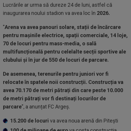
Lucrările ar urma să dureze 24 de luni, astfel că
inaugurarea noului stadion va avea loc în
2026.
”
Arena va avea panouri solare, stații de încărcare
pentru mașinile electrice, spații comerciale, 14 loje,
70 de locuri pentru mass-media, o sală
multifuncțională pentru celelalte secții sportive ale
clubului și în jur de 550 de locuri de parcare.
De asemenea, terenurile pentru juniori vor fi
relocate în spatele noii construcții. Construcția va
avea 70.170 de metri pătrați din care peste 10.000
de metri pătrați vor fi destinați locurilor de
parcare
”, a anunțat FC Argeș.
15.200 de locuri
va avea noua arenă din Pitești
100 de milioane de euro
va costa construcția