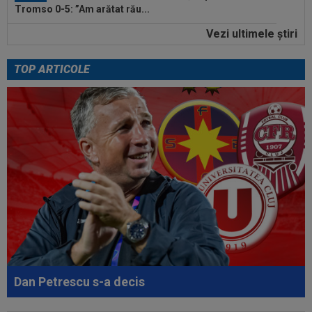
Tromso 0-5: ”Am arătat rău...
Vezi ultimele ştiri
21:40
Fără milă! Reacție-fulger a norvegienilor, după
ce Tromso a călcat-o în...
TOP ARTICOLE
22:42
Ștefan Baiaram a făcut anunțul, după KuPS -
Universitatea Craiova: ”Cu...
22:38
EXCLUSIV
Nu i-a venit să creadă ce a văzut!
Președintele Craiovei nu a mai putut privi...
22:22
EXCLUSIV
Folha, OUT de la CFR Cluj după
dezastrul cu Tromso! ”Îi dau afară pe toți!”...
22:08
EXCLUSIV
De neînțeles! Nicolae Dică nu s-a
putut abține, după ce l-a auzit la finalul...
21:58
N-a mai rezistat! Ioan Varga a anunțat
”curățenia” la CFR, după rușinea cu...
Dan Petrescu s-a decis