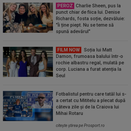
PEROZ
Charlie Sheen, pus la
punct chiar de fiica lui. Denise
Richards, fosta soție, dezvăluie:
"Îi ține piept. Nu se teme să
spună adevărul"
FILM NOW
Soția lui Matt
Damon, frumoasa balului într-o
rochie albastru regal, mulată pe
corp. Luciana a furat atenția la
Seul
Fotbalistul pentru care tatăl lui s-
a certat cu Mititelu a plecat după
câteva zile și de la Craiova lui
Mihai Rotaru
citeşte ştirea pe Prosport.ro