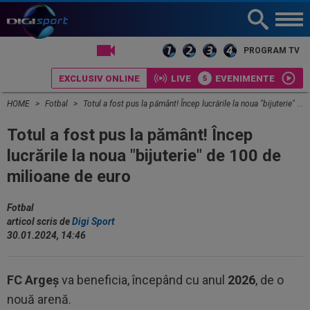
LIVE TV
PROGRAM TV
EXCLUSIV ONLINE
LIVE
EVENIMENTE
HOME
Fotbal
Totul a fost pus la pământ! Încep lucrările la noua "bijuterie" de 100 de milioane de euro
Totul a fost pus la pământ! Încep
lucrările la noua "bijuterie" de 100 de
milioane de euro
Fotbal
articol scris de
Digi Sport
30.01.2024, 14:46
FC Argeș
va beneficia, începând cu anul
2026
, de o
nouă arenă.