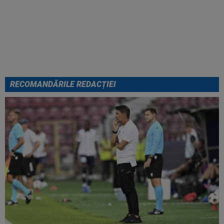
Micael Leandro a murit, după ce
a fost împușcat în timpul
meciului
RECOMANDĂRILE REDACȚIEI