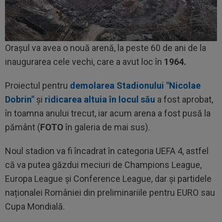
Orașul va avea o nouă arenă, la peste 60 de ani de la
inaugurarea cele vechi, care a avut loc în
1964.
Proiectul pentru
demolarea Stadionului "Nicolae
Dobrin"
și
ridicarea altuia în locul său
a fost aprobat,
în toamna anului trecut, iar acum arena a fost pusă la
pământ (
FOTO
în galeria de mai sus).
Noul stadion va fi încadrat în categoria UEFA 4, astfel
că va putea găzdui meciuri de Champions League,
Europa League și Conference League, dar și partidele
naționalei României din preliminariile pentru EURO sau
Cupa Mondială.