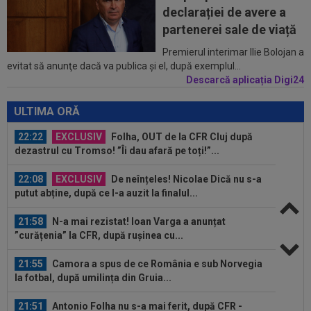
21:40
Fără milă! Reacție-fulger a norvegienilor, după
declarației de avere a
ce Tromso a călcat-o în...
partenerei sale de viață
22:42
Ștefan Baiaram a făcut anunțul, după KuPS -
Premierul interimar Ilie Bolojan a
evitat să anunţe dacă va publica şi el, după exemplul...
Universitatea Craiova: ”Cu...
Descarcă aplicația Digi24
22:38
EXCLUSIV
Nu i-a venit să creadă ce a văzut!
Președintele Craiovei nu a mai putut privi...
ULTIMA ORĂ
22:22
EXCLUSIV
Folha, OUT de la CFR Cluj după
dezastrul cu Tromso! ”Îi dau afară pe toți!”...
22:08
EXCLUSIV
De neînțeles! Nicolae Dică nu s-a
putut abține, după ce l-a auzit la finalul...
21:58
N-a mai rezistat! Ioan Varga a anunțat
”curățenia” la CFR, după rușinea cu...
21:55
Camora a spus de ce România e sub Norvegia
la fotbal, după umilința din Gruia...
21:51
Antonio Folha nu s-a mai ferit, după CFR -