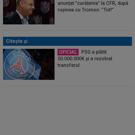
anunțat ”curățenia” la CFR, după
rușinea cu Tromso: ”Tot!”
Citeşte şi
OFICIAL
PSG a plătit
50.000.000€ și a rezolvat
transferul
Cele mai tari meciuri din
Portugalia se văd ÎN DIRECT la
Digi Sport, din sezonul 2026 -
2027!