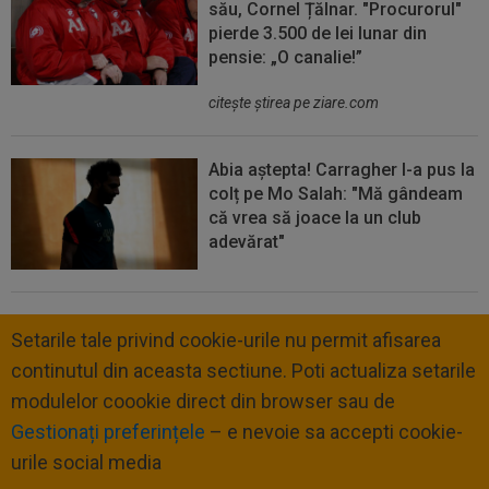
său, Cornel Țălnar. "Procurorul"
pierde 3.500 de lei lunar din
pensie: „O canalie!”
citeşte ştirea pe ziare.com
Abia aștepta! Carragher l-a pus la
colț pe Mo Salah: "Mă gândeam
că vrea să joace la un club
adevărat"
Setarile tale privind cookie-urile nu permit afisarea
continutul din aceasta sectiune. Poti actualiza setarile
modulelor coookie direct din browser sau de
Gestionați preferințele
– e nevoie sa accepti cookie-
urile social media