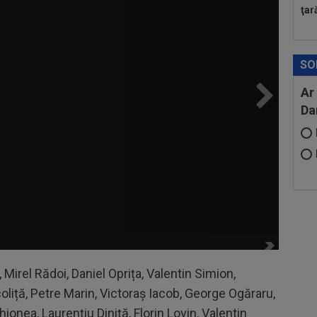
ţar
SO
Ar
Da
 Mirel Rădoi, Daniel Oprița, Valentin Simion,
oliță, Petre Marin, Victoraș Iacob, George Ogăraru,
ionea, Laurențiu Diniță, Florin Lovin, Valentin