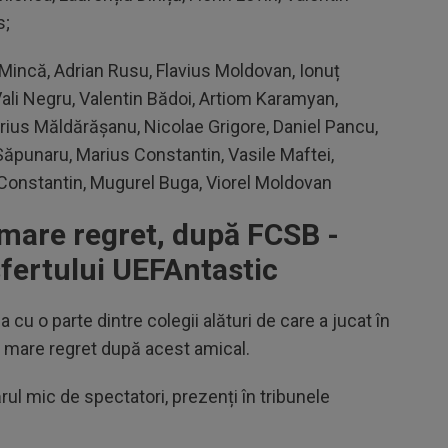
s;
Mincă, Adrian Rusu, Flavius Moldovan, Ionuț
Vali Negru, Valentin Bădoi, Artiom Karamyan,
arius Măldărășanu, Nicolae Grigore, Daniel Pancu,
 Săpunaru, Marius Constantin, Vasile Maftei,
onstantin, Mugurel Buga, Viorel Moldovan
 mare regret, după FCSB -
sfertului UEFAntastic
 cu o parte dintre colegii alături de care a jucat în
n mare regret după acest amical.
ul mic de spectatori, prezenți în tribunele