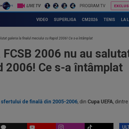
LIVE TV
PROGRAM TV
EXCLUS
ș-albastră” a început cu stângul noul sezon de Liga 2
00
VIDEO
SUPERLIGA
CM2026
TENIS
LA 
Vic
"Fo
00
Ciu
lutat galeria la finalul meciului cu Rapid 2006! Ce s-a întâmplat
ace
a FCSB 2006 nu au salutat 
00
Pop
auru
d 2006! Ce s-a întâmplat
23
min
cev
23
ple
"10
sfertului de finală din 2005-2006
, din
Cupa UEFA
, dintre
00
”ex
aol
00
FCS
UL