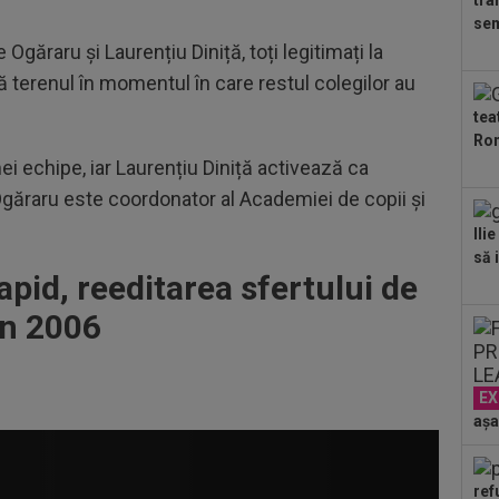
tra
23
sem
ple
Ogăraru și Laurențiu Diniță, toți legitimați la
"10
00
 terenul în momentul în care restul colegilor au
”ex
tea
aol
Ron
00
ei echipe, iar Laurențiu Diniță activează ca
FCS
eu 
Ogăraru este coordonator al Academiei de copii și
00
Ili
ver
să i
din
apid, reeditarea sfertului de
00
ser
in 2006
neg
00
Bar
ech
EX
așa
ref