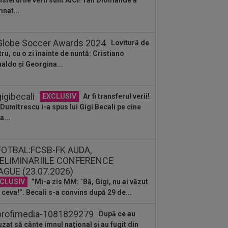
nsferurile verii sunt AICI! Yan Diomande a
:39
Alex Dobre a vorbit despre
nat...
carea de la Rapid, după 0-0 cu UTA:
0%"
:46
VIDEO
Daniel Pancu a
Lovitură de
plodat”, după UTA - Rapid: ”Mamă,
tru, cu o zi înainte de nuntă: Cristiano
eu! Puțin respect nu...
aldo și Georgina...
:41
EXCLUSIV
Atacant pentru
B! A făcut anunțul ÎN DIRECT: ”Îi dau
lui Gigi unul bun”
EXCLUSIV
Ar fi transferul verii!
:34
EXCLUSIV
2 la 1: au dat
e Dumitrescu i-a spus lui Gigi Becali pe cine
dictul la cea mai controversată fază
a...
 UTA - Rapid...
:27
EXCLUSIV
Radu Naum, reacția
ii după ce Marius Șumudică a început
ocierile cu CFR...
:14
OFICIAL
Dezastru: după
celona, a ratat transferul la încă o
ipă de UCL! Picat la...
CLUSIV
”Mi-a zis MM: `Bă, Gigi, nu ai văzut
 ceva!”. Becali s-a convins după 29 de...
După ce au
uzat să cânte imnul naţional şi au fugit din