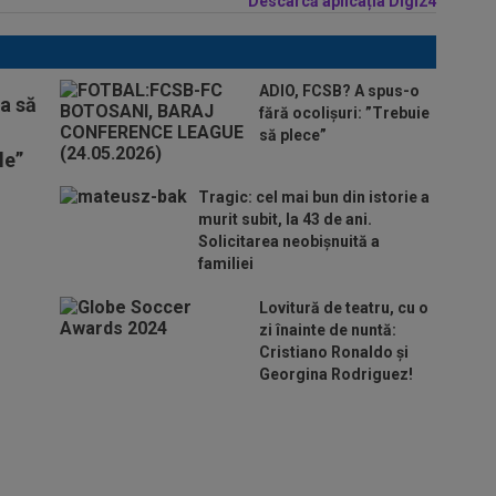
Descarcă aplicația Digi24
ADIO, FCSB? A spus-o
ta să
fără ocolișuri: ”Trebuie
să plece”
le”
Tragic: cel mai bun din istorie a
murit subit, la 43 de ani.
Solicitarea neobișnuită a
familiei
Lovitură de teatru, cu o
zi înainte de nuntă:
Cristiano Ronaldo și
Georgina Rodriguez!
Au plusat! Între Real Madrid și Arsenal,
Vinicius Junior a ales și semnează
contractul carierei