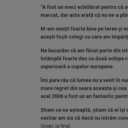
”A fost un meci echilibrat pentru că s
marcat, dar asta arată că nu ne-a pl
M-am simțit foarte bine pe teren și mă
acești foști colegi cu care am împărți
Ne bucurăm că am făcut parte din ist
întâmplă foarte des ca două echipe r
superioară a cupelor europene.
Îmi pare rău că lumea nu a venit în n
mare regret din seara aceasta și cea
acel 2006 a fost un an fantastic pent
Știam ce ne așteaptă, știam că ei își 
vestiar am zis că dacă nu intrăm con
Goian, la final.