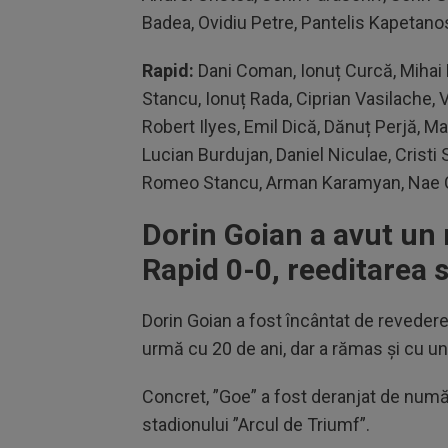
Badea, Ovidiu Petre, Pantelis Kapetano
Rapid:
Dani Coman, Ionuț Curcă, Mihai 
Stancu, Ionuț Rada, Ciprian Vasilache, 
Robert Ilyes, Emil Dică, Dănuț Perjă, M
Lucian Burdujan, Daniel Niculae, Cristi
Romeo Stancu, Arman Karamyan, Nae C
Dorin Goian a avut un
Rapid 0-0, reeditarea 
Dorin Goian a fost încântat de revederea
urmă cu 20 de ani, dar a rămas și cu u
Concret, ”Goe” a fost deranjat de număr
stadionului ”Arcul de Triumf”.