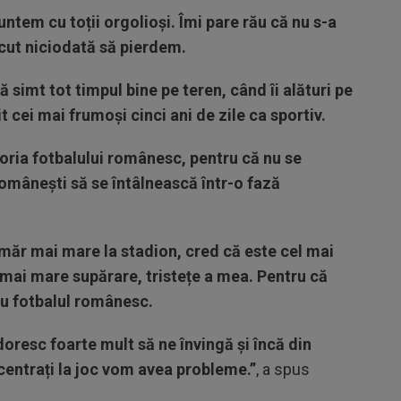
untem cu toții orgolioși. Îmi pare rău că nu s-a
ăcut niciodată să pierdem.
 simt tot timpul bine pe teren, când îi alături pe
t cei mai frumoși cinci ani de zile ca sportiv.
oria fotbalului românesc, pentru că nu se
omânești să se întâlnească într-o fază
umăr mai mare la stadion, cred că este cel mai
 mai mare supărare, tristețe a mea. Pentru că
ru fotbalul românesc.
doresc foarte mult să ne învingă și încă din
centrați la joc vom avea probleme.”
, a spus