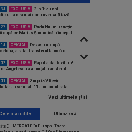
lui Gigi unul bun”
:34
EXCLUSIV
2 la 1: au dat
dictul la cea mai controversată fază
 UTA - Rapid...
:27
EXCLUSIV
Radu Naum, reacția
ii după ce Marius Șumudică a început
ocierile cu CFR...
:14
OFICIAL
Dezastru: după
celona, a ratat transferul la încă o
ipă de UCL! Picat la...
:02
EXCLUSIV
Rapid a dat lovitura!
tor Angelescu a anunțat transferul:
arte bun"
:01
OFICIAL
Surpriză! Kevin
botaru a semnat: ”Nu am putut rata
astă oportunitate”
Vezi ultimele ştiri
:00
Rușii îl provoacă pe David
ovici înaintea Europenelor: ”Va pierde
l!”...
Cele mai citite
Ultima oră
:54
L-a ”vrăjit” pe Pancu în 45 de
ute: ”N-ai cum să dai greș cu așa
MERCATO în Europa. Toate
a” +...