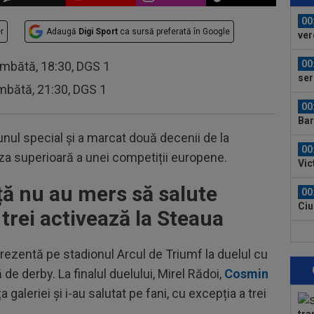
eu 
00
r
Adaugă
Digi Sport
ca sursă preferată în Google
ver
din
00
âmbătă, 18:30, DGS 1
ser
mbătă, 21:30, DGS 1
neg
00
Bar
ech
unul special și a marcat două decenii de la
00
za superioară a unei competiții europene.
Vic
"Fo
iță nu au mers să salute
00
Ciu
 trei activează la Steaua
ace
00
Pop
rezentă pe stadionul Arcul de Triumf la duelul cu
auru
de derby. La finalul duelului, Mirel Rădoi,
Cosmin
23
a galeriei și i-au salutat pe fani, cu excepția a trei
min
cev