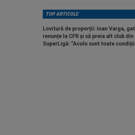
TOP ARTICOLE
Lovitură de proporții: Ioan Varga, ga
renunțe la CFR și să preia alt club din
SuperLigă: ”Acolo sunt toate condiții