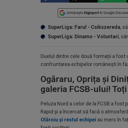
Urmărește
Digisport
în Google Discove
SuperLiga: Farul - Csikszereda
, s
SuperLiga: Dinamo - Voluntari
, sâ
Duelul dintre cele două formații a fost 
confruntarea echipelor românești în fa
Ogăraru, Oprița și Din
galeria FCSB-ului! Toți
Peluza Nord a celor de la FCSB a fost p
Rapid și a încercat să facă o atmosferă 
Olăroiu și restul echipei
au mers în faț
foști jucători.