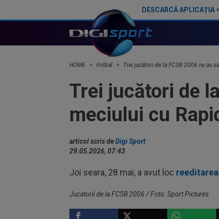
DESCARCĂ APLICAȚIA
Daniel Oprița a răbufnit: ”Execrabil. E un dezastru”
Steaua - CSM Slatina 1-2. Echipa ”ro
HOME
Fotbal
Trei jucători de la FCSB 2006 nu au sa
Trei jucători de l
meciului cu Rapi
articol scris de
Digi Sport
29.05.2026, 07:43
Joi seara, 28 mai, a avut loc
reeditarea 
Jucatorii de la FCSB 2006 / Foto: Sport Pictures
FOTBAL