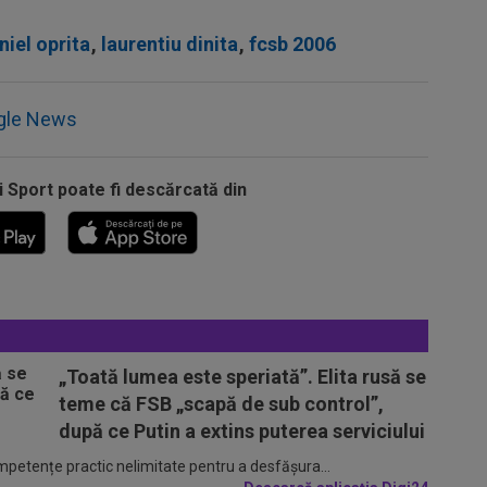
niel oprita
,
laurentiu dinita
,
fcsb 2006
gle News
i Sport poate fi descărcată din
„Toată lumea este speriată”. Elita rusă se
teme că FSB „scapă de sub control”,
după ce Putin a extins puterea serviciului
ompetențe practic nelimitate pentru a desfășura...