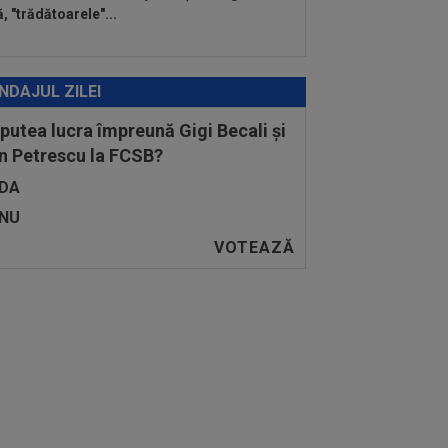
ă, "trădătoarele"...
NDAJUL ZILEI
 putea lucra împreună Gigi Becali și
n Petrescu la FCSB?
DA
NU