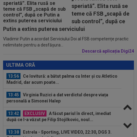
13:23
”Nemeritat”. Mesajul postat de Steaua, după
speriată”. Elita rusă se
înfrângerea cu Râmnicu Vâlcea în a...
teme că FSB „scapă de
13:21
Jose Mourinho nu se joacă! Decizia luată, după
sub control”, după ce
o lună de la revenirea la Real...
Putin a extins puterea serviciului
Vladimir Putin a acordat Serviciului Doi al FSB competențe practic
14:29
S-a terminat! Diego Simeone a făcut anunțul
nelimitate pentru a desfășura...
despre transferul lui Julian...
Descarcă aplicația Digi24
14:15
VIDEO
”Un om care face bani non-stop”.
Mihai Stoichiță a intrat în direct și a...
ULTIMA ORĂ
13:56
Ce lovitură: a bătut palma cu Inter și cu Atletico
Madrid, dar acum poate...
13:45
Virginia Ruzici a dat verdictul despre viața
personală a Simonei Halep
13:42
EXCLUSIV
A făcut pariul în direct, imediat
după ce l-a văzut pe Filip Stojilkovic, noul...
13:38
Estrela - Sporting, LIVE VIDEO, 22:30, DGS 3.