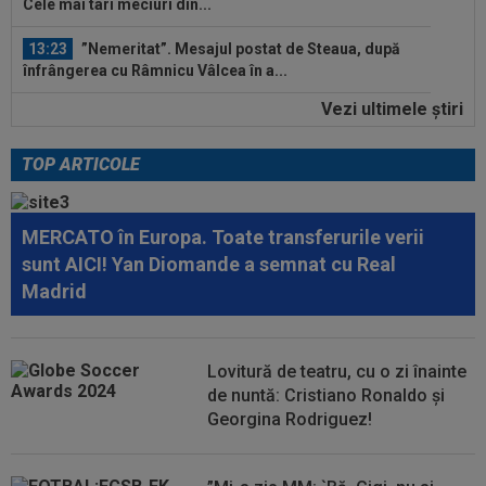
Cele mai tari meciuri din...
13:23
”Nemeritat”. Mesajul postat de Steaua, după
înfrângerea cu Râmnicu Vâlcea în a...
Vezi ultimele ştiri
13:21
Jose Mourinho nu se joacă! Decizia luată, după
o lună de la revenirea la Real...
TOP ARTICOLE
14:29
S-a terminat! Diego Simeone a făcut anunțul
despre transferul lui Julian...
MERCATO în Europa. Toate transferurile verii
14:15
VIDEO
”Un om care face bani non-stop”.
sunt AICI! Yan Diomande a semnat cu Real
Mihai Stoichiță a intrat în direct și a...
Madrid
13:56
Ce lovitură: a bătut palma cu Inter și cu Atletico
Madrid, dar acum poate...
Lovitură de teatru, cu o zi înainte
13:45
Virginia Ruzici a dat verdictul despre viața
de nuntă: Cristiano Ronaldo și
personală a Simonei Halep
Georgina Rodriguez!
13:42
EXCLUSIV
A făcut pariul în direct, imediat
după ce l-a văzut pe Filip Stojilkovic, noul...