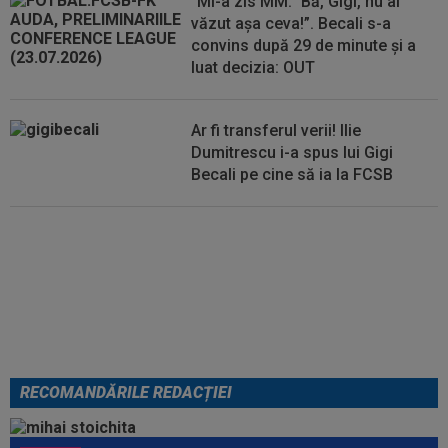
”Mi-a zis MM: `Bă, Gigi, nu ai
văzut așa ceva!”. Becali s-a
convins după 29 de minute și a
luat decizia: OUT
Ar fi transferul verii! Ilie
Dumitrescu i-a spus lui Gigi
Becali pe cine să ia la FCSB
Din Tulcea, 5.000 de oamenii au
lăsat Europa cu ”gura căscată”:
”Am uimit lumea!”. România U18,
VICTORIE uriașă
RECOMANDĂRILE REDACȚIEI