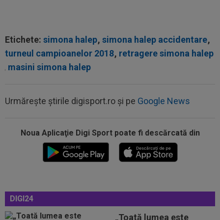
Etichete:
simona halep
,
simona halep accidentare
,
turneul campioanelor 2018
,
retragere simona halep
,
masini simona halep
Urmărește știrile digisport.ro și pe
Google News
Noua Aplicaţie Digi Sport poate fi descărcată din
13:45
Virginia Ruzici a dat verdictul despre viața
personală a Simonei Halep
13:42
EXCLUSIV
A făcut pariul în direct, imediat
după ce l-a văzut pe Filip Stojilkovic, noul...
13:38
Estrela - Sporting, LIVE VIDEO, 22:30, DGS 3.
DIGI24
Cele mai tari meciuri din...
„Toată lumea este