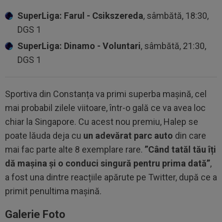
SuperLiga: Farul - Csikszereda
, sâmbătă, 18:30,
DGS 1
SuperLiga: Dinamo - Voluntari
, sâmbătă, 21:30,
DGS 1
Sportiva din Constanța va primi superba mașină, cel
mai probabil zilele viitoare, într-o gală ce va avea loc
chiar la Singapore. Cu acest nou premiu, Halep se
poate lăuda deja cu
un adevărat parc auto
din care
mai fac parte alte 8 exemplare rare.
”Când tatăl tău îți
dă mașina și o conduci singură pentru prima dată”
,
a fost una dintre reacțiile apărute pe Twitter, după ce a
primit penultima mașină.
Galerie Foto