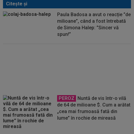
Citeşte şi
Paula Badosa a avut o reacție ”de
milioane”, când a fost întrebată
de Simona Halep: ”Sincer vă
spun!”
A stat în Loja Regală, lângă
Simona Halep și partenerul ei, și
a ajuns "de nerecunoscut"
PEROZ
Nuntă de vis într-o vilă
de 64 de milioane $. Cum a arătat
„cea mai frumoasă fată din
lume” în rochie de mireasă