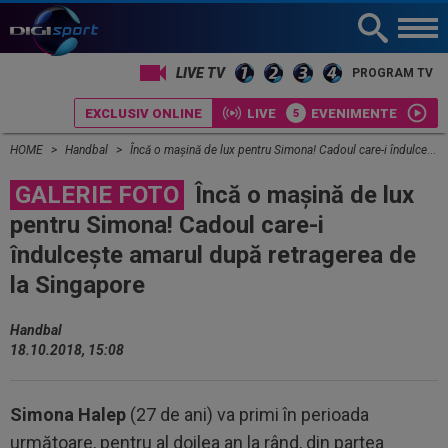
LIVE TV
PROGRAM TV
EXCLUSIV ONLINE
LIVE
EVENIMENTE
HOME
Handbal
Încă o mașină de lux pentru Simona! Cadoul care-i îndulcește amarul după retragerea de la Singapore
GALERIE FOTO
Încă o mașină de lux
pentru Simona! Cadoul care-i
îndulcește amarul după retragerea de
la Singapore
Handbal
18.10.2018, 15:08
Simona Halep
(27 de ani) va primi în perioada
următoare, pentru al doilea an la rând, din partea