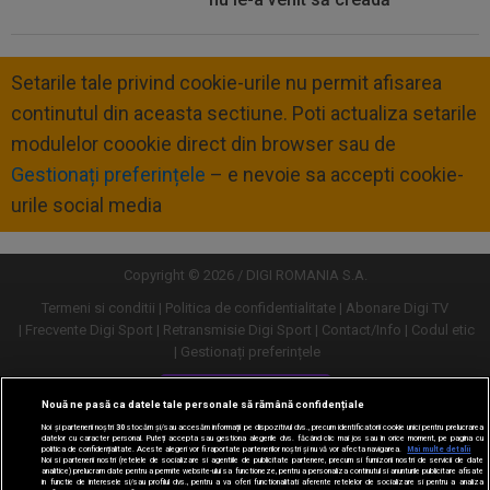
Setarile tale privind cookie-urile nu permit afisarea
continutul din aceasta sectiune. Poti actualiza setarile
modulelor coookie direct din browser sau de
Gestionați preferințele
– e nevoie sa accepti cookie-
urile social media
Copyright © 2026 / DIGI ROMANIA S.A.
Termeni si conditii
Politica de confidentialitate
Abonare Digi TV
Frecvente Digi Sport
Retransmisie Digi Sport
Contact/Info
Codul etic
Gestionați preferințele
Versiune desktop
Nouă ne pasă ca datele tale personale să rămână confidențiale
Noi și partenerii noștri
30
stocăm și/sau accesăm informații pe dispozitivul dvs., precum identificatorii cookie unici pentru prelucrarea
datelor cu caracter personal. Puteți accepta sau gestiona alegerile dvs. făcând clic mai jos sau în orice moment, pe pagina cu
politica de confidențialitate. Aceste alegeri vor fi raportate partenerilor noștri și nu vă vor afecta navigarea.
Mai multe detalii
Noi si partenerii nostri (retelele de socializare si agentiile de publicitate partenere, precum si furnizorii nostri de servicii de date
analitice) prelucram date pentru a permite website-ului sa functioneze, pentru a personaliza continutul si anunturile publicitare afisate
in functie de interesele si/sau profilul dvs., pentru a va oferi functionalitati aferente retelelor de socializare si pentru a analiza