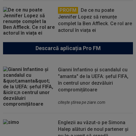
PROFM
De ce nu poate
Jennifer Lopez să renunțe
complet la Ben Affleck. Ce rol are
actorul în viața ei
Descarcă aplicația Pro FM
Gianni Infantino și scandalul cu
"amanta" de la UEFA: șeful FIFA,
în centrul unor dezvăluiri
compromițătoare
citeşte ştirea pe ziare.com
Englezii au văzut-o pe Simona
Halep alături de noul partener și
nu le-a venit să creadă