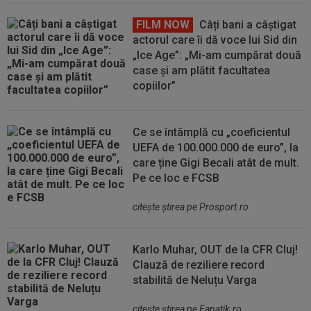
FILM NOW
Câți bani a câștigat
actorul care îi dă voce lui Sid din
„Ice Age”: „Mi-am cumpărat două
case și am plătit facultatea
copiilor”
Ce se întâmplă cu „coeficientul
UEFA de 100.000.000 de euro”, la
care ține Gigi Becali atât de mult.
Pe ce loc e FCSB
citeşte ştirea pe Prosport.ro
Karlo Muhar, OUT de la CFR Cluj!
Clauză de reziliere record
stabilită de Neluțu Varga
citeşte ştirea pe Fanatik.ro