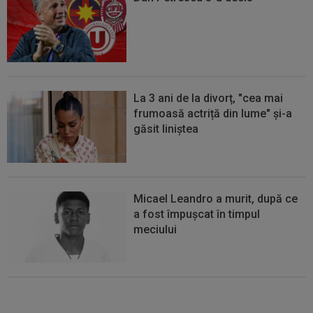
La 3 ani de la divorț, "cea mai
frumoasă actriță din lume" și-a
găsit liniștea
Micael Leandro a murit, după ce
a fost împușcat în timpul
meciului
Se încheie "telenovela" verii!