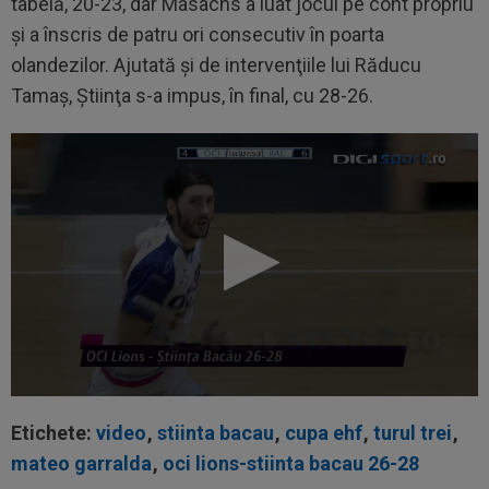
tabelă, 20-23, dar Masachs a luat jocul pe cont propriu
şi a înscris de patru ori consecutiv în poarta
olandezilor. Ajutată şi de intervenţiile lui Răducu
Tamaş, Ştiinţa s-a impus, în final, cu 28-26.
Etichete:
video
,
stiinta bacau
,
cupa ehf
,
turul trei
,
mateo garralda
,
oci lions-stiinta bacau 26-28