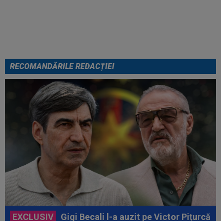
Julian Alvarez a ales
RECOMANDĂRILE REDACȚIEI
EXCLUSIV
Gigi Becali l-a auzit pe Victor Pițurcă