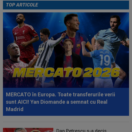
TOP ARTICOLE
08:58
Fără milă: 6-1 și sunt ca și calificați în play-off
08:47
VIDEO EXCLUSIV
Dan Nistor a spus cum se
menține în formă, la 38 de ani: ”Sunt de la țară!”
08:30
UTA - Rapid, LIVE VIDEO, ora 21:00, în direct la
Digi Sport 1. Se anunță un...
MERCATO în Europa. Toate transferurile verii
sunt AICI! Yan Diomande a semnat cu Real
Madrid
Dan Petrescu s-a decis