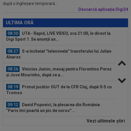
după o înghețare temporară...
Descarcă aplicația Digi24
08:47
VIDEO EXCLUSIV
Dan Nistor a spus cum se
menține în formă, la 38 de ani: ”Sunt de la țară!”
ULTIMA ORĂ
08:30
UTA - Rapid, LIVE VIDEO, ora 21:00, în direct la
Digi Sport 1. Se anunță un...
08:27
S-a încheiat ”telenovela” transferului lui Julian
Alvarez
08:26
Vinicius Junior, mesaj pentru Florentino Perez
și Jose Mourinho, după ce a...
08:19
Primul jucător OUT de la CFR Cluj, după 0-5 cu
Tromso
09:12
David Popovici, la plecarea din România:
”Paris îmi poartă un pic de noroc”...
Vezi ultimele ştiri
09:11
EXCLUSIV
Gigi Becali l-a auzit pe Victor
Pițurcă și i-a dat replica: ”Gata!”