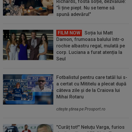
Richards, fosta soție, dezvăluie:
"Îi ține piept. Nu se teme să
spună adevărul"
FILM NOW
Soția lui Matt
Damon, frumoasa balului într-o
rochie albastru regal, mulată pe
corp. Luciana a furat atenția la
Seul
Fotbalistul pentru care tatăl lui s-
a certat cu Mititelu a plecat după
câteva zile și de la Craiova lui
Mihai Rotaru
citeşte ştirea pe Prosport.ro
"Curăț tot!" Neluțu Varga, furios