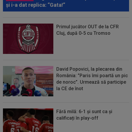
și i-a dat replica: ”Gata!”
Primul jucător OUT de la CFR
Cluj, după 0-5 cu Tromso
David Popovici, la plecarea din
România: ”Paris îmi poartă un pic
de noroc”. Urmează să participe
la CE de înot
Fără milă: 6-1 și sunt ca și
calificați în play-off