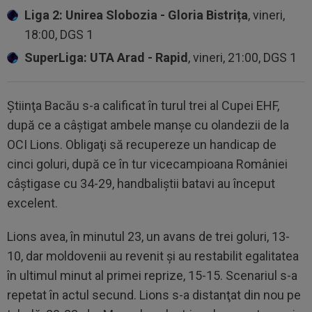
Liga 2: Unirea Slobozia - Gloria Bistrița
, vineri,
18:00, DGS 1
SuperLiga: UTA Arad - Rapid
, vineri, 21:00, DGS 1
Ştiinţa Bacău s-a calificat în turul trei al Cupei EHF,
după ce a câştigat ambele manşe cu olandezii de la
OCI Lions. Obligaţi să recupereze un handicap de
cinci goluri, după ce în tur vicecampioana României
câştigase cu 34-29, handbaliştii batavi au început
excelent.
Lions avea, în minutul 23, un avans de trei goluri, 13-
10, dar moldovenii au revenit şi au restabilit egalitatea
în ultimul minut al primei reprize, 15-15. Scenariul s-a
repetat în actul secund. Lions s-a distanţat din nou pe