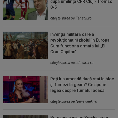
după umilința CFR Cluj - Tromso
0-5
citeşte ştirea pe Fanatik.ro
Invenția militară care a
revoluționat războiul în Europa.
Cum funcționa armata lui „El
Gran Capitán”
citeşte ştirea pe adevarul.ro
Poți lua amendă dacă stai la bloc
și fumezi la geam? Ce spune
legea despre fumatul acasă
citeşte ştirea pe Newsweek.ro
România a învins Suedia, scor