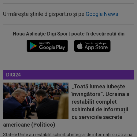
08:47
VIDEO EXCLUSIV
Dan Nistor a spus cum se
menține în formă, la 38 de ani: ”Sunt de la țară!”
Urmărește știrile digisport.ro și pe
Google News
08:30
UTA - Rapid, LIVE VIDEO, ora 21:00, în direct la
Digi Sport 1. Se anunță un...
Noua Aplicaţie Digi Sport poate fi descărcată din
08:27
S-a încheiat ”telenovela” transferului lui Julian
Alvarez
08:26
Vinicius Junior, mesaj pentru Florentino Perez
și Jose Mourinho, după ce a...
DIGI24
08:19
Primul jucător OUT de la CFR Cluj, după 0-5 cu
Tromso
„Toată lumea iubește
învingătorii”. Ucraina a
09:12
David Popovici, la plecarea din România:
restabilit complet
”Paris îmi poartă un pic de noroc”...
schimbul de informații
09:11
EXCLUSIV
Gigi Becali l-a auzit pe Victor
cu serviciile secrete
Pițurcă și i-a dat replica: ”Gata!”
americane (Politico)
Statele Unite au restabilit schimbul integral de informații cu Ucraina
08:58
Fără milă: 6-1 și sunt ca și calificați în play-off