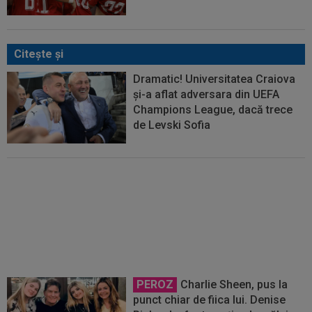
Citeşte şi
Dramatic! Universitatea Craiova
și-a aflat adversara din UEFA
Champions League, dacă trece
de Levski Sofia
Dur! România a pierdut la scor în
fața Franței, la Campionatul
Mondial. Singura miză rămasă
PEROZ
Charlie Sheen, pus la
punct chiar de fiica lui. Denise