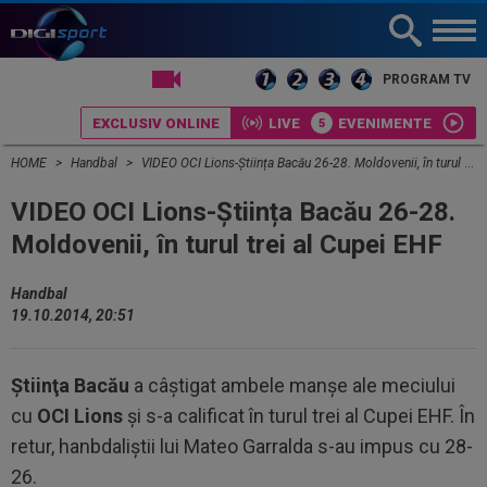
LIVE TV
PROGRAM TV
EXCLUSIV ONLINE
LIVE
EVENIMENTE
HOME
Handbal
VIDEO OCI Lions-Știința Bacău 26-28. Moldovenii, în turul trei al Cupei EHF
VIDEO OCI Lions-Știința Bacău 26-28.
Moldovenii, în turul trei al Cupei EHF
Handbal
19.10.2014, 20:51
Ştiinţa Bacău
a câştigat ambele manşe ale meciului
cu
OCI Lions
şi s-a calificat în turul trei al Cupei EHF. În
retur, hanbdaliştii lui Mateo Garralda s-au impus cu 28-
26.