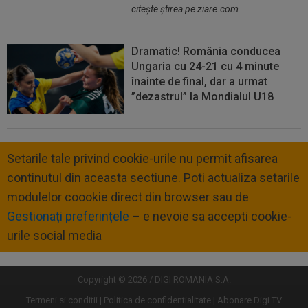
citeşte ştirea pe ziare.com
Dramatic! România conducea
Ungaria cu 24-21 cu 4 minute
înainte de final, dar a urmat
”dezastrul” la Mondialul U18
Setarile tale privind cookie-urile nu permit afisarea
continutul din aceasta sectiune. Poti actualiza setarile
modulelor coookie direct din browser sau de
Gestionați preferințele
– e nevoie sa accepti cookie-
urile social media
Copyright © 2026 / DIGI ROMANIA S.A.
Termeni si conditii
Politica de confidentialitate
Abonare Digi TV