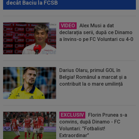
decât Baciu la FCSB
VIDEO
Alex Musi a dat
declarația serii, după ce Dinamo
a învins-o pe FC Voluntari cu 4-0
Darius Olaru, primul GOL în
Belgia! Românul a marcat și a
contribuit la o mare umilință
EXCLUSIV
Florin Prunea s-a
convins, după Dinamo - FC
Voluntari: ”Fotbalist!
Extraordinar”