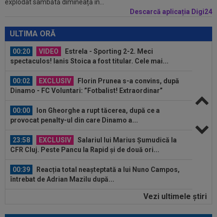
explodat sâmbătă dimineață în...
Venezia Giulia Cup”! Udinese a dat lovitura...
Descarcă aplicația Digi24
00:20
VIDEO
Alex Musi a dat declarația serii, după
ce Dinamo a învins-o pe FC Voluntari cu...
ULTIMA ORĂ
00:20
VIDEO
Estrela - Sporting 2-2. Meci
spectaculos! Ianis Stoica a fost titular. Cele mai...
00:02
EXCLUSIV
Florin Prunea s-a convins, după
Dinamo - FC Voluntari: ”Fotbalist! Extraordinar”
00:00
Ion Gheorghe a rupt tăcerea, după ce a
provocat penalty-ul din care Dinamo a...
23:58
EXCLUSIV
Salariul lui Marius Șumudică la
CFR Cluj. Peste Pancu la Rapid și de două ori...
00:39
Reacția total neașteptată a lui Nuno Campos,
întrebat de Adrian Mazilu după...
Vezi ultimele ştiri
00:39
Florin Pîrvu a surprins pe toată lumea, după
umilința cu Dinamo