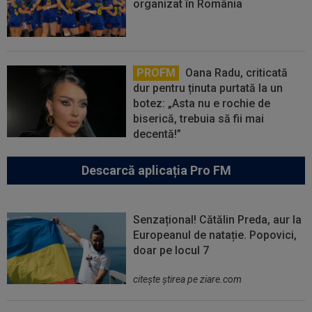
organizat în România
PROFM
Oana Radu, criticată
dur pentru ținuta purtată la un
botez: „Asta nu e rochie de
biserică, trebuia să fii mai
decentă!”
Descarcă aplicația Pro FM
Senzațional! Cătălin Preda, aur la
Europeanul de natație. Popovici,
doar pe locul 7
citeşte ştirea pe ziare.com