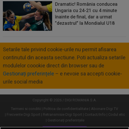
Dramatic! România conducea
Ungaria cu 24-21 cu 4 minute
înainte de final, dar a urmat
”dezastrul” la Mondialul U18
Setarile tale privind cookie-urile nu permit afisarea
continutul din aceasta sectiune. Poti actualiza setarile
modulelor coookie direct din browser sau de
Gestionați preferințele
– e nevoie sa accepti cookie-
urile social media
Copyright © 2026 / DIGI ROMANIA S.A.
Termeni si conditii
Politica de confidentialitate
Abonare Digi TV
Frecvente Digi Sport
Retransmisie Digi Sport
Contact/Info
Codul etic
Gestionați preferințele