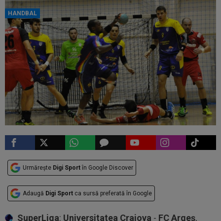
HANDBAL
Urmărește
Digi Sport
în Google Discover
Adaugă
Digi Sport
ca sursă preferată în Google
SuperLiga
:
Universitatea Craiova
-
FC Argeș
,