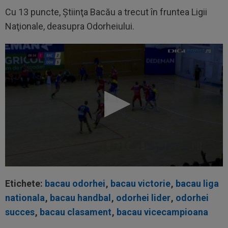
Cu 13 puncte, Ştiinţa Bacău a trecut în fruntea Ligii
Naţionale, deasupra Odorheiului.
Etichete:
bacau odorhei
,
bacau victorie
,
bacau liga
nationala
,
bacau handbal
,
odorhei lider
,
odorhei
succes
,
bacau clasament
,
bacau vicecampioana