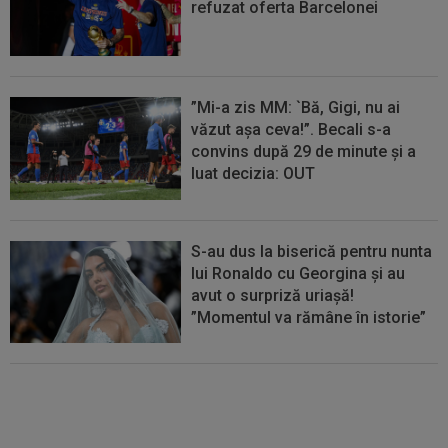
refuzat oferta Barcelonei
”Mi-a zis MM: `Bă, Gigi, nu ai
văzut așa ceva!”. Becali s-a
convins după 29 de minute și a
luat decizia: OUT
S-au dus la biserică pentru nunta
lui Ronaldo cu Georgina și au
avut o surpriză uriașă!
”Momentul va rămâne în istorie”
FOTO
Mihaela Rădulescu a
fost ”ștearsă complet” și nu s-a
mai putut abține: ”Trebuie să le