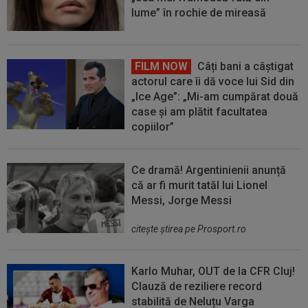
lume” în rochie de mireasă
FILM NOW
Câți bani a câștigat
actorul care îi dă voce lui Sid din
„Ice Age”: „Mi-am cumpărat două
case și am plătit facultatea
copiilor”
Ce dramă! Argentinienii anunță
că ar fi murit tatăl lui Lionel
Messi, Jorge Messi
citeşte ştirea pe Prosport.ro
Karlo Muhar, OUT de la CFR Cluj!
Clauză de reziliere record
stabilită de Neluțu Varga