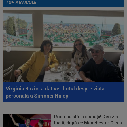
TOP ARTICOLE
00:38
VIDEO
Barcelona a pierdut trofeul ”Friuli
Venezia Giulia Cup”! Udinese a dat lovitura...
00:20
VIDEO
Alex Musi a dat declarația serii, după
ce Dinamo a învins-o pe FC Voluntari cu...
00:20
VIDEO
Estrela - Sporting 2-2. Meci
spectaculos! Ianis Stoica a fost titular. Cele mai...
Virginia Ruzici a dat verdictul despre viața
personală a Simonei Halep
Rodri nu stă la discuții! Decizia
luată, după ce Manchester City a