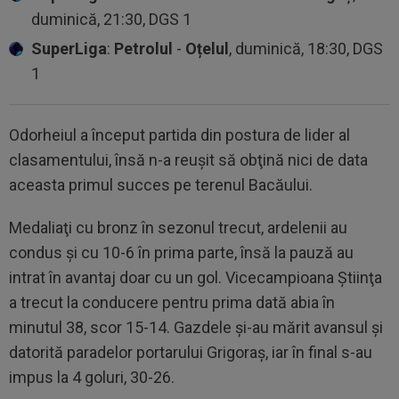
duminică, 21:30, DGS 1
SuperLiga
:
Petrolul
-
Oțelul
, duminică, 18:30, DGS
1
Odorheiul a început partida din postura de lider al
clasamentului, însă n-a reuşit să obţină nici de data
aceasta primul succes pe terenul Bacăului.
Medaliaţi cu bronz în sezonul trecut, ardelenii au
condus şi cu 10-6 în prima parte, însă la pauză au
intrat în avantaj doar cu un gol. Vicecampioana Ştiinţa
a trecut la conducere pentru prima dată abia în
minutul 38, scor 15-14. Gazdele şi-au mărit avansul şi
datorită paradelor portarului Grigoraş, iar în final s-au
impus la 4 goluri, 30-26.