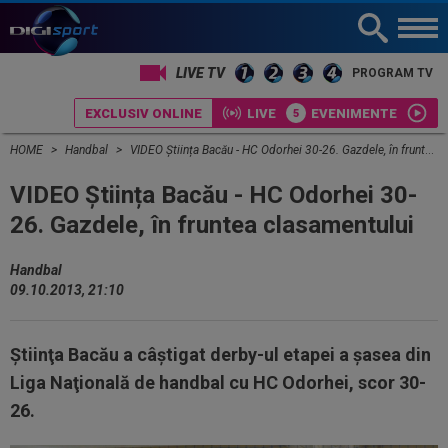
LIVE TV
PROGRAM TV
EXCLUSIV ONLINE
LIVE
EVENIMENTE
HOME
Handbal
VIDEO Știința Bacău - HC Odorhei 30-26. Gazdele, în fruntea clasamentului
VIDEO Știința Bacău - HC Odorhei 30-
26. Gazdele, în fruntea clasamentului
Handbal
09.10.2013, 21:10
Ştiinţa Bacău a câştigat derby-ul etapei a şasea din
Liga Naţională de handbal cu HC Odorhei, scor 30-
26.