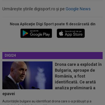
00:20
VIDEO
Alex Musi a dat declarația serii, după
ce Dinamo a învins-o pe FC Voluntari cu...
Urmărește știrile digisport.ro și pe
Google News
00:20
VIDEO
Estrela - Sporting 2-2. Meci
spectaculos! Ianis Stoica a fost titular. Cele mai...
Noua Aplicaţie Digi Sport poate fi descărcată din
00:02
EXCLUSIV
Florin Prunea s-a convins, după
Dinamo - FC Voluntari: ”Fotbalist! Extraordinar”
00:00
Ion Gheorghe a rupt tăcerea, după ce a
provocat penalty-ul din care Dinamo a...
DIGI24
23:58
EXCLUSIV
Salariul lui Marius Șumudică la
CFR Cluj. Peste Pancu la Rapid și de două ori...
Drona care a explodat în
Bulgaria, aproape de
00:39
Reacția total neașteptată a lui Nuno Campos,
România, a fost
întrebat de Adrian Mazilu după...
identificată. Ce arată
00:39
Florin Pîrvu a surprins pe toată lumea, după
analiza preliminară a
umilința cu Dinamo
epavei
Autoritățile bulgare au identificat drona care s-a prăbușit și a
00:38
VIDEO
Barcelona a pierdut trofeul ”Friuli