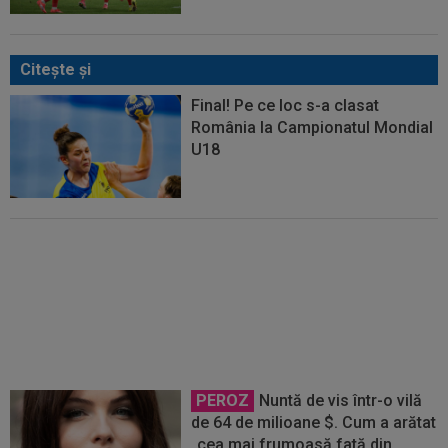
Citeşte şi
Final! Pe ce loc s-a clasat
România la Campionatul Mondial
U18
Dur! România a pierdut la scor în
fața Franței, la Campionatul
Mondial. Singura miză rămasă
PEROZ
Nuntă de vis într-o vilă
de 64 de milioane $. Cum a arătat
„cea mai frumoasă fată din