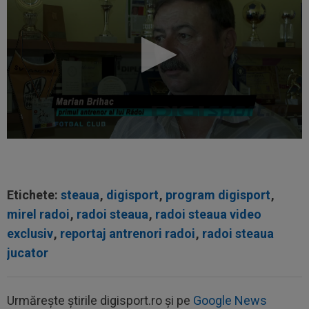
Etichete:
steaua
,
digisport
,
program digisport
,
mirel radoi
,
radoi steaua
,
radoi steaua video
exclusiv
,
reportaj antrenori radoi
,
radoi steaua
jucator
Urmărește știrile digisport.ro și pe
Google News