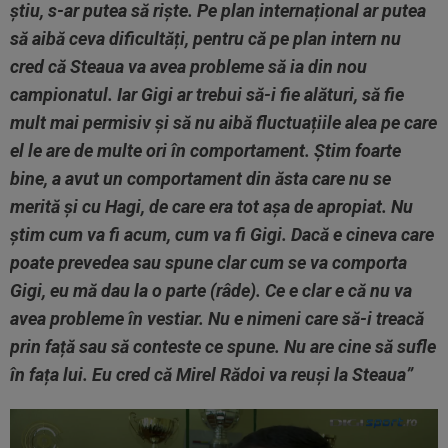
știu, s-ar putea să riște. Pe plan internațional ar putea
să aibă ceva dificultăți, pentru că pe plan intern nu
cred că Steaua va avea probleme să ia din nou
campionatul. Iar Gigi ar trebui să-i fie alături, să fie
mult mai permisiv și să nu aibă fluctuațiile alea pe care
el le are de multe ori în comportament. Știm foarte
bine, a avut un comportament din ăsta care nu se
merită și cu Hagi, de care era tot așa de apropiat. Nu
știm cum va fi acum, cum va fi Gigi. Dacă e cineva care
poate prevedea sau spune clar cum se va comporta
Gigi, eu mă dau la o parte (râde). Ce e clar e că nu va
avea probleme în vestiar. Nu e nimeni care să-i treacă
prin față sau să conteste ce spune. Nu are cine să sufle
în fața lui. Eu cred că Mirel Rădoi va reuși la Steaua”