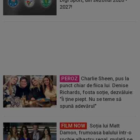
Digi Sport, din sezonul 2026 -
2027!
Mirel Rădoi a primit vestea din
Turcia
PEROZ
Charlie Sheen, pus la
punct chiar de fiica lui. Denise
Richards, fosta soție, dezvăluie:
"Îi ține piept. Nu se teme să
spună adevărul"
FILM NOW
Soția lui Matt
Damon, frumoasa balului într-o
rochie albastru regal, mulată pe