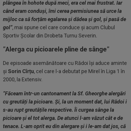
plângea în hohote după meci, era cel mai frustrat. Iar
când eram conduși, îmi cerea permisiunea să urce la
mijloc ca să forțăm egalarea și dădea și gol, și pasă de
gol”
, mai spune cel care conduce și acum Clubul
Sportiv Școlar din Drobeta Turnu Severin.
”Alerga cu picioarele pline de sânge”
De episoade asemănătoare cu Rădoi își aduce aminte
și
Sorin Cîrțu
, cel care l-a debutat pe Mirel în Liga 1 în
2000, la Extensiv.
”Făceam într-un cantonament la Sf. Gheorghe alergări
cu greutăți la picioare. Și, la un moment dat, lui Rădoi i
s-au rupt greutățile respective. Îi curgea sânge la
picioare și el tot alerga. De atunci l-am văzut cât e de
tenace. L-am oprit eu din alergare și i le-am dat jos, că