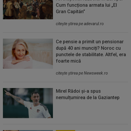
Cum funcționa armata lui „El
Gran Capitán”
citeşte ştirea pe adevarul.ro
Ce pensie a primit un pensionar
după 40 ani munciți? Noroc cu
punctele de stabilitate. Altfel, era
foarte mică
citeşte ştirea pe Newsweek.ro
Mirel Rădoi și-a spus
nemulțumirea de la Gaziantep