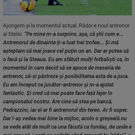
Ajungem și la momentul actual. Rădoi e noul antrenor
al Stelei.
”Pe mine m-a surprins, așa, că știi cum e...
Antrenorul de dinainte ți-a luat trei trofee... Și mă
așteptam să mai joace cel puțin un an. Dar ar putea să
o facă și la Steaua. Eu am sfătuit mulți fotbaliști ca, în
momentul în care decid să se apuce de meseria de
antrenor, să-și păstreze și posibilitatea asta de a juca.
Eu am început ca jucător-antrenor și m-a ajutat
fantastic. Și cred că mai poate face față lejer în
campionatul nostru. Are cine să stea pe bancă,
Pedrazzini, iar el ar fi antrenorul din teren. Ar fi super.
Dar l-aș vedea mai bine la mijloc, acolo o greșeală nu
se vede atât de mult ca una făcută ca fundaș, de unde e