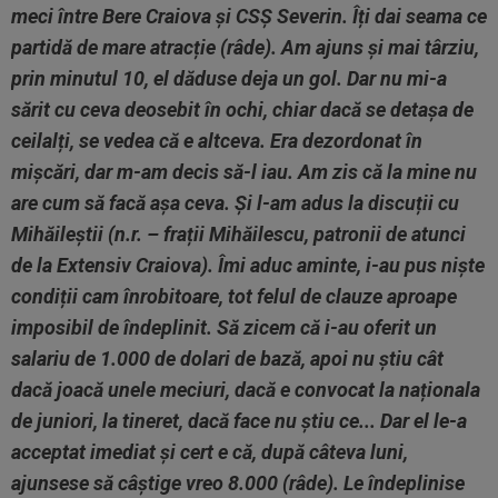
meci între Bere Craiova și CSȘ Severin. Îți dai seama ce
partidă de mare atracție (râde). Am ajuns și mai târziu,
prin minutul 10, el dăduse deja un gol. Dar nu mi-a
sărit cu ceva deosebit în ochi, chiar dacă se detașa de
ceilalți, se vedea că e altceva. Era dezordonat în
mișcări, dar m-am decis să-l iau. Am zis că la mine nu
are cum să facă așa ceva. Și l-am adus la discuții cu
Mihăileștii (n.r. – frații Mihăilescu, patronii de atunci
de la Extensiv Craiova). Îmi aduc aminte, i-au pus niște
condiții cam înrobitoare, tot felul de clauze aproape
imposibil de îndeplinit. Să zicem că i-au oferit un
salariu de 1.000 de dolari de bază, apoi nu știu cât
dacă joacă unele meciuri, dacă e convocat la naționala
de juniori, la tineret, dacă face nu știu ce... Dar el le-a
acceptat imediat și cert e că, după câteva luni,
ajunsese să câștige vreo 8.000 (râde). Le îndeplinise