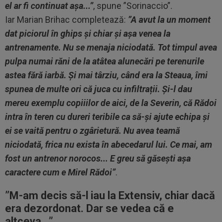
el ar fi continuat așa...”
, spune ”Sorinaccio”.
Iar Marian Brihac completează:
”A avut la un moment
dat piciorul în ghips și chiar și așa venea la
antrenamente. Nu se menaja niciodată. Tot timpul avea
pulpa numai răni de la atâtea alunecări pe terenurile
astea fără iarbă. Și mai târziu, când era la Steaua, îmi
spunea de multe ori că juca cu infiltrații. Și-l dau
mereu exemplu copiiilor de aici, de la Severin, că Rădoi
intra în teren cu dureri teribile ca să-și ajute echipa și
ei se vaită pentru o zgârietură. Nu avea teamă
niciodată, frica nu exista în abecedarul lui. Ce mai, am
fost un antrenor norocos... E greu să găsești așa
caractere cum e Mirel Rădoi”
.
”M-am decis să-l iau la Extensiv, chiar dacă
era dezordonat. Dar se vedea că e
altceva...”