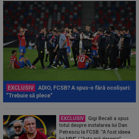
EXCLUSIV
ADIO, FCSB? A spus-o fără ocolișuri:
”Trebuie să plece”
EXCLUSIV
Gigi Becali a spus
totul despre instalarea lui Dan
Petrescu la FCSB: ”A fost ideea
lui MM” / ”Asta mă deranja”