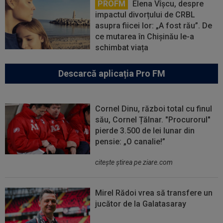
PROFM
Elena Vîșcu, despre
impactul divorțului de CRBL
asupra fiicei lor: „A fost rău”. De
ce mutarea în Chișinău le-a
schimbat viața
Descarcă aplicația Pro FM
Cornel Dinu, război total cu finul
său, Cornel Țălnar. "Procurorul"
pierde 3.500 de lei lunar din
pensie: „O canalie!”
citeşte ştirea pe ziare.com
Mirel Rădoi vrea să transfere un
jucător de la Galatasaray