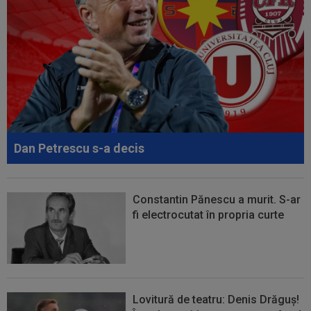
instalarea lui Dan Petrescu la FCSB: ”A fost...
17:24
OFICIAL
Yan Diomande a semnat cu Real
Madrid! Suma finală e uriașă
17:16
FIFA încă datorează cluburilor 215 milioane de
euro după Campionatul Mondial al...
17:15
Ioan Varga a făcut anunțul despre transferul lui
Billel Omrani la CFR Cluj
Dan Petrescu s-a decis
17:09
Dur! România a pierdut la scor în fața Franței,
la Campionatul Mondial. Singura...
Constantin Pănescu a murit. S-ar
fi electrocutat în propria curte
Lovitură de teatru: Denis Drăguș!