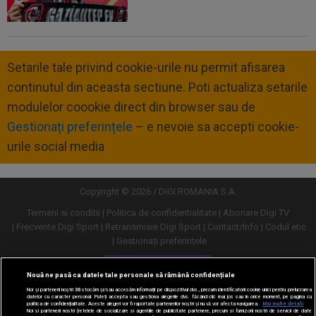
Setarile tale privind cookie-urile nu permit afisarea
continutul din aceasta sectiune. Poti actualiza setarile
modulelor coookie direct din browser sau de
Gestionați preferințele
– e nevoie sa accepti cookie-
urile social media
Copyright © 2026 / DIGI ROMANIA S.A.
Termeni si conditii
Politica de confidentialitate
Abonare Digi TV
Frecvente Digi Sport
Retransmisie Digi Sport
Contact/Info
Codul etic
Gestionați preferințele
Versiune desktop
Nouă ne pasă ca datele tale personale să rămână confidențiale
Noi și partenerii noștri
30
stocăm și/sau accesăm informații pe dispozitivul dvs., precum identificatorii cookie unici pentru prelucrarea
datelor cu caracter personal. Puteți accepta sau gestiona alegerile dvs. făcând clic mai jos sau în orice moment, pe pagina cu
politica de confidențialitate. Aceste alegeri vor fi raportate partenerilor noștri și nu vă vor afecta navigarea.
Mai multe detalii
Noi si partenerii nostri (retelele de socializare si agentiile de publicitate partenere, precum si furnizorii nostri de servicii de date