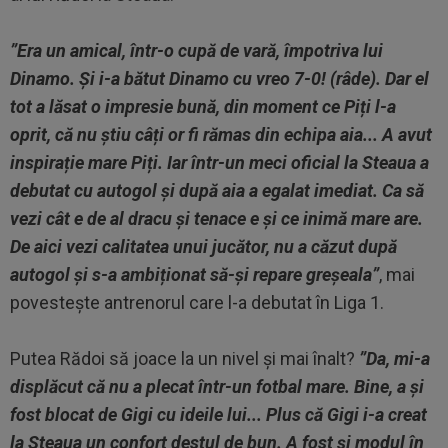
”Era un amical, într-o cupă de vară, împotriva lui
Dinamo. Și i-a bătut Dinamo cu vreo 7-0! (râde). Dar el
tot a lăsat o impresie bună, din moment ce Piți l-a
oprit, că nu știu câți or fi rămas din echipa aia... A avut
inspirație mare Piți. Iar într-un meci oficial la Steaua a
debutat cu autogol și după aia a egalat imediat. Ca să
vezi cât e de al dracu și tenace e și ce inimă mare are.
De aici vezi calitatea unui jucător, nu a căzut după
autogol și s-a ambiționat să-și repare greșeala”
, mai
povestește antrenorul care l-a debutat în Liga 1.
Putea Rădoi să joace la un nivel și mai înalt?
”Da, mi-a
displăcut că nu a plecat într-un fotbal mare. Bine, a și
fost blocat de Gigi cu ideile lui... Plus că Gigi i-a creat
la Steaua un confort destul de bun. A fost și modul în