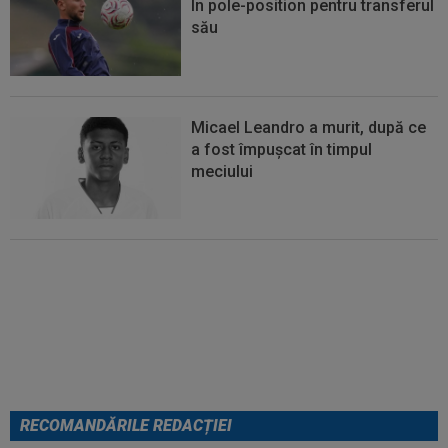
În pole-position pentru transferul
său
Micael Leandro a murit, după ce
a fost împușcat în timpul
meciului
Italienii au tras concluzia despre
Cristi Chivu, după AC Milan - Inter
RECOMANDĂRILE REDACȚIEI