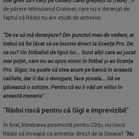
mai greu să-i cerți pe ceilalți când greșești tu (râde)”
, e
de părere tehnicianul Craiovei, care nu e deranjat de
faptul că Rădoi nu are studii de antrenor.
”De ce să mă deranjeze? Din punctul meu de vedere, ar
trebui să fie lăsat să se înscrie direct la licența Pro. De
ce nu? Un fotbalist de tipul lui... Sunt alții care au jucat
mai puțin, care nu au spus nimic în fotbal și au licența
Pro. Sigur, nu poate să stea acum pe bancă în această
calitate, dar îi dai o derogare, face școala... Să se
găsească o soluție. Pentru că eu îi văd un viitor în
această meserie”.
”Rădoi riscă pentru că Gigi e imprevizibil”
În final, întrebarea pesimistă pentru Cîrțu: nu riscă
Rădoi să înceapă ca antrenor direct de la Steaua?
”Nu