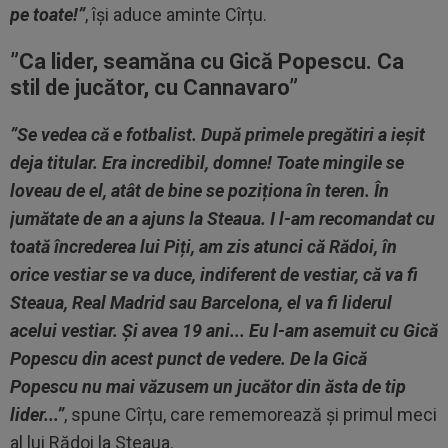
pe toate!”
, își aduce aminte Cîrțu.
”Ca lider, seamăna cu Gică Popescu. Ca
stil de jucător, cu Cannavaro”
”Se vedea că e fotbalist. După primele pregătiri a ieșit
deja titular. Era incredibil, domne! Toate mingile se
loveau de el, atât de bine se poziționa în teren. În
jumătate de an a ajuns la Steaua. I l-am recomandat cu
toată încrederea lui Piți, am zis atunci că Rădoi, în
orice vestiar se va duce, indiferent de vestiar, că va fi
Steaua, Real Madrid sau Barcelona, el va fi liderul
acelui vestiar. Și avea 19 ani... Eu l-am asemuit cu Gică
Popescu din acest punct de vedere. De la Gică
Popescu nu mai văzusem un jucător din ăsta de tip
lider...”
, spune Cîrțu, care rememorează și primul meci
al lui Rădoi la Steaua.