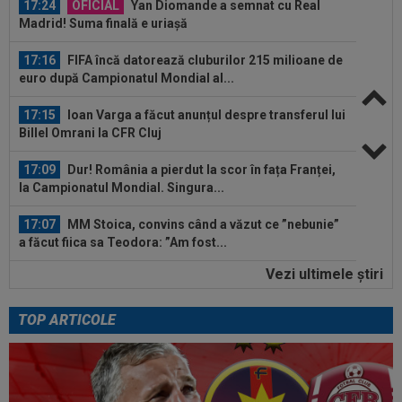
17:24
OFICIAL
Yan Diomande a semnat cu Real
Madrid! Suma finală e uriașă
17:16
FIFA încă datorează cluburilor 215 milioane de
euro după Campionatul Mondial al...
17:15
Ioan Varga a făcut anunțul despre transferul lui
Billel Omrani la CFR Cluj
17:09
Dur! România a pierdut la scor în fața Franței,
la Campionatul Mondial. Singura...
17:07
MM Stoica, convins când a văzut ce ”nebunie”
a făcut fiica sa Teodora: ”Am fost...
Vezi ultimele ştiri
16:52
VIDEO EXCLUSIV
După 13 ani de la
despărțire, Adrian Cristea a caracterizat relația cu
Bianca...
TOP ARTICOLE
16:50
KuPS - Universitatea Craiova Live Video, joi, 6
august, 18:00, Digi Sport 1...
17:38
EXCLUSIV
Gigi Becali a spus totul despre