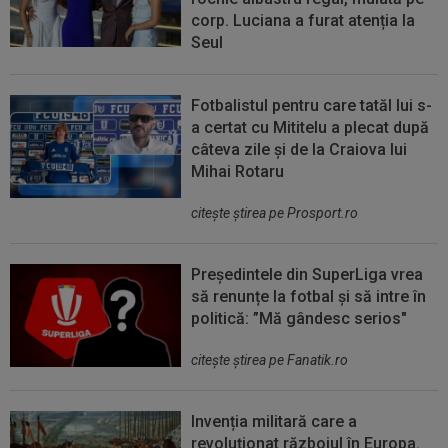
corp. Luciana a furat atenția la
Seul
Fotbalistul pentru care tatăl lui s-
a certat cu Mititelu a plecat după
câteva zile și de la Craiova lui
Mihai Rotaru
citeşte ştirea pe Prosport.ro
Președintele din SuperLiga vrea
să renunțe la fotbal și să intre în
politică: ”Mă gândesc serios"
citeşte ştirea pe Fanatik.ro
Invenția militară care a
revoluționat războiul în Europa.