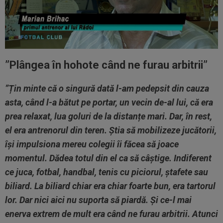
”Plângea în hohote când ne furau arbitrii”
”Țin minte că o singură dată l-am pedepsit din cauza
asta, când l-a bătut pe portar, un vecin de-al lui, că era
prea relaxat, lua goluri de la distanțe mari. Dar, în rest,
el era antrenorul din teren. Știa să mobilizeze jucătorii,
își impulsiona mereu colegii îi făcea să joace
momentul. Dădea totul din el ca să câștige. Indiferent
ce juca, fotbal, handbal, tenis cu piciorul, ștafete sau
biliard. La biliard chiar era chiar foarte bun, era tartorul
lor. Dar nici aici nu suporta să piardă. Și ce-l mai
enerva extrem de mult era când ne furau arbitrii. Atunci