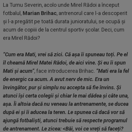
La Turnu Severin, acolo unde Mirel Rădoi a început
fotbalul,
Marian Brihac
, antrenorul care l-a descoperit
și l-a pregătit pe toată durata junioratului, se ocupă și
acum de copiii de la centrul sportiv școlar. Deci, cum
era Mirel Rădoi?
”Cum era Mati, vrei să zici. Că așa îi spuneau toți. Pe el
îl cheamă Mirel Matei Rădoi, de aici vine. Și eu îi spun
Mati și acum”
, face introducerea Brihac.
”Mati era la fel
de energic ca acum. A avut nerv de mic. Era un
învingător, pur și simplu nu accepta să fie învins. Și
atunci își certa colegii și chiar le mai dădea și câte una,
așa. Îi altoia dacă nu veneau la antrenamente, se ducea
după ei și îi aducea la teren. Le spunea că dacă vor să
ajungă fotbaliști, atunci trebuie să respecte programul
de antrenament. Le zicea: <Băi, voi ce vreți să faceți?