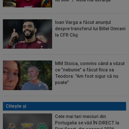
Ioan Varga a făcut anunțul
despre transferul lui Billel Omrani
la CFR Cluj
MM Stoica, convins când a văzut
ce ”nebunie” a făcut fiica sa
Teodora: ”Am fost sigur că nu
poate”
Citeşte şi
Cele mai tari meciuri din
Portugalia se văd ÎN DIRECT la