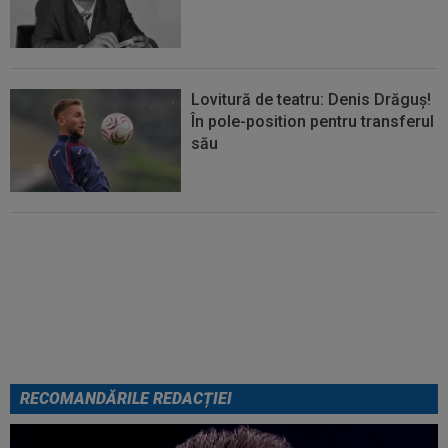
Lovitură de teatru: Denis Drăguș!
În pole-position pentru transferul
său
Micael Leandro a murit, după ce
a fost împușcat în timpul
meciului
RECOMANDĂRILE REDACȚIEI