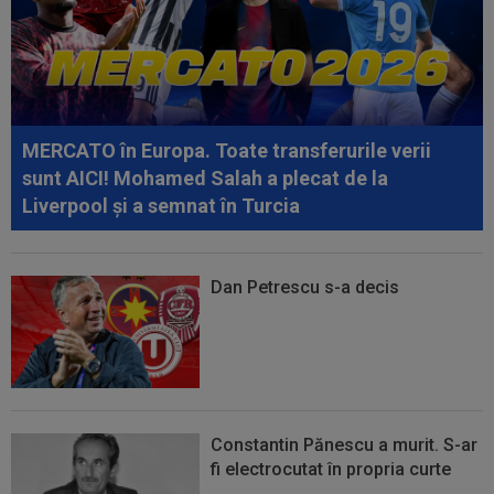
13:37
EXCLUSIV
Ilie Dumitrescu l-a găsit vinovat la
FCSB: ”N-ai cum să faci asta. Semnal de...
13:28
FOTO
"Cod roșu" înainte KuPS -
Universitatea Craiova din turul 3 Europa League!
MERCATO în Europa. Toate transferurile verii
sunt AICI! Mohamed Salah a plecat de la
Liverpool și a semnat în Turcia
Dan Petrescu s-a decis
Constantin Pănescu a murit. S-ar
fi electrocutat în propria curte