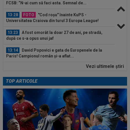
FCSB: ”N-ai cum să faci asta. Semnal de...
13:28
FOTO
"Cod roșu" înainte KuPS -
Universitatea Craiova din turul 3 Europa League!
13:23
A fost omorât la doar 27 de ani, pe stradă,
după ce s-a opus unui jaf
13:14
David Popovici e gata de Europenele de la
Paris! Campionul român și-a aflat...
Vezi ultimele ştiri
13:11
În sfârșit s-a făcut: Yan Diomande, la Real
Madrid! Suma finală e uriașă
TOP ARTICOLE
14:17
EXCLUSIV
”Cine e FCSB”? Victor Pițurcă nu
s-a putut abține și a spus-o
14:11
FOTO
Gavi s-a ținut de promisiune!
13:52
Rapid a fost acuzată de ”încălcarea
sistematică a legii”! Apel către conducerea...