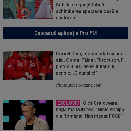
Girls la eleganță totală:
schimbarea spectaculoasă a
cântăreței
Descarcă aplicația Pro FM
Cornel Dinu, război total cu finul
său, Cornel Țălnar. "Procurorul"
pierde 3.500 de lei lunar din
pensie: „O canalie!”
citeşte ştirea pe ziare.com
EXCLUSIV
Gică Craioveanu
bagă mâna în foc: "Nicio echipă
din România! Nici măcar FCSB"