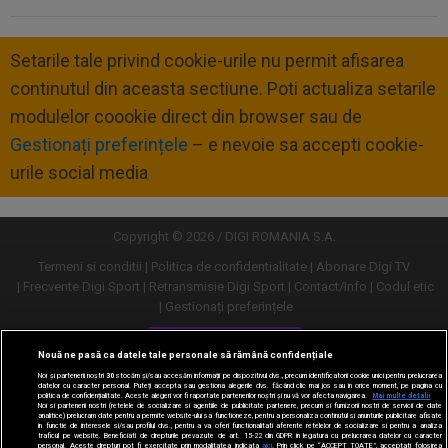
Setarile tale privind cookie-urile nu permit afisarea
continutul din aceasta sectiune. Poti actualiza setarile
modulelor coookie direct din browser sau de
Gestionați preferințele
– e nevoie sa accepti cookie-
urile social media
Copyright © 2026 / DIGI ROMANIA S.A.
Termeni si conditii
Politica de confidentialitate
Abonare Digi TV
Frecvente Digi Sport
Retransmisie Digi Sport
Contact/Info
Codul etic
Gestionați preferințele
Versiune desktop
Nouă ne pasă ca datele tale personale să rămână confidențiale
Noi și partenerii noștri
30
stocăm și/sau accesăm informații pe dispozitivul dvs., precum identificatorii cookie unici pentru prelucrarea
datelor cu caracter personal. Puteți accepta sau gestiona alegerile dvs. făcând clic mai jos sau în orice moment, pe pagina cu
politica de confidențialitate. Aceste alegeri vor fi raportate partenerilor noștri și nu vă vor afecta navigarea.
Mai multe detalii
Noi si partenerii nostri (retelele de socializare si agentiile de publicitate partenere, precum si furnizorii nostri de servicii de date
analitice) prelucram date pentru a permite website-ului sa functioneze, pentru a personaliza continutul si anunturile publicitare afisate
in functie de interesele si/sau profilul dvs., pentru a va oferi functionalitati aferente retelelor de socializare si pentru a analiza
traficul pe website. Beneficiati de drepturile prevazute de art. 15-22 din GDPR in legatura cu prelucrarea datelor cu caracter
personal. Aceste drepturi pot fi exercitate prin modalitatea indicata
aici
. Prin click pe “ACCEPT TOATE”, acceptati folosirea