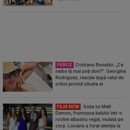
România a învins Suedia, scor
30-24, la Mondialul U 18
organizat în România
PEROZ
Cristiano Ronaldo: „Ce
naiba îți mai poți dori?”. Georgina
Rodriguez, reacție după valul de
critici privind silueta ei
FILM NOW
Soția lui Matt
Damon, frumoasa balului într-o
rochie albastru regal, mulată pe
corp. Luciana a furat atenția la