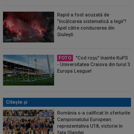
Rapid a fost acuzată de
”încălcarea sistematică a legii”!
Apel către conducerea din
Giulești
FOTO
"Cod roșu" înainte KuPS
- Universitatea Craiova din turul 3
Europa League!
Citeşte şi
România s-a calificat în sferturile
Campionatului European:
reprezentativa U18, victorie în
fața Olandei