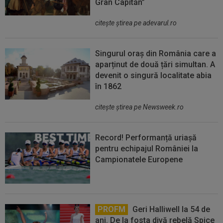
Gran Capitán”
citeşte ştirea pe adevarul.ro
Singurul oraș din România care a
aparținut de două țări simultan. A
devenit o singură localitate abia
în 1862
citeşte ştirea pe Newsweek.ro
Record! Performanță uriașă
pentru echipajul României la
Campionatele Europene
PROFM
Geri Halliwell la 54 de
ani. De la fosta divă rebelă Spice