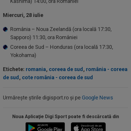
Kashima) 14:00, ora României
Miercuri, 28 iulie
România – Noua Zeelandă (ora locală 17:30,
Sapporo) 11:30, ora României
Coreea de Sud – Honduras (ora locală 17:30,
Yokohama)
Etichete:
romania
,
coreea de sud
,
românia - coreea
de sud
,
cote românia - coreea de sud
Urmărește știrile digisport.ro și pe
Google News
Noua Aplicaţie Digi Sport poate fi descărcată din
13:37
EXCLUSIV
Ilie Dumitrescu l-a găsit vinovat la
FCSB: ”N-ai cum să faci asta. Semnal de...