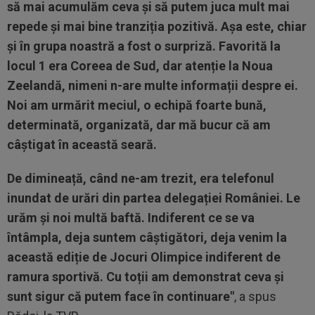
să mai acumulăm ceva și să putem juca mult mai
repede și mai bine tranziția pozitivă. Așa este, chiar
și în grupa noastră a fost o surpriză. Favorită la
locul 1 era Coreea de Sud, dar atenție la Noua
Zeelandă, nimeni n-are multe informații despre ei.
Noi am urmărit meciul, o echipă foarte bună,
determinată, organizată, dar mă bucur că am
câștigat în această seară.
De dimineață, când ne-am trezit, era telefonul
inundat de urări din partea delegației României. Le
urăm și noi multă baftă. Indiferent ce se va
întâmpla, deja suntem câștigători, deja venim la
această ediție de Jocuri Olimpice indiferent de
ramura sportivă. Cu toții am demonstrat ceva și
sunt sigur că putem face în continuare"
, a spus