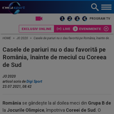
LIVE TV
PROGRAM TV
EXCLUSIV ONLINE
LIVE
EVENIMENTE
HOME
JO 2020
Casele de pariuri nu o dau favorită pe România, înainte de meciul cu Coreea de Sud
Casele de pariuri nu o dau favorită pe
România, înainte de meciul cu Coreea
de Sud
JO 2020
articol scris de
Digi Sport
23.07.2021, 08:42
România
se gândește la al doilea meci din
Grupa
B de
la
Jocurile
Olimpice
, împotriva
Coreei
de
Sud
. O