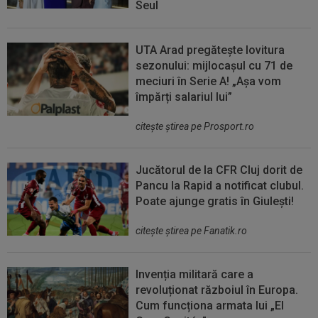
Seul
UTA Arad pregătește lovitura
sezonului: mijlocașul cu 71 de
meciuri în Serie A! „Așa vom
împărți salariul lui”
citeşte ştirea pe Prosport.ro
Jucătorul de la CFR Cluj dorit de
Pancu la Rapid a notificat clubul.
Poate ajunge gratis în Giulești!
citeşte ştirea pe Fanatik.ro
Invenția militară care a
revoluționat războiul în Europa.
Cum funcționa armata lui „El