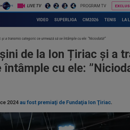
LIVE TV
PROGRAM TV
EXCLUS
Eduard Novak și-a anunțat retragerea din sportul paralimpic
L-a ”vrăjit” pe Pancu în 45 de minute: ”N-ai cum să dai greș cu așa ceva” +
VIDEO
SUPERLIGA
CM2026
TENIS
LA 
c și a transmis categoric ce urmează să se întâmple cu ele: ”Niciodată!”
ini de la Ion Țiriac și a 
întâmple cu ele: ”Nicioda
ice 2024
au fost premiaţi de Fundaţia Ion Ţiriac
.