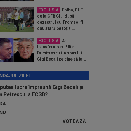
tit, de fapt, pentru transferul lui Răzvan
a la...
EXCLUSIV
Folha, OUT
:19
OFICIAL
Surpriză! Kevin
de la CFR Cluj după
botaru a semnat: ”Nu am putut rata
dezastrul cu Tromso! ”Îi
astă oportunitate”
dau afară pe toți!”...
:08
VIDEO
Ce coșmar: Alexi Pitu,
s pe targă în UTA - Rapid, la 42 de zile
EXCLUSIV
Ar fi
când a...
transferul verii! Ilie
Dumitrescu i-a spus lui
Gigi Becali pe cine să ia...
NDAJUL ZILEI
 putea lucra împreună Gigi Becali și
n Petrescu la FCSB?
DA
NU