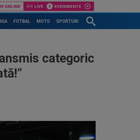
IV ONLINE
LIVE
EVENIMENTE
 Antrenorul Rapidului: ”Întrebați conducerea”
LIGA
FOTBAL
MOTO
SPORTURI
transmis categoric
tă!”