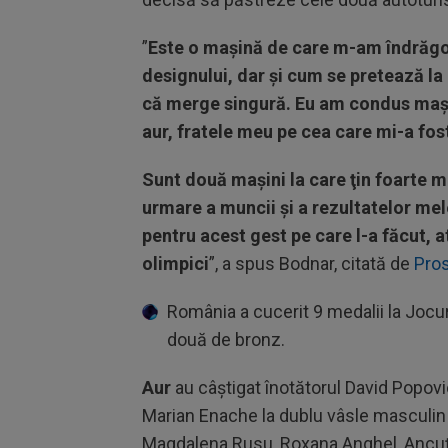
”
Este o maşină de care m-am îndrăgos
designului, dar şi cum se pretează la
că merge singură. Eu am condus maşi
aur, fratele meu pe cea care mi-a fos
Sunt două maşini la care ţin foarte mu
urmare a muncii şi a rezultatelor mel
pentru acest gest pe care l-a făcut, at
olimpici
”, a spus Bodnar, citată de
Pro
România a cucerit 9 medalii la Jocuri
două de bronz.
Aur
au câştigat înotătorul David Popovic
Marian Enache la dublu vâsle masculin 
Magdalena Rusu, Roxana Anghel, Ancuţa