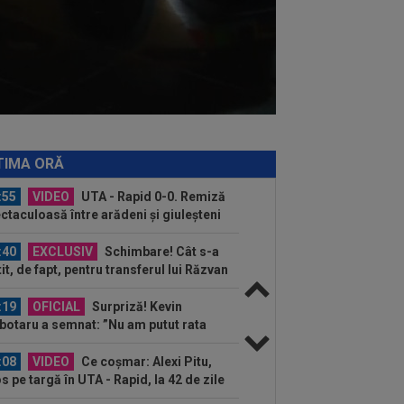
:29
EXCLUSIV
Conducerea de la
versitatea Craiova a dat verdictul!
liza transferurilor...
:19
Lovitura primită de Rapid la
iul cu UTA
:18
L-a ”vrăjit” pe Pancu în 45 de
ute: ”N-ai cum să dai greș cu așa
TIMA ORĂ
a” +...
:55
VIDEO
UTA - Rapid 0-0. Remiză
ctaculoasă între arădeni și giuleșteni
Francisc...
:40
EXCLUSIV
Schimbare! Cât s-a
tit, de fapt, pentru transferul lui Răzvan
a la...
:19
OFICIAL
Surpriză! Kevin
botaru a semnat: ”Nu am putut rata
astă oportunitate”
:08
VIDEO
Ce coșmar: Alexi Pitu,
s pe targă în UTA - Rapid, la 42 de zile
când a...