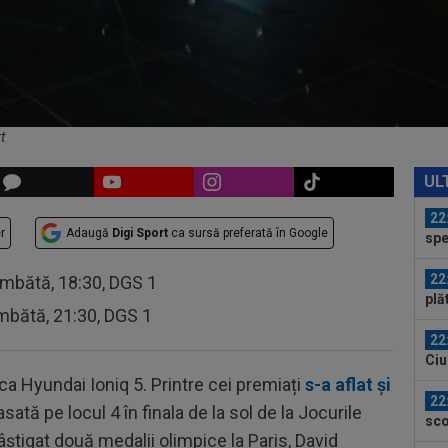
21
Uni
Ana
21
mec
t
23
min
UL
cev
22
r
Adaugă
Digi Sport
ca sursă preferată în Google
spe
pe 
22
âmbătă, 18:30, DGS 1
plă
mbătă, 21:30, DGS 1
Sav
22
Ciu
ace
rca Hyundai Ioniq 5. Printre cei premiați
s-a aflat şi
22
lasată pe locul 4 în finala de la sol de la Jocurile
sco
câştigat două medalii olimpice la Paris, David
de 