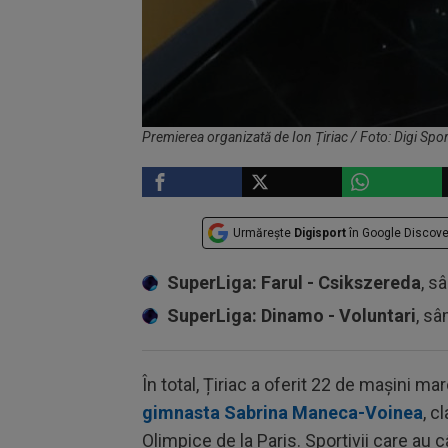
Premierea organizată de Ion Țiriac / Foto: Digi Spor
Urmărește
Digisport
în Google Discove
SuperLiga: Farul - Csikszereda
, s
SuperLiga: Dinamo - Voluntari
, sâ
În total, Țiriac a oferit 22 de mașini ma
gimnasta Sabrina Maneca-Voinea
, c
Olimpice de la Paris. Sportivii care au 