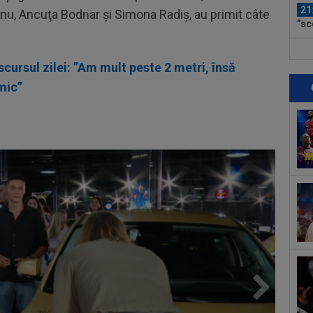
21
nu, Ancuţa Bodnar și Simona Radiş, au primit câte
”sc
”Înc
21
scursul zilei: ”Am mult peste 2 metri, însă
lăs
uimi
mic”
21
fun
21
Uni
Ana
21
mec
23
min
cev
22
spe
pe 
22