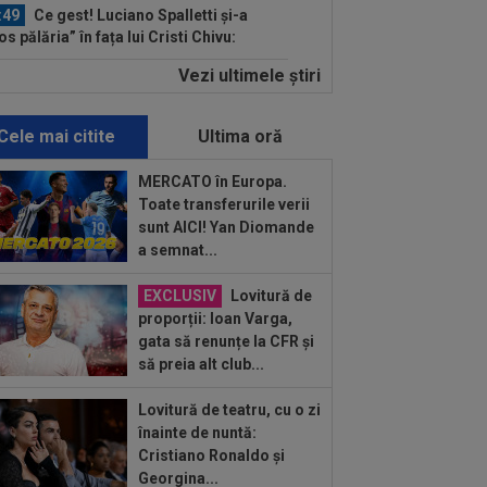
:49
Ce gest! Luciano Spalletti și-a
os pălăria” în fața lui Cristi Chivu:
ă...
Vezi ultimele ştiri
:47
Din Tulcea, 5.000 de oamenii au
at Europa cu ”gura căscată”: ”Am
t...
Cele mai citite
Ultima oră
:44
OFICIAL
A fost prezentat în
cția de antrenor al Italiei U16
MERCATO în Europa.
Toate transferurile verii
:29
EXCLUSIV
Conducerea de la
sunt AICI! Yan Diomande
versitatea Craiova a dat verdictul!
a semnat...
liza transferurilor...
:19
Lovitura primită de Rapid la
EXCLUSIV
Lovitură de
iul cu UTA
proporții: Ioan Varga,
gata să renunțe la CFR și
:18
L-a ”vrăjit” pe Pancu în 45 de
să preia alt club...
ute: ”N-ai cum să dai greș cu așa
a” +...
Lovitură de teatru, cu o zi
:55
VIDEO
UTA - Rapid 0-0. Remiză
înainte de nuntă:
ctaculoasă între arădeni și giuleșteni
Cristiano Ronaldo și
Francisc...
Georgina...
:40
EXCLUSIV
Schimbare! Cât s-a