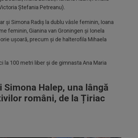
ictoria Ştefania Petreanu).
r şi Simona Radiş la dublu vâsle feminin, Ioana
me feminin, Gianina van Groningen şi Ionela
orie uşoară, precum şi de halterofila Mihaela
i la 100 metri liber şi de gimnasta Ana Maria
i Simona Halep, una lângă
ivilor români, de la Țiriac