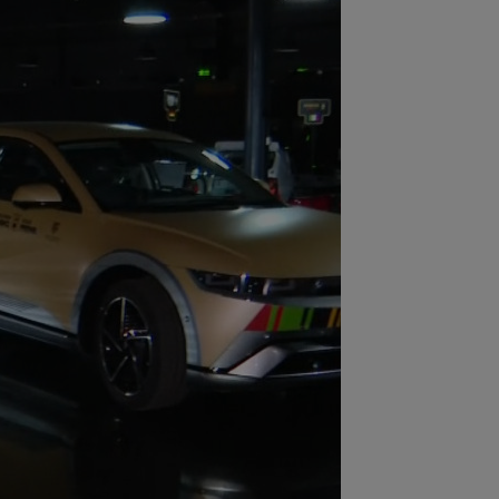
:49
Ce gest! Luciano Spalletti și-a
os pălăria” în fața lui Cristi Chivu:
ă...
:47
Din Tulcea, 5.000 de oamenii au
at Europa cu ”gura căscată”: ”Am
t...
:44
OFICIAL
A fost prezentat în
cția de antrenor al Italiei U16