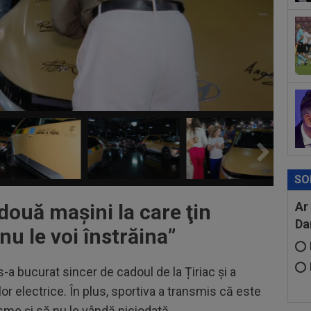
plă
Sav
22
Ciu
ace
22
sco
de 
SO
Ar
două maşini la care ţin
Da
nu le voi înstrăina
”
a bucurat sincer de cadoul de la Țiriac și a
r electrice. În plus, sportiva a transmis că este
me și să nu le vândă niciodată.