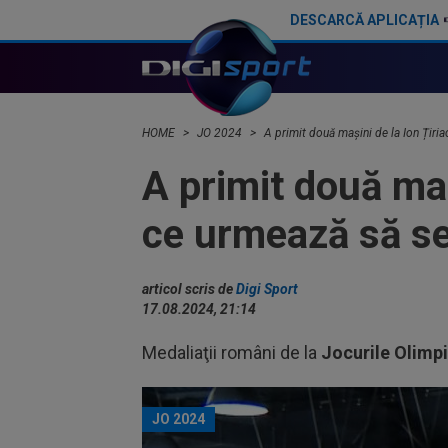
DESCARCĂ APLICAȚIA
Alexandru Bologa a cucerit a doua medalie de aur a României din istorie la Jocurile Paralimpice
HOME
JO 2024
A primit două mașini de la Ion Țiria
A primit două maș
ce urmează să se 
articol scris de
Digi Sport
17.08.2024, 21:14
Medaliaţii români de la
Jocurile Olimp
JO 2024