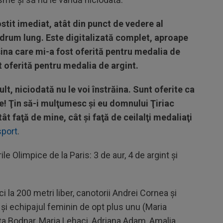
tit imediat, atât din punct de vedere al
 drum lung. Este digitalizată complet, aproape
na care mi-a fost oferită pentru medalia de
t oferită pentru medalia de argint.
lt, niciodată nu le voi înstrăina. Sunt oferite ca
e! Ţin să-i mulţumesc şi eu domnului Ţiriac
ât faţă de mine, cât şi faţă de ceilalţi medaliaţi
sport
.
le Olimpice de la Paris: 3 de aur, 4 de argint şi
i la 200 metri liber, canotorii Andrei Cornea şi
şi echipajul feminin de opt plus unu (Maria
 Bodnar, Maria Lehaci, Adriana Adam, Amalia