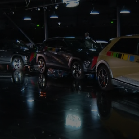
21
”sc
”Înc
21
lăs
uimi
21
fun