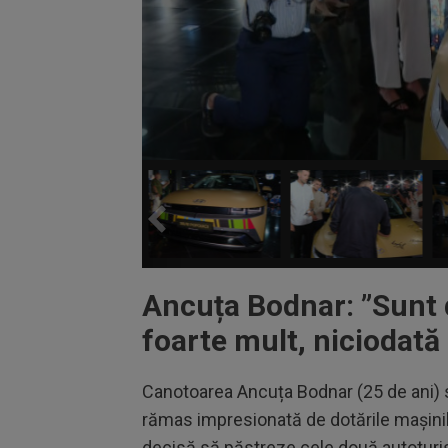
Ancuța Bodnar: ”
Sunt 
foarte mult, niciodată 
Canotoarea Ancuța Bodnar (25 de ani) s-
rămas impresionată de dotările mașinilo
decisă să păstreze cele două autoturis