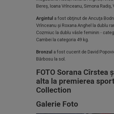
Bereş, Ioana Vrînceanu, Simona Radiş, V
Argintul
a fost obţinut de Ancuţa Bodna
Vrînceanu şi Roxana Anghel la dublu ra
Cozmiuc la dublu vâsle feminin - categ
Cambei la categoria 49 kg.
Bronzul
a fost cucerit de David Popovic
Bărbosu la sol.
FOTO Sorana Cîrstea ș
alta la premierea sport
Collection
Galerie Foto