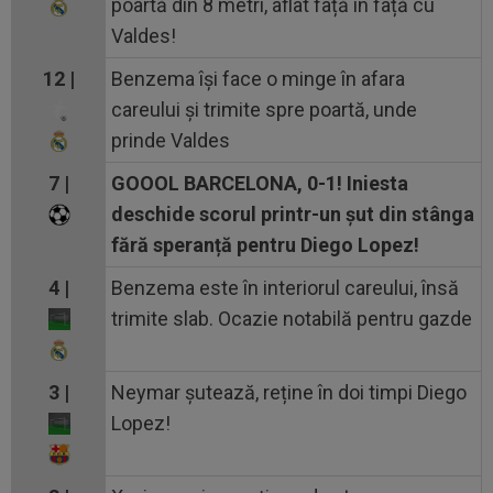
poartă din 8 metri, aflat față în față cu
Valdes!
12 |
Benzema își face o minge în afara
careului și trimite spre poartă, unde
prinde Valdes
7 |
GOOOL BARCELONA, 0-1! Iniesta
deschide scorul printr-un șut din stânga
fără speranță pentru Diego Lopez!
4 |
Benzema este în interiorul careului, însă
trimite slab. Ocazie notabilă pentru gazde
3 |
Neymar șutează, reține în doi timpi Diego
Lopez!