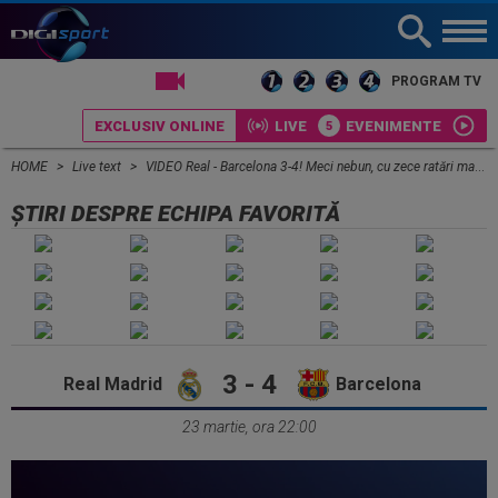
LIVE TV
PROGRAM TV
EXCLUSIV ONLINE
LIVE
EVENIMENTE
HOME
Live text
VIDEO Real - Barcelona 3-4! Meci nebun, cu zece ratări mari și trei penalty-uri
ȘTIRI DESPRE ECHIPA FAVORITĂ
3 - 4
Real Madrid
Barcelona
23 martie, ora 22:00