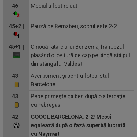
46 |
Meciul a fost reluat
45+2 |
Pauză pe Bernabeu, scorul este 2-2
45+1 |
O nouă ratare a lui Benzema, francezul
plasând o lovitură de cap pe lângă stâlpul
din stânga lui Valdes!
43 |
Avertisment și pentru fotbalistul
Barcelonei
43 |
Pepe primește galben după o altercație
cu Fabregas
42 |
GOOOL BARCELONA, 2-2! Messi
egalează după o fază superbă lucrată
cu Neymar!