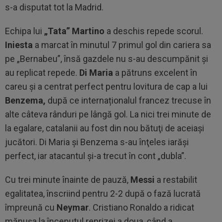
s-a disputat tot la Madrid.
Echipa lui
„Tata” Martino
a deschis repede scorul.
Iniesta
a marcat în minutul 7 primul gol din cariera sa
pe „Bernabeu”, însă gazdele nu s-au descumpănit și
au replicat repede.
Di Maria
a pătruns excelent în
careu şi a centrat perfect pentru lovitura de cap a lui
Benzema,
după ce internaționalul francez trecuse în
alte câteva rânduri pe lângă gol. La nici trei minute de
la egalare, catalanii au fost din nou bătuţi de aceiaşi
jucători. Di Maria şi Benzema s-au înţeles iarăși
perfect, iar atacantul şi-a trecut în cont „dubla”.
Cu trei minute înainte de pauză,
Messi
a restabilit
egalitatea, înscriind pentru 2-2 după o fază lucrată
împreună cu
Neymar
. Cristiano Ronaldo a ridicat
mănușa la începutul reprizei a doua, când a