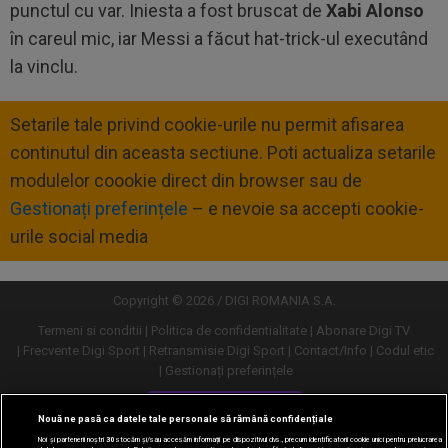
punctul cu var. Iniesta a fost bruscat de
Xabi Alonso
în careul mic, iar Messi a făcut hat-trick-ul executând
la vinclu.
Setarile tale privind cookie-urile nu permit afisarea
continutul din aceasta sectiune. Poti actualiza setarile
modulelor coookie direct din browser sau de
Gestionați preferințele
– e nevoie sa accepti cookie-
urile social media
Copyright © 2026 / DIGI ROMANIA S.A.
Termeni si conditii
Politica de confidentialitate
Abonare Digi TV
Frecvente Digi Sport
Retransmisie Digi Sport
Contact/Info
Codul etic
Gestionați preferințele
Versiune desktop
Nouă ne pasă ca datele tale personale să rămână confidențiale
Noi și partenerii noștri
30
stocăm și/sau accesăm informații pe dispozitivul dvs., precum identificatorii cookie unici pentru prelucrarea