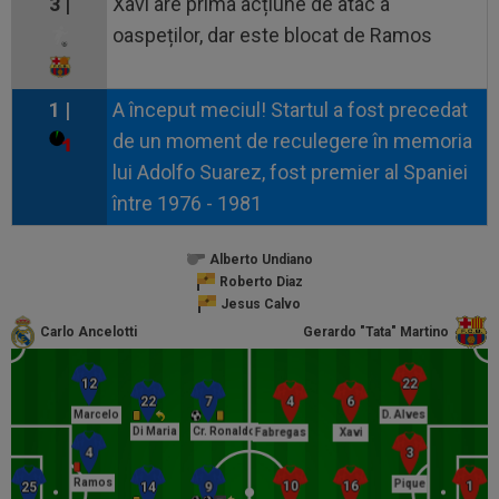
3 |
Xavi are prima acțiune de atac a
oaspeților, dar este blocat de Ramos
1 |
A început meciul! Startul a fost precedat
de un moment de reculegere în memoria
lui Adolfo Suarez, fost premier al Spaniei
între 1976 - 1981
Alberto Undiano
Roberto Diaz
Jesus Calvo
Carlo Ancelotti
Gerardo "Tata" Martino
Marcelo
D. Alves
Di Maria
Cr. Ronaldo
Fabregas
Xavi
Ramos
Pique