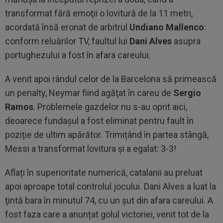
transformat fără emoţii o lovitură de la 11 metri,
acordată însă eronat de arbitrul
Undiano Mallenco
:
conform reluărilor TV, faultul lui
Dani Alves
asupra
portughezului a fost în afara careului.
A venit apoi rândul celor de la Barcelona să primească
un penalty, Neymar fiind agăţat în careu de
Sergio
Ramos
. Problemele gazdelor nu s-au oprit aici,
deoarece fundașul a fost eliminat pentru fault în
poziție de ultim apărător. Trimițând în partea stângă,
Messi a transformat lovitura şi a egalat: 3-3!
Aflați în superioritate numerică, catalanii au preluat
apoi aproape total controlul jocului. Dani Alves a luat la
ţintă bara în minutul 74, cu un șut din afara careului. A
fost faza care a anunțat golul victoriei, venit tot de la