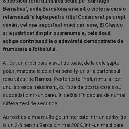
Spectacol total duminică seară pe "Santiago
Bernabeu", unde Barcelona a reușit o victorie care o
relansează în lupta pentru titlu! Considerat pe drept
cuvânt cel mai important meci din lume, El Clasico
și-a justificat din plin supranumele, cele două
echipe contribuind la o adevărată demonstrație de
frumusețe a fotbalului.
A fost un meci care a avut de toate, de la cele șapte
goluri marcate la cele trei penalty-uri și la cartonașul
roșu văzut de
Ramos
. Peste toate, însă, ritmul a fost
unul aproape halucinant, cu faze de poartă care s-au
succedat dintr-un careu în celălalt în decurs de numai
câteva zeci de secunde.
Au fost cele mai multe goluri marcate într-un derby, de
la un 2-6 pentru Barca din mai 2009, într-un meci care