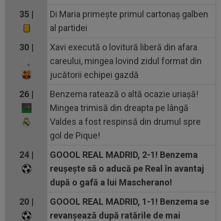
35 |
Di Maria primește primul cartonaș galben
al partidei
30 |
Xavi execută o lovitură liberă din afara
careului, mingea lovind zidul format din
jucătorii echipei gazdă
26 |
Benzema ratează o altă ocazie uriașă!
Mingea trimisă din dreapta pe lângă
Valdes a fost respinsă din drumul spre
gol de Pique!
24 |
GOOOL REAL MADRID, 2-1! Benzema
reușește să o aducă pe Real în avantaj
după o gafă a lui Mascherano!
20 |
GOOOL REAL MADRID, 1-1! Benzema se
revanșează după ratările de mai