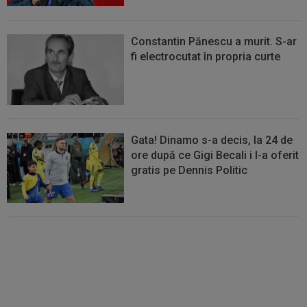
Constantin Pănescu a murit. S-ar
fi electrocutat în propria curte
Gata! Dinamo s-a decis, la 24 de
ore după ce Gigi Becali i l-a oferit
gratis pe Dennis Politic
Lovitură de teatru: Denis Drăguș!
În pole-position pentru transferul
său