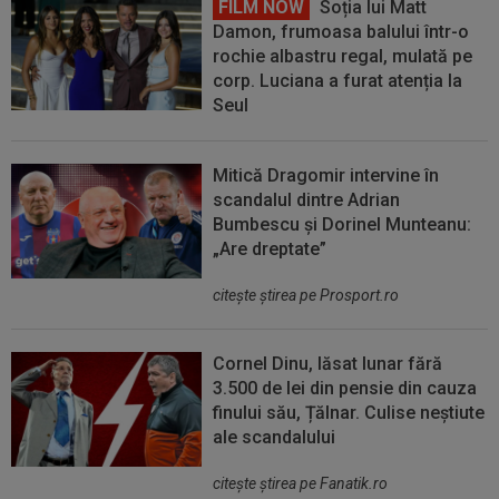
FILM NOW
Soția lui Matt
Damon, frumoasa balului într-o
rochie albastru regal, mulată pe
corp. Luciana a furat atenția la
Seul
Mitică Dragomir intervine în
scandalul dintre Adrian
Bumbescu și Dorinel Munteanu:
„Are dreptate”
citeşte ştirea pe Prosport.ro
Cornel Dinu, lăsat lunar fără
3.500 de lei din pensie din cauza
finului său, Țălnar. Culise neștiute
ale scandalului
citeşte ştirea pe Fanatik.ro