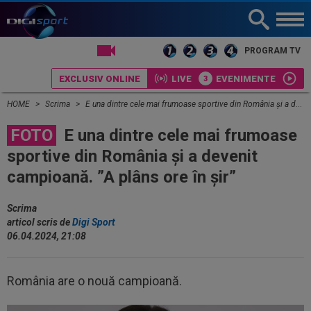
LIVE TV
PROGRAM TV
EXCLUSIV ONLINE
LIVE
EVENIMENTE
HOME
Scrima
E una dintre cele mai frumoase sportive din România și a devenit campioană. ”A plâns ore în șir”
FOTO
E una dintre cele mai frumoase
sportive din România și a devenit
campioană. ”A plâns ore în șir”
Scrima
articol scris de
Digi Sport
06.04.2024, 21:08
România are o nouă campioană.