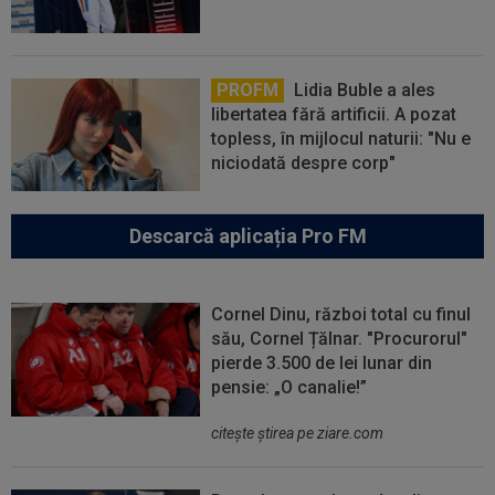
PROFM
Lidia Buble a ales
libertatea fără artificii. A pozat
topless, în mijlocul naturii: "Nu e
niciodată despre corp"
Descarcă aplicația Pro FM
Cornel Dinu, război total cu finul
său, Cornel Țălnar. "Procurorul"
pierde 3.500 de lei lunar din
pensie: „O canalie!”
citeşte ştirea pe ziare.com