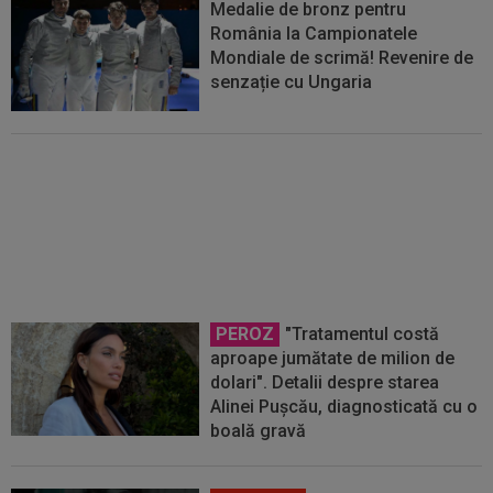
Medalie de bronz pentru
România la Campionatele
Mondiale de scrimă! Revenire de
senzație cu Ungaria
Vladimir Putin a primit vestea cea
mare din Hong Kong și a emis o
telegramă: ”Dragă Pavel”
PEROZ
"Tratamentul costă
aproape jumătate de milion de
dolari". Detalii despre starea
Alinei Pușcău, diagnosticată cu o
boală gravă