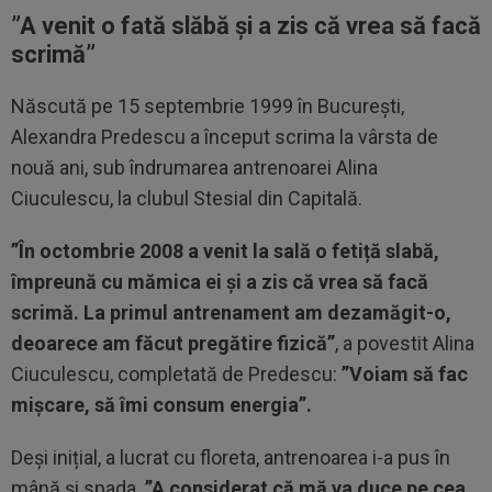
”A venit o fată slăbă și a zis că vrea să facă
scrimă”
Născută pe 15 septembrie 1999 în București,
Alexandra Predescu a început scrima la vârsta de
nouă ani, sub îndrumarea antrenoarei Alina
Ciuculescu, la clubul Stesial din Capitală.
”În octombrie 2008 a venit la sală o fetiță slabă,
împreună cu mămica ei și a zis că vrea să facă
scrimă. La primul antrenament am dezamăgit-o,
deoarece am făcut pregătire fizică”
, a povestit Alina
Ciuculescu, completată de Predescu:
”Voiam să fac
mișcare, să îmi consum energia”.
Deși inițial, a lucrat cu floreta, antrenoarea i-a pus în
mână și spada.
”A considerat că mă va duce pe cea