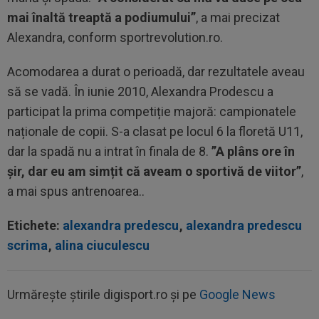
mai înaltă treaptă a podiumului”
, a mai precizat
Alexandra, conform sportrevolution.ro.
Acomodarea a durat o perioadă, dar rezultatele aveau
să se vadă. În iunie 2010, Alexandra Prodescu a
participat la prima competiție majoră: campionatele
naționale de copii. S-a clasat pe locul 6 la floretă U11,
dar la spadă nu a intrat în finala de 8.
”A plâns ore în
șir, dar eu am simțit că aveam o sportivă de viitor”
,
a mai spus antrenoarea..
Etichete:
alexandra predescu
,
alexandra predescu
scrima
,
alina ciuculescu
Urmărește știrile digisport.ro și pe
Google News