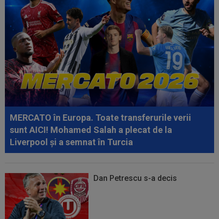
09:53
A venit anunțul cel mare: Vinicius Junior a spus
"DA" și semnează!
09:45
Mirel Rădoi și-a spus nemulțumirea de la
Gaziantep
09:38
Gigi Becali a lansat oferta: ”1,5 milioane de
euro”
09:36
Atenție, Craiova! Finlandezii și-au făcut temele
și au descifrat cum vor aborda...
MERCATO în Europa. Toate transferurile verii
sunt AICI! Mohamed Salah a plecat de la
Liverpool și a semnat în Turcia
Dan Petrescu s-a decis