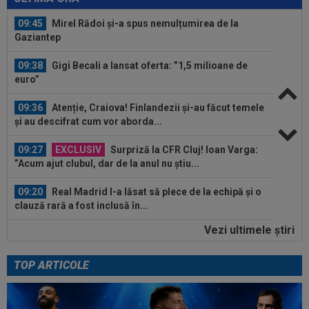
09:45
Mirel Rădoi și-a spus nemulțumirea de la
Gaziantep
09:38
Gigi Becali a lansat oferta: ”1,5 milioane de
euro”
09:36
Atenție, Craiova! Finlandezii și-au făcut temele
și au descifrat cum vor aborda...
09:27
EXCLUSIV
Surpriză la CFR Cluj! Ioan Varga:
”Acum ajut clubul, dar de la anul nu știu...
09:20
Real Madrid l-a lăsat să plece de la echipă și o
clauză rară a fost inclusă în...
Vezi ultimele ştiri
09:16
40.000.000€ pentru transfer! Inter și Cristi
Chivu s-au pus de acord
TOP ARTICOLE
10:08
Suma uriașă care i se reține lui Cornel Dinu din
pensie, după ce a pierdut...