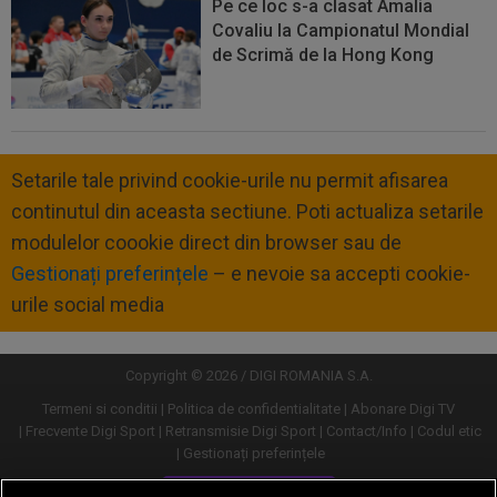
Pe ce loc s-a clasat Amalia
Covaliu la Campionatul Mondial
de Scrimă de la Hong Kong
Setarile tale privind cookie-urile nu permit afisarea
continutul din aceasta sectiune. Poti actualiza setarile
modulelor coookie direct din browser sau de
Gestionați preferințele
– e nevoie sa accepti cookie-
urile social media
Copyright © 2026 / DIGI ROMANIA S.A.
Termeni si conditii
Politica de confidentialitate
Abonare Digi TV
Frecvente Digi Sport
Retransmisie Digi Sport
Contact/Info
Codul etic
Gestionați preferințele