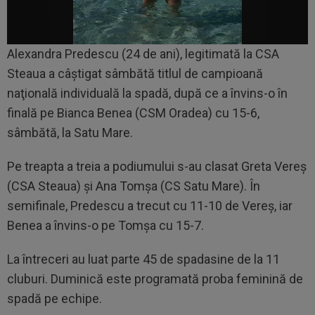
Alexandra Predescu (24 de ani), legitimată la CSA
Steaua a câștigat sâmbătă titlul de campioană
naţională individuală la spadă, după ce a învins-o în
finală pe Bianca Benea (CSM Oradea) cu 15-6,
sâmbătă, la Satu Mare.
Pe treapta a treia a podiumului s-au clasat Greta Vereş
(CSA Steaua) şi Ana Tomşa (CS Satu Mare). În
semifinale, Predescu a trecut cu 11-10 de Vereş, iar
Benea a învins-o pe Tomşa cu 15-7.
La întreceri au luat parte 45 de spadasine de la 11
cluburi. Duminică este programată proba feminină de
spadă pe echipe.