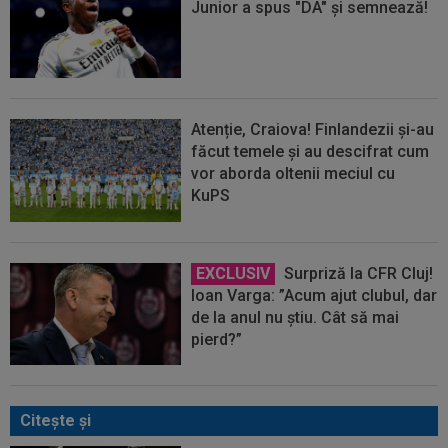
Junior a spus "DA" și semnează!
Atenție, Craiova! Finlandezii și-au
făcut temele și au descifrat cum
vor aborda oltenii meciul cu
KuPS
EXCLUSIV
Surpriză la CFR Cluj!
Ioan Varga: ”Acum ajut clubul, dar
de la anul nu știu. Cât să mai
pierd?”
Citeşte şi