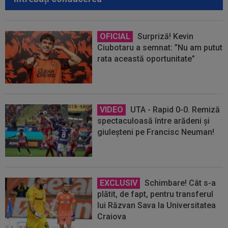
OFICIAL
Surpriză! Kevin
Ciubotaru a semnat: ”Nu am putut
rata această oportunitate”
VIDEO
UTA - Rapid 0-0. Remiză
spectaculoasă între arădeni și
giuleșteni pe Francisc Neuman!
EXCLUSIV
Schimbare! Cât s-a
plătit, de fapt, pentru transferul
lui Răzvan Sava la Universitatea
Craiova