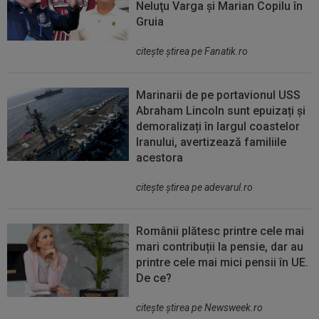
Neluţu Varga şi Marian Copilu în
Gruia
citeşte ştirea pe Fanatik.ro
Marinarii de pe portavionul USS
Abraham Lincoln sunt epuizați și
demoralizați în largul coastelor
Iranului, avertizează familiile
acestora
citeşte ştirea pe adevarul.ro
Românii plătesc printre cele mai
mari contribuții la pensie, dar au
printre cele mai mici pensii în UE.
De ce?
citeşte ştirea pe Newsweek.ro