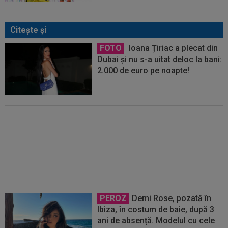
Citeşte şi
FOTO
Ioana Țiriac a plecat din
Dubai și nu s-a uitat deloc la bani:
2.000 de euro pe noapte!
FOTO
Mihaela Rădulescu a
fost ”ștearsă complet” și nu s-a
mai putut abține: ”Trebuie să le
fie frică de mine”
PEROZ
Demi Rose, pozată în
Ibiza, în costum de baie, după 3
ani de absență. Modelul cu cele