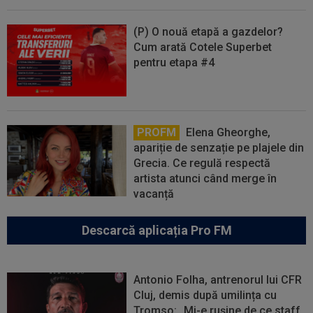
(P) O nouă etapă a gazdelor?
Cum arată Cotele Superbet
pentru etapa #4
PROFM
Elena Gheorghe,
apariție de senzație pe plajele din
Grecia. Ce regulă respectă
artista atunci când merge în
vacanță
Descarcă aplicația Pro FM
Antonio Folha, antrenorul lui CFR
Cluj, demis după umilința cu
Tromso: „Mi-e rușine de ce staff