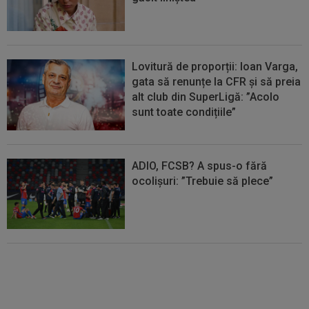
Lovitură de proporții: Ioan Varga,
gata să renunțe la CFR și să preia
alt club din SuperLigă: ”Acolo
sunt toate condițiile”
ADIO, FCSB? A spus-o fără
ocolișuri: ”Trebuie să plece”
Tragic: cel mai bun din istorie a
murit subit, la 43 de ani.
Solicitarea neobișnuită a familiei