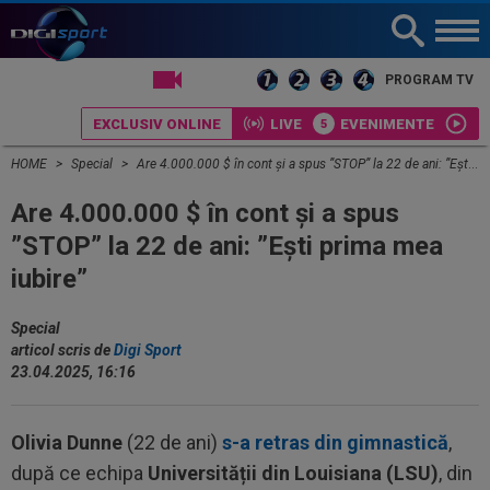
LIVE TV
PROGRAM TV
EXCLUSIV ONLINE
LIVE
EVENIMENTE
HOME
Special
Are 4.000.000 $ în cont și a spus ”STOP” la 22 de ani: ”Ești prima mea iubire”
Are 4.000.000 $ în cont și a spus
”STOP” la 22 de ani: ”Ești prima mea
iubire”
Special
articol scris de
Digi Sport
23.04.2025, 16:16
Olivia Dunne
(22 de ani)
s-a retras din gimnastică
,
după ce echipa
Universității din Louisiana (LSU)
, din