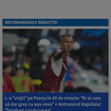
RECOMANDĂRILE REDACȚIEI
L-a ”vrăjit” pe Pancu în 45 de minute: ”N-ai cum
să dai greș cu așa ceva” + Antrenorul Rapidului:
”Întrebați conducerea”