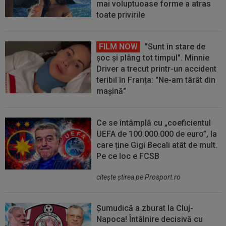
mai voluptuoase forme a atras
toate privirile
FILM NOW
"Sunt în stare de
șoc și plâng tot timpul". Minnie
Driver a trecut printr-un accident
teribil în Franța: "Ne-am târât din
mașină"
Ce se întâmplă cu „coeficientul
UEFA de 100.000.000 de euro”, la
care ține Gigi Becali atât de mult.
Pe ce loc e FCSB
citeşte ştirea pe Prosport.ro
Șumudică a zburat la Cluj-
Napoca! Întâlnire decisivă cu