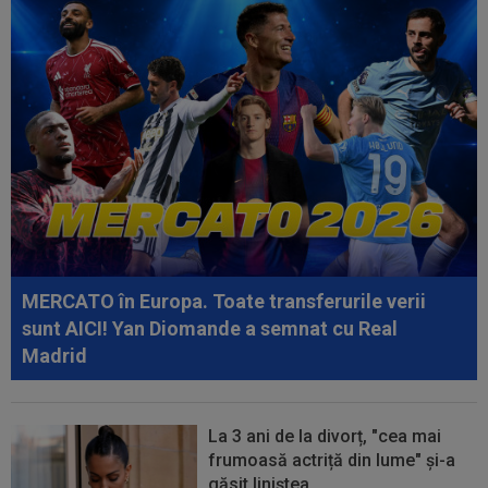
cu ”gura căscată”: ”Am uimit...
23:29
Reacția lui Stojilkovic, după ce a luat galben
pentru simulare în minutul 90+3...
23:18
L-a ”vrăjit” pe Pancu în 45 de minute: ”N-ai cum
să dai greș cu așa ceva” +...
22:55
VIDEO
UTA - Rapid 0-0. Remiză
spectaculoasă între arădeni și giuleșteni pe Francisc...
22:40
EXCLUSIV
Schimbare! Cât s-a plătit, de fapt,
pentru transferul lui Răzvan Sava la...
MERCATO în Europa. Toate transferurile verii
22:19
OFICIAL
Surpriză! Kevin Ciubotaru a semnat:
sunt AICI! Yan Diomande a semnat cu Real
”Nu am putut rata această oportunitate”
Madrid
La 3 ani de la divorț, "cea mai
frumoasă actriță din lume" și-a
găsit liniștea