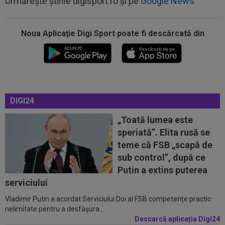
Urmărește știrile digisport.ro și pe
Google News
Noua Aplicaţie Digi Sport poate fi descărcată din
22:40
EXCLUSIV
Schimbare! Cât s-a plătit, de fapt,
pentru transferul lui Răzvan Sava la...
DIGI24
22:19
OFICIAL
Surpriză! Kevin Ciubotaru a semnat:
”Nu am putut rata această oportunitate”
„Toată lumea este
speriată”. Elita rusă se
22:08
VIDEO
Ce coșmar: Alexi Pitu, scos pe targă
teme că FSB „scapă de
în UTA - Rapid, la 42 de zile de când a...
sub control”, după ce
21:49
Ce gest! Luciano Spalletti și-a ”scos pălăria” în
Putin a extins puterea
fața lui Cristi Chivu: ”Încă...
serviciului
Vladimir Putin a acordat Serviciului Doi al FSB competențe practic
21:47
Din Tulcea, 5.000 de oamenii au lăsat Europa
nelimitate pentru a desfășura...
cu ”gura căscată”: ”Am uimit...
Descarcă aplicația Digi24