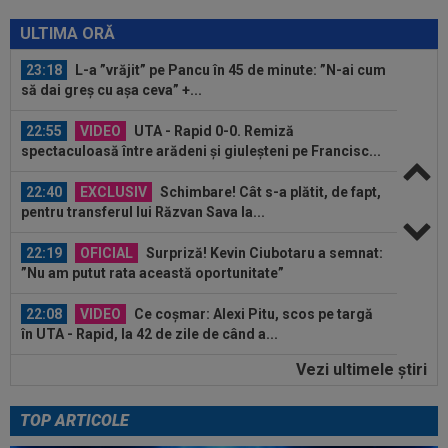
23:29
Reacția lui Stojilkovic, după ce a luat galben
pentru simulare în minutul 90+3...
ULTIMA ORĂ
23:18
L-a ”vrăjit” pe Pancu în 45 de minute: ”N-ai cum
să dai greș cu așa ceva” +...
22:55
VIDEO
UTA - Rapid 0-0. Remiză
spectaculoasă între arădeni și giuleșteni pe Francisc...
22:40
EXCLUSIV
Schimbare! Cât s-a plătit, de fapt,
pentru transferul lui Răzvan Sava la...
22:19
OFICIAL
Surpriză! Kevin Ciubotaru a semnat:
”Nu am putut rata această oportunitate”
22:08
VIDEO
Ce coșmar: Alexi Pitu, scos pe targă
în UTA - Rapid, la 42 de zile de când a...
Vezi ultimele ştiri
21:49
Ce gest! Luciano Spalletti și-a ”scos pălăria” în
fața lui Cristi Chivu: ”Încă...
TOP ARTICOLE
21:47
Din Tulcea, 5.000 de oamenii au lăsat Europa