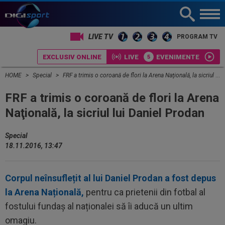
LIVE TV
PROGRAM TV
EXCLUSIV ONLINE
LIVE
EVENIMENTE
HOME
Special
FRF a trimis o coroană de flori la Arena Naţională, la sicriul lui Daniel Prodan
FRF a trimis o coroană de flori la Arena
Naţională, la sicriul lui Daniel Prodan
Special
18.11.2016, 13:47
Corpul neînsuflețit al lui Daniel Prodan a fost depus
la Arena Națională,
pentru ca prietenii din fotbal al
fostului fundaș al naționalei să îi aducă un ultim
omagiu.