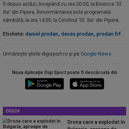
fi depus astăzi, începând cu ora 20:00, la Biserica 'Sf.
Ilie' din Pipera. Înmormântarea este programată
sâmbătă, la ora 14:00, la Cimitirul 'Sf. Ilie' din Pipera.
Etichete:
daniel prodan
,
deces prodan
,
prodan frf
Urmărește știrile digisport.ro și pe
Google News
Noua Aplicaţie Digi Sport poate fi descărcată din
00:20
VIDEO
Alex Musi a dat declarația serii, după
ce Dinamo a învins-o pe FC Voluntari cu...
00:20
VIDEO
Estrela - Sporting 2-2. Meci
spectaculos! Ianis Stoica a fost titular. Cele mai...
00:02
EXCLUSIV
Florin Prunea s-a convins, după
DIGI24
Dinamo - FC Voluntari: ”Fotbalist! Extraordinar”
Drona care a explodat în
00:00
Ion Gheorghe a rupt tăcerea, după ce a