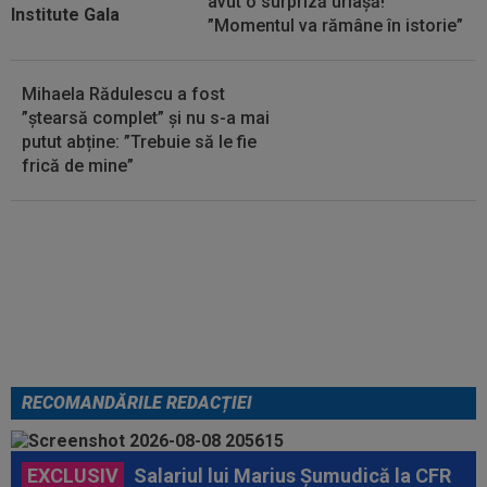
avut o surpriză uriașă!
”Momentul va rămâne în istorie”
Mihaela Rădulescu a fost
”ștearsă complet” și nu s-a mai
putut abține: ”Trebuie să le fie
frică de mine”
Cel mai bine plătit jucător din
SuperLigă a devenit liber! Gigi
Becali spunea: ”Pregătesc o
bombă! Bani mulți”
RECOMANDĂRILE REDACȚIEI
EXCLUSIV
Salariul lui Marius Șumudică la CFR