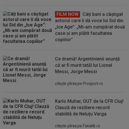
FILM NOW
Câți bani a câștigat
actorul care îi dă voce lui Sid din
„Ice Age”: „Mi-am cumpărat două
case și am plătit facultatea
copiilor”
Ce dramă! Argentinienii anunță
că ar fi murit tatăl lui Lionel
Messi, Jorge Messi
citeşte ştirea pe Prosport.ro
Karlo Muhar, OUT de la CFR Cluj!
Clauză de reziliere record
stabilită de Neluțu Varga
citeşte ştirea pe Fanatik.ro