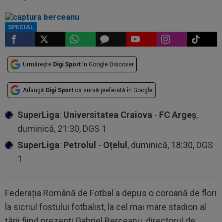
SPECIAL
Urmărește
Digi Sport
în Google Discover
Adaugă
Digi Sport
ca sursă preferată în Google
SuperLiga
:
Universitatea Craiova
-
FC Argeș
,
duminică, 21:30, DGS 1
SuperLiga
:
Petrolul
-
Oțelul
, duminică, 18:30, DGS
1
Federația Română de Fotbal a depus o coroană de flori
la sicriul fostului fotbalist, la cel mai mare stadion al
țării fiind prezenți Gabriel Berceanu, directorul de