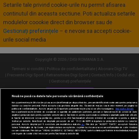
Setarile tale privind cookie-urile nu permit afisarea
continutul din aceasta sectiune. Poti actualiza setarile
modulelor coookie direct din browser sau de
Gestionați preferințele
– e nevoie sa accepti cookie-
urile social media
Copyright © 2026 / DIGI ROMANIA S.A.
Termeni si conditii
Politica de confidentialitate
Abonare Digi TV
Frecvente Digi Sport
Retransmisie Digi Sport
Contact/Info
Codul etic
Gestionați preferințele
Versiune desktop
Nouă ne pasă ca datele tale personale să rămână confidențiale
Noi și partenerii noștri
30
stocăm și/sau accesăm informații pe dispozitivul dvs., precum identificatorii cookie unici pentru prelucrarea
datelor cu caracter personal. Puteți accepta sau gestiona alegerile dvs. făcând clic mai jos sau în orice moment, pe pagina cu
politica de confidențialitate. Aceste alegeri vor fi raportate partenerilor noștri și nu vă vor afecta navigarea.
Mai multe detalii
Noi si partenerii nostri (retelele de socializare si agentiile de publicitate partenere, precum si furnizorii nostri de servicii de date
analitice) prelucram date pentru a permite website-ului sa functioneze, pentru a personaliza continutul si anunturile publicitare afisate
in functie de interesele si/sau profilul dvs., pentru a va oferi functionalitati aferente retelelor de socializare si pentru a analiza
traficul pe website. Beneficiati de drepturile prevazute de art. 15-22 din GDPR in legatura cu prelucrarea datelor cu caracter
personal. Aceste drepturi pot fi exercitate prin modalitatea indicata
aici
. Prin click pe “ACCEPT TOATE”, acceptati folosirea
tuturor Tehnologiilor de tip Cookie, care implica inclusiv acceptul dvs. cu privire la stocarea/accesarea informatiilor de catre Vendor-ii
cu care colaboram. Prin click pe “VREAU SA MODIFIC SETARILE INDIVIDUAL” puteti schimba preferintele in mod individual, mai putin
cele legate de cookie strict necesare pentru functionarea website-ului.