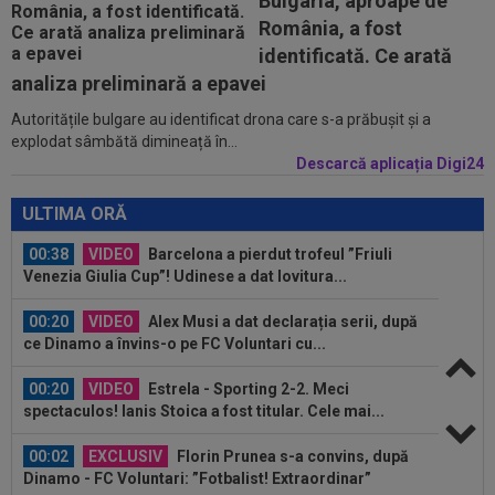
Bulgaria, aproape de
provocat penalty-ul din care Dinamo a...
România, a fost
23:58
EXCLUSIV
Salariul lui Marius Șumudică la
identificată. Ce arată
CFR Cluj. Peste Pancu la Rapid și de două ori...
analiza preliminară a epavei
Autoritățile bulgare au identificat drona care s-a prăbușit și a
00:39
Reacția total neașteptată a lui Nuno Campos,
explodat sâmbătă dimineață în...
întrebat de Adrian Mazilu după...
Descarcă aplicația Digi24
00:39
Florin Pîrvu a surprins pe toată lumea, după
umilința cu Dinamo
ULTIMA ORĂ
00:38
VIDEO
Barcelona a pierdut trofeul ”Friuli
Venezia Giulia Cup”! Udinese a dat lovitura...
00:20
VIDEO
Alex Musi a dat declarația serii, după
ce Dinamo a învins-o pe FC Voluntari cu...
00:20
VIDEO
Estrela - Sporting 2-2. Meci
spectaculos! Ianis Stoica a fost titular. Cele mai...
00:02
EXCLUSIV
Florin Prunea s-a convins, după
Dinamo - FC Voluntari: ”Fotbalist! Extraordinar”