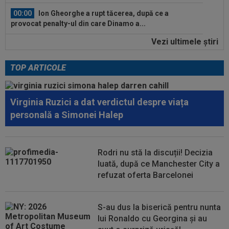
00:00
Ion Gheorghe a rupt tăcerea, după ce a
provocat penalty-ul din care Dinamo a...
Vezi ultimele ştiri
23:58
EXCLUSIV
Salariul lui Marius Șumudică la
CFR Cluj. Peste Pancu la Rapid și de două ori...
TOP ARTICOLE
00:39
Reacția total neașteptată a lui Nuno Campos,
întrebat de Adrian Mazilu după...
Virginia Ruzici a dat verdictul despre viața
00:39
Florin Pîrvu a surprins pe toată lumea, după
personală a Simonei Halep
umilința cu Dinamo
00:38
VIDEO
Barcelona a pierdut trofeul ”Friuli
Venezia Giulia Cup”! Udinese a dat lovitura...
Rodri nu stă la discuții! Decizia
luată, după ce Manchester City a
00:20
VIDEO
Alex Musi a dat declarația serii, după
refuzat oferta Barcelonei
ce Dinamo a învins-o pe FC Voluntari cu...
00:20
VIDEO
Estrela - Sporting 2-2. Meci
S-au dus la biserică pentru nunta
spectaculos! Ianis Stoica a fost titular. Cele mai...
lui Ronaldo cu Georgina și au