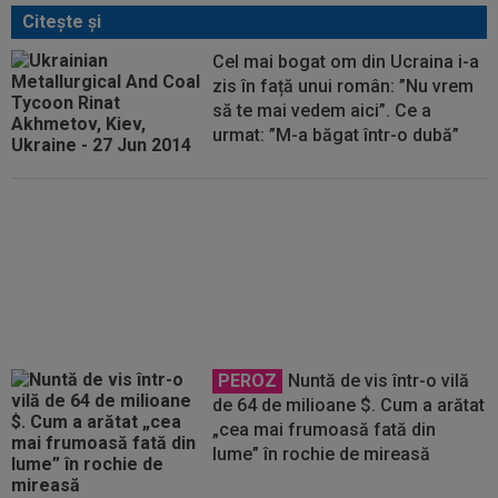
Citeşte şi
Cel mai bogat om din Ucraina i-a
zis în față unui român: ”Nu vrem
să te mai vedem aici”. Ce a
urmat: ”M-a băgat într-o dubă”
Reacții în lanț, după ce tatăl lui
Leo Messi a murit
PEROZ
Nuntă de vis într-o vilă
de 64 de milioane $. Cum a arătat
„cea mai frumoasă fată din
lume” în rochie de mireasă