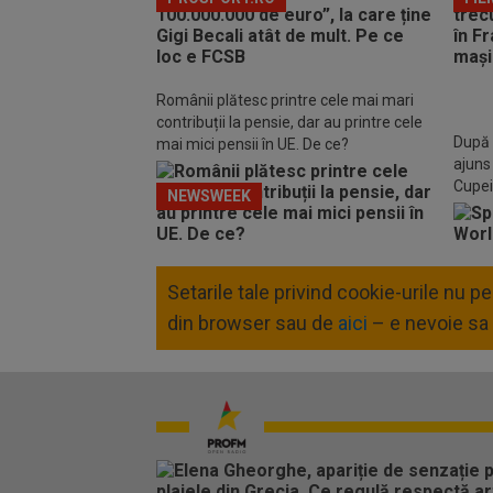
Românii plătesc printre cele mai mari
contribuții la pensie, dar au printre cele
După 
mai mici pensii în UE. De ce?
ajuns 
Cupei
NEWSWEEK
Setarile tale privind cookie-urile nu 
din browser sau de
aici
– e nevoie sa 