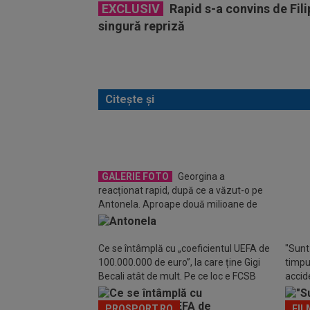
EXCLUSIV
Rapid s-a convins de Fili
singură repriză
Citește și
GALERIE FOTO
Georgina a
FOT
reacționat rapid, după ce a văzut-o pe
înain
Antonela. Aproape două milioane de
nu a 
aprecieri
Ce se întâmplă cu „coeficientul UEFA de
"Sunt 
100.000.000 de euro”, la care ține Gigi
timpul
Becali atât de mult. Pe ce loc e FCSB
accide
din m
PROSPORT.RO
FIL