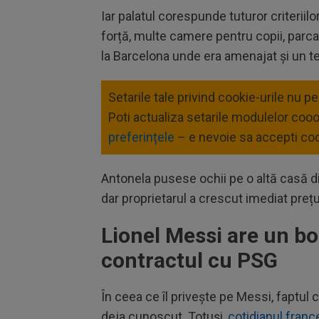
Iar palatul corespunde tuturor criteriilo
forță, multe camere pentru copii, parcar
la Barcelona unde era amenajat și un t
Setarile tale privind cookie-urile nu p
Poti actualiza setarile modulelor coo
preferințele
– e nevoie sa accepti coo
Antonela pusese ochii pe o altă casă din
dar proprietarul a crescut imediat prețu
Lionel Messi are un bon
contractul cu PSG
În ceea ce îl privește pe Messi, faptu
deja cunoscut. Totuși,
cotidianul franc