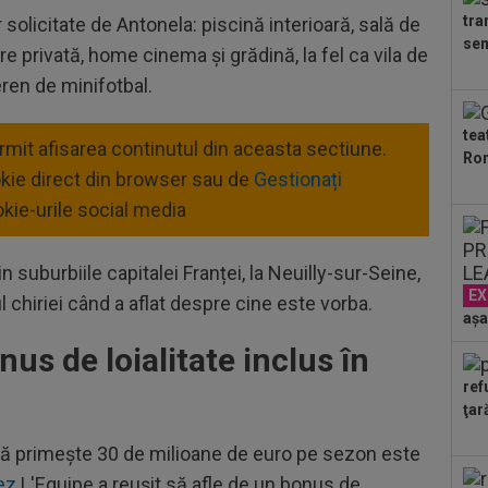
din
tra
r solicitate de Antonela: piscină interioară, sală de
00
sem
e privată, home cinema și grădină, la fel ca vila de
ser
neg
eren de minifotbal.
08
ace
tea
ermit afisarea continutul din aceasta sectiune.
Ron
08
okie direct din browser sau de
Gestionați
Fil
kie-urile social media
rep
08
tra
 suburbiile capitalei Franței, la Neuilly-sur-Seine,
mil
EX
07
l chiriei când a aflat despre cine este vorba.
pri
așa
us de loialitate inclus în
07
înt
ref
pri
ţar
l că primește 30 de milioane de euro pe sezon este
ez
L'Equipe a reușit să afle de un bonus de