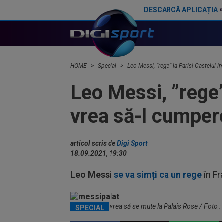
DESCARCĂ APLICAȚIA
Lionel Messi, cadouri speciale pentru colegii din naționala Argentinei, după parcursul de la Cupa Mondială 2026
HOME
Special
Leo Messi, ”rege” la Paris! Castelul 
Leo Messi, ”rege”
vrea să-l cumpere
articol scris de
Digi Sport
18.09.2021, 19:30
Leo Messi
se va simți ca un rege
în Fr
Leo Messi ar vrea să se mute la Palais Rose / Foto 
SPECIAL