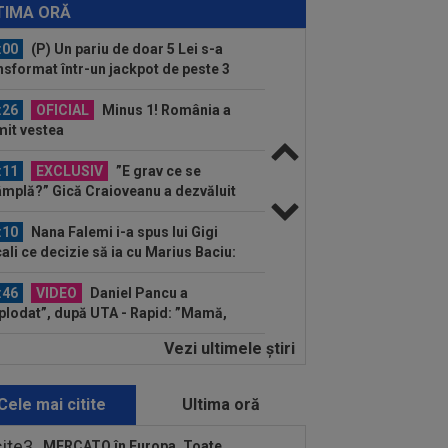
ip Stojilkovic, după doar o singură
TIMA ORĂ
riză
:00
(P) Un pariu de doar 5 Lei s-a
nsformat într-un jackpot de peste 3
ioane...
:26
OFICIAL
Minus 1! România a
mit vestea
:11
EXCLUSIV
”E grav ce se
âmplă?” Gică Craioveanu a dezvăluit
ncipalele probleme de...
:10
Nana Falemi i-a spus lui Gigi
ali ce decizie să ia cu Marius Baciu:
 are...
:46
VIDEO
Daniel Pancu a
plodat”, după UTA - Rapid: ”Mamă,
eu! Puțin respect nu...
Vezi ultimele ştiri
:41
EXCLUSIV
Atacant pentru
B! A făcut anunțul ÎN DIRECT: ”Îi dau
lui Gigi unul bun”
Cele mai citite
Ultima oră
:34
EXCLUSIV
2 la 1: au dat
dictul la cea mai controversată fază
MERCATO în Europa. Toate