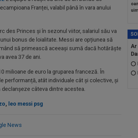
oam
icecampioana Franței, valabil până în vara anului
uimi
des Princes și în sezonul viitor, salariul său va
SO
 unui bonus de loialitate. Messi are opțiunea să
Ar
urmând să primească aceeași sumă dacă hotărăște
Da
va avea 37 de ani.
10 milioane de euro la gruparea franceză. În
 performanță, atât individuale cât și colective, și
să declanșeze câteva dintre acestea.
zo
,
leo messi psg
gle News