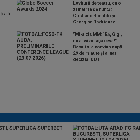
Lovitură de teatru, cu o
zi înainte de nuntă:
 a fi
Cristiano Ronaldo și
Georgina Rodriguez!
”Mi-a zis MM: `Bă, Gigi,
nu ai văzut așa ceva!”.
Becali s-a convins după
29 de minute și a luat
decizia: OUT
Folha, OUT de la CFR
Cluj după dezastrul cu
Tromso! ”Îi dau afară
pe toți!”. DOUĂ nume
”luptă” pentru postul de
antrenor