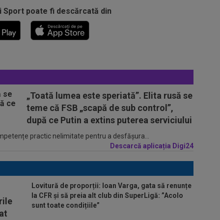
i Sport poate fi descărcată din
„Toată lumea este speriată”. Elita rusă se
teme că FSB „scapă de sub control”,
după ce Putin a extins puterea serviciului
ompetențe practic nelimitate pentru a desfășura...
Descarcă aplicația Digi24
Lovitură de proporții: Ioan Varga, gata să renunțe
la CFR și să preia alt club din SuperLigă: ”Acolo
ile
sunt toate condițiile”
at