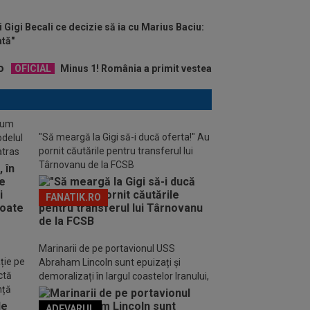
 Gigi Becali ce decizie să ia cu Marius Baciu:
ată"
OFICIAL
Minus 1! România a primit vestea
stum
"Să meargă la Gigi să-i ducă oferta!" Au
odelul
pornit căutările pentru transferul lui
atras
Târnovanu de la FCSB
FANATIK.RO
Marinarii de pe portavionul USS
ție pe
Abraham Lincoln sunt epuizați și
ctă
demoralizați în largul coastelor Iranului,
nță
avertizează familiile acestora
ADEVARUL