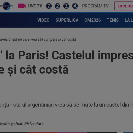
LIVE TV
PROGRAM TV
EXCLUS
Leo Messi a luat decizia, la o săptămână după ce a jucat în finala Cupei Mondiale 2026: OUT
VIDEO
SUPERLIGA
CM2026
TENIS
LA 
07
Bec
"Nu
00
impresionant pe care vrea să-l cumpere și cât costă
”ex
 la Paris! Castelul impre
aol
00
FCS
 și cât costă
eu 
00
ver
din
00
ser
anța - starul argentinian vrea să se mute la un castel din î
neg
08
ace
: twitter@Jean Mi De Paris
08