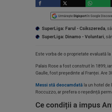
Urmărește
Digisport
în Google Discove
SuperLiga: Farul - Csikszereda
, s
SuperLiga: Dinamo - Voluntari
, sâ
Este vorba de o proprietate evaluată la
Palais Rose a fost construit în 1899, i
Gaulle, fost președinte al Franței. Are 
Messi stă deocamdată
la un hotel de 
Roccuzzo, ar prefera o reședință perman
Ce condiții a impus A