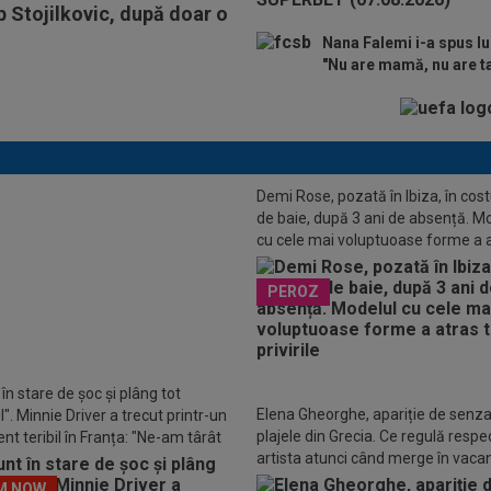
p Stojilkovic, după doar o
Nana Falemi i-a spus lui
"Nu are mamă, nu are t
Demi Rose, pozată în Ibiza, în co
de baie, după 3 ani de absență. M
cu cele mai voluptuoase forme a 
toate privirile
O
Georgina, făcută "grasă" chiar
PEROZ
te de nunta cu Ronaldo! Antonela
stat deloc pe gânduri
în stare de șoc și plâng tot
Elena Gheorghe, apariție de senza
". Minnie Driver a trecut printr-un
plajele din Grecia. Ce regulă respe
nt teribil în Franța: "Ne-am târât
artista atunci când merge în vaca
așină"
M NOW