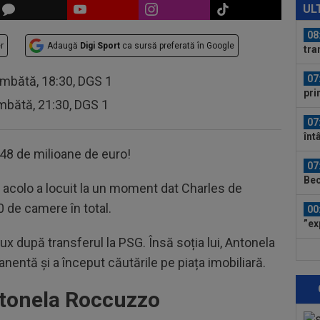
Fil
UL
rep
08
r
Adaugă
Digi Sport
ca sursă preferată în Google
tra
mil
07
âmbătă, 18:30, DGS 1
pri
mbătă, 21:30, DGS 1
07
înt
pri
 48 de milioane de euro!
07
Bec
ar acolo a locuit la un moment dat Charles de
"Nu
30 de camere în total.
00
”ex
aol
lux după transferul la PSG. Însă soția lui, Antonela
00
entă și a început căutările pe piața imobiliară.
FCS
eu 
ntonela Roccuzzo
00
ver