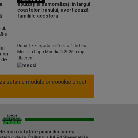
o FM
luj,
Mi-e
După 17 zile, arbitrul "certat" de Leo
Messi la Cupa Mondială 2026 a rupt
tăcerea
liza setarile modulelor coookie direct