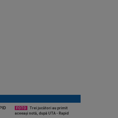
FOTO
Trei jucători au primit
aceeași notă, după UTA - Rapid