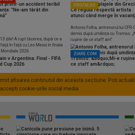
PROFM.RO
Descarcă aplicația Pr
Antonio Folha, antrenorul lui CFR C
demis după umilința cu Tromso: „
13 zile! A rupt tăcerea, după ce a
rușine de ce staff am”
față în față cu Leo Messi în finala
 Mondiale 2026
ZIARE.COM
permit afisarea continutul din aceasta sectiune. Poti actua
accepti cookie-urile social media