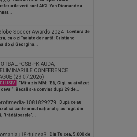
 UTA - Rapid...
nsferurile verii sunt AICI! Yan Diomande a
:27
EXCLUSIV
Radu Naum, reacția
nat...
ii după ce Marius Șumudică a început
ocierile cu CFR...
:04
FOTO
Trei jucători au primit
Lovitură de
eași notă, după UTA - Rapid
tru, cu o zi înainte de nuntă: Cristiano
aldo și Georgina...
:03
EXCLUSIV
Rapid s-a convins de
ip Stojilkovic, după doar o singură
riză
:00
(P) Un pariu de doar 5 Lei s-a
nsformat într-un jackpot de peste 3
ioane...
CLUSIV
”Mi-a zis MM: `Bă, Gigi, nu ai văzut
:26
OFICIAL
Minus 1! România a
mit vestea
 ceva!”. Becali s-a convins după 29 de...
:11
EXCLUSIV
”E grav ce se
După ce au
âmplă?” Gică Craioveanu a dezvăluit
uzat să cânte imnul naţional şi au fugit din
ncipalele probleme de...
ă, "trădătoarele"...
Din Tulcea, 5.000 de