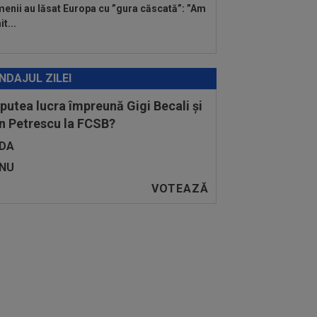
enii au lăsat Europa cu ”gura căscată”: ”Am
t...
NDAJUL ZILEI
 putea lucra împreună Gigi Becali și
n Petrescu la FCSB?
DA
NU