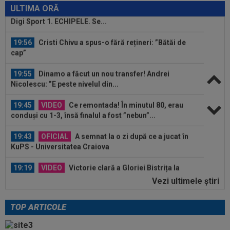
Digi Sport 1. ECHIPELE. Se...
ULTIMA ORĂ
19:56
Cristi Chivu a spus-o fără rețineri: ”Bătăi de
cap”
19:55
Dinamo a făcut un nou transfer! Andrei
Nicolescu: ”E peste nivelul din...
19:45
VIDEO
Ce remontada! În minutul 80, erau
conduși cu 1-3, însă finalul a fost ”nebun”...
19:43
OFICIAL
A semnat la o zi după ce a jucat în
KuPS - Universitatea Craiova
19:19
VIDEO
Victorie clară a Gloriei Bistrița la
Slobozia. Programul complet al etapei a...
Vezi ultimele ştiri
20:32
A spus că ”MM Stoica a vrut să-l păcălească” și
acum e în fața unui contract...
TOP ARTICOLE
20:02
VIDEO
Unirea Slobozia - Gloria Bistrița 0-3 |
Scorul final a fost stabilit de o...