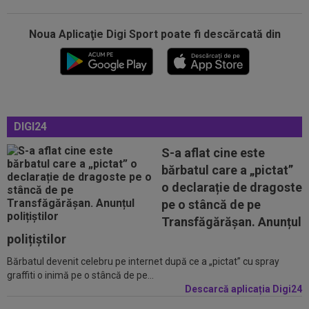
19:56
Cristi Chivu a spus-o fără rețineri: ”Bătăi de
cap”
Noua Aplicaţie Digi Sport poate fi descărcată din
19:55
Dinamo a făcut un nou transfer! Andrei
Nicolescu: ”E peste nivelul din...
19:45
VIDEO
Ce remontada! În minutul 80, erau
conduși cu 1-3, însă finalul a fost ”nebun”...
DIGI24
19:43
OFICIAL
A semnat la o zi după ce a jucat în
KuPS - Universitatea Craiova
S-a aflat cine este
bărbatul care a „pictat”
19:19
VIDEO
Victorie clară a Gloriei Bistrița la
o declarație de dragoste
Slobozia. Programul complet al etapei a...
pe o stâncă de pe
20:32
A spus că ”MM Stoica a vrut să-l păcălească” și
Transfăgărășan. Anunțul
acum e în fața unui contract...
polițiștilor
Bărbatul devenit celebru pe internet după ce a „pictat” cu spray
20:02
VIDEO
Unirea Slobozia - Gloria Bistrița 0-3 |
graffiti o inimă pe o stâncă de pe...
Scorul final a fost stabilit de o...
Descarcă aplicația Digi24
19:58
UTA - Rapid, LIVE VIDEO, ora 21:00, în direct la