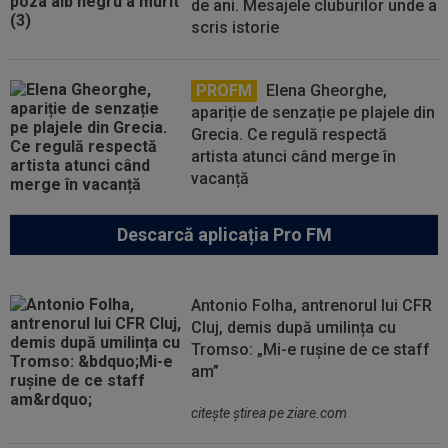
de ani. Mesajele cluburilor unde a
scris istorie
PROFM
Elena Gheorghe,
apariție de senzație pe plajele din
Grecia. Ce regulă respectă
artista atunci când merge în
vacanță
Descarcă aplicația Pro FM
Antonio Folha, antrenorul lui CFR
Cluj, demis după umilința cu
Tromso: „Mi-e rușine de ce staff
am”
citeşte ştirea pe ziare.com