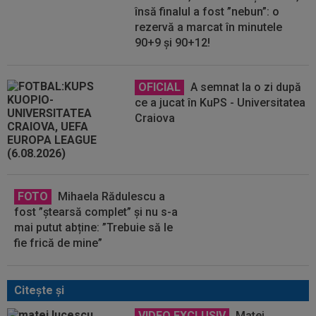
însă finalul a fost ”nebun”: o
rezervă a marcat în minutele
90+9 și 90+12!
OFICIAL
A semnat la o zi după
ce a jucat în KuPS - Universitatea
Craiova
FOTO
Mihaela Rădulescu a
fost ”ștearsă complet” și nu s-a
mai putut abține: ”Trebuie să le
fie frică de mine”
Citeşte şi
VIDEO EXCLUSIV
Matei