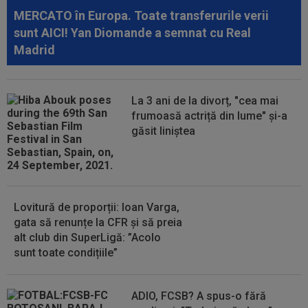
MERCATO în Europa. Toate transferurile verii
19:58
UTA - Rapid, LIVE VIDEO, ora 21:00, în direct la
sunt AICI! Yan Diomande a semnat cu Real
Digi Sport 1. ECHIPELE. Se...
Madrid
19:56
Cristi Chivu a spus-o fără rețineri: ”Bătăi de
cap”
La 3 ani de la divorț, "cea mai
19:55
Dinamo a făcut un nou transfer! Andrei
frumoasă actriță din lume" și-a
Nicolescu: ”E peste nivelul din...
găsit liniștea
Lovitură de proporții: Ioan Varga,
gata să renunțe la CFR și să preia
alt club din SuperLigă: ”Acolo
sunt toate condițiile”
ADIO, FCSB? A spus-o fără