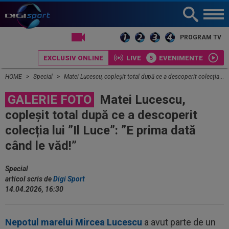
LIVE TV
PROGRAM TV
EXCLUSIV ONLINE
LIVE
EVENIMENTE
HOME
Special
Matei Lucescu, copleșit total după ce a descoperit colecția lui ”Il Luce”: ”E prima dată când le văd!”
GALERIE FOTO
Matei Lucescu,
copleșit total după ce a descoperit
colecția lui ”Il Luce”: ”E prima dată
când le văd!”
Special
articol scris de
Digi Sport
14.04.2026, 16:30
Nepotul marelui Mircea Lucescu
a avut parte de un