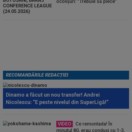
ocolișuri: ”Trebuie să plece”
Tragic: cel mai bun din istorie a
murit subit, la 43 de ani.
Solicitarea neobișnuită a familiei
RECOMANDĂRILE REDACȚIEI
Dinamo a făcut un nou transfer! Andrei
Nicolescu: ”E peste nivelul din SuperLigă!”
VIDEO
Ce remontada! În
minutul 80, erau conduși cu 1-3,