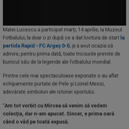
Matei Lucescu a participat marți, 14 aprilie, la Muzeul
Fotbalului, la doar o zi după ce a dat lovitura de start
la
partida Rapid - FC Argeș 0-0
, și a avut ocazia să
admire, pentru prima dată, toate tricourile primite de
bunicul său de la legende ale fotbalului mondial.
Printre cele mai spectaculoase exponate s-au aflat
echipamente purtate de Pele și Lionel Messi,
adevărate simboluri ale istoriei sportului.
”
Am tot vorbit cu Mircea să venim să vedem
colecția, dar n-am apucat. Sincer, e prima oară
când o văd pe toată expusă.