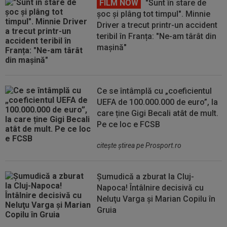
FILM NOW
"Sunt în stare de
șoc și plâng tot timpul". Minnie
Driver a trecut printr-un accident
teribil în Franța: "Ne-am târât din
mașină"
Ce se întâmplă cu „coeficientul
UEFA de 100.000.000 de euro”, la
care ține Gigi Becali atât de mult.
Pe ce loc e FCSB
citeşte ştirea pe Prosport.ro
Șumudică a zburat la Cluj-
Napoca! Întâlnire decisivă cu
Neluţu Varga şi Marian Copilu în
Gruia