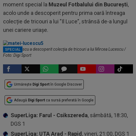
moment special la
Muzeul Fotbalului din București
,
acolo unde a descoperit pentru prima oară întreaga
colecție de tricouri a lui ”Il Luce”, strânsă de-a lungul
unei cariere uriașe.
Matei Lucescu a descoperit colecția de tricouri a lui Mircea Lucescu /
SPECIAL
Foto: Digi Sport
Urmărește
Digi Sport
în Google Discover
Adaugă
Digi Sport
ca sursă preferată în Google
SuperLiga: Farul - Csikszereda
, sâmbătă, 18:30,
DGS 1
SuperLiga: UTA Arad - Rapid
, vineri, 21:00, DGS 1