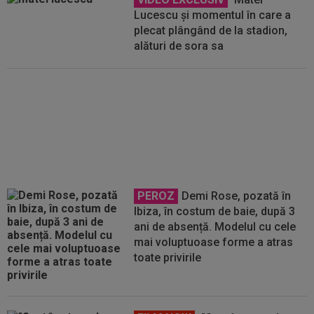
Lucescu și momentul în care a
plecat plângând de la stadion,
alături de sora sa
VIDEO
Matei Lucescu: ”Mircea
nu a fost niciodată diagnosticat
cu leucemie! Ăsta este adevărul”
PEROZ
Demi Rose, pozată în
Ibiza, în costum de baie, după 3
ani de absență. Modelul cu cele
mai voluptuoase forme a atras
toate privirile