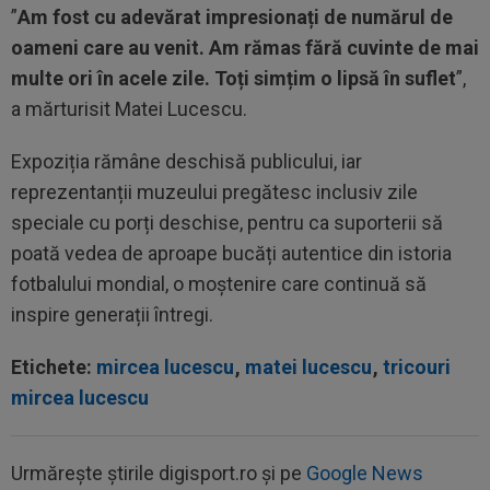
”
Am fost cu adevărat impresionați de numărul de
oameni care au venit. Am rămas fără cuvinte de mai
multe ori în acele zile. Toți simțim o lipsă în suflet
”,
a mărturisit Matei Lucescu.
Expoziția rămâne deschisă publicului, iar
reprezentanții muzeului pregătesc inclusiv zile
speciale cu porți deschise, pentru ca suporterii să
poată vedea de aproape bucăți autentice din istoria
fotbalului mondial, o moștenire care continuă să
inspire generații întregi.
Etichete:
mircea lucescu
,
matei lucescu
,
tricouri
mircea lucescu
Urmărește știrile digisport.ro și pe
Google News