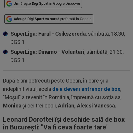
Urmărește
Digi Sport
în Google Discover
Adaugă
Digi Sport
ca sursă preferată în Google
SuperLiga: Farul - Csikszereda
, sâmbătă, 18:30,
DGS 1
SuperLiga: Dinamo - Voluntari
, sâmbătă, 21:30,
DGS 1
După 5 ani petrecuți peste Ocean, în care și-a
îndeplinit visul, acela
de a deveni antrenor de box
,
"Moșul" a revenit în România, împreună cu soția sa,
Monica
,și cei trei copii,
Adrian, Alex și Vanessa.
Leonard Doroftei își deschide sală de box
în București: "V
a fi ceva foarte tare
"