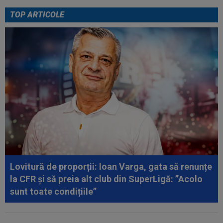
Europenelor: ”Va pierde aurul!”...
TOP ARTICOLE
00:46
VIDEO
Daniel Pancu a ”explodat”, după UTA -
Rapid: ”Mamă, aoleu! Puțin respect nu...
00:41
EXCLUSIV
Atacant pentru FCSB! A făcut
anunțul ÎN DIRECT: ”Îi dau eu lui Gigi unul bun”
00:34
EXCLUSIV
2 la 1: au dat verdictul la cea mai
controversată fază din UTA - Rapid...
00:27
EXCLUSIV
Radu Naum, reacția serii după ce
Marius Șumudică a început negocierile cu CFR...
00:14
OFICIAL
Dezastru: după Barcelona, a ratat
transferul la încă o echipă de UCL! Picat la...
Lovitură de proporții: Ioan Varga, gata să renunțe
la CFR și să preia alt club din SuperLigă: ”Acolo
sunt toate condițiile”