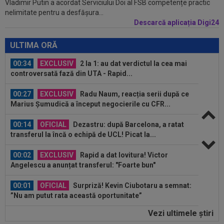
Vladimir Putin a acordat Serviciului Doi al FSB competențe practic
00:46
VIDEO
Daniel Pancu a ”explodat”, după UTA -
nelimitate pentru a desfășura...
Rapid: ”Mamă, aoleu! Puțin respect nu...
Descarcă aplicația Digi24
00:41
EXCLUSIV
Atacant pentru FCSB! A făcut
anunțul ÎN DIRECT: ”Îi dau eu lui Gigi unul bun”
ULTIMA ORĂ
00:34
EXCLUSIV
2 la 1: au dat verdictul la cea mai
controversată fază din UTA - Rapid...
00:27
EXCLUSIV
Radu Naum, reacția serii după ce
Marius Șumudică a început negocierile cu CFR...
00:14
OFICIAL
Dezastru: după Barcelona, a ratat
transferul la încă o echipă de UCL! Picat la...
00:02
EXCLUSIV
Rapid a dat lovitura! Victor
Angelescu a anunțat transferul: "Foarte bun"
00:01
OFICIAL
Surpriză! Kevin Ciubotaru a semnat:
”Nu am putut rata această oportunitate”
Vezi ultimele ştiri
00:00
Rușii îl provoacă pe David Popovici înaintea