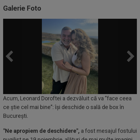
Galerie Foto
Acum, Leonard Doroftei a dezvăluit că va ”face ceea
ce știe cel mai bine”: își deschide o sală de box în
București.
"Ne apropiem de deschidere",
a fost mesajul fostului
pugilist pe 19 noiembrie, alături de mai multe imagini