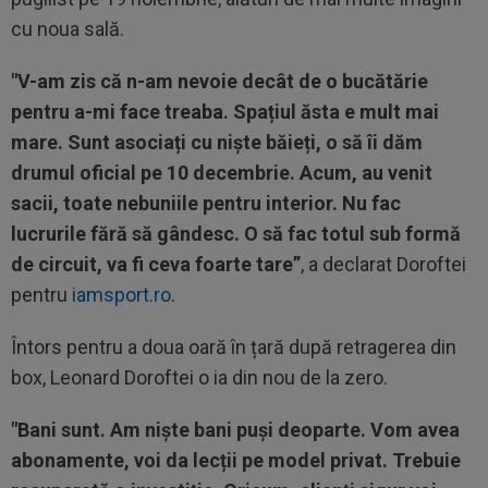
cu noua sală.
"V-am zis că n-am nevoie decât de o bucătărie
pentru a-mi face treaba. Spațiul ăsta e mult mai
mare. Sunt asociați cu niște băieți, o să îi dăm
drumul oficial pe 10 decembrie. Acum, au venit
sacii, toate nebuniile pentru interior. Nu fac
lucrurile fără să gândesc. O să fac totul sub formă
de circuit, va fi ceva foarte tare”
, a declarat Doroftei
pentru
iamsport.ro
.
Întors pentru a doua oară în țară după retragerea din
box, Leonard Doroftei o ia din nou de la zero.
"Bani sunt. Am niște bani puși deoparte. Vom avea
abonamente, voi da lecții pe model privat. Trebuie