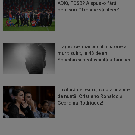
ADIO, FCSB? A spus-o fără
ocolișuri: ”Trebuie să plece”
Tragic: cel mai bun din istorie a
murit subit, la 43 de ani.
Solicitarea neobișnuită a familiei
Lovitură de teatru, cu o zi înainte
de nuntă: Cristiano Ronaldo și
Georgina Rodriguez!
Au plusat! Între Real Madrid și