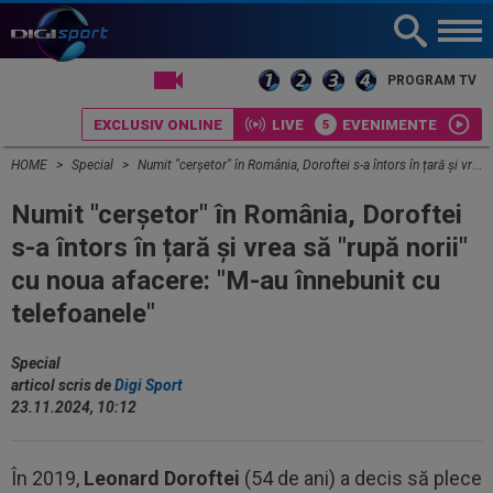
LIVE TV
PROGRAM TV
EXCLUSIV ONLINE
LIVE
EVENIMENTE
HOME
Special
Numit "cerșetor" în România, Doroftei s-a întors în țară și vrea să "rupă norii" cu noua afacere: "M-au înnebunit cu telefoanele"
Numit "cerșetor" în România, Doroftei
s-a întors în țară și vrea să "rupă norii"
cu noua afacere: "M-au înnebunit cu
telefoanele"
Special
articol scris de
Digi Sport
23.11.2024, 10:12
În 2019,
Leonard Doroftei
(54 de ani) a decis să plece