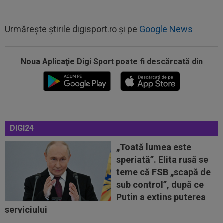
Urmărește știrile digisport.ro și pe
Google News
Noua Aplicaţie Digi Sport poate fi descărcată din
00:27
EXCLUSIV
Radu Naum, reacția serii după ce
Marius Șumudică a început negocierile cu CFR...
00:14
OFICIAL
Dezastru: după Barcelona, a ratat
transferul la încă o echipă de UCL! Picat la...
DIGI24
00:02
EXCLUSIV
Rapid a dat lovitura! Victor
Angelescu a anunțat transferul: "Foarte bun"
„Toată lumea este
speriată”. Elita rusă se
00:01
OFICIAL
Surpriză! Kevin Ciubotaru a semnat:
teme că FSB „scapă de
”Nu am putut rata această oportunitate”
sub control”, după ce
00:00
Rușii îl provoacă pe David Popovici înaintea
Putin a extins puterea
Europenelor: ”Va pierde aurul!”...
serviciului