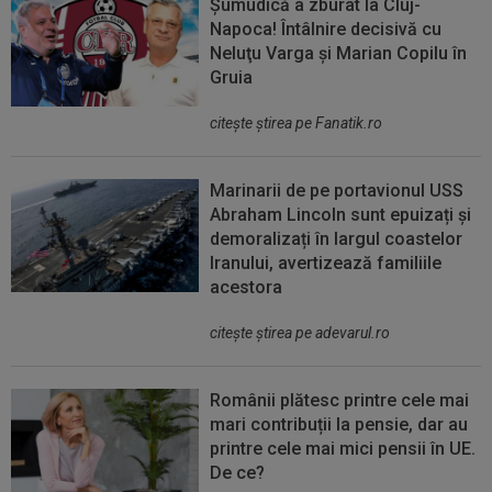
Șumudică a zburat la Cluj-
Napoca! Întâlnire decisivă cu
Neluţu Varga şi Marian Copilu în
Gruia
citeşte ştirea pe Fanatik.ro
Marinarii de pe portavionul USS
Abraham Lincoln sunt epuizați și
demoralizați în largul coastelor
Iranului, avertizează familiile
acestora
citeşte ştirea pe adevarul.ro
Românii plătesc printre cele mai
mari contribuții la pensie, dar au
printre cele mai mici pensii în UE.
De ce?