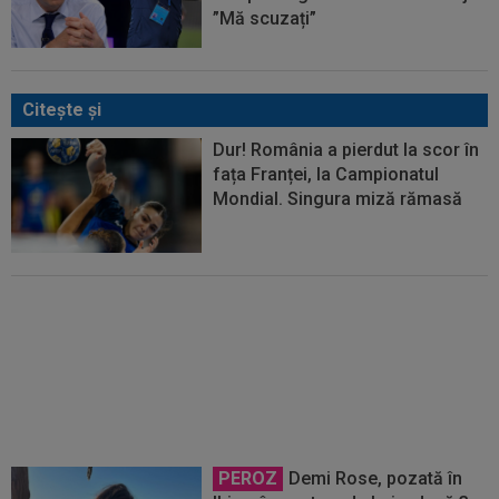
”Mă scuzați”
Citeşte şi
Dur! România a pierdut la scor în
fața Franței, la Campionatul
Mondial. Singura miză rămasă
România s-a calificat în sferturile
Campionatului European:
reprezentativa U18, victorie în
fața Olandei
PEROZ
Demi Rose, pozată în