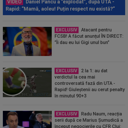
VIDEO
Daniel Pancu a ”explodat”, după UTA -
Rapid: ”Mamă, aoleu! Puțin respect nu există?”
EXCLUSIV
Atacant pentru
FCSB! A făcut anunțul ÎN DIRECT:
”Îi dau eu lui Gigi unul bun”
EXCLUSIV
2 la 1: au dat
verdictul la cea mai
controversată fază din UTA -
Rapid! Giuleștenii au cerut penalty
în minutul 90+3
EXCLUSIV
Radu Naum, reacția
serii după ce Marius Șumudică a
început negocierile cu CFR Cluj: