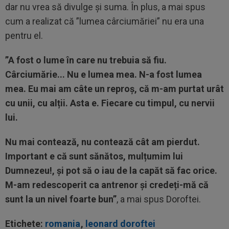
dar nu vrea să divulge și suma. În plus, a mai spus
cum a realizat că ”lumea cârciumăriei” nu era una
pentru el.
”A fost o lume în care nu trebuia să fiu.
Cârciumărie... Nu e lumea mea. N-a fost lumea
mea.
Eu mai am câte un reproș, că m-am purtat urât
cu unii, cu alții. Asta e. Fiecare cu timpul, cu nervii
lui.
Nu mai contează, nu contează cât am pierdut.
Important e că sunt sănătos, mulțumim lui
Dumnezeu!, și pot să o iau de la capăt să fac orice.
M-am redescoperit ca antrenor și credeți-mă că
sunt la un nivel foarte bun”
, a mai spus Doroftei.
Etichete:
romania
,
leonard doroftei