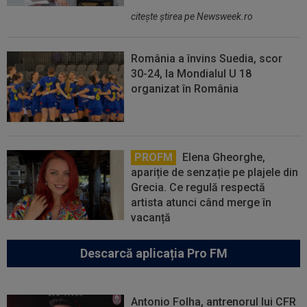
citeşte ştirea pe Newsweek.ro
România a învins Suedia, scor
30-24, la Mondialul U 18
organizat în România
PROFM
Elena Gheorghe,
apariție de senzație pe plajele din
Grecia. Ce regulă respectă
artista atunci când merge în
vacanță
Descarcă aplicația Pro FM
Antonio Folha, antrenorul lui CFR