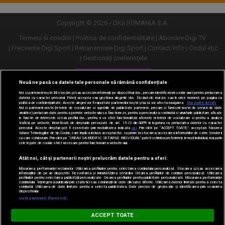
Copyright © 2026 / DIGI ROMANIA S.A.
Termeni si conditii
Politica de confidentialitate
Abonare Digi TV
Frecvente Digi Sport
Retransmisie Digi Sport
Contact/Info
Codul etic
Gestionați preferințele
Versiune desktop
Nouă ne pasă ca datele tale personale să rămână confidențiale
Noi și partenerii noștri
30
stocăm și/sau accesăm informații pe dispozitivul dvs., precum identificatorii cookie unici pentru prelucrarea
datelor cu caracter personal. Puteți accepta sau gestiona alegerile dvs. făcând clic mai jos sau în orice moment, pe pagina cu
politica de confidențialitate. Aceste alegeri vor fi raportate partenerilor noștri și nu vă vor afecta navigarea.
Mai multe detalii
Noi si partenerii nostri (retelele de socializare si agentiile de publicitate partenere, precum si furnizorii nostri de servicii de date
analitice) prelucram date pentru a permite website-ului sa functioneze, pentru a personaliza continutul si anunturile publicitare afisate
in functie de interesele si/sau profilul dvs., pentru a va oferi functionalitati aferente retelelor de socializare si pentru a analiza
traficul pe website. Beneficiati de drepturile prevazute de art. 15-22 din GDPR in legatura cu prelucrarea datelor cu caracter
personal. Aceste drepturi pot fi exercitate prin modalitatea indicata
aici
. Prin click pe “ACCEPT TOATE”, acceptati folosirea
tuturor Tehnologiilor de tip Cookie, care implica inclusiv acceptul dvs. cu privire la stocarea/accesarea informatiilor de catre Vendor-ii
cu care colaboram. Prin click pe “VREAU SA MODIFIC SETARILE INDIVIDUAL” puteti schimba preferintele in mod individual, mai putin
cele legate de cookie strict necesare pentru functionarea website-ului.
Atât noi, cât și partenerii noștri prelucrăm datele pentru a oferi:
Măsurarea performanței reclamelor. Utilizarea profilurilor pentru selectarea conținutului personalizat. Stocarea și/sau accesarea
informațiilor de pe un dispozitiv. Dezvoltarea și îmbunătățirea serviciilor. Crearea profilurilor de conținut personalizat. Utilizarea
profilurilor pentru selectarea publicității personalizate. Crearea profilurilor pentru publicitate personalizată. Măsurarea performanței
conținutului. Înțelegerea publicului prin statistici sau combinații de date din surse diferite. Utilizarea datelor limitate pentru a selecta
conținutul. Utilizarea de date limitate pentru a selecta publicitatea. Date precise de geolocație și identificarea prin scanarea
dispozitivului.
URMĂREȘTE-NE ȘI PE:
Listă parteneri (furnizori)
Digi Sport
ACCEPT TOATE
DESCARCĂ
m.digisport.ro