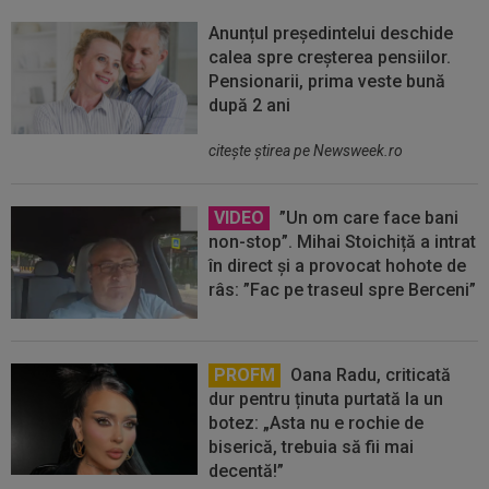
Anunțul președintelui deschide
calea spre creșterea pensiilor.
Pensionarii, prima veste bună
după 2 ani
citeşte ştirea pe Newsweek.ro
VIDEO
”Un om care face bani
non-stop”. Mihai Stoichiță a intrat
în direct și a provocat hohote de
râs: ”Fac pe traseul spre Berceni”
PROFM
Oana Radu, criticată
dur pentru ținuta purtată la un
botez: „Asta nu e rochie de
biserică, trebuia să fii mai
decentă!”