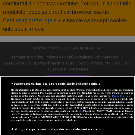
continutul din aceasta sectiune. Poti actualiza setarile
modulelor coookie direct din browser sau de
Gestionați preferințele
– e nevoie sa accepti cookie-
urile social media
Copyright © 2026 / DIGI ROMANIA S.A.
Termeni si conditii
Politica de confidentialitate
Abonare Digi TV
Frecvente Digi Sport
Retransmisie Digi Sport
Contact/Info
Codul etic
Gestionați preferințele
Versiune desktop
Nouă ne pasă ca datele tale personale să rămână confidențiale
Noi și partenerii noștri
30
stocăm și/sau accesăm informații pe dispozitivul dvs., precum identificatorii cookie unici pentru prelucrarea
datelor cu caracter personal. Puteți accepta sau gestiona alegerile dvs. făcând clic mai jos sau în orice moment, pe pagina cu
politica de confidențialitate. Aceste alegeri vor fi raportate partenerilor noștri și nu vă vor afecta navigarea.
Mai multe detalii
Noi si partenerii nostri (retelele de socializare si agentiile de publicitate partenere, precum si furnizorii nostri de servicii de date
analitice) prelucram date pentru a permite website-ului sa functioneze, pentru a personaliza continutul si anunturile publicitare afisate
in functie de interesele si/sau profilul dvs., pentru a va oferi functionalitati aferente retelelor de socializare si pentru a analiza
traficul pe website. Beneficiati de drepturile prevazute de art. 15-22 din GDPR in legatura cu prelucrarea datelor cu caracter
personal. Aceste drepturi pot fi exercitate prin modalitatea indicata
aici
. Prin click pe “ACCEPT TOATE”, acceptati folosirea
tuturor Tehnologiilor de tip Cookie, care implica inclusiv acceptul dvs. cu privire la stocarea/accesarea informatiilor de catre Vendor-ii
cu care colaboram. Prin click pe “VREAU SA MODIFIC SETARILE INDIVIDUAL” puteti schimba preferintele in mod individual, mai putin
cele legate de cookie strict necesare pentru functionarea website-ului.
Atât noi, cât și partenerii noștri prelucrăm datele pentru a oferi: