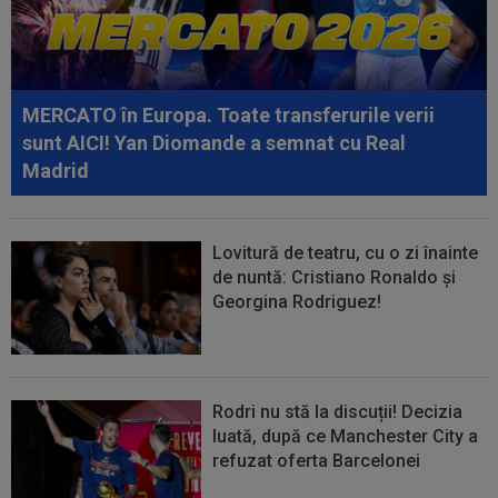
Sport 1. ECHIPELE. Ciucanii au...
17:08
EXCLUSIV
Gică Craioveanu nu s-a abținut și
l-a ironizat pe Ionel Dănciulescu, în direct...
MERCATO în Europa. Toate transferurile verii
sunt AICI! Yan Diomande a semnat cu Real
Madrid
Lovitură de teatru, cu o zi înainte
de nuntă: Cristiano Ronaldo și
Georgina Rodriguez!
Rodri nu stă la discuții! Decizia
luată, după ce Manchester City a
refuzat oferta Barcelonei