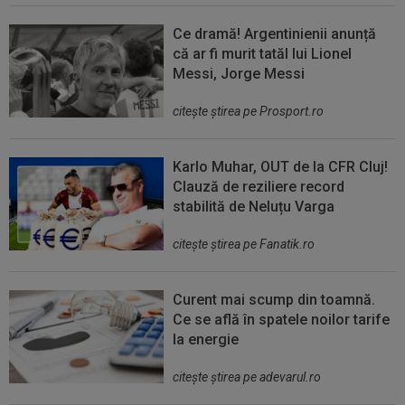
Ce dramă! Argentinienii anunță
că ar fi murit tatăl lui Lionel
Messi, Jorge Messi
citeşte ştirea pe Prosport.ro
Karlo Muhar, OUT de la CFR Cluj!
Clauză de reziliere record
stabilită de Neluțu Varga
citeşte ştirea pe Fanatik.ro
Curent mai scump din toamnă.
Ce se află în spatele noilor tarife
la energie
citeşte ştirea pe adevarul.ro