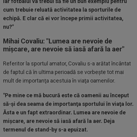
Iar fotbalul va trebui să fie un bun exemplu pentru
cum trebuie reluată activitatea la sporturile de
echipă. E clar că ei vor începe primii activitatea,
nu?"
Mihai Covaliu: "
Lumea are nevoie de
mişcare, are nevoie să iasă afară la aer
"
Referitor la sportul amator, Covaliu s-a arătat încântat
de faptul că în ultima perioadă se vorbeşte tot mai
mult de importanţa acestuia în viaţa oamenilor.
"Pe mine ce mă bucură este că oamenii au început
să-şi dea seama de importanţa sportului în viaţa lor.
Ăsta e un fapt extraordinar. Lumea are nevoie de
mişcare, are nevoie să iasă afară la aer. Deja
termenul de stand-by s-a epuizat.