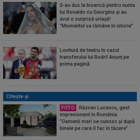
S-au dus la biserică pentru nunta
lui Ronaldo cu Georgina și au
avut o surpriză uriașă!
”Momentul va rămâne în istorie”
Lovitură de teatru în cazul
transferului lui Rodri! Anunț pe
prima pagină
Citeşte şi
FOTO
Răzvan Lucescu, gest
impresionant în România:
”Oamenii mari se cunosc și după
binele pe care îl fac în tăcere”