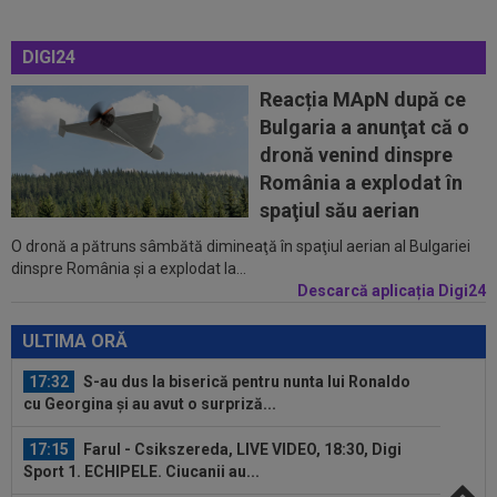
17:04
Lovitură de teatru în cazul transferului lui
DIGI24
Rodri! Anunț pe prima pagină
Reacția MApN după ce
17:04
Dan Petrescu a rupt tăcerea despre situația
Bulgaria a anunţat că o
dezastruoasă de la CFR Cluj: ”Te...
dronă venind dinspre
16:54
Cristi Chivu a spus lucrurilor pe nume, după
România a explodat în
Juventus - Inter 1-2: "Nu mi-a...
spaţiul său aerian
O dronă a pătruns sâmbătă dimineaţă în spaţiul aerian al Bulgariei
17:42
Giovanni Becali a vorbit despre situația de la
dinspre România şi a explodat la...
FCSB și nu s-a ferit de cuvinte
Descarcă aplicația Digi24
17:39
CONMEBOL a anunțat că tatăl lui Lionel Messi a
murit
ULTIMA ORĂ
17:32
S-au dus la biserică pentru nunta lui Ronaldo
cu Georgina și au avut o surpriză...
17:15
Farul - Csikszereda, LIVE VIDEO, 18:30, Digi
Sport 1. ECHIPELE. Ciucanii au...