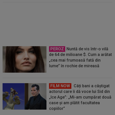
UEFA i-ar fi plătit amanta lui
Gianni Infantino
PEROZ
Nuntă de vis într-o vilă
de 64 de milioane $. Cum a arătat
„cea mai frumoasă fată din
lume” în rochie de mireasă
FILM NOW
Câți bani a câștigat
actorul care îi dă voce lui Sid din
„Ice Age”: „Mi-am cumpărat două
case și am plătit facultatea
copiilor”