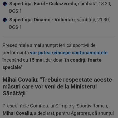
SuperLiga: Farul - Csikszereda
, sâmbătă, 18:30,
DGS 1
SuperLiga: Dinamo - Voluntari
, sâmbătă, 21:30,
DGS 1
Preşedintele a mai anunţat ieri că sportivii de
performanţă
vor putea reîncepe cantonamentele
începând cu
15 mai
, dar doar
"în condiţii foarte
speciale"
.
Mihai Covaliu: "
Trebuie respectate aceste
măsuri care vor veni de la Ministerul
Sănătăţii
"
Preşedintele Comitetului Olimpic şi Sportiv Român,
Mihai Covaliu
, a declarat, pentru Agerpres, că anunţul