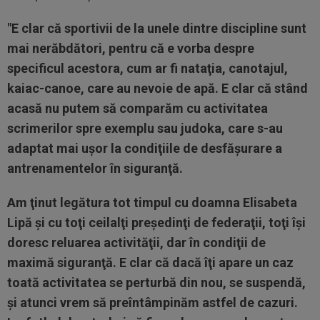
"E clar că sportivii de la unele dintre discipline sunt
mai nerăbdători, pentru că e vorba despre
specificul acestora, cum ar fi nataţia, canotajul,
kaiac-canoe, care au nevoie de apă. E clar că stând
acasă nu putem să comparăm cu activitatea
scrimerilor spre exemplu sau judoka, care s-au
adaptat mai uşor la condiţiile de desfăşurare a
antrenamentelor în siguranţă.
Am ţinut legătura tot timpul cu doamna Elisabeta
Lipă şi cu toţi ceilalţi preşedinţi de federaţii, toţi îşi
doresc reluarea activităţii, dar în condiţii de
maximă siguranţă. E clar că dacă îţi apare un caz
toată activitatea se perturbă din nou, se suspendă,
şi atunci vrem să preîntâmpinăm astfel de cazuri.