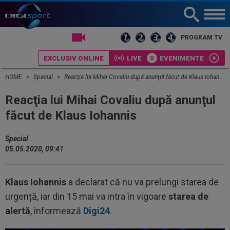
LIVE TV
PROGRAM TV
EXCLUSIV ONLINE
LIVE
EVENIMENTE
HOME
Special
Reacţia lui Mihai Covaliu după anunţul făcut de Klaus Iohannis
Reacţia lui Mihai Covaliu după anunţul
făcut de Klaus Iohannis
Special
05.05.2020, 09:41
Klaus Iohannis
a declarat că nu va prelungi starea de
urgență, iar din 15 mai va intra în vigoare
starea de
alertă
, informează
Digi24
.