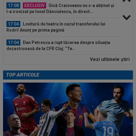
17:08
EXCLUSIV
Gică Craioveanu nu s-a abținut și
l-a ironizat pe Ionel Dănciulescu, în direct...
17:04
Lovitură de teatru în cazul transferului lui
Rodri! Anunț pe prima pagină
17:04
Dan Petrescu a rupt tăcerea despre situația
dezastruoasă de la CFR Cluj: ”Te...
Vezi ultimele ştiri
16:54
Cristi Chivu a spus lucrurilor pe nume, după
Juventus - Inter 1-2: "Nu mi-a...
TOP ARTICOLE
17:42
Giovanni Becali a vorbit despre situația de la
FCSB și nu s-a ferit de cuvinte
17:39
CONMEBOL a anunțat că tatăl lui Lionel Messi a
murit
17:32
S-au dus la biserică pentru nunta lui Ronaldo
cu Georgina și au avut o surpriză...
17:15
Farul - Csikszereda, LIVE VIDEO, 18:30, Digi