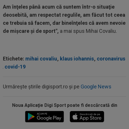
Am înţeles până acum că suntem într-o situaţie
deosebită, am respectat regulile, am făcut tot ceea
ce trebuia să facem, dar bineînţeles că avem nevoie
de mişcare şi de sport",
a mai spus Mihai Covaliu.
Etichete:
mihai covaliu
,
klaus iohannis
,
coronavirus
,
covid-19
Urmărește știrile digisport.ro și pe
Google News
Noua Aplicaţie Digi Sport poate fi descărcată din
17:15
Farul - Csikszereda, LIVE VIDEO, 18:30, Digi
Sport 1. ECHIPELE. Ciucanii au...
17:08
EXCLUSIV
Gică Craioveanu nu s-a abținut și
l-a ironizat pe Ionel Dănciulescu, în direct...