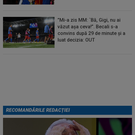
”Mi-a zis MM: `Bă, Gigi, nu ai
văzut așa ceva!”. Becali s-a
convins după 29 de minute și a
luat decizia: OUT
FOTO
Mihaela Rădulescu a
fost ”ștearsă complet” și nu s-a
mai putut abține: ”Trebuie să le
fie frică de mine”
RECOMANDĂRILE REDACȚIEI