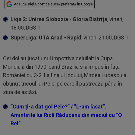
Adaugă
Digi Sport
ca sursă preferată în Google
Liga 2: Unirea Slobozia - Gloria Bistrița
, vineri,
18:00, DGS 1
SuperLiga: UTA Arad - Rapid
, vineri, 21:00, DGS 1
Cei doi au jucat unul împotriva celuilalt la Cupa
Mondială din 1970, când Brazilia s-a impus în fața
României cu 3-2. La finalul jocului, Mircea Lucescu a
obținut tricoul lui Pele, pe care îl păstrează până în
ziua de astăzi.
”Cum ți-a dat gol Pele?” / ”L-am lăsat”.
Amintirile lui Rică Răducanu din meciul cu ”O
Rei”