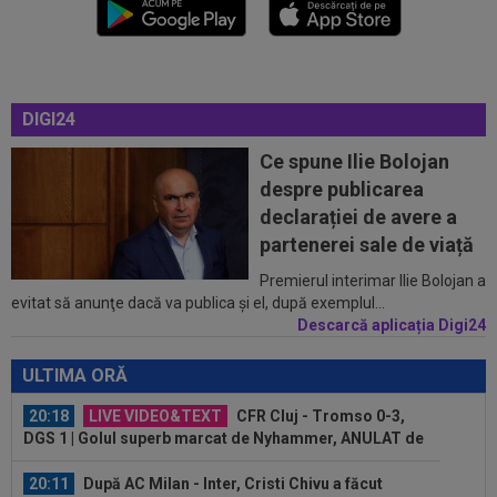
20:00
EXCLUSIV
Pițurcă a răbufnit după ce FCSB a
anunțat că l-a transferat pe ”cel mai bun...
19:55
VIDEO
Momente de panică la KuPS -
Univeristatea Craiova! Ambulanța a intrat pe teren...
DIGI24
19:27
EXCLUSIV
Adrian Cristea a vorbit despre
Ce spune Ilie Bolojan
problemele lui Cătălin Cîrjan: "Are de suferit"
despre publicarea
19:19
Tragic: cel mai bun din istorie a murit subit, la
declarației de avere a
43 de ani. Solicitarea...
partenerei sale de viață
20:24
OFICIAL
PSG a plătit 50.000.000€ și a
Premierul interimar Ilie Bolojan a
evitat să anunţe dacă va publica şi el, după exemplul...
rezolvat transferul
Descarcă aplicația Digi24
20:23
Finlandezii au dat verdictul, la câteva minute
după KuPS - Craiova din turul...
ULTIMA ORĂ
20:18
LIVE VIDEO&TEXT
CFR Cluj - Tromso 0-3,
DGS 1 | Golul superb marcat de Nyhammer, ANULAT de
VAR
20:11
După AC Milan - Inter, Cristi Chivu a făcut