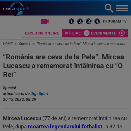
LIVE TV
PROGRAM TV
EXCLUSIV ONLINE
LIVE
EVENIMENTE
HOME
Special
”România are ceva de la Pele”. Mircea Lucescu a rememorat întâlnirea cu ”O Rei”
”România are ceva de la Pele”. Mircea
Lucescu a rememorat întâlnirea cu ”O
Rei”
Special
articol scris de
Digi Sport
30.12.2022, 08:29
Mircea Lucescu
(77 de ani) a rememorat întâlnirea cu
Pele, după
moartea legendarului fotbalist
, la 82 de