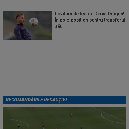
Lovitură de teatru: Denis Drăguș!
În pole-position pentru transferul
său
Micael Leandro a murit, după ce
a fost împușcat în timpul
meciului
RECOMANDĂRILE REDACȚIEI