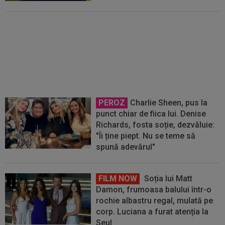
VIDEO
Matei Lucescu: ”Mircea
nu a fost niciodată diagnosticat
cu leucemie! Ăsta este adevărul”
PEROZ
Charlie Sheen, pus la
punct chiar de fiica lui. Denise
Richards, fosta soție, dezvăluie:
"Îi ține piept. Nu se teme să
spună adevărul"
FILM NOW
Soția lui Matt
Damon, frumoasa balului într-o
rochie albastru regal, mulată pe
corp. Luciana a furat atenția la
Seul