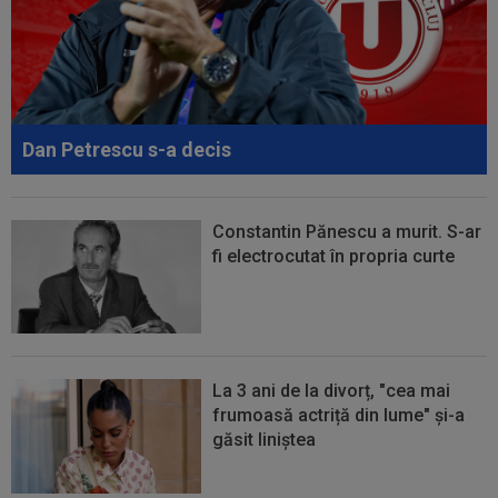
VAR
20:11
După AC Milan - Inter, Cristi Chivu a făcut
anunțul: ”E principalul nostru...
20:00
EXCLUSIV
Pițurcă a răbufnit după ce FCSB a
anunțat că l-a transferat pe ”cel mai bun...
Dan Petrescu s-a decis
Constantin Pănescu a murit. S-ar
fi electrocutat în propria curte
La 3 ani de la divorț, "cea mai
frumoasă actriță din lume" și-a
găsit liniștea