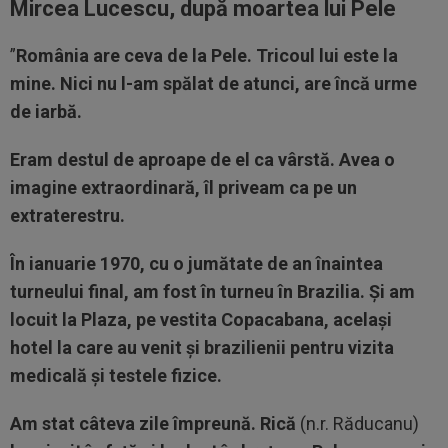
Mircea Lucescu, după moartea lui Pele
”
România are ceva de la Pele. Tricoul lui este la
mine. Nici nu l-am spălat de atunci, are încă urme
de iarbă.
Eram destul de aproape de el ca vârstă. Avea o
imagine extraordinară, îl priveam ca pe un
extraterestru.
În ianuarie 1970, cu o jumătate de an înaintea
turneului final, am fost în turneu în Brazilia. Și am
locuit la Plaza, pe vestita Copacabana, același
hotel la care au venit și brazilienii pentru vizita
medicală și testele fizice.
Am stat câteva zile împreună. Rică
(n.r. Răducanu)