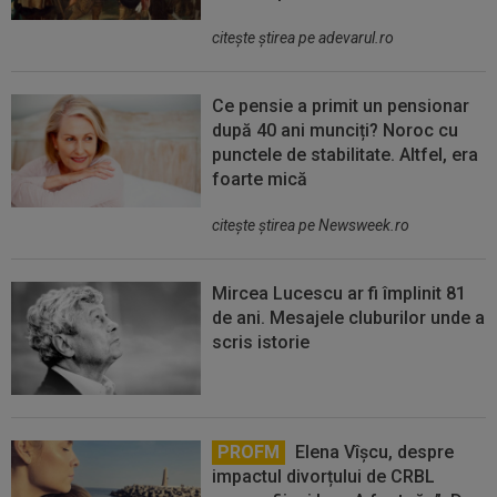
citeşte ştirea pe adevarul.ro
Ce pensie a primit un pensionar
după 40 ani munciți? Noroc cu
punctele de stabilitate. Altfel, era
foarte mică
citeşte ştirea pe Newsweek.ro
Mircea Lucescu ar fi împlinit 81
de ani. Mesajele cluburilor unde a
scris istorie
PROFM
Elena Vîșcu, despre
impactul divorțului de CRBL