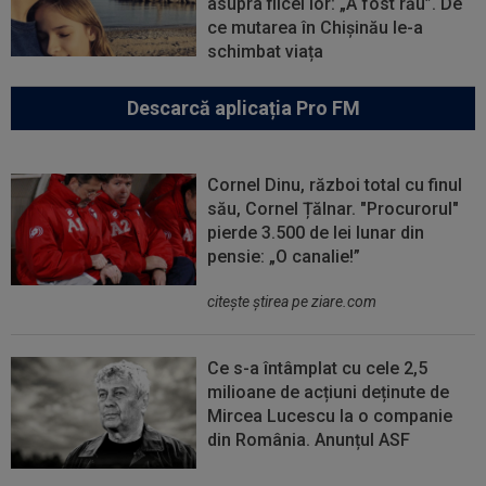
asupra fiicei lor: „A fost rău”. De
ce mutarea în Chișinău le-a
schimbat viața
Descarcă aplicația Pro FM
Cornel Dinu, război total cu finul
său, Cornel Țălnar. "Procurorul"
pierde 3.500 de lei lunar din
pensie: „O canalie!”
citeşte ştirea pe ziare.com
Ce s-a întâmplat cu cele 2,5
milioane de acțiuni deținute de
Mircea Lucescu la o companie
din România. Anunțul ASF