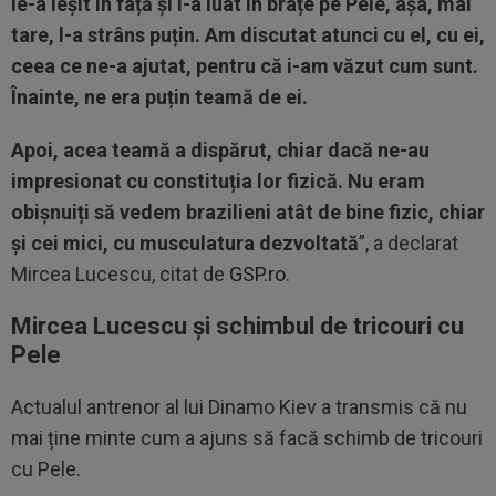
le-a ieșit în față și l-a luat în brațe pe Pele, așa, mai
tare, l-a strâns puțin. Am discutat atunci cu el, cu ei,
ceea ce ne-a ajutat, pentru că i-am văzut cum sunt.
Înainte, ne era puțin teamă de ei.
Apoi, acea teamă a dispărut, chiar dacă ne-au
impresionat cu constituția lor fizică. Nu eram
obișnuiți să vedem brazilieni atât de bine fizic, chiar
și cei mici, cu musculatura dezvoltată
”, a declarat
Mircea Lucescu, citat de
GSP.ro
.
Mircea Lucescu și schimbul de tricouri cu
Pele
Actualul antrenor al lui Dinamo Kiev a transmis că nu
mai ține minte cum a ajuns să facă schimb de tricouri
cu Pele.