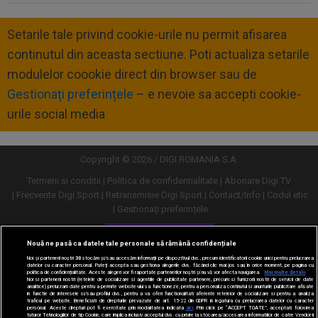
Setarile tale privind cookie-urile nu permit afisarea
continutul din aceasta sectiune. Poti actualiza setarile
modulelor coookie direct din browser sau de
Gestionați preferințele
– e nevoie sa accepti cookie-
urile social media
Copyright © 2026 / DIGI ROMANIA S.A.
Termeni si conditii
Politica de confidentialitate
Abonare Digi TV
Frecvente Digi Sport
Retransmisie Digi Sport
Contact/Info
Codul etic
Gestionați preferințele
Versiune desktop
Nouă ne pasă ca datele tale personale să rămână confidențiale
Noi și partenerii noștri
30
stocăm și/sau accesăm informații pe dispozitivul dvs., precum identificatorii cookie unici pentru prelucrarea
datelor cu caracter personal. Puteți accepta sau gestiona alegerile dvs. făcând clic mai jos sau în orice moment, pe pagina cu
politica de confidențialitate. Aceste alegeri vor fi raportate partenerilor noștri și nu vă vor afecta navigarea.
Mai multe detalii
Noi si partenerii nostri (retelele de socializare si agentiile de publicitate partenere, precum si furnizorii nostri de servicii de date
analitice) prelucram date pentru a permite website-ului sa functioneze, pentru a personaliza continutul si anunturile publicitare afisate
in functie de interesele si/sau profilul dvs., pentru a va oferi functionalitati aferente retelelor de socializare si pentru a analiza
traficul pe website. Beneficiati de drepturile prevazute de art. 15-22 din GDPR in legatura cu prelucrarea datelor cu caracter
personal. Aceste drepturi pot fi exercitate prin modalitatea indicata
aici
. Prin click pe “ACCEPT TOATE”, acceptati folosirea
tuturor Tehnologiilor de tip Cookie, care implica inclusiv acceptul dvs. cu privire la stocarea/accesarea informatiilor de catre Vendor-ii