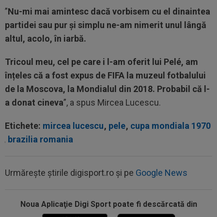
”
Nu-mi mai amintesc dacă vorbisem cu el dinaintea
partidei sau pur și simplu ne-am nimerit unul lângă
altul, acolo, în iarbă.
Tricoul meu, cel pe care i l-am oferit lui Pelé, am
înțeles că a fost expus de FIFA la muzeul fotbalului
de la Moscova, la Mondialul din 2018. Probabil că l-
a donat cineva
”, a spus Mircea Lucescu.
Etichete:
mircea lucescu
,
pele
,
cupa mondiala 1970
,
brazilia romania
Urmărește știrile digisport.ro și pe
Google News
20:11
După AC Milan - Inter, Cristi Chivu a făcut
anunțul: ”E principalul nostru...
Noua Aplicaţie Digi Sport poate fi descărcată din