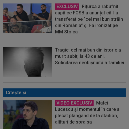
EXCLUSIV
Pițurcă a răbufnit
după ce FCSB a anunțat că l-a
transferat pe ”cel mai bun străin
din România” și l-a ironizat pe
MM Stoica
Tragic: cel mai bun din istorie a
murit subit, la 43 de ani.
Solicitarea neobișnuită a familiei
Citeşte şi
VIDEO EXCLUSIV
Matei
Lucescu și momentul în care a
plecat plângând de la stadion,
alături de sora sa