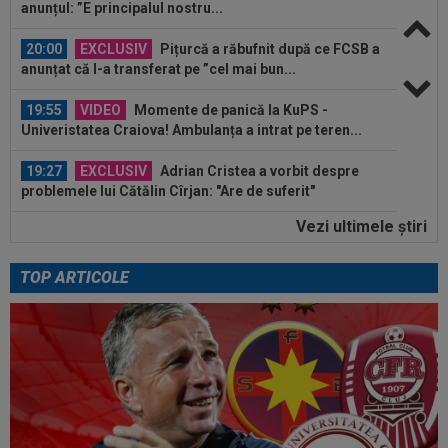
anunțul: ”E principalul nostru...
20:00
EXCLUSIV
Pițurcă a răbufnit după ce FCSB a
anunțat că l-a transferat pe ”cel mai bun...
19:55
VIDEO
Momente de panică la KuPS -
Univeristatea Craiova! Ambulanța a intrat pe teren...
19:27
EXCLUSIV
Adrian Cristea a vorbit despre
problemele lui Cătălin Cîrjan: "Are de suferit"
Vezi ultimele ştiri
19:19
Tragic: cel mai bun din istorie a murit subit, la
43 de ani. Solicitarea...
TOP ARTICOLE
20:24
OFICIAL
PSG a plătit 50.000.000€ și a
rezolvat transferul
20:23
Finlandezii au dat verdictul, la câteva minute
după KuPS - Craiova din turul...
20:18
LIVE VIDEO&TEXT
CFR Cluj - Tromso 0-3,
DGS 1 | Golul superb marcat de Nyhammer, ANULAT de