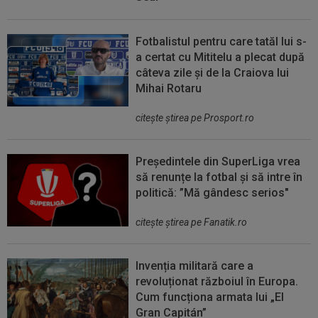
Fotbalistul pentru care tatăl lui s-
a certat cu Mititelu a plecat după
câteva zile și de la Craiova lui
Mihai Rotaru
citeşte ştirea pe Prosport.ro
Președintele din SuperLiga vrea
să renunțe la fotbal și să intre în
politică: ”Mă gândesc serios"
citeşte ştirea pe Fanatik.ro
Invenția militară care a
revoluționat războiul în Europa.
Cum funcționa armata lui „El
Gran Capitán”