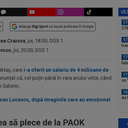
17
sem
UL
uri
17
r
Adaugă
Digi Sport
ca sursă preferată în Google
215
Mon
17
tea Craiova
, joi, 18:00, DGS 1
tra
romso
, joi, 20:00, DGS 1
17
faț
Sin
iktaș, care
i-a oferit un salariu de 4 milioane de
17
anunțat că, cel puțin până în vara anului viitor, când
ce 
n Salonic.
fost
16
de 
zvan Lucescu, după imaginile care au emoționat
car
16
Vid
a să plece de la PAOK
16