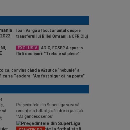
Ioan Varga a făcut anunțul despre
transferul lui Billel Omrani la CFR Cluj
EXCLUSIV
ADIO, FCSB? A spus-o
fără ocolișuri: ”Trebuie să plece”
oica, convins când a văzut ce ”nebunie” a
fiica sa Teodora: ”Am fost sigur că nu poate”
de
Președintele din SuperLiga vrea să
ie,
renunțe la fotbal și să intre în politică:
e să
”Mă gândesc serios"