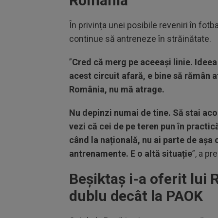
România
În privința unei posibile reveniri în f
continue să antreneze în străinătate.
”
Cred că merg pe aceeași linie. Ideea
acest circuit afară, e bine să rămân 
România, nu mă atrage.
Nu depinzi numai de tine. Să stai acol
vezi că cei de pe teren pun în practic
când la națională, nu ai parte de așa
antrenamente. E o altă situație
”, a p
Beșiktaș i-a oferit lu
dublu decât la PAOK