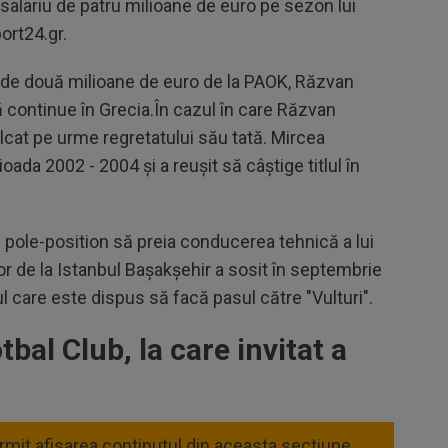
salariu de patru milioane de euro pe sezon lui
ort24.gr.
iul de două milioane de euro de la PAOK, Răzvan
ă continue în Grecia.În cazul în care Răzvan
călcat pe urme regretatului său tată. Mircea
ada 2002 - 2004 și a reușit să câștige titlul în
 pole-position să preia conducerea tehnică a lui
or de la Istanbul Bașakșehir a sosit în septembrie
l care este dispus să facă pasul către "Vulturi".
bal Club, la care invitat a
ermit afisarea continutul din aceasta sectiune.