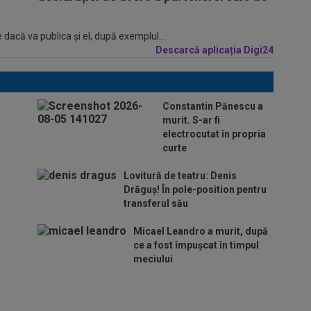
 dacă va publica şi el, după exemplul...
Descarcă aplicația Digi24
Constantin Pănescu a
murit. S-ar fi
electrocutat în propria
curte
Lovitură de teatru: Denis
Drăguș! În pole-position pentru
transferul său
Micael Leandro a murit, după
ce a fost împușcat în timpul
meciului
Italienii au tras
concluzia despre Cristi