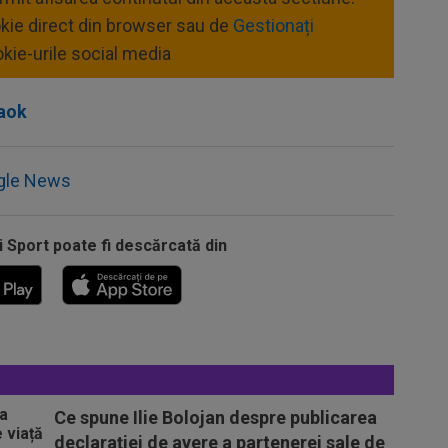
okie direct din browser sau de
Gestionați
kie-urile social media
aok
gle News
i Sport poate fi descărcată din
Ce spune Ilie Bolojan despre publicarea
declarației de avere a partenerei sale de