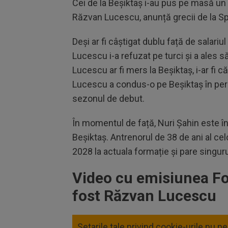
Cei de la Beșiktaș i-au pus pe masă un 
Răzvan Lucescu, anunță grecii de la Sp
Deși ar fi câștigat dublu față de salar
Lucescu i-a refuzat pe turci și a ales s
Lucescu ar fi mers la Beșiktaș, i-ar fi 
Lucescu a condus-o pe Beșiktaș în perio
sezonul de debut.
În momentul de față, Nuri Șahin este în
Beșiktaș. Antrenorul de 38 de ani al cel
2028 la actuala formație și pare singuru
Video cu emisiunea Fot
fost Răzvan Lucescu
Setarile tale privind cookie-urile nu p