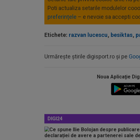
Poti actualiza setarile modulelor coo
preferințele
– e nevoie sa accepti coo
Etichete:
razvan lucescu
,
besiktas
,
p
Urmărește știrile digisport.ro și pe
Goo
Noua Aplicaţie Dig
DIGI24