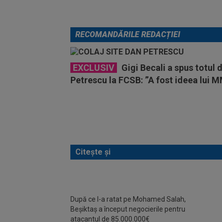
RECOMANDĂRILE REDACȚIEI
EXCLUSIV
Gigi Becali a spus totul 
Petrescu la FCSB: ”A fost ideea lui M
Citește și
Trans
După ce l-a ratat pe Mohamed Salah,
Răzva
Beșiktaș a început negocierile pentru
masă 
atacantul de 85.000.000€