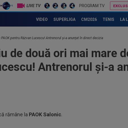
LIVE TV
PROGRAM TV
EXCLUS
Răzvan Lucescu, prima victorie la Al-Sadd
VIDEO
SUPERLIGA
CM2026
TENIS
LA 
17
ce 
 PAOK pentru Răzvan Lucescu! Antrenorul și-a anunțat în direct decizia
fost
16
iu de două ori mai mare 
de 
car
cescu! Antrenorul și-a an
16
Vid
16
5.0
Piț
16
Uni
din
 că rămâne la
PAOK Salonic
.
17
tot
FCS