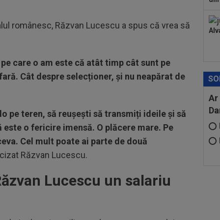
otbalul românesc, Răzvan Lucescu a spus că vrea să
Alv
 pe care o am este că atât timp cât sunt pe
afară.
Cât despre selecționer, și nu neapărat de
SO
Ar
Da
o pe teren, să reușești să transmiți ideile și să
ă este o fericire imensă. O plăcere mare. Pe
 ceva. Cel mult poate ai parte de două
recizat Răzvan Lucescu.
i Răzvan Lucescu un salariu