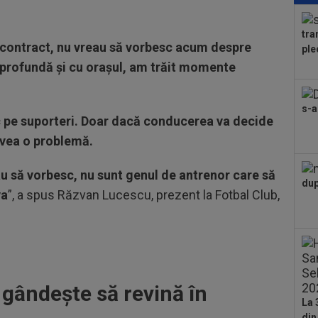
5.0
Piț
tra
16
 contract, nu vreau să vorbesc acum despre
ple
Uni
e profundă și cu orașul, am trăit momente
din
17
tot
s-a
FCS
 pe suporteri. Doar dacă conducerea va decide
17
avea o problemă.
sem
uri
17
au să vorbesc, nu sunt genul de antrenor care să
dup
215
va
”, a spus Răzvan Lucescu, prezent la Fotbal Club,
Mon
17
tra
17
faț
Sin
gândește să revină în
La 
din