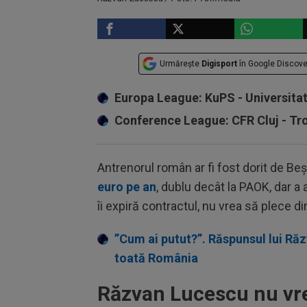
SPECIAL
Urmărește
Digisport
în Google Discove
Europa League: KuPS - Universita
Conference League: CFR Cluj - T
Antrenorul român ar fi fost dorit de Beș
euro pe an
, dublu decât la PAOK, dar a 
îi expiră contractul, nu vrea să plece di
”Cum ai putut?”. Răspunsul lui Ră
toată România
Răzvan Lucescu nu vre