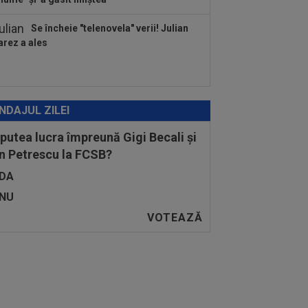
Se încheie "telenovela" verii! Julian
arez a ales
NDAJUL ZILEI
 putea lucra împreună Gigi Becali și
n Petrescu la FCSB?
DA
NU