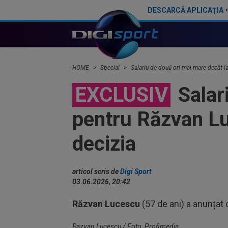
DESCARCĂ APLICAȚIA
Lovitură de teatru: Denis Drăguș!
HOME
Special
Salariu de două ori mai mare decât la
EXCLUSIV
Salar
pentru Răzvan Lu
decizia
articol scris de
Digi Sport
03.06.2026, 20:42
Răzvan Lucescu
(57 de ani) a anunțat
Razvan Lucescu / Foto: Profimedia