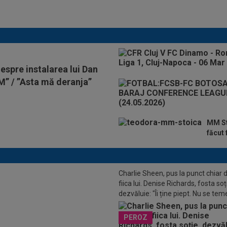
Chivu, după AC Milan -
Inter
despre instalarea lui Dan
M” / ”Asta mă deranja”
MM St
făcut 
Charlie Sheen, pus la punct chiar 
fiica lui. Denise Richards, fosta soț
dezvăluie: "Îi ține piept. Nu se tem
fer de 15.000.000€ pentru
spună adevărul"
n Lucescu! Al-Sadd a pus banii pe
PEROZ
pentru un jucător din Franța