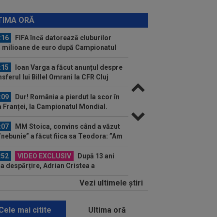
:24
OFICIAL
Yan Diomande a
nat cu Real Madrid! Suma finală e
TIMA ORĂ
așă
:16
FIFA încă datorează cluburilor
 milioane de euro după Campionatul
dial al...
:15
Ioan Varga a făcut anunțul despre
nsferul lui Billel Omrani la CFR Cluj
:09
Dur! România a pierdut la scor în
a Franței, la Campionatul Mondial.
gura...
:07
MM Stoica, convins când a văzut
”nebunie” a făcut fiica sa Teodora: ”Am
...
:52
VIDEO EXCLUSIV
După 13 ani
la despărțire, Adrian Cristea a
acterizat relația cu Bianca...
Vezi ultimele ştiri
:50
KuPS - Universitatea Craiova Live
eo, joi, 6 august, 18:00, Digi Sport 1...
Cele mai citite
Ultima oră
:48
EXCLUSIV
Fotbalistul de