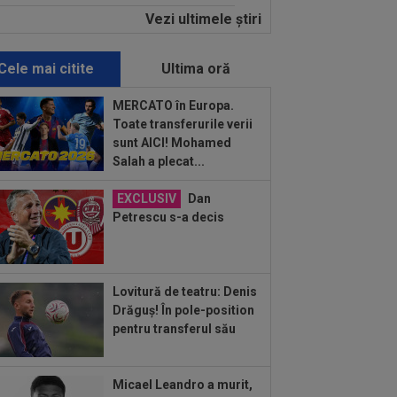
Vezi ultimele ştiri
:43
CFR Cluj - Tromso, Live Video,
, 6 august, 19:30, DGS 2. Misiune grea
tru...
Cele mai citite
Ultima oră
:42
UTA - Rapid, LIVE VIDEO, vineri,
00, în direct la Digi Sport 1. Se anunță
MERCATO în Europa.
.
Toate transferurile verii
:40
EXCLUSIV
Ilie Dumitrescu a
sunt AICI! Mohamed
it pe față marea problemă de la FCSB:
Salah a plecat...
 e Gigi"
:26
Rapid a făcut anunțul despre
EXCLUSIV
Dan
etele la derby-ul cu Dinamo!
Petrescu s-a decis
:17
Au plusat! Între Real Madrid și
enal, Vinicius Junior a ales și
nează...
Lovitură de teatru: Denis
:04
FIFA i-ar fi promis Marocului că
Drăguș! În pole-position
găzdui finala CM 2030, dacă africanii
pentru transferul său
:04
Edi Iordănescu, după ce a aflat pe
e a transferat Rapid: ”Unul dintre cei...
Micael Leandro a murit,