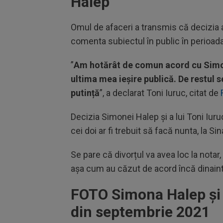
Halep
Omul de afaceri a transmis că decizia 
comenta subiectul în public în perioad
”
Am hotărât de comun acord cu Simona
ultima mea ieșire publică. De restul s
putință
”, a declarat Toni Iuruc, citat de
Decizia Simonei Halep și a lui Toni Iur
cei doi ar fi trebuit să facă nunta, la Sin
Se pare că divorțul va avea loc la notar
așa cum au căzut de acord încă dinaint
FOTO Simona Halep și T
din septembrie 2021