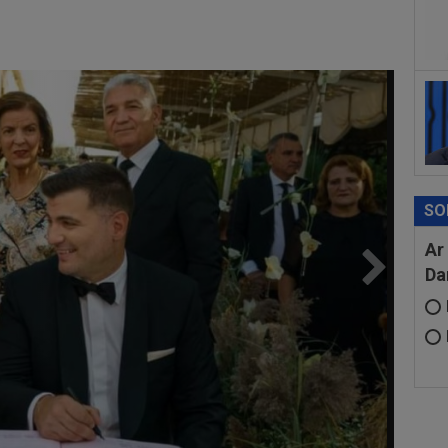
16
de 
15
Fli
SO
Ar
Da