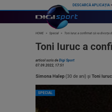
DESCARCĂ APLICAȚIA
Țiriac Jr. a văzut imaginile cu Simona Halep și noul partener: "Ai reușit!". "Răspunsul" fostei sportive a venit instant
HOME
Special
Toni Iuruc a confirmat că va divorța
Toni Iuruc a con
articol scris de
Digi Sport
07.09.2022, 17:51
Simona Halep
(30 de ani) și
Toni Iuruc
SPECIAL