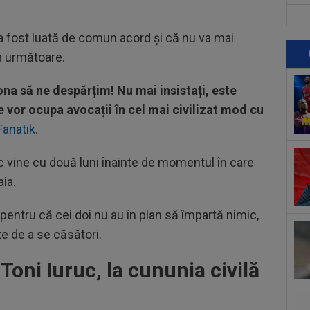
15
joi
a fost luată de comun acord și că nu va mai
pen
a următoare.
15
21:
 să ne despărțim! Nu mai insistați, este
un..
15
e vor ocupa avocații în cel mai civilizat mod cu
num
Fanatik
.
"Nu
15
bil
uc vine cu două luni înainte de momentul în care
aia.
16
Ars
, pentru că cei doi nu au în plan să împartă nimic,
sem
16
e de a se căsători.
va 
îl...
oni Iuruc, la cununia civilă
16
cin