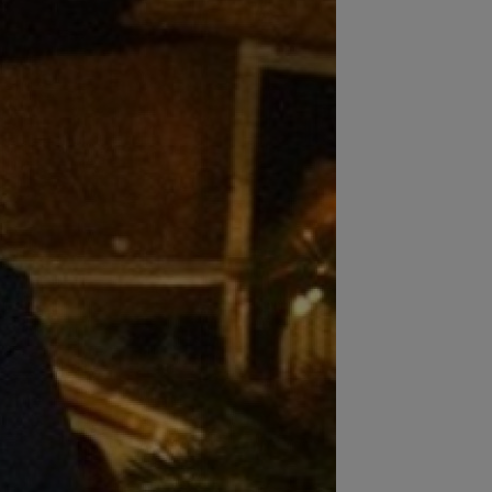
:43
KuPS - Universitatea Craiova Live
eo, joi, 6 august, 18:00, Digi Sport 1...
:43
CFR Cluj - Tromso, Live Video,
, 6 august, 19:30, DGS 2. Misiune grea
tru...
:42
UTA - Rapid, LIVE VIDEO, vineri,
00, în direct la Digi Sport 1. Se anunță
.
:40
EXCLUSIV
Ilie Dumitrescu a