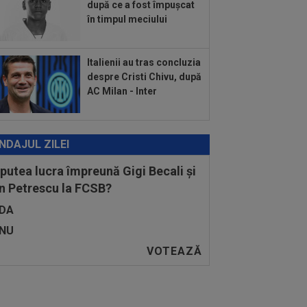
:03
VIDEO
Ferran Torres s-a făcut
după ce a fost împușcat
râs în direct la TV!
în timpul meciului
:43
Barcelona se duce all-in: Hansi
ck l-a sunat pe Rodri!
Italienii au tras concluzia
despre Cristi Chivu, după
AC Milan - Inter
NDAJUL ZILEI
 putea lucra împreună Gigi Becali și
n Petrescu la FCSB?
DA
NU