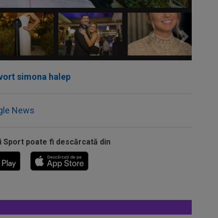
vort simona halep
gle News
i Sport poate fi descărcată din