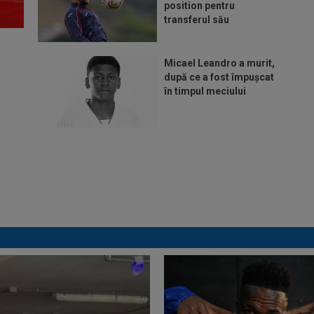
position pentru
transferul său
Micael Leandro a murit,
după ce a fost împușcat
în timpul meciului
Italienii au tras
concluzia despre Cristi
Chivu, după AC Milan -
Inter