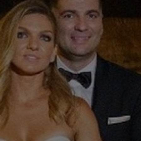
15
Vid
15
joi
pen
15
21:
un..
15