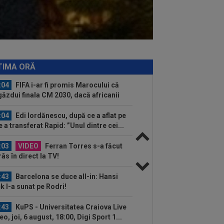
it pe față marea problemă de la FCSB:
 e Gigi"
:26
Rapid a făcut anunțul despre
etele la derby-ul cu Dinamo!
:17
Au plusat! Între Real Madrid și
enal, Vinicius Junior a ales și
TIMA ORĂ
nează...
:04
FIFA i-ar fi promis Marocului că
găzdui finala CM 2030, dacă africanii
:04
Edi Iordănescu, după ce a aflat pe
e a transferat Rapid: ”Unul dintre cei...
:03
VIDEO
Ferran Torres s-a făcut
râs în direct la TV!
:43
Barcelona se duce all-in: Hansi
ck l-a sunat pe Rodri!
:43
KuPS - Universitatea Craiova Live
eo, joi, 6 august, 18:00, Digi Sport 1...