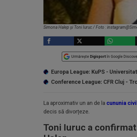
Simona Halep și Toni Iuruc / Foto : instagram@Si
Urmărește
Digisport
în Google Discove
Europa League: KuPS - Universita
Conference League: CFR Cluj - T
La aproximativ un an de la
cununia civ
decis să divorțeze.
Toni Iuruc a confirmat