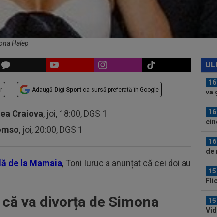
num
"Nu
15
bil
mona Halep
16
Ars
UL
sem
16
r
Adaugă
Digi Sport
ca sursă preferată în Google
va 
îl...
16
tea Craiova
, joi, 18:00, DGS 1
cin
romso
, joi, 20:00, DGS 1
16
de 
ilă de la Mamaia
, Toni Iuruc a anunțat că cei doi au
15
Fli
 că va divorța de Simona
15
Vid