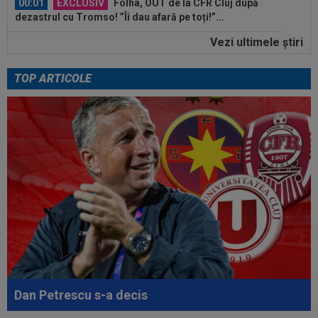
00:01
EXCLUSIV
Folha, OUT de la CFR Cluj după
dezastrul cu Tromso! ”Îi dau afară pe toți!”...
Vezi ultimele ştiri
23:52
EXCLUSIV
Gigi Becali: ”Am vândut un jucător
pe 3.000.000 €”
TOP ARTICOLE
00:43
EXCLUSIV
Lovitură de proporții: Ioan Varga,
gata să renunțe la CFR și să preia alt club...
00:41
EXCLUSIV
Gigi Becali: ”Hai să-ți spun ce face
Mihai Stoica. E prima oară când o zic”
00:34
EXCLUSIV
Dorit iar de Varga la CFR Cluj, Edi
Iordănescu a luat decizia!
00:22
EXCLUSIV
Gică Craioveanu a dat declarația
serii, după KuPS - Craiova: ”Știi cine mă...
00:12
Barcelona, 180 de milioane de euro pentru
Rodri!
Dan Petrescu s-a decis