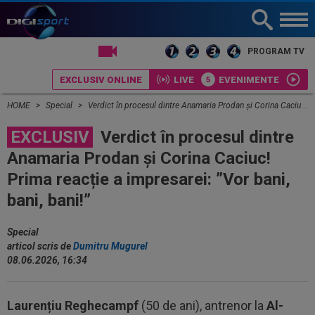
LIVE TV
PROGRAM TV
EXCLUSIV ONLINE
LIVE
EVENIMENTE
HOME
Special
Verdict în procesul dintre Anamaria Prodan și Corina Caciuc! Prima reacție a impresarei: ”Vor bani, bani, bani!”
EXCLUSIV
Verdict în procesul dintre
Anamaria Prodan și Corina Caciuc!
Prima reacție a impresarei: ”Vor bani,
bani, bani!”
Special
articol scris de
Dumitru Mugurel
08.06.2026, 16:34
Laurențiu Reghecampf
(50 de ani), antrenor la
Al-