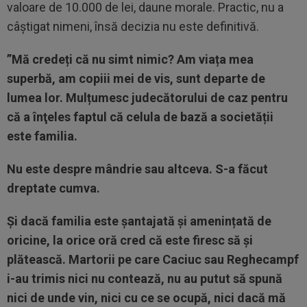
valoare de 10.000 de lei, daune morale. Practic, nu a
câștigat nimeni, însă decizia nu este definitivă.
”Mă credeți că nu simt nimic? Am viața mea
superbă, am copiii mei de vis, sunt departe de
lumea lor. Mulțumesc judecătorului de caz pentru
că a înţeles faptul că celula de bază a societății
este familia.
Nu este despre mândrie sau altceva. S-a făcut
dreptate cumva.
Și dacă familia este șantajată și amenințată de
oricine, la orice oră cred că este firesc să și
plătească. Martorii pe care Caciuc sau Reghecampf
i-au trimis nici nu contează, nu au putut să spună
nici de unde vin, nici cu ce se ocupă, nici dacă mă