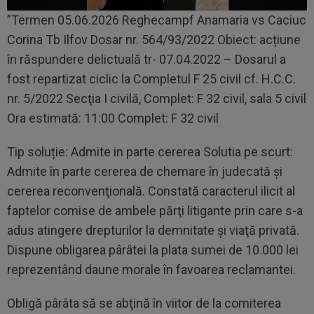
”Termen 05.06.2026 Reghecampf Anamaria vs Caciuc
Corina Tb Ilfov Dosar nr. 564/93/2022 Obiect: acțiune
în răspundere delictuală tr- 07.04.2022 – Dosarul a
fost repartizat ciclic la Completul F 25 civil cf. H.C.C.
nr. 5/2022 Secţia I civilă, Complet: F 32 civil, sala 5 civil
Ora estimată: 11:00 Complet: F 32 civil
Tip soluție: Admite in parte cererea Solutia pe scurt:
Admite în parte cererea de chemare în judecată și
cererea reconvenţională. Constată caracterul ilicit al
faptelor comise de ambele părţi litigante prin care s-a
adus atingere drepturilor la demnitate şi viaţă privată.
Dispune obligarea pârâtei la plata sumei de 10.000 lei
reprezentând daune morale în favoarea reclamantei.
Obligă pârâta să se abţină în viitor de la comiterea