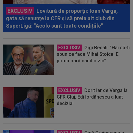
EXCLUSIV
Lovitură de proporții: Ioan Varga,
gata să renunțe la CFR și să preia alt club din
SuperLigă: ”Acolo sunt toate condițiile”
EXCLUSIV
Gigi Becali: ”Hai să-ți
spun ce face Mihai Stoica. E
prima oară când o zic”
EXCLUSIV
Dorit iar de Varga la
CFR Cluj, Edi Iordănescu a luat
decizia!
EXCLUSIV
Gică Craioveanu a