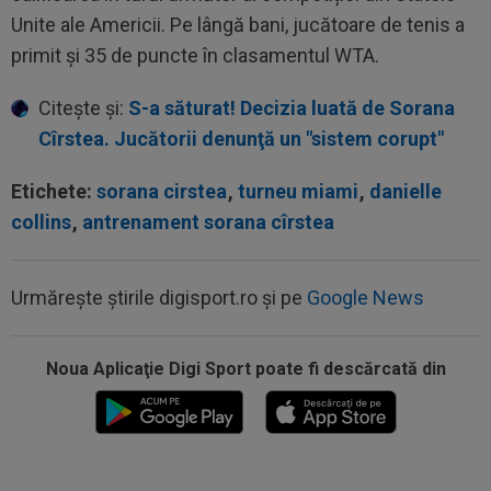
Unite ale Americii. Pe lângă bani, jucătoare de tenis a
primit și 35 de puncte în clasamentul WTA.
Citește și:
S-a săturat! Decizia luată de Sorana
Cîrstea. Jucătorii denunţă un "sistem corupt"
Etichete:
sorana cirstea
,
turneu miami
,
danielle
collins
,
antrenament sorana cîrstea
Urmărește știrile digisport.ro și pe
Google News
17:09
Dur! România a pierdut la scor în fața Franței,
la Campionatul Mondial. Singura...
Noua Aplicaţie Digi Sport poate fi descărcată din
17:07
MM Stoica, convins când a văzut ce ”nebunie”
a făcut fiica sa Teodora: ”Am fost...
16:52
VIDEO EXCLUSIV
După 13 ani de la