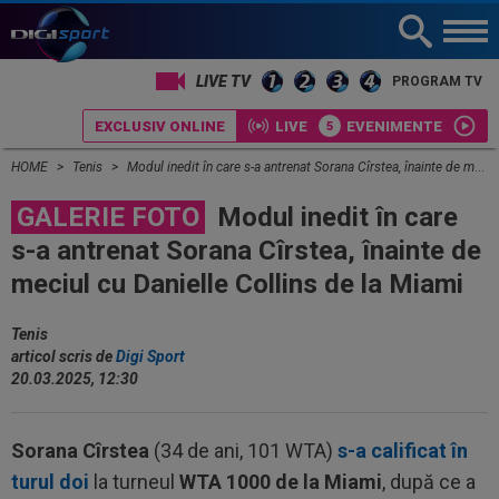
LIVE TV
PROGRAM TV
EXCLUSIV ONLINE
LIVE
EVENIMENTE
HOME
Tenis
Modul inedit în care s-a antrenat Sorana Cîrstea, înainte de meciul cu Danielle Collins de la Miami
GALERIE FOTO
Modul inedit în care
s-a antrenat Sorana Cîrstea, înainte de
meciul cu Danielle Collins de la Miami
Tenis
articol scris de
Digi Sport
20.03.2025, 12:30
Sorana Cîrstea
(34 de ani, 101 WTA)
s-a calificat în
turul doi
la turneul
WTA 1000 de la Miami
, după ce a