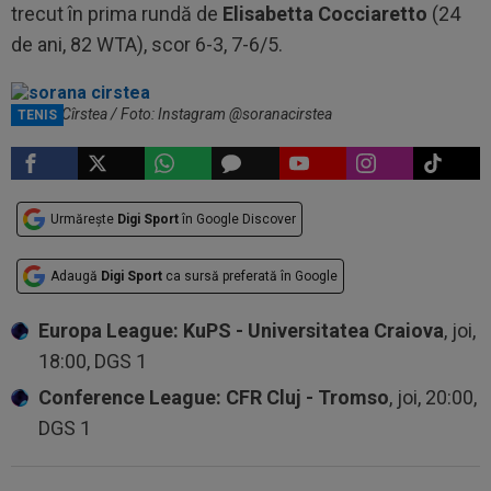
trecut în prima rundă de
Elisabetta Cocciaretto
(24
de ani, 82 WTA), scor 6-3, 7-6/5.
Sorana Cîrstea / Foto: Instagram @soranacirstea
TENIS
Urmărește
Digi Sport
în Google Discover
Adaugă
Digi Sport
ca sursă preferată în Google
Europa League: KuPS - Universitatea Craiova
, joi,
18:00, DGS 1
Conference League: CFR Cluj - Tromso
, joi, 20:00,
DGS 1