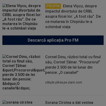
PROFM
Elena Vîșcu, despre
impactul divorțului de CRBL
asupra fiicei lor: „A fost rău”. De
ce mutarea în Chișinău le-a
schimbat viața
Descarcă aplicația Pro FM
Cornel Dinu, război total cu finul
său, Cornel Țălnar. "Procurorul"
pierde 3.500 de lei lunar din
pensie: „O canalie!”
citeşte ştirea pe ziare.com
Sorana Cîrstea a dat vestea