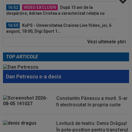
16:52
VIDEO EXCLUSIV
După 13 ani de la
despărțire, Adrian Cristea a caracterizat relația cu
Bianca...
16:50
KuPS - Universitatea Craiova Live Video, joi, 6
august, 18:00, Digi Sport 1...
Vezi ultimele ştiri
16:48
EXCLUSIV
Fotbalistul de 5.000.000€ care l-a
dezamăgit pe Victor Pițurcă: ”Nu știu ce s-a...
TOP ARTICOLE
17:24
OFICIAL
Yan Diomande a semnat cu Real
Madrid! Suma finală e uriașă
Dan Petrescu s-a decis
17:16
FIFA încă datorează cluburilor 215 milioane de
euro după Campionatul Mondial al...
17:15
Ioan Varga a făcut anunțul despre transferul lui
Constantin Pănescu a murit. S-ar
Billel Omrani la CFR Cluj
fi electrocutat în propria curte
17:09
Dur! România a pierdut la scor în fața Franței,
la Campionatul Mondial. Singura...
Lovitură de teatru: Denis Drăguș!
În pole-position pentru transferul