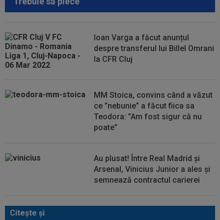
”Trebuie să plece”
Ioan Varga a făcut anunțul
despre transferul lui Billel Omrani
la CFR Cluj
MM Stoica, convins când a văzut
ce ”nebunie” a făcut fiica sa
Teodora: ”Am fost sigur că nu
poate”
Au plusat! Între Real Madrid și
Arsenal, Vinicius Junior a ales și
semnează contractul carierei
Citeşte şi