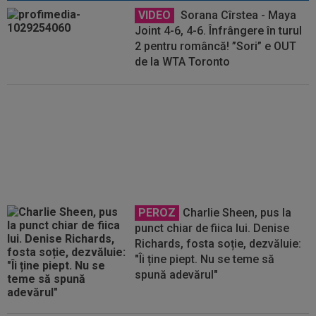
VIDEO
Sorana Cîrstea - Maya
Joint 4-6, 4-6. Înfrângere în turul
2 pentru româncă! ”Sori” e OUT
de la WTA Toronto
Jaqueline Cristian s-a retras de
la WTA Toronto! Cu cine vor juca
Sorana Cîrstea și Gabriela Ruse
PEROZ
Charlie Sheen, pus la
punct chiar de fiica lui. Denise
Richards, fosta soție, dezvăluie:
"Îi ține piept. Nu se teme să
spună adevărul"