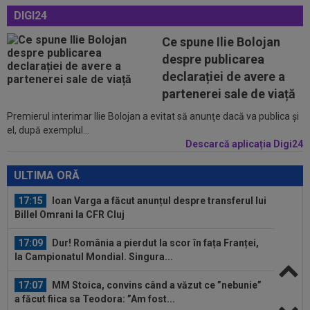
despărțire, Adrian Cristea a caracterizat relația cu
DIGI24
Bianca...
16:50
KuPS - Universitatea Craiova Live Video, joi, 6
Ce spune Ilie Bolojan
august, 18:00, Digi Sport 1...
despre publicarea
16:48
EXCLUSIV
Fotbalistul de 5.000.000€ care l-a
declarației de avere a
dezamăgit pe Victor Pițurcă: ”Nu știu ce s-a...
partenerei sale de viață
Premierul interimar Ilie Bolojan a evitat să anunţe dacă va publica şi
17:24
OFICIAL
Yan Diomande a semnat cu Real
el, după exemplul...
Madrid! Suma finală e uriașă
Descarcă aplicația Digi24
17:16
FIFA încă datorează cluburilor 215 milioane de
euro după Campionatul Mondial al...
ULTIMA ORĂ
17:15
Ioan Varga a făcut anunțul despre transferul lui
Billel Omrani la CFR Cluj
17:09
Dur! România a pierdut la scor în fața Franței,
la Campionatul Mondial. Singura...
17:07
MM Stoica, convins când a văzut ce ”nebunie”
a făcut fiica sa Teodora: ”Am fost...