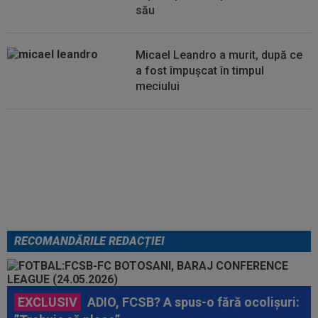
17:07
MM Stoica, convins când a văzut ce ”nebunie”
său
a făcut fiica sa Teodora: ”Am fost...
Micael Leandro a murit, după ce
a fost împușcat în timpul
meciului
Italienii au tras concluzia despre
Cristi Chivu, după AC Milan - Inter
RECOMANDĂRILE REDACȚIEI
EXCLUSIV
ADIO, FCSB? A spus-o fără ocolișuri: