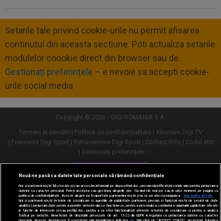
Setarile tale privind cookie-urile nu permit afisarea
continutul din aceasta sectiune. Poti actualiza setarile
modulelor coookie direct din browser sau de
Gestionați preferințele
– e nevoie sa accepti cookie-
urile social media
Copyright © 2026 / DIGI ROMANIA S.A.
Termeni si conditii
Politica de confidentialitate
Abonare Digi TV
Frecvente Digi Sport
Retransmisie Digi Sport
Contact/Info
Codul etic
Gestionați preferințele
Versiune desktop
Nouă ne pasă ca datele tale personale să rămână confidențiale
Noi și partenerii noștri
30
stocăm și/sau accesăm informații pe dispozitivul dvs., precum identificatorii cookie unici pentru prelucrarea
datelor cu caracter personal. Puteți accepta sau gestiona alegerile dvs. făcând clic mai jos sau în orice moment, pe pagina cu
politica de confidențialitate. Aceste alegeri vor fi raportate partenerilor noștri și nu vă vor afecta navigarea.
Mai multe detalii
Noi si partenerii nostri (retelele de socializare si agentiile de publicitate partenere, precum si furnizorii nostri de servicii de date
analitice) prelucram date pentru a permite website-ului sa functioneze, pentru a personaliza continutul si anunturile publicitare afisate
in functie de interesele si/sau profilul dvs., pentru a va oferi functionalitati aferente retelelor de socializare si pentru a analiza
traficul pe website. Beneficiati de drepturile prevazute de art. 15-22 din GDPR in legatura cu prelucrarea datelor cu caracter
personal. Aceste drepturi pot fi exercitate prin modalitatea indicata
aici
. Prin click pe “ACCEPT TOATE”, acceptati folosirea