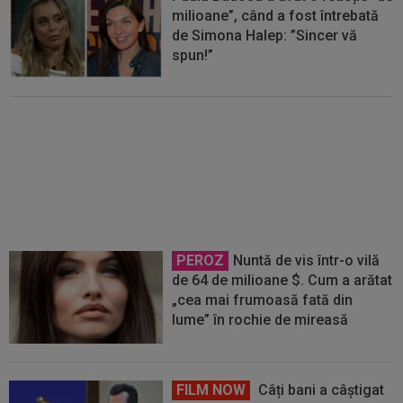
milioane”, când a fost întrebată
de Simona Halep: ”Sincer vă
spun!”
A stat în Loja Regală, lângă
Simona Halep și partenerul ei, și
a ajuns "de nerecunoscut"
PEROZ
Nuntă de vis într-o vilă
de 64 de milioane $. Cum a arătat
„cea mai frumoasă fată din
lume” în rochie de mireasă
FILM NOW
Câți bani a câștigat