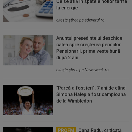
Ce se află în spatele noilor tarife
la energie
citeşte ştirea pe adevarul.ro
Anunțul președintelui deschide
calea spre creșterea pensiilor.
Pensionarii, prima veste bună
după 2 ani
citeşte ştirea pe Newsweek.ro
"Parcă a fost ieri". 7 ani de când
Simona Halep a fost campioana
de la Wimbledon
PROFM
Oana Radu, criticată