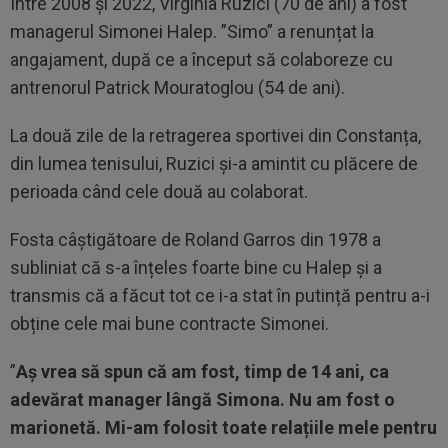
Între 2008 și 2022, Virginia Ruzici (70 de ani) a fost
managerul Simonei Halep. ”Simo” a renunțat la
angajament, după ce a început să colaboreze cu
antrenorul Patrick Mouratoglou (54 de ani).
La două zile de la retragerea sportivei din Constanța,
din lumea tenisului, Ruzici și-a amintit cu plăcere de
perioada când cele două au colaborat.
Fosta câștigătoare de Roland Garros din 1978 a
subliniat că s-a înțeles foarte bine cu Halep și a
transmis că a făcut tot ce i-a stat în putință pentru a-i
obține cele mai bune contracte Simonei.
”
Aș vrea să spun că am fost, timp de 14 ani, ca
adevărat manager lângă Simona. Nu am fost o
marionetă. Mi-am folosit toate relațiile mele pentru