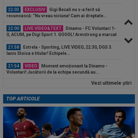
22:03
EXCLUSIV
Gigi Becali nu s-a ferit să
recunoască: ”Nu vreau niciuna! Cam ai dreptate...
22:00
LIVE VIDEO&TEXT
Dinamo - FC Voluntari 1-
0, ACUM, pe Digi Sport 1. GOOOL! Armstrong a marcat
din...
21:58
Estrela - Sporting, LIVE VIDEO, 22:30, DGS 3.
Ianis Stoica e titular! Echipele...
21:54
VIDEO
Moment emoționant la Dinamo -
Voluntari! Jucătorii de la echipa secundă au...
Vezi ultimele ştiri
21:51
Decizia luată de Barcelona, după ce
Manchester City i-a refuzat prima ofertă...
TOP ARTICOLE
21:35
EXCLUSIV
Prunea și Torje au dat verdictul,
după ce Șumudică a acceptat să revină la CFR...
22:18
FOTO
Ce a făcut Daniel Pancu, la o zi după
scandalul de la Arad