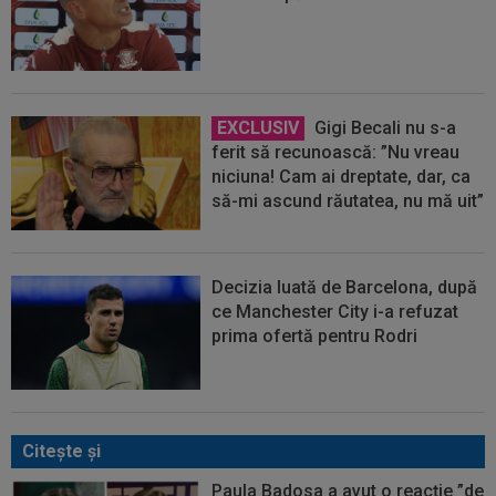
EXCLUSIV
Gigi Becali nu s-a
ferit să recunoască: ”Nu vreau
niciuna! Cam ai dreptate, dar, ca
să-mi ascund răutatea, nu mă uit”
Decizia luată de Barcelona, după
ce Manchester City i-a refuzat
prima ofertă pentru Rodri
Citeşte şi
Paula Badosa a avut o reacție ”de