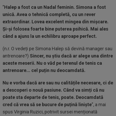
”
Halep a fost ca un Nadal feminin. Simona a fost
unică. Avea o tehnică completă, cu un rever
extraordinar. Lovea excelent mingea din mișcare.
Și-și folosea foarte bine puterea psihică. Mai ales
când a ajuns la un echilibru aproape perfect.
(n.r. O vedeți pe Simona Halep să devină manager sau
antrenoare?)
Sincer, nu știu dacă ar alege una dintre
aceste meserii. Nu o văd pe terenul de tenis ca
antrenoare... cel puțin nu deocamdată.
Nu e vorba dacă are sau nu calitățile necesare, ci de
a descoperi o nouă pasiune. Când va simți că nu
poate sta departe de tenis, poate. Deocamdată
cred că vrea să se bucure de puțină liniște
”, a mai
spus Virginia Ruzici, potrivit sursei menționată