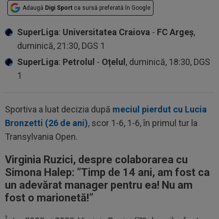
Adaugă
Digi Sport
ca sursă preferată în Google
SuperLiga
:
Universitatea Craiova
-
FC Argeș
,
duminică, 21:30, DGS 1
SuperLiga
:
Petrolul
-
Oțelul
, duminică, 18:30, DGS
1
Sportiva a luat decizia după
meciul pierdut cu Lucia
Bronzetti (26 de ani)
, scor 1-6, 1-6, în primul tur la
Transylvania Open.
Virginia Ruzici, despre colaborarea cu
Simona Halep: ”Timp de 14 ani, am fost ca
un adevărat manager pentru ea! Nu am
fost o marionetă!”