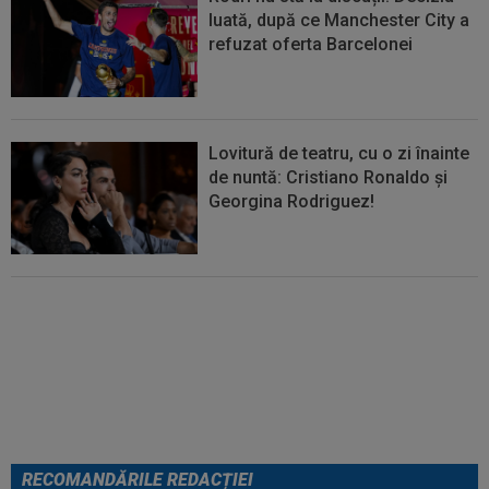
luată, după ce Manchester City a
refuzat oferta Barcelonei
Lovitură de teatru, cu o zi înainte
de nuntă: Cristiano Ronaldo și
Georgina Rodriguez!
EXCLUSIV
”Mi-a zis MM: `Bă,
Gigi, nu ai văzut așa ceva!”.
Becali s-a convins după 29 de
minute și a luat decizia: OUT
RECOMANDĂRILE REDACȚIEI