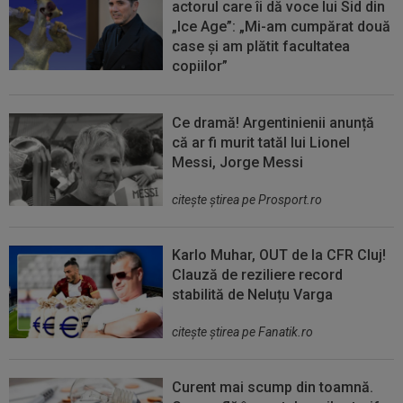
actorul care îi dă voce lui Sid din
„Ice Age”: „Mi-am cumpărat două
case și am plătit facultatea
copiilor”
Ce dramă! Argentinienii anunță
că ar fi murit tatăl lui Lionel
Messi, Jorge Messi
citeşte ştirea pe Prosport.ro
Karlo Muhar, OUT de la CFR Cluj!
Clauză de reziliere record
stabilită de Neluțu Varga
citeşte ştirea pe Fanatik.ro
Curent mai scump din toamnă.