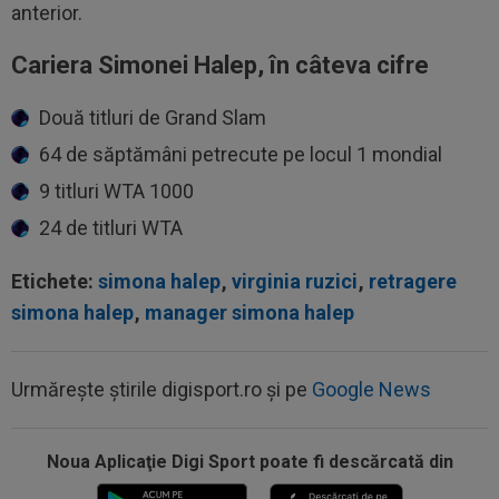
anterior.
Cariera Simonei Halep, în câteva cifre
Două titluri de Grand Slam
64 de săptămâni petrecute pe locul 1 mondial
9 titluri WTA 1000
24 de titluri WTA
Etichete:
simona halep
,
virginia ruzici
,
retragere
simona halep
,
manager simona halep
Urmărește știrile digisport.ro și pe
Google News
Noua Aplicaţie Digi Sport poate fi descărcată din