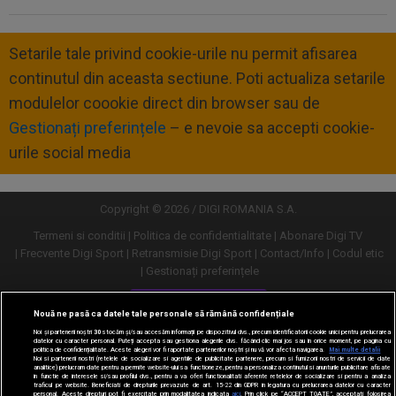
Setarile tale privind cookie-urile nu permit afisarea
continutul din aceasta sectiune. Poti actualiza setarile
modulelor coookie direct din browser sau de
Gestionați preferințele
– e nevoie sa accepti cookie-
urile social media
Copyright © 2026 / DIGI ROMANIA S.A.
Termeni si conditii
Politica de confidentialitate
Abonare Digi TV
Frecvente Digi Sport
Retransmisie Digi Sport
Contact/Info
Codul etic
Gestionați preferințele
Versiune desktop
Nouă ne pasă ca datele tale personale să rămână confidențiale
Noi și partenerii noștri
30
stocăm și/sau accesăm informații pe dispozitivul dvs., precum identificatorii cookie unici pentru prelucrarea
datelor cu caracter personal. Puteți accepta sau gestiona alegerile dvs. făcând clic mai jos sau în orice moment, pe pagina cu
politica de confidențialitate. Aceste alegeri vor fi raportate partenerilor noștri și nu vă vor afecta navigarea.
Mai multe detalii
Noi si partenerii nostri (retelele de socializare si agentiile de publicitate partenere, precum si furnizorii nostri de servicii de date
analitice) prelucram date pentru a permite website-ului sa functioneze, pentru a personaliza continutul si anunturile publicitare afisate
in functie de interesele si/sau profilul dvs., pentru a va oferi functionalitati aferente retelelor de socializare si pentru a analiza
traficul pe website. Beneficiati de drepturile prevazute de art. 15-22 din GDPR in legatura cu prelucrarea datelor cu caracter
personal. Aceste drepturi pot fi exercitate prin modalitatea indicata
aici
. Prin click pe “ACCEPT TOATE”, acceptati folosirea