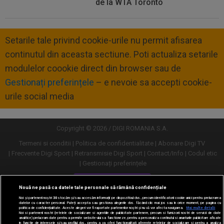
de la WTA Toronto
Setarile tale privind cookie-urile nu permit afisarea
continutul din aceasta sectiune. Poti actualiza setarile
modulelor coookie direct din browser sau de
Gestionați preferințele
– e nevoie sa accepti cookie-
urile social media
Copyright © 2026 / DIGI ROMANIA S.A.
Termeni si conditii
Politica de confidentialitate
Abonare Digi TV
Frecvente Digi Sport
Retransmisie Digi Sport
Contact/Info
Codul etic
Gestionați preferințele
Versiune desktop
Nouă ne pasă ca datele tale personale să rămână confidențiale
Noi și partenerii noștri
30
stocăm și/sau accesăm informații pe dispozitivul dvs., precum identificatorii cookie unici pentru prelucrarea
datelor cu caracter personal. Puteți accepta sau gestiona alegerile dvs. făcând clic mai jos sau în orice moment, pe pagina cu
politica de confidențialitate. Aceste alegeri vor fi raportate partenerilor noștri și nu vă vor afecta navigarea.
Mai multe detalii
Noi si partenerii nostri (retelele de socializare si agentiile de publicitate partenere, precum si furnizorii nostri de servicii de date
analitice) prelucram date pentru a permite website-ului sa functioneze, pentru a personaliza continutul si anunturile publicitare afisate
in functie de interesele si/sau profilul dvs., pentru a va oferi functionalitati aferente retelelor de socializare si pentru a analiza