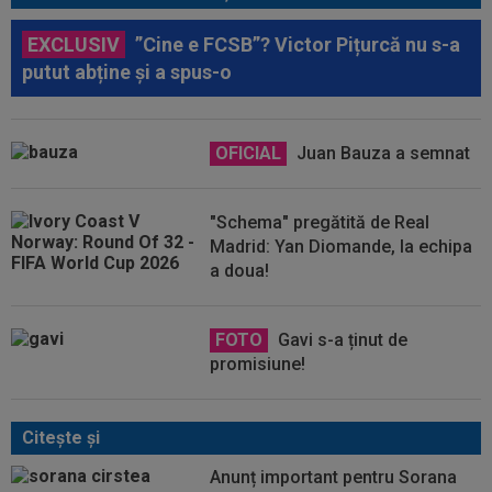
EXCLUSIV
”Cine e FCSB”? Victor Pițurcă nu s-a
putut abține și a spus-o
OFICIAL
Juan Bauza a semnat
"Schema" pregătită de Real
Madrid: Yan Diomande, la echipa
a doua!
FOTO
Gavi s-a ținut de
promisiune!
Citeşte şi
Anunț important pentru Sorana