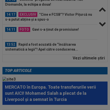
14:17
EXCLUSIV
”Cine e FCSB”? Victor Pițurcă nu
s-a putut abține și a spus-o
14:11
FOTO
Gavi s-a ținut de promisiune!
13:52
Rapid a fost acuzată de ”încălcarea
sistematică a legii”! Apel către conducerea...
13:37
EXCLUSIV
Ilie Dumitrescu l-a găsit vinovat la
FCSB: ”N-ai cum să faci asta. Semnal de...
Vezi ultimele ştiri
14:59
Abia aștepta! Carragher l-a pus la colț pe Mo
Salah: "Mă gândeam că vrea să...
TOP ARTICOLE
14:51
OFICIAL
Lotul Universității Craiova la meciul
cu KuPS din Europa League: reveniri...
MERCATO în Europa. Toate transferurile verii
sunt AICI! Mohamed Salah a plecat de la
14:24
OFICIAL
Juan Bauza a semnat
Liverpool și a semnat în Turcia
14:18
"Schema" pregătită de Real Madrid: Yan