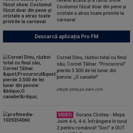
revenit acasă și a făcut show.
Costumul făcut doar din pene și
cristale a atras toate privirile la
carnaval
Descarcă aplicația Pro FM
Cornel Dinu, război total cu finul
său, Cornel Țălnar. "Procurorul"
pierde 3.500 de lei lunar din
pensie: „O canalie!”
citeşte ştirea pe ziare.com
VIDEO
Sorana Cîrstea - Maya
Joint 4-6, 4-6. Înfrângere în turul
2 pentru româncă! ”Sori” e OUT