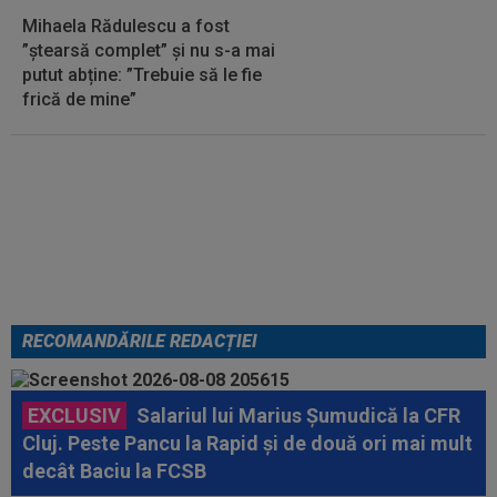
Mihaela Rădulescu a fost
”ștearsă complet” și nu s-a mai
putut abține: ”Trebuie să le fie
frică de mine”
Cel mai bine plătit jucător din
SuperLigă a devenit liber! Gigi
Becali spunea: ”Pregătesc o
bombă! Bani mulți”
RECOMANDĂRILE REDACȚIEI
EXCLUSIV
Salariul lui Marius Șumudică la CFR
Cluj. Peste Pancu la Rapid și de două ori mai mult
decât Baciu la FCSB