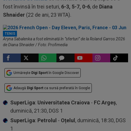
fost învinsă în trei seturi,
6-3, 5-7, 0-6
, de
Diana
Shnaider
(22 de ani, 23 WTA).
TENIS
Aryna Sabalenka a fost eliminată în ”sferturi” de la Roland Garros 2026
de Diana Shnaider / Foto: Profimedia
Urmărește
Digi Sport
în Google Discover
Adaugă
Digi Sport
ca sursă preferată în Google
SuperLiga
:
Universitatea Craiova
-
FC Argeș
,
duminică, 21:30, DGS 1
SuperLiga
:
Petrolul
-
Oțelul
, duminică, 18:30, DGS
1