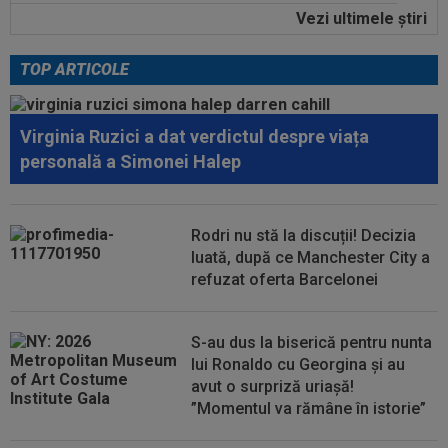
Vezi ultimele ştiri
23:58
EXCLUSIV
Salariul lui Marius Șumudică la
CFR Cluj. Peste Pancu la Rapid și de două ori...
TOP ARTICOLE
00:39
Reacția total neașteptată a lui Nuno Campos,
întrebat de Adrian Mazilu după...
Virginia Ruzici a dat verdictul despre viața
00:39
Florin Pîrvu a surprins pe toată lumea, după
personală a Simonei Halep
umilința cu Dinamo
00:38
VIDEO
Barcelona a pierdut trofeul ”Friuli
Venezia Giulia Cup”! Udinese a dat lovitura...
Rodri nu stă la discuții! Decizia
luată, după ce Manchester City a
00:20
VIDEO
Alex Musi a dat declarația serii, după
refuzat oferta Barcelonei
ce Dinamo a învins-o pe FC Voluntari cu...
00:20
VIDEO
Estrela - Sporting 2-2. Meci
S-au dus la biserică pentru nunta
spectaculos! Ianis Stoica a fost titular. Cele mai...
lui Ronaldo cu Georgina și au
avut o surpriză uriașă!
”Momentul va rămâne în istorie”