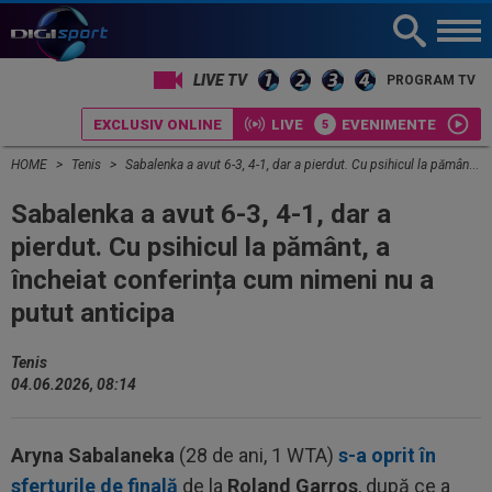
LIVE TV
PROGRAM TV
EXCLUSIV ONLINE
LIVE
EVENIMENTE
HOME
Tenis
Sabalenka a avut 6-3, 4-1, dar a pierdut. Cu psihicul la pământ, a încheiat conferința cum nimeni nu a putut anticipa
Sabalenka a avut 6-3, 4-1, dar a
pierdut. Cu psihicul la pământ, a
încheiat conferința cum nimeni nu a
putut anticipa
Tenis
04.06.2026, 08:14
Aryna Sabalaneka
(28 de ani, 1 WTA)
s-a oprit în
sferturile de finală
de la
Roland Garros
, după ce a