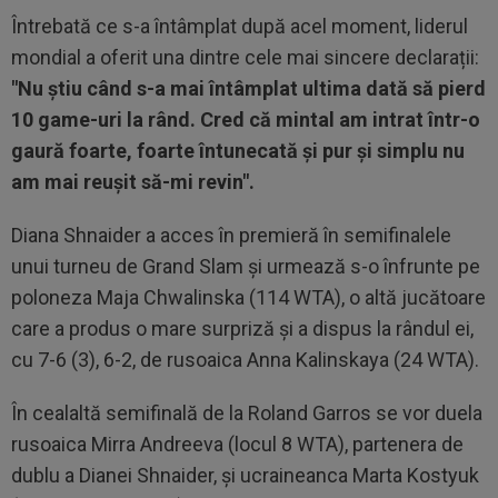
Întrebată ce s-a întâmplat după acel moment, liderul
mondial a oferit una dintre cele mai sincere declarații:
"Nu știu când s-a mai întâmplat ultima dată să pierd
10 game-uri la rând. Cred că mintal am intrat într-o
gaură foarte, foarte întunecată și pur și simplu nu
am mai reușit să-mi revin".
Diana Shnaider a acces în premieră în semifinalele
unui turneu de Grand Slam și urmează s-o înfrunte pe
poloneza Maja Chwalinska (114 WTA), o altă jucătoare
care a produs o mare surpriză și a dispus la rândul ei,
cu 7-6 (3), 6-2, de rusoaica Anna Kalinskaya (24 WTA).
În cealaltă semifinală de la Roland Garros se vor duela
rusoaica Mirra Andreeva (locul 8 WTA), partenera de
dublu a Dianei Shnaider, şi ucraineanca Marta Kostyuk