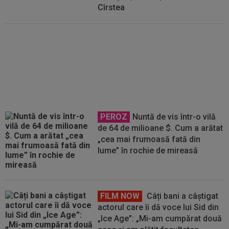
Cîrstea
Aryna Sabalenka a ales între
Jannik Sinner și Carlos Alcaraz:
”Dumnezeule!”
PEROZ
Nuntă de vis într-o vilă
de 64 de milioane $. Cum a arătat
„cea mai frumoasă fată din
lume” în rochie de mireasă
FILM NOW
Câți bani a câștigat
actorul care îi dă voce lui Sid din
„Ice Age”: „Mi-am cumpărat două