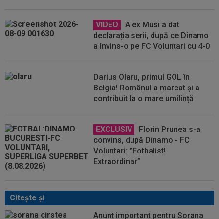
VIDEO
Alex Musi a dat
declarația serii, după ce Dinamo
a învins-o pe FC Voluntari cu 4-0
Darius Olaru, primul GOL în
Belgia! Românul a marcat și a
contribuit la o mare umilință
EXCLUSIV
Florin Prunea s-a
convins, după Dinamo - FC
Voluntari: ”Fotbalist!
Extraordinar”
Citeşte şi
Anunț important pentru Sorana