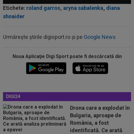
Etichete:
roland garros
,
aryna sabalenka
,
diana
shnaider
Urmărește știrile digisport.ro și pe
Google News
Noua Aplicaţie Digi Sport poate fi descărcată din
00:20
VIDEO
Alex Musi a dat declarația serii, după
ce Dinamo a învins-o pe FC Voluntari cu...
00:20
VIDEO
Estrela - Sporting 2-2. Meci
spectaculos! Ianis Stoica a fost titular. Cele mai...
00:02
EXCLUSIV
Florin Prunea s-a convins, după
DIGI24
Dinamo - FC Voluntari: ”Fotbalist! Extraordinar”
Drona care a explodat în
00:00
Ion Gheorghe a rupt tăcerea, după ce a
Bulgaria, aproape de
provocat penalty-ul din care Dinamo a...
România, a fost
23:58
EXCLUSIV
Salariul lui Marius Șumudică la
identificată. Ce arată