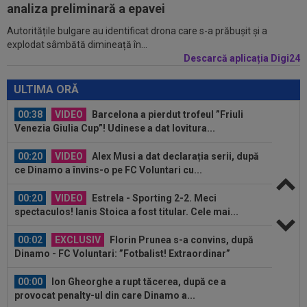
CFR Cluj. Peste Pancu la Rapid și de două ori...
analiza preliminară a epavei
Autoritățile bulgare au identificat drona care s-a prăbușit și a
00:39
Reacția total neașteptată a lui Nuno Campos,
explodat sâmbătă dimineață în...
întrebat de Adrian Mazilu după...
Descarcă aplicația Digi24
00:39
Florin Pîrvu a surprins pe toată lumea, după
umilința cu Dinamo
ULTIMA ORĂ
00:38
VIDEO
Barcelona a pierdut trofeul ”Friuli
Venezia Giulia Cup”! Udinese a dat lovitura...
00:20
VIDEO
Alex Musi a dat declarația serii, după
ce Dinamo a învins-o pe FC Voluntari cu...
00:20
VIDEO
Estrela - Sporting 2-2. Meci
spectaculos! Ianis Stoica a fost titular. Cele mai...
00:02
EXCLUSIV
Florin Prunea s-a convins, după
Dinamo - FC Voluntari: ”Fotbalist! Extraordinar”
00:00
Ion Gheorghe a rupt tăcerea, după ce a
provocat penalty-ul din care Dinamo a...