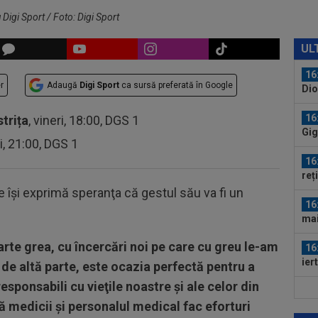
dec
 Digi Sport / Foto: Digi Sport
16
Rap
UL
16
r
Adaugă
Digi Sport
ca sursă preferată în Google
Dio
lun
16
strița
, vineri, 18:00, DGS 1
Gig
ri, 21:00, DGS 1
con
16
reț
Cra
 îşi exprimă speranţa că gestul său va fi un
16
mai
rte grea, cu încercări noi pe care cu greu le-am
16
ier
 de altă parte, este ocazia perfectă pentru a
responsabili cu vieţile noastre şi ale celor din
16
ă medicii şi personalul medical fac eforturi
Cit