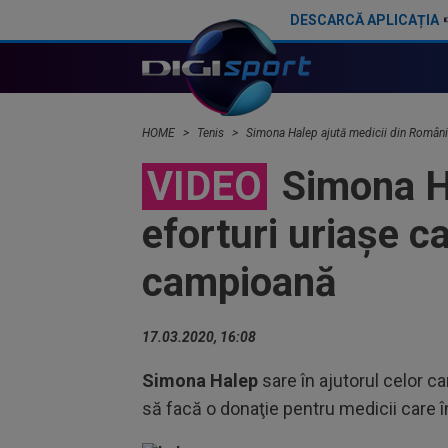
DESCARCĂ APLICAȚIA
Țiriac Jr. a văzut imaginile cu Simona Halep și noul partener: "Ai reușit!". "Răspunsul" fostei sportive a venit instant
HOME
Tenis
Simona Halep ajută medicii din România
VIDEO
Simona Ha
eforturi uriaşe c
campioană
17.03.2020, 16:08
Simona Halep
sare în ajutorul celor c
să facă o donaţie pentru medicii care 