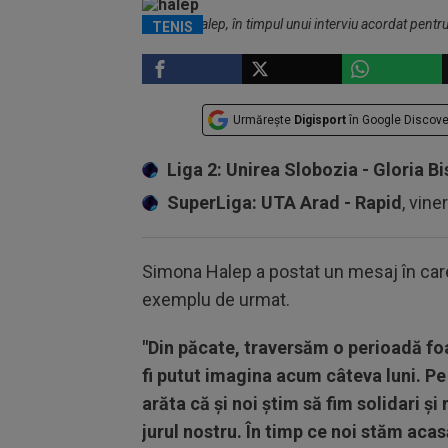
Simona Halep, în timpul unui interviu acordat pentru
TENIS
Urmărește
Digisport
în Google Discove
Liga 2: Unirea Slobozia - Gloria Bi
SuperLiga: UTA Arad - Rapid
, vine
Simona Halep a postat un mesaj în care
exemplu de urmat.
"Din păcate, traversăm o perioadă foa
fi putut imagina acum câteva luni. Pe
arăta că şi noi ştim să fim solidari şi 
jurul nostru. În timp ce noi stăm acas