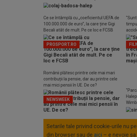
Ce se întâmplă cu „coeficientul UEFA de
"Sunt 
100.000.000 de euro”, la care ține Gigi
timpul
Becali atât de mult. Pe ce loc e FCSB
accide
din m
PROSPORT.RO
FIL
Românii plătesc printre cele mai mari
contribuții la pensie, dar au printre cele
mai mici pensii în UE. De ce?
"Parc
Halep
NEWSWEEK
Wimb
Setarile tale privind cookie-urile nu 
din browser sau de
aici
– e nevoie sa 