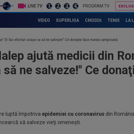
LIVE TV
PROGRAM TV
EXCLUS
Alexandru Țiriac a văzut lângă cine a stat Simona Halep la Wimbledon și i-a transmis doar DOUĂ cuvinte
VIDEO
SUPERLIGA
CM2026
TENIS
LA 
16
! "Ei fac eforturi uriaşe ca să ne salveze!" Ce donaţie face marea campioană
mai
lep ajută medicii din Rom
16
ier
a să ne salveze!" Ce dona
16
Cit
15
se
15
are luptă împotriva
epidemiei cu coronavirus
din România
ver
încearcă să salveze vieţi omeneşti.
16