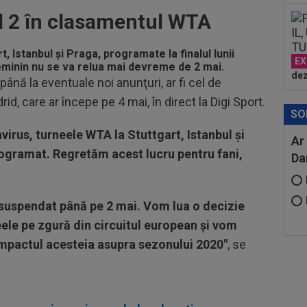
l 2 în clasamentul WTA
t, Istanbul
şi
Praga
, programate la finalul lunii
EX
 feminin nu se va relua mai devreme de 2 mai.
dez
până la eventuale noi anunţuri, ar fi cel de
d, care ar începe pe 4 mai, în direct la Digi Sport.
SO
virus, turneele WTA la Stuttgart, Istanbul și
Ar
ogramat. Regretăm acest lucru pentru fani,
Da
suspendat până pe 2 mai. Vom lua o decizie
eele pe zgură din circuitul european și vom
impactul acesteia asupra sezonului 2020"
, se