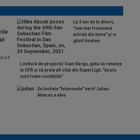
La 3 ani de la divorț,
"cea mai frumoasă
ile
actriță din lume" și-a
at
găsit liniștea
 a fi
Lovitură de proporții: Ioan Varga, gata să renunțe
la CFR și să preia alt club din SuperLigă: ”Acolo
sunt toate condițiile”
Se încheie "telenovela" verii! Julian
Alvarez a ales
ADIO, FCSB? A spus-o
fără ocolișuri: ”Trebuie
să plece”