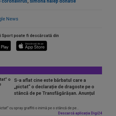
 coronavirus
,
simona halep donatie
gle News
i Sport poate fi descărcată din
S-a aflat cine este bărbatul care a
„pictat” o declarație de dragoste pe o
stâncă de pe Transfăgărășan. Anunțul
tat” cu spray graffiti o inimă pe o stâncă de pe...
Descarcă aplicația Digi24