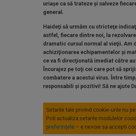
uriaşe ca să trateze şi salveze fieca
general.
Haideţi să urmăm cu stricteţe indicaţ
astfel,
fiecare dintre noi, la rezolva
dramatic cursul normal al vieţii. Am
achiziţionarea echipamentelor şi mat
ce va fi direcţionată imediat către au
Încurajez pe toţi cei care pot să sprij
combatere a acestui virus. Între timp,
responsabili şi pozitivi! Să ne ajute
Setarile tale privind cookie-urile nu p
Poti actualiza setarile modulelor coo
preferințele
– e nevoie sa accepti coo