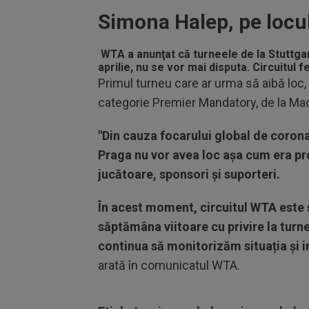
Simona Halep, pe locu
WTA a anunţat că turneele de la
Stuttgar
aprilie, nu se vor mai disputa. Circuitul
Primul turneu care ar urma să aibă loc, 
categorie Premier Mandatory, de la Madri
"Din cauza focarului global de corona
Praga nu vor avea loc așa cum era pr
jucătoare, sponsori şi suporteri.
În acest moment, circuitul WTA este 
săptămâna viitoare cu privire la turn
continua să monitorizăm situația și 
arată în comunicatul WTA.