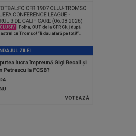
CLUSIV
Folha, OUT de la CFR Cluj după
astrul cu Tromso! ”Îi dau afară pe toți!”...
NDAJUL ZILEI
 putea lucra împreună Gigi Becali și
n Petrescu la FCSB?
DA
NU