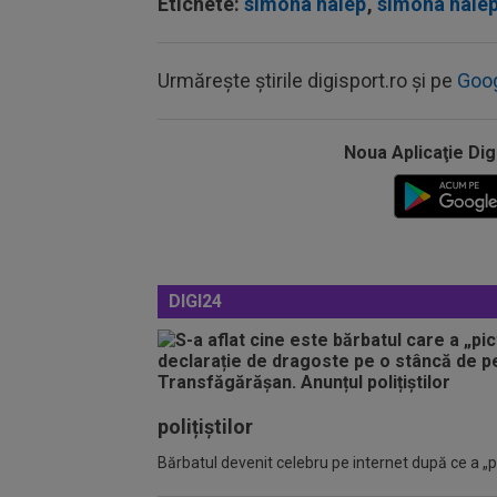
Etichete:
simona halep
,
simona halep
Urmărește știrile digisport.ro și pe
Goo
Noua Aplicaţie Dig
DIGI24
polițiștilor
Bărbatul devenit celebru pe internet după ce a „pic