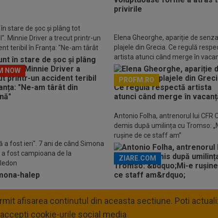
în stare de șoc și plâng tot
Elena Gheorghe, apariție de senza
". Minnie Driver a trecut printr-un
plajele din Grecia. Ce regulă respe
nt teribil în Franța: "Ne-am târât
artista atunci când merge în vaca
așină"
M NOW
PROFM.RO
Descarcă aplicația Pr
Antonio Folha, antrenorul lui CFR C
demis după umilința cu Tromso: „
rușine de ce staff am”
ă a fost ieri". 7 ani de când Simona
 a fost campioana de la
ZIARE.COM
ledon
permit afisarea continutul din aceasta sectiune. Poti actua
accepti cookie-urile social media