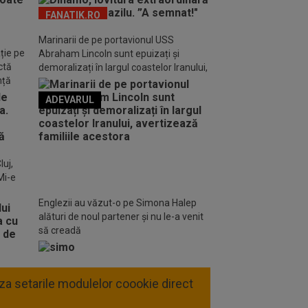
FANATIK.RO
Marinarii de pe portavionul USS
ție pe
Abraham Lincoln sunt epuizați și
ctă
demoralizați în largul coastelor Iranului,
nță
avertizează familiile acestora
ADEVARUL
o FM
luj,
Mi-e
Englezii au văzut-o pe Simona Halep
alături de noul partener și nu le-a venit
să creadă
liza setarile modulelor coookie direct