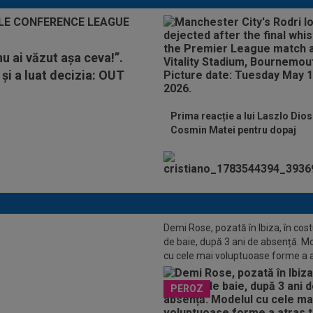
nu ai văzut așa ceva!”.
și a luat decizia: OUT
Prima reacție a lui Laszlo Dios
Cosmin Matei pentru dopaj
Demi Rose, pozată în Ibiza, în co
de baie, după 3 ani de absență. M
cu cele mai voluptuoase forme a 
toate privirile
t în Loja Regală, lângă Simona
PEROZ
și partenerul ei, și a ajuns "de
unoscut"