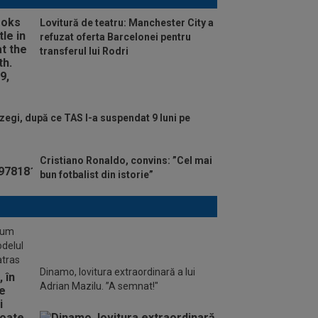
Lovitură de teatru: Manchester City a
refuzat oferta Barcelonei pentru
transferul lui Rodri
zegi, după ce TAS l-a suspendat 9 luni pe
Cristiano Ronaldo, convins: ”Cel mai
bun fotbalist din istorie”
stum
odelul
atras
Dinamo, lovitura extraordinară a lui
Adrian Mazilu. ”A semnat!"