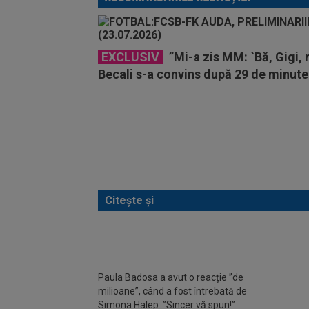
EXCLUSIV
”Mi-a zis MM: `Bă, Gigi, 
Becali s-a convins după 29 de minute 
Citește și
Paula Badosa a avut o reacție ”de
A sta
milioane”, când a fost întrebată de
Halep 
Simona Halep: ”Sincer vă spun!”
nerec