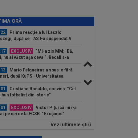
izia! Zero pentru Denis Drăguș
:28
Filip Stojilkovic, noul atacant al
idului, cucerit de Daniel Pancu...
TIMA ORĂ
:22
Prima reacție a lui Laszlo
szegi, după ce TAS l-a suspendat 9
i pe Cosmin...
:17
EXCLUSIV
”Mi-a zis MM: `Bă,
i, nu ai văzut așa ceva!”. Becali s-a
vins după 29 de...
:13
Mario Felgueiras a spus-o fără
ineri, după KuPS - Universitatea
iova 1-1...
:01
Cristiano Ronaldo, convins: ”Cel
 bun fotbalist din istorie”
:01
EXCLUSIV
Victor Pițurcă nu i-a
tat pe cei de la FCSB: ”E rușinos”
Vezi ultimele ştiri
:01
Lovitură de teatru: Manchester
y a refuzat oferta Barcelonei pentru...