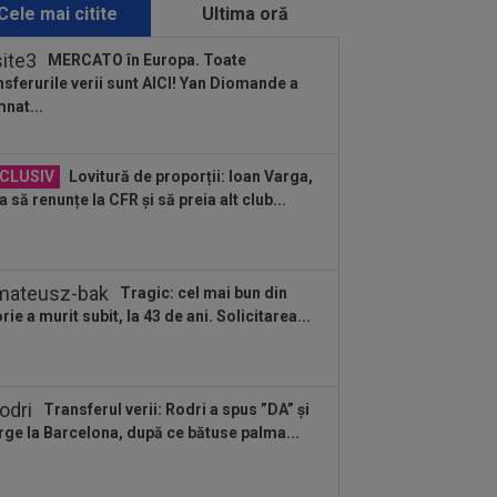
Cele mai citite
Ultima oră
:48
OFICIAL
Leonardo Bonucci a
mnat
MERCATO în Europa. Toate
nsferurile verii sunt AICI! Yan Diomande a
:30
EXCLUSIV
Ilie Dumitrescu a dat
nat...
dictul în privința lui Marius Baciu
:36
OFICIAL
Trabzonspor a luat
CLUSIV
Lovitură de proporții: Ioan Varga,
izia! Zero pentru Denis Drăguș
a să renunțe la CFR și să preia alt club...
:28
Filip Stojilkovic, noul atacant al
idului, cucerit de Daniel Pancu...
Tragic: cel mai bun din
:22
Prima reacție a lui Laszlo
orie a murit subit, la 43 de ani. Solicitarea...
szegi, după ce TAS l-a suspendat 9
i pe Cosmin...
:17
EXCLUSIV
”Mi-a zis MM: `Bă,
i, nu ai văzut așa ceva!”. Becali s-a
vins după 29 de...
Transferul verii: Rodri a spus ”DA” și
:13
Mario Felgueiras a spus-o fără
ge la Barcelona, după ce bătuse palma...
ineri, după KuPS - Universitatea
iova 1-1...