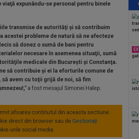
re viaţă expunându-se personal pentru binele
15
se
tra
15
iile transmise de autorităţi şi să contribuim
sem
ver
rea acestei probleme de natură să ne afecteze
 decis să donez o sumă de bani pentru
16
EX
dec
erialelor necesare în asemenea situaţii, sumă
gat
torităţile medicale din Bucureşti şi Constanţa.
16
ine să contribuie şi ei la eforturile comune de
Rap
 să avem cu toţii grijă de noi, să fim
16
 Dumnezeu!,"
a fost mesajul Simonei
Halep.
ist
Dio
lun
16
Gig
ermit afisarea continutul din aceasta sectiune.
con
okie direct din browser sau de
Gestionați
16
mer
reț
kie-urile social media
Cra