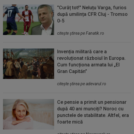
"Curăț tot!" Neluțu Varga, furios
după umilința CFR Cluj - Tromso
0-5
citeşte ştirea pe Fanatik.ro
Invenția militară care a
revoluționat războiul în Europa.
Cum funcționa armata lui „El
Gran Capitán”
citeşte ştirea pe adevarul.ro
Ce pensie a primit un pensionar
după 40 ani munciți? Noroc cu
punctele de stabilitate. Altfel, era
foarte mică