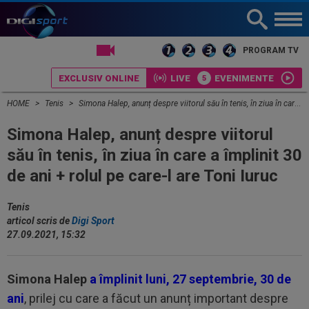
LIVE TV
PROGRAM TV
EXCLUSIV ONLINE
LIVE
EVENIMENTE
HOME
Tenis
Simona Halep, anunț despre viitorul său în tenis, în ziua în care a împlinit 30 de ani + rolul pe care-l are Toni Iuruc
Simona Halep, anunț despre viitorul
său în tenis, în ziua în care a împlinit 30
de ani + rolul pe care-l are Toni Iuruc
Tenis
articol scris de
Digi Sport
27.09.2021, 15:32
Simona Halep
a împlinit luni, 27 septembrie, 30 de
ani
, prilej cu care a făcut un anunț important despre