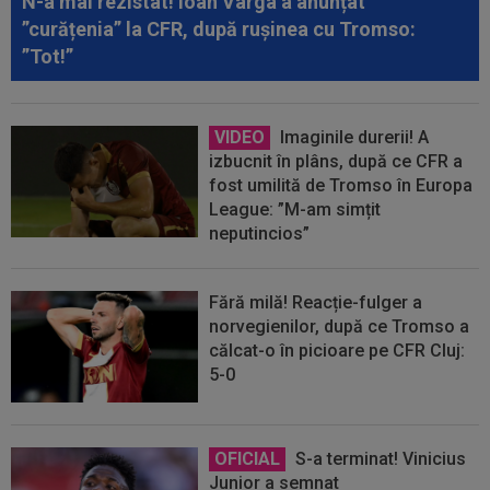
N-a mai rezistat! Ioan Varga a anunțat
”curățenia” la CFR, după rușinea cu Tromso:
”Tot!”
VIDEO
Imaginile durerii! A
izbucnit în plâns, după ce CFR a
fost umilită de Tromso în Europa
League: ”M-am simțit
neputincios”
Fără milă! Reacție-fulger a
norvegienilor, după ce Tromso a
călcat-o în picioare pe CFR Cluj:
5-0
OFICIAL
S-a terminat! Vinicius
Junior a semnat