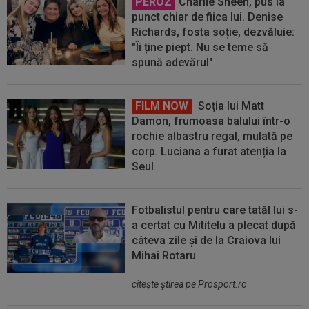
PEROZ
Charlie Sheen, pus la
punct chiar de fiica lui. Denise
Richards, fosta soție, dezvăluie:
"Îi ține piept. Nu se teme să
spună adevărul"
FILM NOW
Soția lui Matt
Damon, frumoasa balului într-o
rochie albastru regal, mulată pe
corp. Luciana a furat atenția la
Seul
Fotbalistul pentru care tatăl lui s-
a certat cu Mititelu a plecat după
câteva zile și de la Craiova lui
Mihai Rotaru
citeşte ştirea pe Prosport.ro