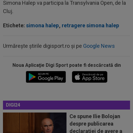
Simona Halep va participa la Transylvania Open, de la
Cluj.
Etichete:
simona halep
,
retragere simona halep
Urmărește știrile digisport.ro și pe
Google News
21:40
Fără milă! Reacție-fulger a norvegienilor, după
ce Tromso a călcat-o în...
Noua Aplicaţie Digi Sport poate fi descărcată din
21:38
VIDEO
Imaginile durerii! A izbucnit în plâns,
după ce CFR a fost umilită de Tromso în...
21:24
VIDEO
CFR Cluj - Tromso 0-5 | Umilință
totală pentru gruparea din Gruia care e ca și...
DIGI24
21:16
Aflat între Barcelona și PSG, Ferran Torres a
Ce spune Ilie Bolojan
ales
despre publicarea
21:14
OFICIAL
S-a terminat! Vinicius Junior a
declarației de avere a