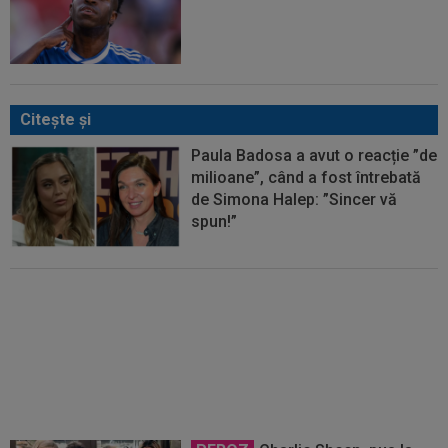
Citeşte şi
Paula Badosa a avut o reacție ”de
milioane”, când a fost întrebată
de Simona Halep: ”Sincer vă
spun!”
A stat în Loja Regală, lângă
Simona Halep și partenerul ei, și
a ajuns "de nerecunoscut"