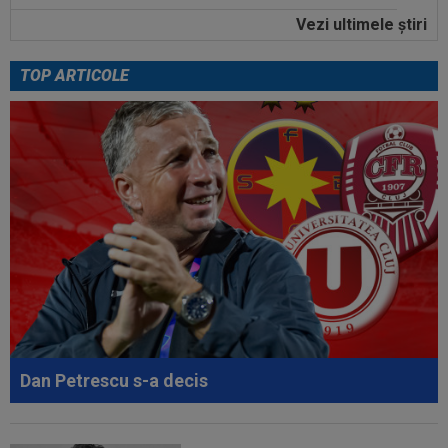
Vezi ultimele ştiri
21:14
OFICIAL
S-a terminat! Vinicius Junior a
semnat
TOP ARTICOLE
21:58
N-a mai rezistat! Ioan Varga a anunțat
”curățenia” la CFR, după rușinea cu...
21:55
Camora a spus de ce România e sub Norvegia
la fotbal, după umilința din Gruia...
21:51
Antonio Folha nu s-a mai ferit, după CFR -
Tromso 0-5: ”Am arătat rău...
21:40
Fără milă! Reacție-fulger a norvegienilor, după
ce Tromso a călcat-o în...
21:38
VIDEO
Imaginile durerii! A izbucnit în plâns,
după ce CFR a fost umilită de Tromso în...
Dan Petrescu s-a decis