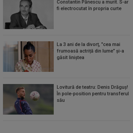
Constantin Pănescu a murit. S-ar
fi electrocutat în propria curte
La 3 ani de la divorț, "cea mai
frumoasă actriță din lume" și-a
găsit liniștea
Lovitură de teatru: Denis Drăguș!
În pole-position pentru transferul
său
Micael Leandro a murit, după ce