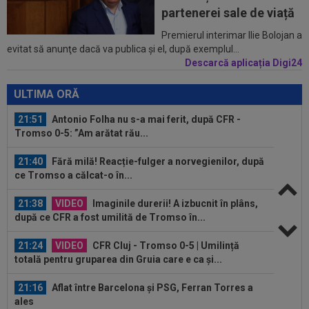
semnat
partenerei sale de viață
21:58
N-a mai rezistat! Ioan Varga a anunțat
Premierul interimar Ilie Bolojan a
evitat să anunţe dacă va publica şi el, după exemplul...
”curățenia” la CFR, după rușinea cu...
Descarcă aplicația Digi24
21:55
Camora a spus de ce România e sub Norvegia
la fotbal, după umilința din Gruia...
ULTIMA ORĂ
21:51
Antonio Folha nu s-a mai ferit, după CFR -
Tromso 0-5: ”Am arătat rău...
21:40
Fără milă! Reacție-fulger a norvegienilor, după
ce Tromso a călcat-o în...
21:38
VIDEO
Imaginile durerii! A izbucnit în plâns,
după ce CFR a fost umilită de Tromso în...
21:24
VIDEO
CFR Cluj - Tromso 0-5 | Umilință
totală pentru gruparea din Gruia care e ca și...
21:16
Aflat între Barcelona și PSG, Ferran Torres a
ales