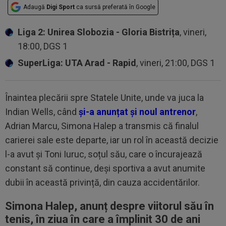
Adaugă
Digi Sport
ca sursă preferată în Google
Liga 2: Unirea Slobozia - Gloria Bistrița
, vineri,
18:00, DGS 1
SuperLiga: UTA Arad - Rapid
, vineri, 21:00, DGS 1
Înaintea plecării spre Statele Unite, unde va juca la
Indian Wells, când
și-a anunțat și noul antrenor
,
Adrian Marcu, Simona Halep a transmis că finalul
carierei sale este departe, iar un rol în această decizie
l-a avut și Toni Iuruc, soțul său, care o încurajează
constant să continue, deși sportiva a avut anumite
dubii în această privință, din cauza accidentărilor.
Simona Halep, anunț despre viitorul său în
tenis, în ziua în care a împlinit 30 de ani