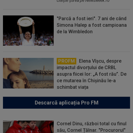
citeşte ştirea pe Newsweek.ro
"Parcă a fost ieri". 7 ani de când
Simona Halep a fost campioana
de la Wimbledon
PROFM
Elena Vîșcu, despre
impactul divorțului de CRBL
asupra fiicei lor: „A fost rău”. De
ce mutarea în Chișinău le-a
schimbat viața
Descarcă aplicația Pro FM
Cornel Dinu, război total cu finul
său, Cornel Țălnar. "Procurorul"