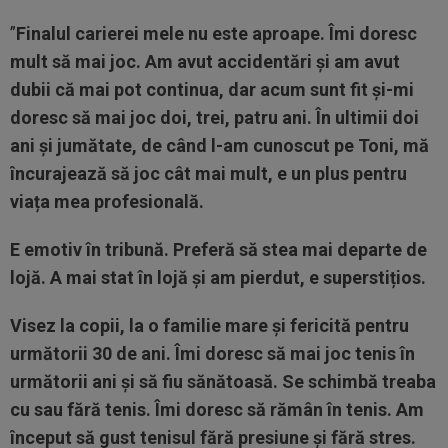
”
Finalul carierei mele nu este aproape. Îmi doresc
mult să mai joc. Am avut accidentări și am avut
dubii că mai pot continua, dar acum sunt fit și-mi
doresc să mai joc doi, trei, patru ani. În ultimii doi
ani și jumătate, de când l-am cunoscut pe Toni, mă
încurajează să joc cât mai mult, e un plus pentru
viața mea profesională.
E emotiv în tribună. Preferă să stea mai departe de
lojă. A mai stat în lojă și am pierdut, e superstițios.
Visez la copii, la o familie mare și fericită pentru
următorii 30 de ani. Îmi doresc să mai joc tenis în
următorii ani și să fiu sănătoasă. Se schimbă treaba
cu sau fără tenis. Îmi doresc să rămân în tenis. Am
început să gust tenisul fără presiune și fără stres.