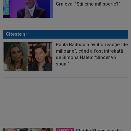
Craiova: ”Știi cine mă sperie?”
Citeşte şi
Paula Badosa a avut o reacție ”de
milioane”, când a fost întrebată
de Simona Halep: ”Sincer vă
spun!”
A stat în Loja Regală, lângă
Simona Halep și partenerul ei, și
a ajuns "de nerecunoscut"
PEROZ
Charlie Sheen, pus la