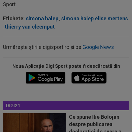
Sport.
Etichete:
simona halep
,
simona halep elise mertens
,
thierry van cleemput
Urmărește știrile digisport.ro și pe
Google News
00:22
EXCLUSIV
Gică Craioveanu a dat declarația
serii, după KuPS - Craiova: ”Știi cine mă...
Noua Aplicaţie Digi Sport poate fi descărcată din
00:12
Barcelona, 180 de milioane de euro pentru
Rodri!
00:08
Mai rău decât CFR Cluj: scorul serii în Europa!
La pauză erau conduși cu 0-2...
DIGI24
00:01
EXCLUSIV
Folha, OUT de la CFR Cluj după
Ce spune Ilie Bolojan
dezastrul cu Tromso! ”Îi dau afară pe toți!”...
despre publicarea
23:52
EXCLUSIV
Gigi Becali: ”Am vândut un jucător
declarației de avere a