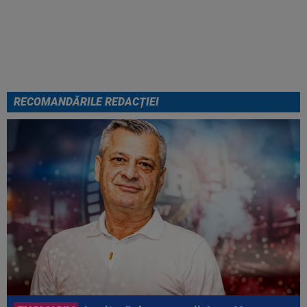
o fără ocolișuri: ”Trebuie să
plece”
RECOMANDĂRILE REDACȚIEI