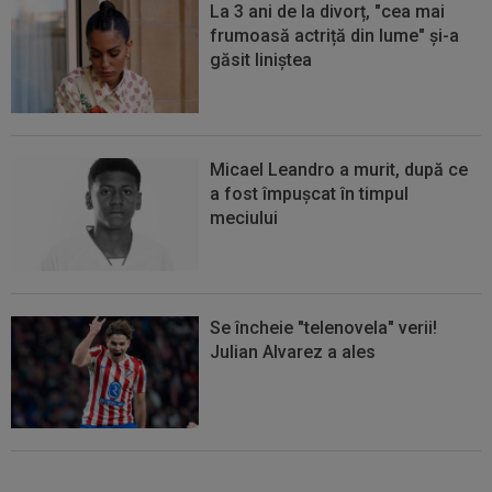
La 3 ani de la divorț, "cea mai
frumoasă actriță din lume" și-a
găsit liniștea
Micael Leandro a murit, după ce
a fost împușcat în timpul
meciului
Se încheie "telenovela" verii!
Julian Alvarez a ales
EXCLUSIV
ADIO, FCSB? A spus-