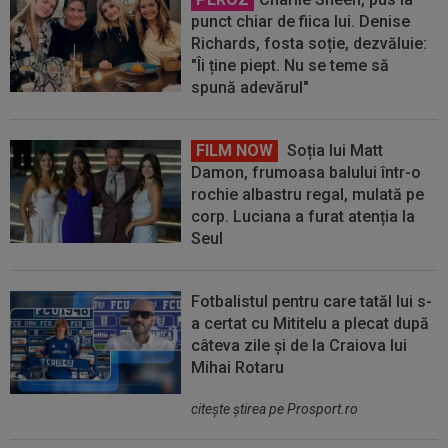
punct chiar de fiica lui. Denise
Richards, fosta soție, dezvăluie:
"Îi ține piept. Nu se teme să
spună adevărul"
FILM NOW
Soția lui Matt
Damon, frumoasa balului într-o
rochie albastru regal, mulată pe
corp. Luciana a furat atenția la
Seul
Fotbalistul pentru care tatăl lui s-
a certat cu Mititelu a plecat după
câteva zile și de la Craiova lui
Mihai Rotaru
citeşte ştirea pe Prosport.ro