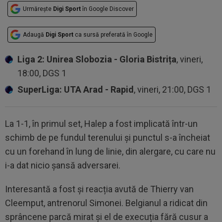
Urmărește
Digi Sport
în Google Discover
Adaugă
Digi Sport
ca sursă preferată în Google
Liga 2: Unirea Slobozia - Gloria Bistrița
, vineri,
18:00, DGS 1
SuperLiga: UTA Arad - Rapid
, vineri, 21:00, DGS 1
La 1-1, în primul set, Halep a fost implicată într-un
schimb de pe fundul terenului și punctul s-a încheiat
cu un forehand în lung de linie, din alergare, cu care nu
i-a dat nicio șansă adversarei.
Interesantă a fost și reacția avută de Thierry van
Cleemput, antrenorul Simonei. Belgianul a ridicat din
sprâncene parcă mirat și el de execuția fără cusur a