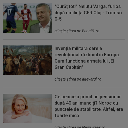
"Curăț tot!" Neluțu Varga, furios
după umilința CFR Cluj - Tromso
0-5
citeşte ştirea pe Fanatik.ro
Invenția militară care a
revoluționat războiul în Europa.
Cum funcționa armata lui „El
Gran Capitán”
citeşte ştirea pe adevarul.ro
Ce pensie a primit un pensionar
după 40 ani munciți? Noroc cu
punctele de stabilitate. Altfel, era
foarte mică
citeşte ştirea pe Newsweek.ro