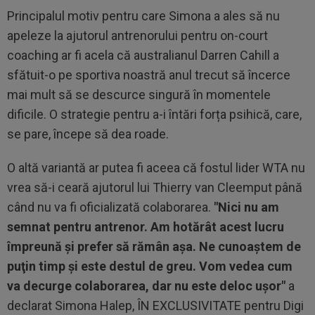
Principalul motiv pentru care Simona a ales să nu
apeleze la ajutorul antrenorului pentru on-court
coaching ar fi acela că australianul Darren Cahill a
sfătuit-o pe sportiva noastră anul trecut să încerce
mai mult să se descurce singură în momentele
dificile. O strategie pentru a-i întări forța psihică, care,
se pare, începe să dea roade.
O altă variantă ar putea fi aceea că fostul lider WTA nu
vrea să-i ceară ajutorul lui Thierry van Cleemput până
când nu va fi oficializată colaborarea.
"Nici nu am
semnat pentru antrenor. Am hotărât acest lucru
împreună și prefer să rămân așa. Ne cunoaştem de
puţin timp și este destul de greu. Vom vedea cum
va decurge colaborarea, dar nu este deloc ușor"
a
declarat Simona Halep, ÎN EXCLUSIVITATE pentru Digi