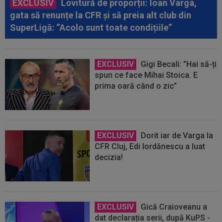
EXCLUSIV
Lovitură de proporții: Ioan Varga,
gata să renunțe la CFR și să preia alt club din
SuperLigă: ”Acolo sunt toate condițiile”
EXCLUSIV
Gigi Becali: ”Hai să-ți
spun ce face Mihai Stoica. E
prima oară când o zic”
EXCLUSIV
Dorit iar de Varga la
CFR Cluj, Edi Iordănescu a luat
decizia!
EXCLUSIV
Gică Craioveanu a
dat declarația serii, după KuPS -