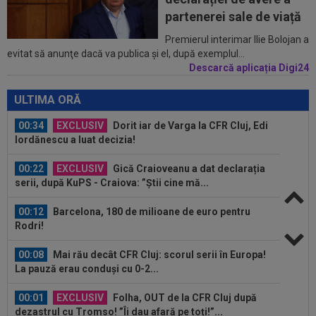
pe 3.000.000 €”
partenerei sale de viață
00:43
EXCLUSIV
Lovitură de proporții: Ioan Varga,
Premierul interimar Ilie Bolojan a
evitat să anunţe dacă va publica şi el, după exemplul...
gata să renunțe la CFR și să preia alt club...
Descarcă aplicația Digi24
00:41
EXCLUSIV
Gigi Becali: ”Hai să-ți spun ce face
Mihai Stoica. E prima oară când o zic”
ULTIMA ORĂ
00:34
EXCLUSIV
Dorit iar de Varga la CFR Cluj, Edi
Iordănescu a luat decizia!
00:22
EXCLUSIV
Gică Craioveanu a dat declarația
serii, după KuPS - Craiova: ”Știi cine mă...
00:12
Barcelona, 180 de milioane de euro pentru
Rodri!
00:08
Mai rău decât CFR Cluj: scorul serii în Europa!
La pauză erau conduși cu 0-2...
00:01
EXCLUSIV
Folha, OUT de la CFR Cluj după
dezastrul cu Tromso! ”Îi dau afară pe toți!”...