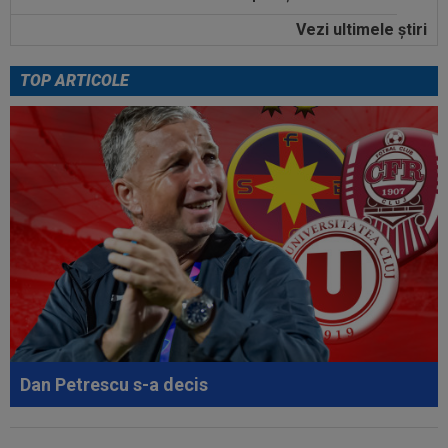
Vezi ultimele ştiri
23:52
EXCLUSIV
Gigi Becali: ”Am vândut un jucător
pe 3.000.000 €”
TOP ARTICOLE
00:43
EXCLUSIV
Lovitură de proporții: Ioan Varga,
gata să renunțe la CFR și să preia alt club...
00:41
EXCLUSIV
Gigi Becali: ”Hai să-ți spun ce face
Mihai Stoica. E prima oară când o zic”
00:34
EXCLUSIV
Dorit iar de Varga la CFR Cluj, Edi
Iordănescu a luat decizia!
00:22
EXCLUSIV
Gică Craioveanu a dat declarația
serii, după KuPS - Craiova: ”Știi cine mă...
00:12
Barcelona, 180 de milioane de euro pentru
Rodri!
Dan Petrescu s-a decis