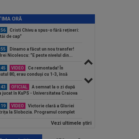
:58
UTA - Rapid, LIVE VIDEO, ora
00, în direct la Digi Sport 1. ECHIPELE.
TIMA ORĂ
..
:56
Cristi Chivu a spus-o fără rețineri:
tăi de cap”
:55
Dinamo a făcut un nou transfer!
rei Nicolescu: ”E peste nivelul din...
:45
VIDEO
Ce remontada! În
utul 80, erau conduși cu 1-3, însă
alul a fost ”nebun”...
:43
OFICIAL
A semnat la o zi după
a jucat în KuPS - Universitatea Craiova
:19
VIDEO
Victorie clară a Gloriei
trița la Slobozia. Programul complet
tapei a...
Vezi ultimele ştiri
:14
Ce se întâmplă cu Denis Alibec:
ău a făcut anunțul