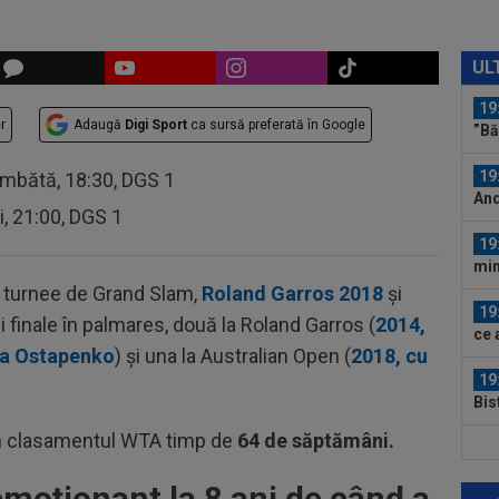
o...
19
21:
UL
Se.
19
r
Adaugă
Digi Sport
ca sursă preferată în Google
”Bă
19
âmbătă, 18:30, DGS 1
And
ri, 21:00, DGS 1
19
min
fin
 turnee de Grand Slam,
Roland Garros 2018
și
19
rei finale în palmares, două la Roland Garros (
2014,
ce 
na Ostapenko
) și una la Australian Open (
2018, cu
19
Bis
al e
în clasamentul WTA timp de
64 de săptămâni.
19
Sab
moționant la 8 ani de când a