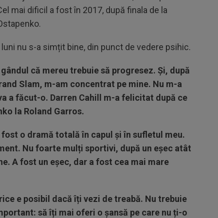
 mai dificil a fost în 2017, după finala de la
 Ostapenko.
luni nu s-a simțit bine, din punct de vedere psihic.
 gândul că mereu trebuie să progresez. Și, după
 Grand Slam, m-am concentrat pe mine. Nu m-a
va a făcut-o. Darren Cahill m-a felicitat după ce
nko la Roland Garros.
 fost o dramă totală în capul și în sufletul meu.
ent. Nu foarte mulți sportivi, după un eșec atât
ne. A fost un eșec, dar a fost cea mai mare
rice e posibil dacă îți vezi de treabă. Nu trebuie
mportant: să îți mai oferi o șansă pe care nu ți-o