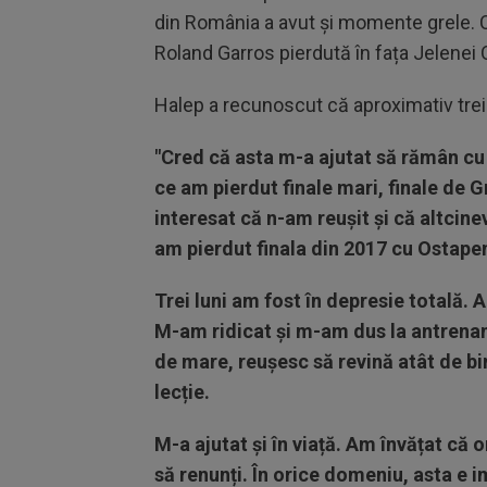
din România a avut și momente grele. Cel
Roland Garros pierdută în fața Jelenei
Halep a recunoscut că aproximativ trei 
"Cred că asta m-a ajutat să rămân cu
ce am pierdut finale mari, finale de
interesat că n-am reușit și că altcine
am pierdut finala din 2017 cu Ostape
Trei luni am fost în depresie totală. A
M-am ridicat și m-am dus la antrenam
de mare, reușesc să revină atât de bi
lecție.
M-a ajutat și în viață. Am învățat că o
să renunți. În orice domeniu, asta e i