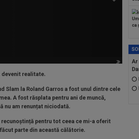
Umi
ca ș
SO
Ar
Da
 devenit realitate.
d Slam la Roland Garros a fost unul dintre cele
ea. A fost răsplata pentru ani de muncă,
 că nu am renunțat niciodată.
u recunoștință pentru tot ceea ce mi-a oferit
 făcut parte din această călătorie.