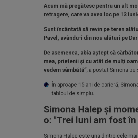
Acum mă pregătesc pentru un alt mom
retragere, care va avea loc pe 13 iunie
Sunt încântată să revin pe teren alătu
Pavel, avându-i din nou alături pe Dar
De asemenea, abia aștept să sărbăto
mea, prietenii și cu atât de mulți oa
vedem sâmbătă”
, a postat Simona pe 
În aproape 15 ani de carieră, Simona
tabloul de simplu.
Simona Halep și momen
o: "
Trei luni am fost în
Simona Halep este una dintre cele mai b