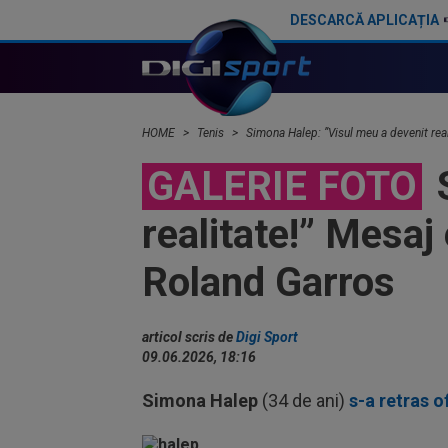
DESCARCĂ APLICAȚIA
Țiriac Jr. a văzut imaginile cu Simona Halep și noul partener: "Ai reușit!". "Răspunsul" fostei sportive a venit instant
HOME
Tenis
Simona Halep: ”Visul meu a devenit real
GALERIE FOTO
S
realitate!” Mesaj 
Roland Garros
articol scris de
Digi Sport
09.06.2026, 18:16
Simona Halep
(34 de ani)
s-a retras of