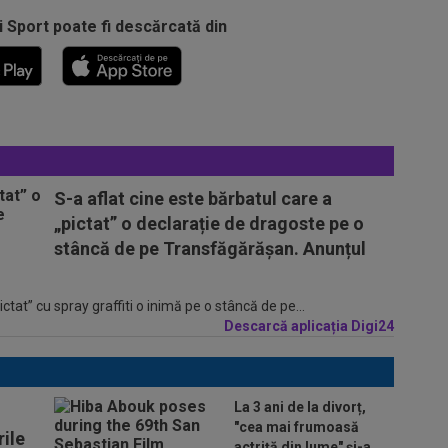
i Sport poate fi descărcată din
S-a aflat cine este bărbatul care a
„pictat” o declarație de dragoste pe o
stâncă de pe Transfăgărășan. Anunțul
tat” cu spray graffiti o inimă pe o stâncă de pe...
Descarcă aplicația Digi24
La 3 ani de la divorț,
"cea mai frumoasă
ile
actriță din lume" și-a