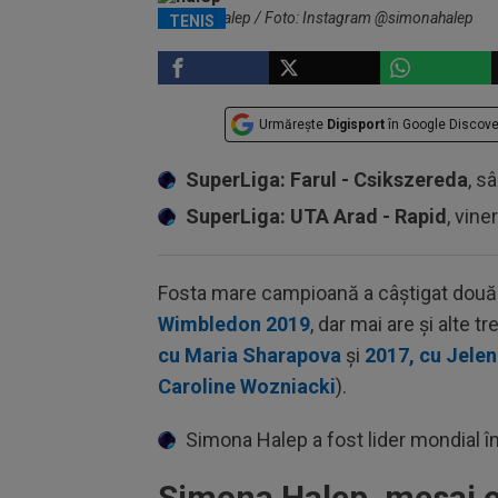
Simona Halep / Foto: Instagram @simonahalep
TENIS
Urmărește
Digisport
în Google Discove
SuperLiga: Farul - Csikszereda
, s
SuperLiga: UTA Arad - Rapid
, vine
Fosta mare campioană a câștigat două
Wimbledon 2019
, dar mai are și alte t
cu Maria Sharapova
și
2017, cu Jele
Caroline Wozniacki
).
Simona Halep a fost lider mondial 
Simona Halep, mesaj e