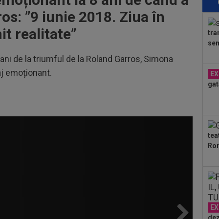
19
os: ”
9 iunie 2018. Ziua în
”șt
abț
t realitate”
tra
18
sem
VID
de 
 ani de la triumful de la Roland Garros, Simona
20
j emoționant.
EX
Bis
gat
o...
19
21:
Se.
19
tea
”Bă
Ron
19
And
19
min
fin
EX
dez