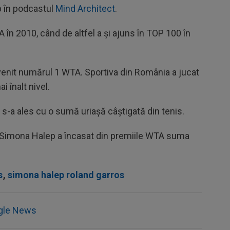
p în podcastul
Mind Architect
.
 în 2010, când de altfel a și ajuns în TOP 100 în
enit numărul 1 WTA. Sportiva din România a jucat
i înalt nivel.
s-a ales cu o sumă uriașă câștigată din tenis.
, Simona Halep a încasat din premiile WTA suma
s
,
simona halep roland garros
gle News