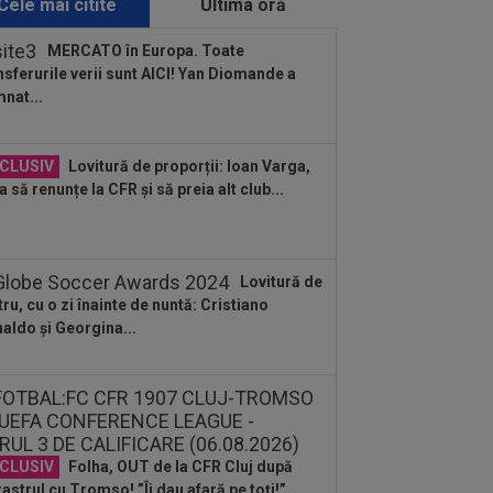
Cele mai citite
Ultima oră
:13
FOTO
Mihaela Rădulescu a fost
earsă complet” și nu s-a mai putut
MERCATO în Europa. Toate
ine: ”Trebuie...
nsferurile verii sunt AICI! Yan Diomande a
:48
Dinamo - FC Voluntari LIVE
nat...
EO, sâmbătă, 21:30, la DGS 1. Egalitate
puncte...
:02
VIDEO
Unirea Slobozia - Gloria
CLUSIV
Lovitură de proporții: Ioan Varga,
trița 0-3 | Scorul final a fost stabilit de
a să renunțe la CFR și să preia alt club...
:58
UTA - Rapid, LIVE VIDEO, ora
00, în direct la Digi Sport 1. ECHIPELE.
..
Lovitură de
:56
Cristi Chivu a spus-o fără rețineri:
tru, cu o zi înainte de nuntă: Cristiano
tăi de cap”
aldo și Georgina...
:55
Dinamo a făcut un nou transfer!
rei Nicolescu: ”E peste nivelul din...
:45
VIDEO
Ce remontada! În
utul 80, erau conduși cu 1-3, însă
alul a fost ”nebun”...
CLUSIV
Folha, OUT de la CFR Cluj după
astrul cu Tromso! ”Îi dau afară pe toți!”...