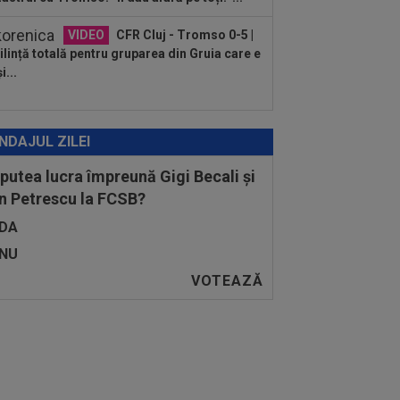
VIDEO
CFR Cluj - Tromso 0-5 |
lință totală pentru gruparea din Gruia care e
i...
NDAJUL ZILEI
 putea lucra împreună Gigi Becali și
n Petrescu la FCSB?
DA
NU