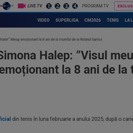
LIVE TV
PROGRAM TV
EXCLUS
Alexandru Țiriac a văzut lângă cine a stat Simona Halep la Wimbledon și i-a transmis doar DOUĂ cuvinte
Dinamo a făcut un nou transfer! Andrei Nicolescu: ”E p
VIDEO
SUPERLIGA
CM2026
TENIS
LA 
19
itate!” Mesaj emoționant la 8 ani de la triumful de la Roland Garros
ce 
imona Halep: ”Visul meu
19
Bis
emoționant la 8 ani de la 
al e
19
Sab
19
”șt
abț
18
VID
icial
din tenis în luna februarie a anului 2025, după o car
de 
20
Bis