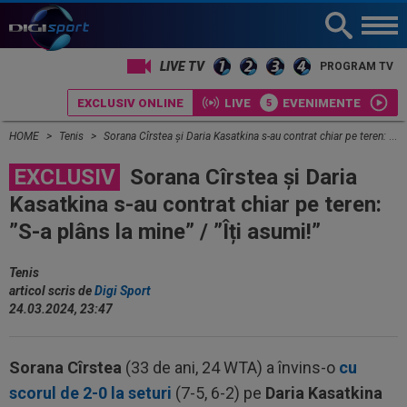
PROGRAM TV
EXCLUSIV ONLINE
LIVE
EVENIMENTE
HOME
Tenis
Sorana Cîrstea și Daria Kasatkina s-au contrat chiar pe teren: ”S-a plâns la mine” / ”Îți asumi!”
EXCLUSIV
Sorana Cîrstea și Daria
Kasatkina s-au contrat chiar pe teren:
”S-a plâns la mine” / ”Îți asumi!”
Tenis
articol scris de
Digi Sport
24.03.2024, 23:47
Sorana Cîrstea
(33 de ani, 24 WTA) a învins-o
cu
scorul de 2-0 la seturi
(7-5, 6-2) pe
Daria Kasatkina