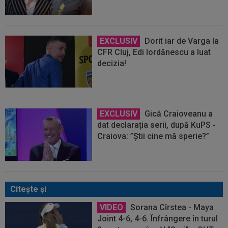
EXCLUSIV
Dorit iar de Varga la
CFR Cluj, Edi Iordănescu a luat
decizia!
EXCLUSIV
Gică Craioveanu a
dat declarația serii, după KuPS -
Craiova: ”Știi cine mă sperie?”
Citeşte şi
VIDEO
Sorana Cîrstea - Maya
Joint 4-6, 4-6. Înfrângere în turul