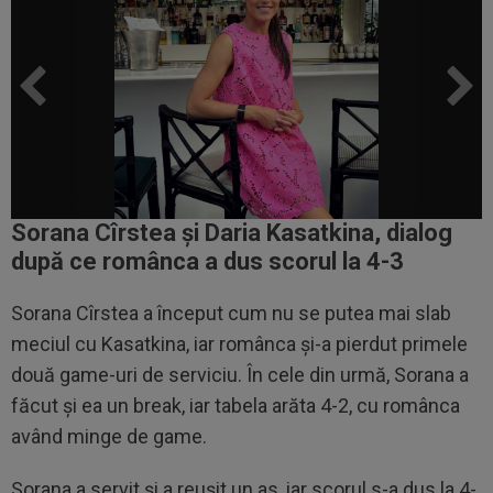
Sorana Cîrstea și Daria Kasatkina, dialog
după ce românca a dus scorul la 4-3
Sorana Cîrstea a început cum nu se putea mai slab
meciul cu Kasatkina, iar românca și-a pierdut primele
două game-uri de serviciu. În cele din urmă, Sorana a
făcut și ea un break, iar tabela arăta 4-2, cu românca
având minge de game.
Sorana a servit și a reușit un as, iar scorul s-a dus la 4-