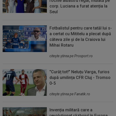
rochie albastru regal, mulată pe
corp. Luciana a furat atenția la
Seul
Fotbalistul pentru care tatăl lui s-
a certat cu Mititelu a plecat după
câteva zile și de la Craiova lui
Mihai Rotaru
citeşte ştirea pe Prosport.ro
"Curăț tot!" Neluțu Varga, furios
după umilința CFR Cluj - Tromso
0-5
citeşte ştirea pe Fanatik.ro
Invenția militară care a
revoluționat războiul în Europa.