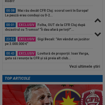
Rodri!
00:08
Mai rău decât CFR Cluj: scorul serii în Europa!
La pauză erau conduși cu 0-2...
00:01
EXCLUSIV
Folha, OUT de la CFR Cluj după
dezastrul cu Tromso! ”Îi dau afară pe toți!”...
23:52
EXCLUSIV
Gigi Becali: ”Am vândut un jucător
pe 3.000.000 €”
00:43
EXCLUSIV
Lovitură de proporții: Ioan Varga,
gata să renunțe la CFR și să preia alt club...
Vezi ultimele ştiri
00:41
EXCLUSIV
Gigi Becali: ”Hai să-ți spun ce face
Mihai Stoica. E prima oară când o zic”
TOP ARTICOLE
00:34
EXCLUSIV
Dorit iar de Varga la CFR Cluj, Edi
Iordănescu a luat decizia!
00:22
EXCLUSIV
Gică Craioveanu a dat declarația
serii, după KuPS - Craiova: ”Știi cine mă...