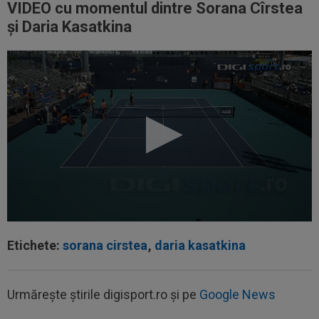
VIDEO cu momentul dintre Sorana Cîrstea
și Daria Kasatkina
00:22
EXCLUSIV
Gică Craioveanu a dat declarația
Etichete:
sorana cirstea
,
daria kasatkina
serii, după KuPS - Craiova: ”Știi cine mă...
00:12
Barcelona, 180 de milioane de euro pentru
Urmărește știrile digisport.ro și pe
Google News
Rodri!