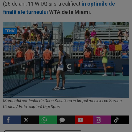
(26 de ani, 11 WTA) și s-a calificat
în optimile de
finală ale turneului
WTA de la Miami
.
TENIS
Momentul contestat de Daria Kasatkina în timpul meciului cu Sorana
Cîrstea / Foto: captură Digi Sport