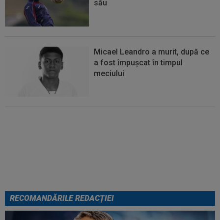
său
Micael Leandro a murit, după ce
a fost împușcat în timpul
meciului
Italienii au tras concluzia despre
Cristi Chivu, după AC Milan - Inter
RECOMANDĂRILE REDACȚIEI