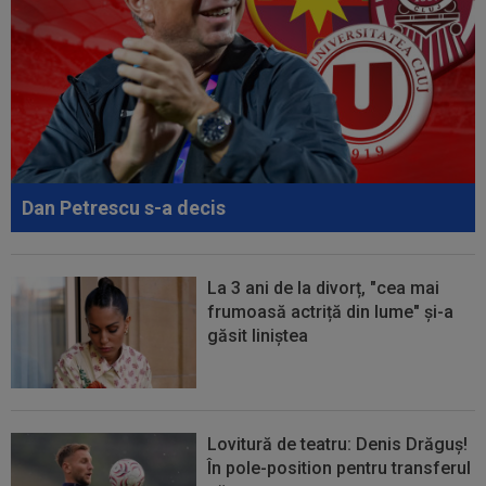
00:12
Barcelona, 180 de milioane de euro pentru
Rodri!
Dan Petrescu s-a decis
La 3 ani de la divorț, "cea mai
frumoasă actriță din lume" și-a
găsit liniștea
Lovitură de teatru: Denis Drăguș!
În pole-position pentru transferul