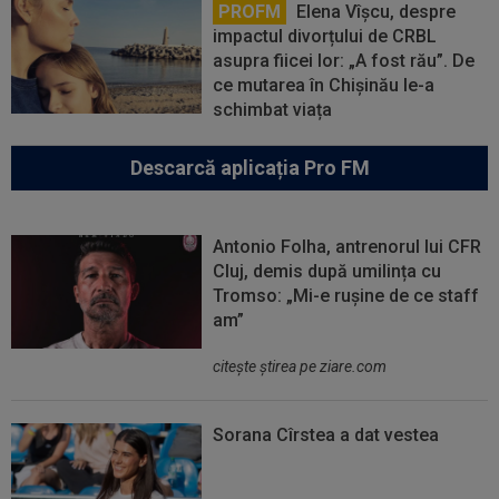
PROFM
Elena Vîșcu, despre
impactul divorțului de CRBL
asupra fiicei lor: „A fost rău”. De
ce mutarea în Chișinău le-a
schimbat viața
Descarcă aplicația Pro FM
Antonio Folha, antrenorul lui CFR
Cluj, demis după umilința cu
Tromso: „Mi-e rușine de ce staff
am”
citeşte ştirea pe ziare.com
Sorana Cîrstea a dat vestea