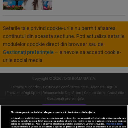
Setarile tale privind cookie-urile nu permit afisarea
continutul din aceasta sectiune. Poti actualiza setarile
modulelor coookie direct din browser sau de
Gestionați preferințele
– e nevoie sa accepti cookie-
urile social media
Copyright © 2026 / DIGI ROMANIA S.A.
Termeni si conditii
Politica de confidentialitate
Abonare Digi TV
Frecvente Digi Sport
Retransmisie Digi Sport
Contact/Info
Codul etic
Gestionați preferințele
Versiune desktop
Nouă ne pasă ca datele tale personale să rămână confidențiale
Noi și partenerii noștri
30
stocăm și/sau accesăm informații pe dispozitivul dvs., precum identificatorii cookie unici pentru prelucrarea
datelor cu caracter personal. Puteți accepta sau gestiona alegerile dvs. făcând clic mai jos sau în orice moment, pe pagina cu
politica de confidențialitate. Aceste alegeri vor fi raportate partenerilor noștri și nu vă vor afecta navigarea.
Mai multe detalii
Noi si partenerii nostri (retelele de socializare si agentiile de publicitate partenere, precum si furnizorii nostri de servicii de date