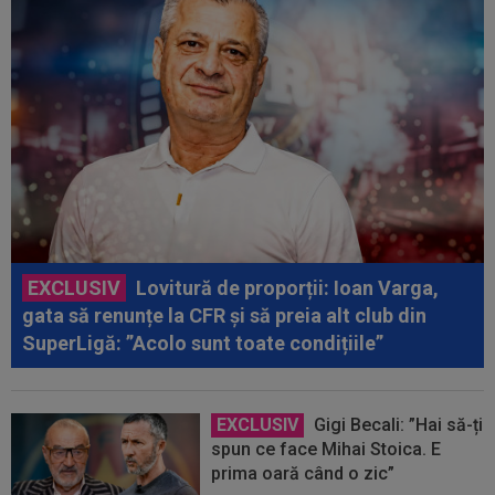
EXCLUSIV
Lovitură de proporții: Ioan Varga,
gata să renunțe la CFR și să preia alt club din
SuperLigă: ”Acolo sunt toate condițiile”
EXCLUSIV
Gigi Becali: ”Hai să-ți
spun ce face Mihai Stoica. E
prima oară când o zic”