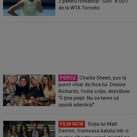
2 pentru româncă! ”Sori” e OUT
de la WTA Toronto
Jaqueline Cristian s-a retras de
la WTA Toronto! Cu cine vor juca
Sorana Cîrstea și Gabriela Ruse
PEROZ
Charlie Sheen, pus la
punct chiar de fiica lui. Denise
Richards, fosta soție, dezvăluie:
"Îi ține piept. Nu se teme să
spună adevărul"
FILM NOW
Soția lui Matt
Damon, frumoasa balului într-o