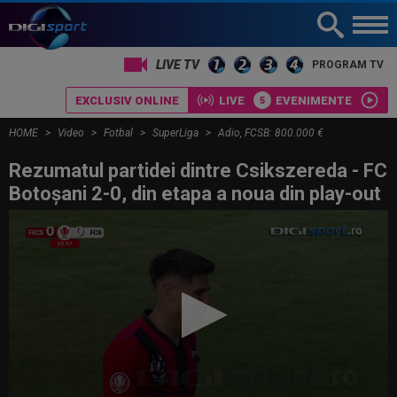
LIVE TV
PROGRAM TV
EXCLUSIV ONLINE
LIVE
EVENIMENTE
HOME
Video
Fotbal
SuperLiga
Adio, FCSB: 800.000 €
Rezumatul partidei dintre Csikszereda - FC
Botoșani 2-0, din etapa a noua din play-out