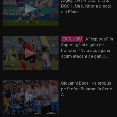
Argeș, LIVE VIDEO, 21:30,
DGS 1. Un jucător a plecat
din Bănie...
EXCLUSIV
A ”explodat” în
SuperLigă și e gata de
transfer: ”Nu a scos până
acum atacant de genul...
Giovanni Becali l-a propus
pe Ștefan Baiaram în Serie
A