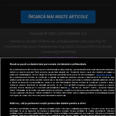
ÎNCARCĂ MAI MULTE ARTICOLE
Copyright © 2026 / DIGI ROMANIA S.A.
Termeni si conditii
Politica de confidentialitate
Abonare Digi TV
Frecvente Digi Sport
Retransmisie Digi Sport
Contact/Info
Codul etic
Gestionați preferințele
Versiune desktop
Nouă ne pasă ca datele tale personale să rămână confidențiale
Noi și partenerii noștri
30
stocăm și/sau accesăm informații pe dispozitivul dvs., precum identificatorii cookie unici pentru prelucrarea
datelor cu caracter personal. Puteți accepta sau gestiona alegerile dvs. făcând clic mai jos sau în orice moment, pe pagina cu
politica de confidențialitate. Aceste alegeri vor fi raportate partenerilor noștri și nu vă vor afecta navigarea.
Mai multe detalii
Noi si partenerii nostri (retelele de socializare si agentiile de publicitate partenere, precum si furnizorii nostri de servicii de date
analitice) prelucram date pentru a permite website-ului sa functioneze, pentru a personaliza continutul si anunturile publicitare afisate
in functie de interesele si/sau profilul dvs., pentru a va oferi functionalitati aferente retelelor de socializare si pentru a analiza
traficul pe website. Beneficiati de drepturile prevazute de art. 15-22 din GDPR in legatura cu prelucrarea datelor cu caracter
personal. Aceste drepturi pot fi exercitate prin modalitatea indicata
aici
. Prin click pe “ACCEPT TOATE”, acceptati folosirea
tuturor Tehnologiilor de tip Cookie, care implica inclusiv acceptul dvs. cu privire la stocarea/accesarea informatiilor de catre Vendor-ii
cu care colaboram. Prin click pe “VREAU SA MODIFIC SETARILE INDIVIDUAL” puteti schimba preferintele in mod individual, mai putin
cele legate de cookie strict necesare pentru functionarea website-ului.
Atât noi, cât și partenerii noștri prelucrăm datele pentru a oferi:
Măsurarea performanței reclamelor. Utilizarea profilurilor pentru selectarea conținutului personalizat. Stocarea și/sau accesarea
informațiilor de pe un dispozitiv. Dezvoltarea și îmbunătățirea serviciilor. Crearea profilurilor de conținut personalizat. Utilizarea
profilurilor pentru selectarea publicității personalizate. Crearea profilurilor pentru publicitate personalizată. Măsurarea performanței
conținutului. Înțelegerea publicului prin statistici sau combinații de date din surse diferite. Utilizarea datelor limitate pentru a selecta