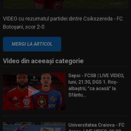
VIDEO cu rezumatul partidei dintre Csikszereda - FC
Botoșani, scor 2-0
VIDEO cu rezumatul partidei dintre Csikszereda - FC
Botoșani, scor 2-0
MERGI LA ARTICOL
Video din aceeaşi categorie
Sepsi - FCSB | LIVE VIDEO,
luni, 21:30, DGS 1. Roș-
albaștrii, ”ca acasă” la
Sfântu...
Universitatea Craiova - FC