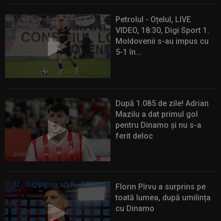
Petrolul - Oțelul, LIVE
VIDEO, 18:30, Digi Sport 1.
Moldovenii s-au impus cu
5-1 în...
După 1.085 de zile! Adrian
Mazilu a dat primul gol
pentru Dinamo și nu s-a
ferit deloc
Florin Pîrvu a surprins pe
toată lumea, după umilința
cu Dinamo