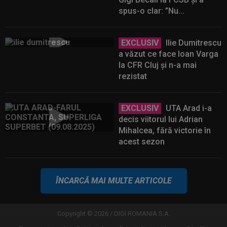
spus-o clar: ”Nu...
EXCLUSIV
Ilie Dumitrescu
a văzut ce face Ioan Varga
la CFR Cluj și n-a mai
rezistat
EXCLUSIV
UTA Arad i-a
decis viitorul lui Adrian
Mihalcea, fără victorie în
acest sezon
ÎNCARCĂ MAI MULTE ARTICOLE
Copyright © 2026 / DIGI ROMANIA S.A.