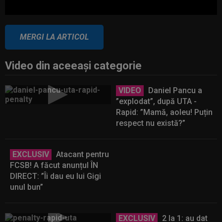
MERGI LA ARTICOL
Video din aceeaşi categorie
VIDEO
Daniel Pancu a
”explodat”, după UTA -
Rapid: ”Mamă, aoleu! Puțin
respect nu există?”
EXCLUSIV
Atacant pentru
FCSB! A făcut anunțul ÎN
DIRECT: ”Îi dau eu lui Gigi
unul bun”
EXCLUSIV
2 la 1: au dat