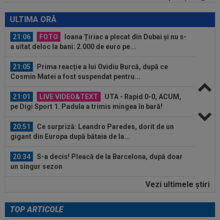
21:06
FOTO
Ioana Țiriac a plecat din Dubai și nu s-
a uitat deloc la bani: 2.000 de euro pe...
ULTIMA ORĂ
21:05
Prima reacție a lui Ovidiu Burcă, după ce
Cosmin Matei a fost suspendat pentru...
21:01
LIVE VIDEO&TEXT
UTA - Rapid 0-0, ACUM,
pe Digi Sport 1. Padula a trimis mingea în bară!
20:51
Ce surpriză: Leandro Paredes, dorit de un
gigant din Europa după bătaia de la...
20:34
S-a decis! Pleacă de la Barcelona, după doar
un singur sezon
20:32
A simțit că ”MM Stoica vrea să-l păcălească” și
acum e în fața unui contract...
Vezi ultimele ştiri
21:29
EXCLUSIV
Conducerea de la Universitatea
Craiova a dat verdictul! Analiza transferurilor...
TOP ARTICOLE
21:19
Lovitura primită de Rapid la meciul cu UTA