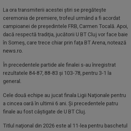
La ora transmiterii acestei ştiri se pregăteşte
ceremonia de premiere, trofeul urmând a fi acordat
campioanei de preşedintele FRB, Carmen Tocală. Apoi,
dacă respectă tradiţia, jucătorii U BT Cluj vor face baie
în Someş, care trece chiar prin faţa BT Arena, notează
news.ro
.
În precedentele partide ale finalei s-au înregistrat
rezultatele 84-87, 88-83 şi 103-78, pentru 3-1 la
general.
Cele două echipe au jucat finala Ligii Naţionale pentru
a cincea oară în ultimii 6 ani. Şi precedentele patru
finale au fost câştigate de U BT Cluj.
Titlul naţional din 2026 este al 11-lea pentru baschetul