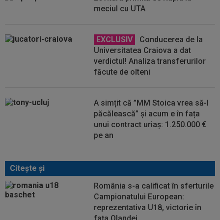
meciul cu UTA
EXCLUSIV
Conducerea de la
Universitatea Craiova a dat
verdictul! Analiza transferurilor
făcute de olteni
A simțit că ”MM Stoica vrea să-l
păcălească” și acum e în fața
unui contract uriaș: 1.250.000 €
pe an
Citeşte şi
România s-a calificat în sferturile
Campionatului European:
reprezentativa U18, victorie în
fața Olandei