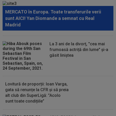
MERCATO în Europa. Toate transferurile verii
21:06
FOTO
Ioana Țiriac a plecat din Dubai și nu s-
sunt AICI! Yan Diomande a semnat cu Real
a uitat deloc la bani: 2.000 de euro pe...
Madrid
21:05
Prima reacție a lui Ovidiu Burcă, după ce
Cosmin Matei a fost suspendat pentru...
La 3 ani de la divorț, "cea mai
21:01
LIVE VIDEO&TEXT
UTA - Rapid 0-0, ACUM,
frumoasă actriță din lume" și-a
pe Digi Sport 1. Padula a trimis mingea în bară!
găsit liniștea
Lovitură de proporții: Ioan Varga,
gata să renunțe la CFR și să preia
alt club din SuperLigă: ”Acolo
sunt toate condițiile”