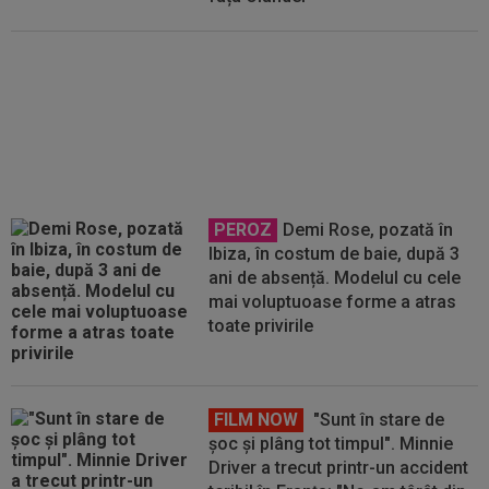
OFICIAL
România a rămas fără
selecționer! FRB: ”Mulțumim”
PEROZ
Demi Rose, pozată în
Ibiza, în costum de baie, după 3
ani de absență. Modelul cu cele
mai voluptuoase forme a atras
toate privirile
FILM NOW
"Sunt în stare de
șoc și plâng tot timpul". Minnie
Driver a trecut printr-un accident