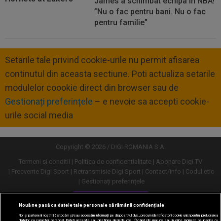
James a schimbat echipa în NBA!
”Nu o fac pentru bani. Nu o fac
pentru familie”
Setarile tale privind cookie-urile nu permit afisarea
continutul din aceasta sectiune. Poti actualiza setarile
modulelor coookie direct din browser sau de
Gestionați preferințele
– e nevoie sa accepti cookie-
urile social media
Copyright © 2026 / DIGI ROMANIA S.A.
Termeni si conditii
Politica de confidentialitate
Abonare Digi TV
Frecvente Digi Sport
Retransmisie Digi Sport
Contact/Info
Codul etic
Gestionați preferințele
Versiune desktop
Nouă ne pasă ca datele tale personale să rămână confidențiale
Noi și partenerii noștri
30
stocăm și/sau accesăm informații pe dispozitivul dvs., precum identificatorii cookie unici pentru prelucrarea
datelor cu caracter personal. Puteți accepta sau gestiona alegerile dvs. făcând clic mai jos sau în orice moment, pe pagina cu