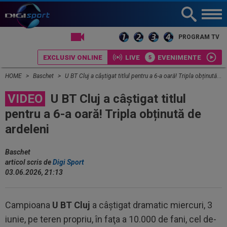
LIVE TV
PROGRAM TV
EXCLUSIV ONLINE
LIVE
EVENIMENTE
HOME
Baschet
U BT Cluj a câștigat titlul pentru a 6-a oară! Tripla obținută de ardeleni
VIDEO
U BT Cluj a câștigat titlul
pentru a 6-a oară! Tripla obținută de
ardeleni
Baschet
articol scris de
Digi Sport
03.06.2026, 21:13
Campioana
U BT Cluj
a câştigat dramatic miercuri, 3
iunie, pe teren propriu, în faţa a 10.000 de fani, cel de-