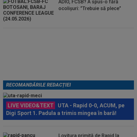
ADIO, FCSB? A spus-o fără
ocolișuri: ”Trebuie să plece”
Tragic: cel mai bun din istorie a
murit subit, la 43 de ani.
Solicitarea neobișnuită a familiei
RECOMANDĂRILE REDACȚIEI
LIVE VIDEO&TEXT
UTA - Rapid 0-0, ACUM, pe
Digi Sport 1. Padula a trimis mingea în bară!
Lovitura primită de Rapid la