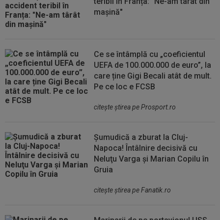
teribil în Franța: "Ne-am târât din
mașină"
Ce se întâmplă cu „coeficientul
UEFA de 100.000.000 de euro”, la
care ține Gigi Becali atât de mult.
Pe ce loc e FCSB
citeşte ştirea pe Prosport.ro
Șumudică a zburat la Cluj-
Napoca! Întâlnire decisivă cu
Neluţu Varga şi Marian Copilu în
Gruia
citeşte ştirea pe Fanatik.ro