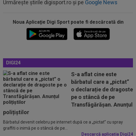
Urmărește știrile digisport.ro și pe
Google News
21:05
Prima reacție a lui Ovidiu Burcă, după ce
Cosmin Matei a fost suspendat pentru...
Noua Aplicaţie Digi Sport poate fi descărcată din
21:01
LIVE VIDEO&TEXT
UTA - Rapid 0-0, ACUM,
pe Digi Sport 1. Padula a trimis mingea în bară!
20:51
Ce surpriză: Leandro Paredes, dorit de un
gigant din Europa după bătaia de la...
DIGI24
20:34
S-a decis! Pleacă de la Barcelona, după doar
un singur sezon
S-a aflat cine este
bărbatul care a „pictat”
20:32
A simțit că ”MM Stoica vrea să-l păcălească” și
o declarație de dragoste
acum e în fața unui contract...
pe o stâncă de pe
21:29
EXCLUSIV
Conducerea de la Universitatea
Transfăgărășan. Anunțul
Craiova a dat verdictul! Analiza transferurilor...
polițiștilor
Bărbatul devenit celebru pe internet după ce a „pictat” cu spray
21:19
Lovitura primită de Rapid la meciul cu UTA
graffiti o inimă pe o stâncă de pe...
Descarcă aplicația Digi24