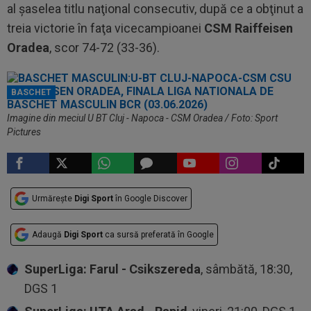
al şaselea titlu naţional consecutiv, după ce a obţinut a
treia victorie în faţa vicecampioanei
CSM Raiffeisen
Oradea
, scor 74-72 (33-36).
BASCHET
Imagine din meciul U BT Cluj - Napoca - CSM Oradea / Foto: Sport
Pictures
Urmărește
Digi Sport
în Google Discover
Adaugă
Digi Sport
ca sursă preferată în Google
SuperLiga: Farul - Csikszereda
, sâmbătă, 18:30,
DGS 1