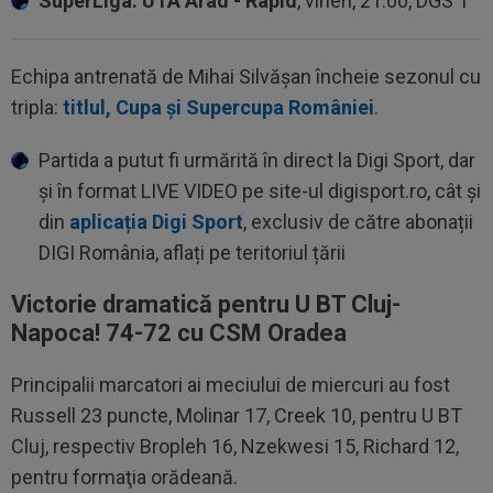
SuperLiga: UTA Arad - Rapid
, vineri, 21:00, DGS 1
Echipa antrenată de Mihai Silvăşan încheie sezonul cu
tripla:
titlul, Cupa şi Supercupa României
.
Partida a putut fi urmărită în direct la Digi Sport, dar
și în format LIVE VIDEO pe site-ul digisport.ro, cât și
din
aplicația Digi Sport
, exclusiv de către abonații
DIGI România, aflați pe teritoriul țării
Victorie dramatică pentru U BT Cluj-
Napoca! 74-72 cu CSM Oradea
Principalii marcatori ai meciului de miercuri au fost
Russell 23 puncte, Molinar 17, Creek 10, pentru U BT
Cluj, respectiv Bropleh 16, Nzekwesi 15, Richard 12,
pentru formaţia orădeană.