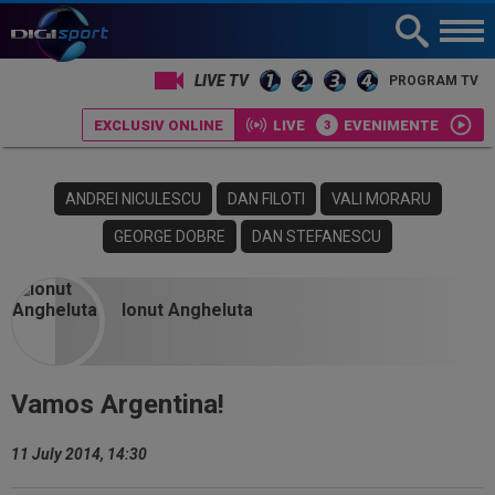
LIVE TV
PROGRAM TV
EXCLUSIV ONLINE
LIVE
EVENIMENTE
ANDREI NICULESCU
DAN FILOTI
VALI MORARU
GEORGE DOBRE
DAN STEFANESCU
Ionut Angheluta
Vamos Argentina!
11 July 2014, 14:30