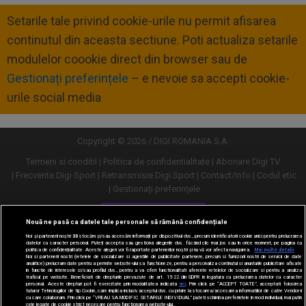
Setarile tale privind cookie-urile nu permit afisarea
continutul din aceasta sectiune. Poti actualiza setarile
modulelor coookie direct din browser sau de
Gestionați preferințele
– e nevoie sa accepti cookie-
urile social media
Copyright © 2026 / DIGI ROMANIA S.A.
Termeni si conditii
Politica de confidentialitate
Abonare Digi TV
Frecvente Digi Sport
Retransmisie Digi Sport
Contact/Info
Codul etic
Gestionați preferințele
Versiune desktop
Nouă ne pasă ca datele tale personale să rămână confidențiale
Noi și partenerii noștri
30
stocăm și/sau accesăm informații pe dispozitivul dvs., precum identificatorii cookie unici pentru prelucrarea
datelor cu caracter personal. Puteți accepta sau gestiona alegerile dvs. făcând clic mai jos sau în orice moment, pe pagina cu
politica de confidențialitate. Aceste alegeri vor fi raportate partenerilor noștri și nu vă vor afecta navigarea.
Mai multe detalii
Noi si partenerii nostri (retelele de socializare si agentiile de publicitate partenere, precum si furnizorii nostri de servicii de date
analitice) prelucram date pentru a permite website-ului sa functioneze, pentru a personaliza continutul si anunturile publicitare afisate
in functie de interesele si/sau profilul dvs., pentru a va oferi functionalitati aferente retelelor de socializare si pentru a analiza
traficul pe website. Beneficiati de drepturile prevazute de art. 15-22 din GDPR in legatura cu prelucrarea datelor cu caracter
personal. Aceste drepturi pot fi exercitate prin modalitatea indicata
aici
. Prin click pe “ACCEPT TOATE”, acceptati folosirea
tuturor Tehnologiilor de tip Cookie, care implica inclusiv acceptul dvs. cu privire la stocarea/accesarea informatiilor de catre Vendor-ii
cu care colaboram. Prin click pe “VREAU SA MODIFIC SETARILE INDIVIDUAL” puteti schimba preferintele in mod individual, mai putin
cele legate de cookie strict necesare pentru functionarea website-ului.