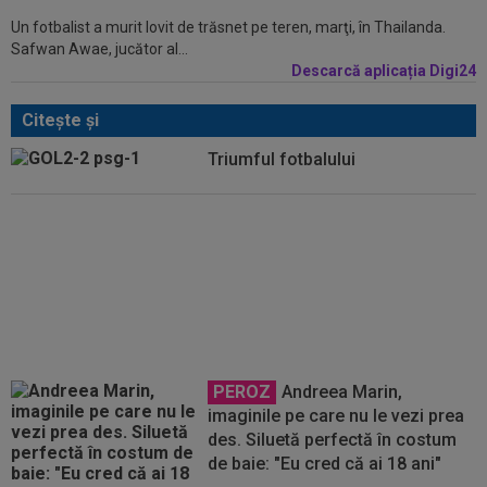
Un fotbalist a murit lovit de trăsnet pe teren, marţi, în Thailanda.
Safwan Awae, jucător al...
Descarcă aplicația Digi24
Citeşte şi
Triumful fotbalului
Capul sus, Gâlcă!
PEROZ
Andreea Marin,
imaginile pe care nu le vezi prea
des. Siluetă perfectă în costum
de baie: "Eu cred că ai 18 ani"