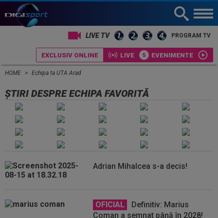
LIVE TV
PROGRAM TV
EXCLUSIV ONLINE
LIVE
EVENIMENTE
HOME
Echipa ta UTA Arad
ȘTIRI DESPRE ECHIPA FAVORITĂ
Adrian Mihalcea s-a decis!
OFICIAL
Definitiv: Marius
Coman a semnat până în 2028!