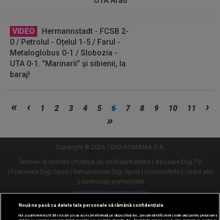
UTA Arad
VIDEO
Hermannstadt - FCSB 2-
0 / Petrolul - Oțelul 1-5 / Farul -
Metaloglobus 0-1 / Slobozia -
UTA 0-1. ”Marinarii” și sibienii, la
baraj!
Vezi
1
2
3
4
5
6
7
8
9
10
11
mai
mult
Copyright © 2026 / DIGI ROMANIA S.A.
Termeni si conditii
Politica de confidentialitate
Abonare Digi TV
Frecvente Digi Sport
Retransmisie Digi Sport
Contact/Info
Codul etic
Gestionați preferințele
Versiune desktop
Nouă ne pasă ca datele tale personale să rămână confidențiale
Noi și partenerii noștri
30
stocăm și/sau accesăm informații pe dispozitivul dvs., precum identificatorii cookie unici pentru prelucrarea