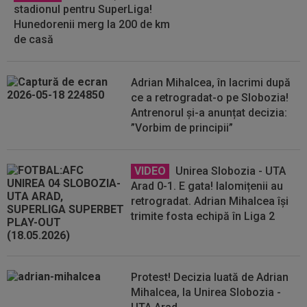
stadionul pentru SuperLiga!
Hunedorenii merg la 200 de km
de casă
Adrian Mihalcea, în lacrimi după
ce a retrogradat-o pe Slobozia!
Antrenorul și-a anunțat decizia:
”Vorbim de principii”
VIDEO
Unirea Slobozia - UTA
Arad 0-1. E gata! Ialomițenii au
retrogradat. Adrian Mihalcea își
trimite fosta echipă în Liga 2
Protest! Decizia luată de Adrian
Mihalcea, la Unirea Slobozia -