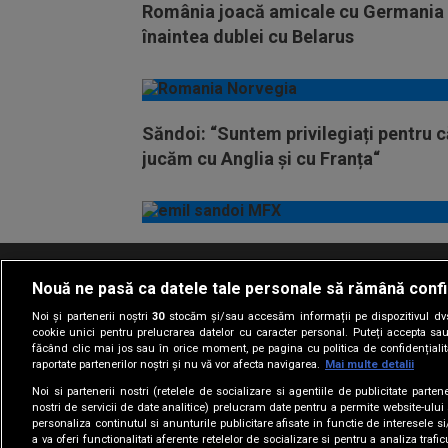
România joacă amicale cu Germania
înaintea dublei cu Belarus
Săndoi: “Suntem privilegiați pentru c
jucăm cu Anglia și cu Franța“
Nouă ne pasă ca datele tale personale să rămână confi
Termeni si conditii
Politica de confidentia
Noi și partenerii noștri
30
stocăm și/sau accesăm informații pe dispozitivul dvs.
cookie unici pentru prelucrarea datelor cu caracter personal. Puteți accepta sau
făcând clic mai jos sau în orice moment, pe pagina cu politica de confidențialita
raportate partenerilor noștri și nu vă vor afecta navigarea.
Mai multe detalii
Noi si partenerii nostri (retelele de socializare si agentiile de publicitate parten
nostri de servicii de date analitice) prelucram date pentru a permite website-ului
personaliza continutul si anunturile publicitare afisate in functie de interesele si
a va oferi functionalitati aferente retelelor de socializare si pentru a analiza trafic