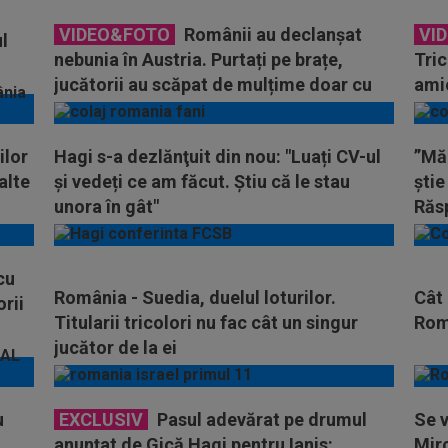
VIDEO&FOTO
Românii au declanșat
VI
l
nebunia în Austria. Purtați pe brațe,
Tric
jucătorii au scăpat de mulțime doar cu
amic
jandarmii
ilor
Hagi s-a dezlănţuit din nou: "Luați CV-ul
”Mă
alte
și vedeți ce am făcut. Ştiu că le stau
știe
unora în gât"
Răsp
cu
România - Suedia, duelul loturilor.
Cât 
rii
Titularii tricolori nu fac cât un singur
Româ
jucător de la ei
u
EXCLUSIV
Pasul adevărat pe drumul
Se v
anunţat de Gică Hagi pentru Ianis:
Mirc