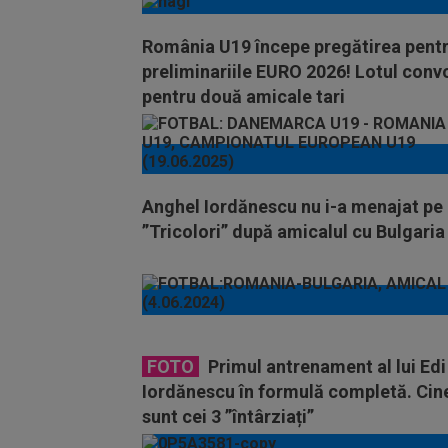
România U19 începe pregătirea pent
preliminariile EURO 2026! Lotul conv
pentru două amicale tari
Anghel Iordănescu nu i-a menajat pe
”Tricolori” după amicalul cu Bulgaria
FOTO
Primul antrenament al lui Edi
Iordănescu în formulă completă. Cin
sunt cei 3 ”întârziați”