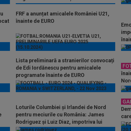
ru
FRF a anunțat amicalele României U21,
ocat
înainte de EURO
Emoț
imp
înai
Lista preliminară a stranierilor convocați
FO
de Edi Iordănescu pentru amicalele
înai
programate înainte de EURO
Nord
GA
Loturile Columbiei și Irlandei de Nord
Demo
e
pentru meciurile cu România: James
care
Rodriguez și Luiz Diaz, impotriva lui
Stanciu & Co