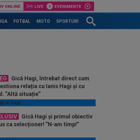
IV ONLINE
LIVE
EVENIMENTE
LIGA
FOTBAL
MOTO
SPORTURI
DEO
Gică Hagi, întrebat direct cum
estiona relația cu Ianis Hagi și cu
l. ”Altă situație”
CLUSIV
Gică Hagi și primul obiectiv
s ca selecționer! ”N-am timp!”