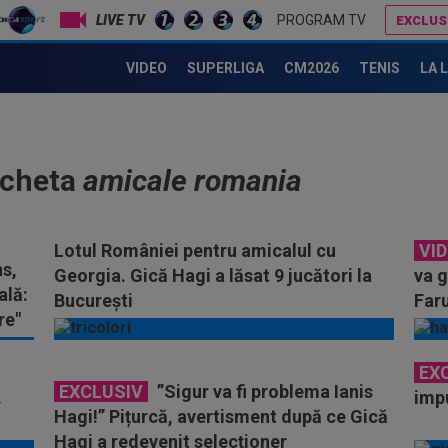
LIVE TV
PROGRAM TV
EXCLUS
VIDEO
SUPERLIGA
CM2026
TENIS
LA 
icheta
amicale romania
Lotul României pentru amicalul cu
VI
s,
Georgia. Gică Hagi a lăsat 9 jucători la
va g
ală:
București
Faru
re"
EX
EXCLUSIV
”Sigur va fi problema Ianis
.
impu
Hagi!” Pițurcă, avertisment după ce Gică
Hagi a redevenit selecționer