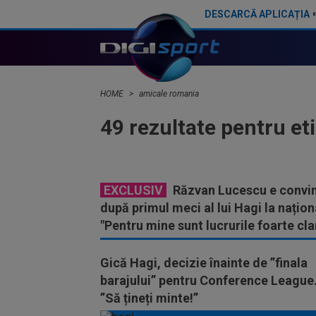
DESCARCĂ APLICAȚIA
HOME
amicale romania
49 rezultate pentru et
EXCLUSIV
Răzvan Lucescu e convin
după primul meci al lui Hagi la națion
"Pentru mine sunt lucrurile foarte cla
Gică Hagi, decizie înainte de ”finala
barajului” pentru Conference League
”Să țineți minte!”