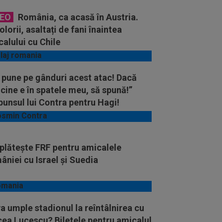
DEO
România, ca acasă în Austria.
olorii, asaltați de fani înaintea
alului cu Chile
 pune pe gânduri acest atac! Dacă
 cine e în spatele meu, să spună!”
unsul lui Contra pentru Hagi!
plăteşte FRF pentru amicalele
niei cu Israel şi Suedia
a umple stadionul la reîntâlnirea cu
ea Lucescu? Biletele pentru amicalul