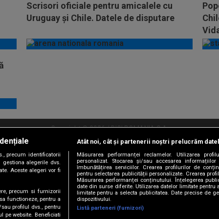
Scrisori oficiale pentru amicalele cu
Pope
Uruguay şi Chile. Datele de disputare
Chil
Vida
ă
Copyright © 2026 / DIGI ROMANIA S.A.
dențiale
Atât noi, cât și partenerii noștri prelucrăm date
litate
Abonare Digi TV
Frecvente Digi Sport
Retransmisie Digi Sport
Contac
, precum identificatorii
Măsurarea performanței reclamelor. Utilizarea profilu
personalizat. Stocarea și/sau accesarea informațiilor
Versiune mobil
 gestiona alegerile dvs.
îmbunătățirea serviciilor. Crearea profilurilor de conținu
te. Aceste alegeri vor fi
pentru selectarea publicității personalizate. Crearea profil
Măsurarea performanței conținutului. Înțelegerea public
date din surse diferite. Utilizarea datelor limitate pentru 
ere, precum si furnizorii
limitate pentru a selecta publicitatea. Date precise de ge
dispozitivului.
 sa functioneze, pentru a
/sau profilul dvs., pentru
Listă parteneri (furnizori)
ul pe website. Beneficiati