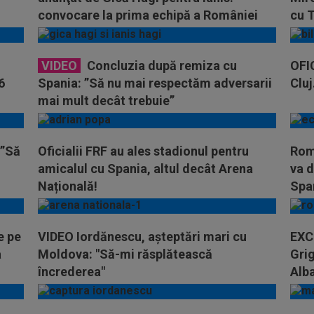
convocare la prima echipă a României
cu 
VIDEO
Concluzia după remiza cu
OFIC
6
Spania: ”Să nu mai respectăm adversarii
Cluj
mai mult decât trebuie”
 ”Să
Oficialii FRF au ales stadionul pentru
Rom
amicalul cu Spania, altul decât Arena
va d
Națională!
Spa
e pe
VIDEO Iordănescu, așteptări mari cu
EXC
a
Moldova: "Să-mi răsplătească
Grig
încrederea"
Alba