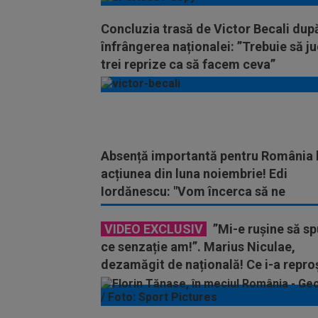
Concluzia trasă de Victor Becali dup
înfrângerea naționalei: ”Trebuie să 
trei reprize ca să facem ceva”
Absență importantă pentru România 
acțiunea din luna noiembrie! Edi
Iordănescu: "Vom încerca să ne
descurcăm"
VIDEO EXCLUSIV
”Mi-e rușine să s
ce senzație am!”. Marius Niculae,
dezamăgit de națională! Ce i-a repro
concret lui Mirel Rădoi