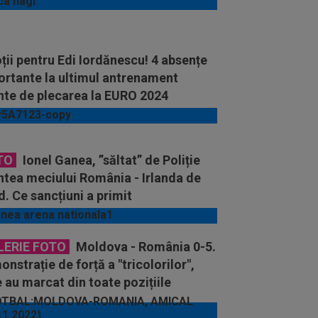
ii pentru Edi Iordănescu! 4 absențe
ortante la ultimul antrenament
nte de plecarea la EURO 2024
TO
Ionel Ganea, ”săltat” de Poliție
ntea meciului România - Irlanda de
. Ce sancțiuni a primit
LERIE FOTO
Moldova - România 0-5.
nstrație de forță a "tricolorilor",
 au marcat din toate pozițiile