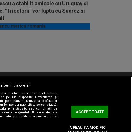
scu a stabilit amicale cu Uruguay și
e. "Tricolorii" vor lupta cu Suarez și
l!
le pentru a oferi:
t/Info
Codul etic
Gestionați preferințele
rilor pentru selectarea conținutului
 de pe un dispozitiv. Dezvoltarea și
t personalizat. Utilizarea profilurilor
urilor pentru publicitate personalizată.
ului prin statistici sau combinații de
ACCEPT TOATE
a selecta conținutul. Utilizarea de date
olocație și identificarea prin scanarea
VREAU SA MODIFIC
SETARILE INDIVIDUAL