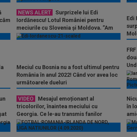
ă
NEWS ALERT
Surprizele lui Edi
Edi
jucăm
Iordănescu! Lotul României pentru
surp
meciurile cu Slovenia și Moldova. ”Am
Mol
schimbat strategia”
FRF
două
Unde
la
Meciul cu Bosnia nu a fost ultimul pentru
România în anul 2022! Când vor avea loc
următoarele dueluri
pun
VIDEO
Mesajul emoționant al
Nic
tricolorilor, înaintea meciului cu
în l
șat
Georgia. Ce le-au transmis fanilor
amic