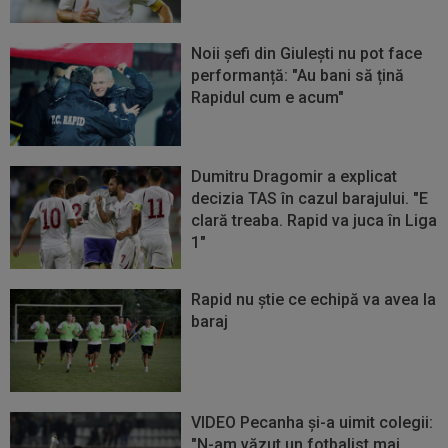
Noii șefi din Giulești nu pot face
performanță: "Au bani să țină
Rapidul cum e acum"
Dumitru Dragomir a explicat
decizia TAS în cazul barajului. "E
clară treaba. Rapid va juca în Liga
1"
Rapid nu știe ce echipă va avea la
baraj
VIDEO Pecanha și-a uimit colegii:
"N-am văzut un fotbalist mai