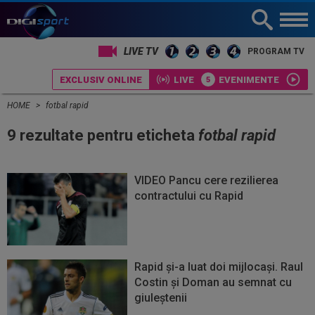
LIVE TV
PROGRAM TV
EXCLUSIV ONLINE
LIVE
EVENIMENTE
HOME
fotbal rapid
9 rezultate pentru eticheta
fotbal rapid
VIDEO Pancu cere rezilierea
contractului cu Rapid
Rapid și-a luat doi mijlocași. Raul
Costin și Doman au semnat cu
giuleștenii