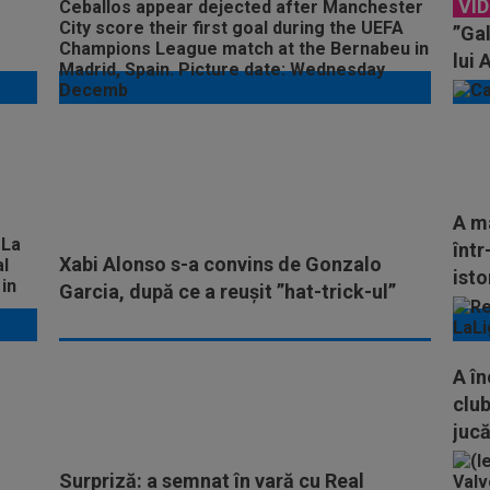
VI
”Gal
lui 
A ma
într
Xabi Alonso s-a convins de Gonzalo
isto
Garcia, după ce a reușit ”hat-trick-ul”
A în
club
jucă
Surpriză: a semnat în vară cu Real