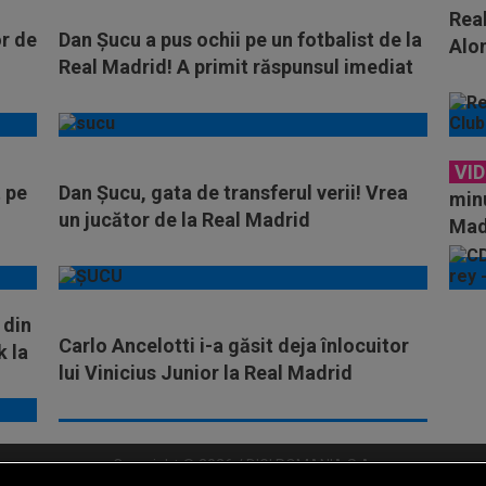
Real
or de
Dan Șucu a pus ochii pe un fotbalist de la
Alon
Real Madrid! A primit răspunsul imediat
VI
t pe
Dan Șucu, gata de transferul verii! Vrea
minu
un jucător de la Real Madrid
Madr
 din
Carlo Ancelotti i-a găsit deja înlocuitor
k la
lui Vinicius Junior la Real Madrid
Copyright © 2026 / DIGI ROMANIA S.A.