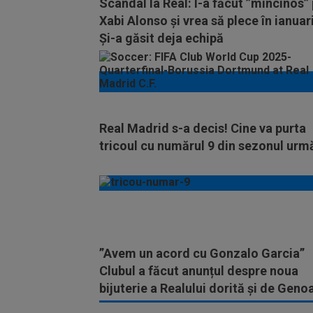
Scandal la Real: l-a făcut ”mincinos”
Xabi Alonso și vrea să plece în ianuar
Și-a găsit deja echipă
Real Madrid s-a decis! Cine va purta
tricoul cu numărul 9 din sezonul urm
”Avem un acord cu Gonzalo Garcia”
Clubul a făcut anunțul despre noua
bijuterie a Realului dorită și de Geno