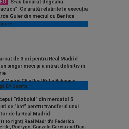
DEO
S-au bucurat degeaba
acticii”. Ce arată reluările la execuția
Arda Guler din meciul cu Benfica
rcat de 3 ori pentru Real Madrid
-un singur meci și a intrat definitiv în
rie
ceput ”războiul” din mercato! 5
uri se ”bat” pentru transferul unui
tor de la Real Madrid