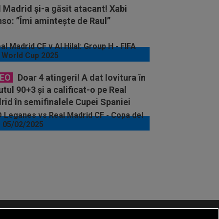
 Madrid și-a găsit atacant! Xabi
so: ”Îmi amintește de Raul”
DEO
Doar 4 atingeri! A dat lovitura în
tul 90+3 și a calificat-o pe Real
id în semifinalele Cupei Spaniei