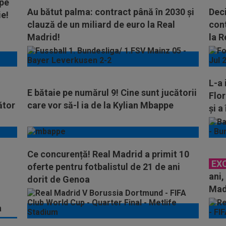
 pe
Au bătut palma: contract până în 2030 și
Deci
ie!
clauză de un miliard de euro la Real
cont
Madrid!
la R
L-a 
E bătaie pe numărul 9! Cine sunt jucătorii
Flor
ător
care vor să-l ia de la Kylian Mbappe
și a
Ce concurență! Real Madrid a primit 10
EX
oferte pentru fotbalistul de 21 de ani
ani,
dorit de Genoa
Mad
a