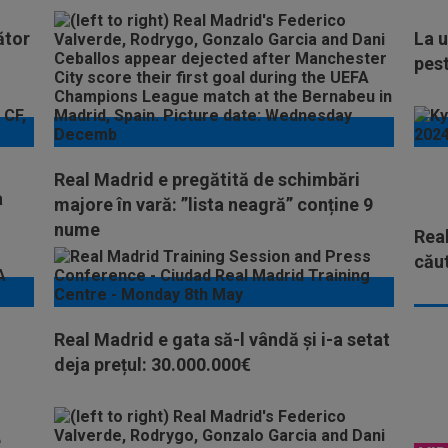
ător
La u
pest
Real Madrid e pregătită de schimbări
a
majore în vară: ”lista neagră” conține 9
nume
Real
căut
Real Madrid e gata să-l vândă și i-a setat
deja prețul: 30.000.000€
e