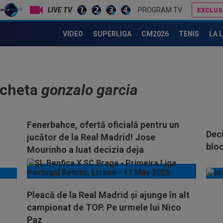
LIVE TV
PROGRAM TV
EXCLUS
VIDEO
SUPERLIGA
CM2026
TENIS
LA 
icheta
gonzalo garcia
Fenerbahce, ofertă oficială pentru un
Deci
jucător de la Real Madrid! Jose
bloc
Mourinho a luat decizia deja
Pleacă de la Real Madrid și ajunge în alt
campionat de TOP. Pe urmele lui Nico
Paz