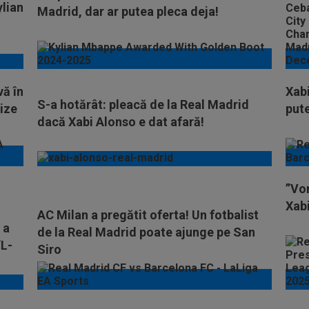
ylian
Madrid, dar ar putea pleca deja!
ă în
Xabi
S-a hotărât: pleacă de la Real Madrid
ize
pute
dacă Xabi Alonso e dat afară!
”Vor
Xab
AC Milan a pregătit oferta! Un fotbalist
 a
de la Real Madrid poate ajunge pe San
”L-
Siro