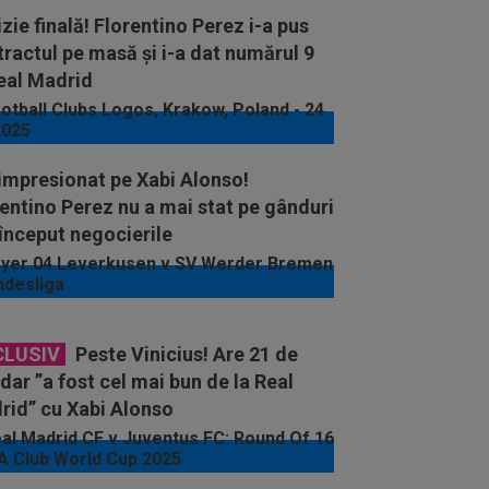
zie finală! Florentino Perez i-a pus
ractul pe masă și i-a dat numărul 9
eal Madrid
impresionat pe Xabi Alonso!
entino Perez nu a mai stat pe gânduri
 început negocierile
CLUSIV
Peste Vinicius! Are 21 de
 dar ”a fost cel mai bun de la Real
rid” cu Xabi Alonso