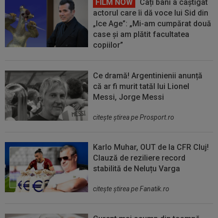
FILM NOW
Câți bani a câștigat
actorul care îi dă voce lui Sid din
„Ice Age”: „Mi-am cumpărat două
case și am plătit facultatea
copiilor”
Ce dramă! Argentinienii anunță
că ar fi murit tatăl lui Lionel
Messi, Jorge Messi
citeşte ştirea pe Prosport.ro
Karlo Muhar, OUT de la CFR Cluj!
Clauză de reziliere record
stabilită de Neluțu Varga
citeşte ştirea pe Fanatik.ro