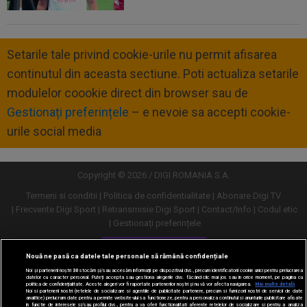
Setarile tale privind cookie-urile nu permit afisarea
continutul din aceasta sectiune. Poti actualiza setarile
modulelor coookie direct din browser sau de
Gestionați preferințele
– e nevoie sa accepti cookie-
urile social media
Copyright © 2026 / DIGI ROMANIA S.A.
Termeni si conditii
Politica de confidentialitate
Abonare Digi TV
Frecvente Digi Sport
Retransmisie Digi Sport
Contact/Info
Codul etic
Gestionați preferințele
Versiune desktop
Nouă ne pasă ca datele tale personale să rămână confidențiale
Noi și partenerii noștri
30
stocăm și/sau accesăm informații pe dispozitivul dvs., precum identificatorii cookie unici pentru prelucrarea
datelor cu caracter personal. Puteți accepta sau gestiona alegerile dvs. făcând clic mai jos sau în orice moment, pe pagina cu
politica de confidențialitate. Aceste alegeri vor fi raportate partenerilor noștri și nu vă vor afecta navigarea.
Mai multe detalii
Noi si partenerii nostri (retelele de socializare si agentiile de publicitate partenere, precum si furnizorii nostri de servicii de date
analitice) prelucram date pentru a permite website-ului sa functioneze, pentru a personaliza continutul si anunturile publicitare afisate
in functie de interesele si/sau profilul dvs., pentru a va oferi functionalitati aferente retelelor de socializare si pentru a analiza