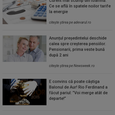
Curent mai scump din toamnă.
Ce se află în spatele noilor tarife
la energie
citeşte ştirea pe adevarul.ro
Anunțul președintelui deschide
calea spre creșterea pensiilor.
Pensionarii, prima veste bună
după 2 ani
citeşte ştirea pe Newsweek.ro
E convins că poate câștiga
Balonul de Aur! Rio Ferdinand a
făcut pariul: ”Voi merge atât de
departe!”