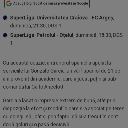
Adaugă
Digi Sport
ca sursă preferată în Google
SuperLiga
:
Universitatea Craiova
-
FC Argeș
,
duminică, 21:30, DGS 1
SuperLiga
:
Petrolul
-
Oțelul
, duminică, 18:30, DGS
1
Cu această ocazie, antrenorul spaniol a apelat la
serviciile lui Gonzalo Garcia, un vârf spaniol de 21 de
ani provenit din academie, care a jucat puțin și sub
comanda lui Carlo Ancelotti.
Garcia a lăsat o impresie extrem de bună, atât prin
dispoziția la efort și modul în care s-a asociat pe teren
cu colegii săi, cât și prin faptul că și-a trecut în cont
două goluri și o pasă decisivă.