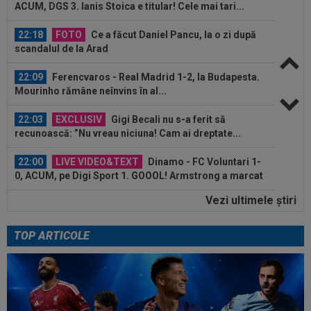
ACUM, DGS 3. Ianis Stoica e titular! Cele mai tari...
22:18
FOTO
Ce a făcut Daniel Pancu, la o zi după
scandalul de la Arad
22:09
Ferencvaros - Real Madrid 1-2, la Budapesta.
Mourinho rămâne neînvins în al...
22:03
EXCLUSIV
Gigi Becali nu s-a ferit să
recunoască: ”Nu vreau niciuna! Cam ai dreptate...
22:00
LIVE VIDEO&TEXT
Dinamo - FC Voluntari 1-
0, ACUM, pe Digi Sport 1. GOOOL! Armstrong a marcat
din...
Vezi ultimele ştiri
21:54
VIDEO
Moment emoționant la Dinamo -
Voluntari! Jucătorii de la echipa secundă au...
TOP ARTICOLE
21:51
Decizia luată de Barcelona, după ce
Manchester City i-a refuzat prima ofertă...
22:43
EXCLUSIV
Scandal în pauza meciului Dinamo
- FC Voluntari! Bogdan Bălănescu a coborât la...