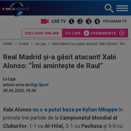
PROGRAM TV
EXCLUSIV ONLINE
LIVE
EVENIMENTE
HOME
Fotbal
La Liga
Real Madrid și-a găsit atacant! Xabi Alonso: ”Îmi amintește de Raul”
Real Madrid și-a găsit atacant! Xabi
Alonso: ”Îmi amintește de Raul”
La Liga
articol scris de
Digi Sport
30.06.2025, 10:36
Xabi Alonso
nu s-a putut baza pe Kylian Mbappe
în
primele trei partide de la
Campionatul Mondial al
Cluburilor
, 1-1 cu
Al-Hilal,
3-1 cu
Pachuca
și 3-0 cu