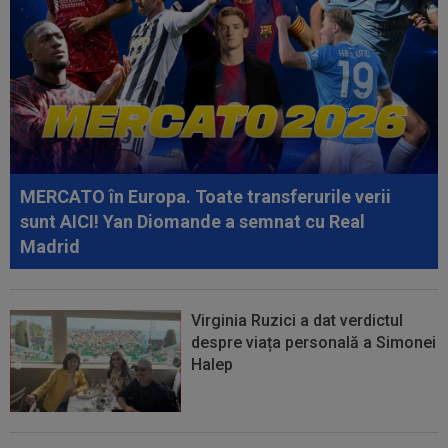
22:30
LIVE VIDEO&SCORE
Estrela - Sporting 0-0,
ACUM, DGS 3. Ianis Stoica e titular! Cele mai tari...
22:18
FOTO
Ce a făcut Daniel Pancu, la o zi după
scandalul de la Arad
22:09
Ferencvaros - Real Madrid 1-2, la Budapesta.
Mourinho rămâne neînvins în al...
MERCATO în Europa. Toate transferurile verii
22:03
EXCLUSIV
Gigi Becali nu s-a ferit să
sunt AICI! Yan Diomande a semnat cu Real
recunoască: ”Nu vreau niciuna! Cam ai dreptate...
Madrid
Virginia Ruzici a dat verdictul
despre viața personală a Simonei
Halep