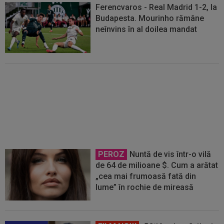
Ferencvaros - Real Madrid 1-2, la
Budapesta. Mourinho rămâne
neînvins în al doilea mandat
Reacții în lanț, după ce tatăl lui
Leo Messi a murit
PEROZ
Nuntă de vis într-o vilă
de 64 de milioane $. Cum a arătat
„cea mai frumoasă fată din
lume” în rochie de mireasă