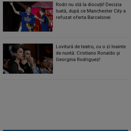
Rodri nu stă la discuții! Decizia
luată, după ce Manchester City a
refuzat oferta Barcelonei
Lovitură de teatru, cu o zi înainte
de nuntă: Cristiano Ronaldo și
Georgina Rodriguez!
EXCLUSIV
”Mi-a zis MM: `Bă,
Gigi, nu ai văzut așa ceva!”.
Becali s-a convins după 29 de
minute și a luat decizia: OUT