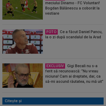
meciului Dinamo - FC Voluntari!
Bogdan Bălănescu a coborât la
vestiare
FOTO
Ce a făcut Daniel Pancu,
la o zi după scandalul de la Arad
EXCLUSIV
Gigi Becali nu s-a
ferit să recunoască: ”Nu vreau
niciuna! Cam ai dreptate, dar, ca
să-mi ascund răutatea, nu mă uit”
Citeşte şi