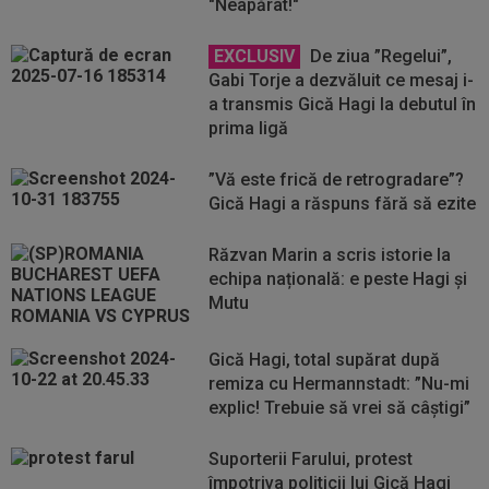
"Neapărat!"
EXCLUSIV
De ziua ”Regelui”,
Gabi Torje a dezvăluit ce mesaj i-
a transmis Gică Hagi la debutul în
prima ligă
”Vă este frică de retrogradare”?
Gică Hagi a răspuns fără să ezite
Răzvan Marin a scris istorie la
echipa națională: e peste Hagi și
Mutu
Gică Hagi, total supărat după
remiza cu Hermannstadt: ”Nu-mi
explic! Trebuie să vrei să câștigi”
Suporterii Farului, protest
împotriva politicii lui Gică Hagi