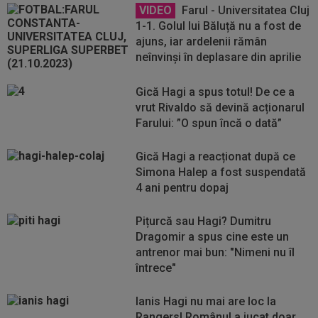
VIDEO
Farul - Universitatea Cluj
1-1. Golul lui Băluță nu a fost de
ajuns, iar ardelenii rămân
neînvinși în deplasare din aprilie
Gică Hagi a spus totul! De ce a
vrut Rivaldo să devină acționarul
Farului: ”O spun încă o dată”
Gică Hagi a reacționat după ce
Simona Halep a fost suspendată
4 ani pentru dopaj
Pițurcă sau Hagi? Dumitru
Dragomir a spus cine este un
antrenor mai bun: "Nimeni nu îl
întrece"
Ianis Hagi nu mai are loc la
Rangers! Românul a jucat doar