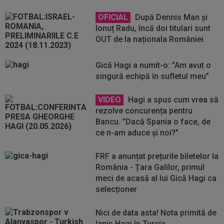
OFICIAL
După Dennis Man și
Ionuț Radu, încă doi titulari sunt
OUT de la naționala României
Gică Hagi a numit-o: ”Am avut o
singură echipă în sufletul meu”
VIDEO
Hagi a spus cum vrea să
rezolve concurența pentru
Bancu. ”Dacă Spania o face, de
ce n-am aduce și noi?”
FRF a anunțat prețurile biletelor la
România - Țara Galilor, primul
meci de acasă al lui Gică Hagi ca
selecționer
Nici de data asta! Nota primită de
Ianis Hagi în Turcia