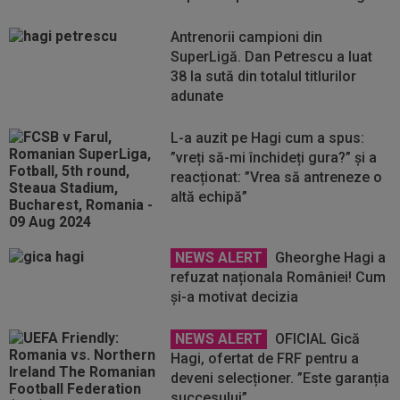
Antrenorii campioni din
SuperLigă. Dan Petrescu a luat
38 la sută din totalul titlurilor
adunate
L-a auzit pe Hagi cum a spus:
”vreți să-mi închideți gura?” și a
reacționat: ”Vrea să antreneze o
altă echipă”
NEWS ALERT
Gheorghe Hagi a
refuzat naționala României! Cum
și-a motivat decizia
NEWS ALERT
OFICIAL Gică
Hagi, ofertat de FRF pentru a
deveni selecționer. ”Este garanția
succesului”