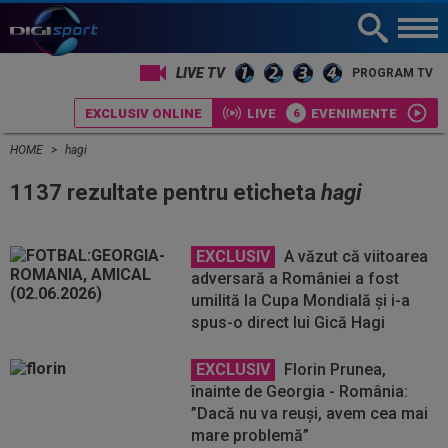
LIVE TV
PROGRAM TV
EXCLUSIV ONLINE
LIVE
EVENIMENTE
HOME
hagi
1137 rezultate pentru eticheta
hagi
EXCLUSIV
A văzut că viitoarea
adversară a României a fost
umilită la Cupa Mondială și i-a
spus-o direct lui Gică Hagi
EXCLUSIV
Florin Prunea,
înainte de Georgia - România:
”Dacă nu va reuși, avem cea mai
mare problemă”