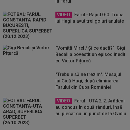
la Farul
VIDEO
Farul - Rapid 0-0. Trupa
lui Hagi a avut trei goluri anulate
"Vomită Mirel / Și ce dacă?". Gigi
Becali a povestit un episod inedit
cu Victor Pițurcă
"Trebuie să ne trezim". Mesajul
lui Gică Hagi, după eliminarea
Farului din Cupa României
VIDEO
Farul - UTA 2-2. Arădenii
au condus în două rânduri, însă
au plecat cu un punct de la Ovidiu