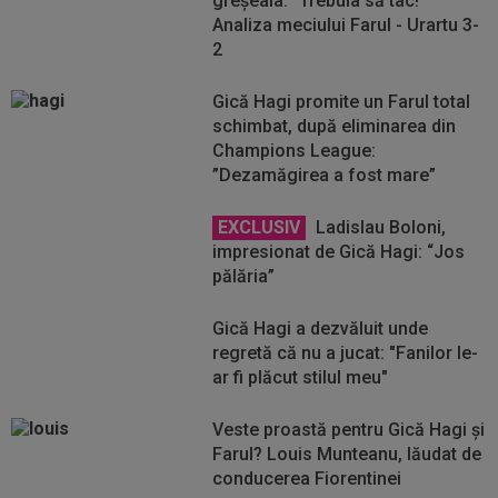
greșeala: ”Trebuia să tac!”
Analiza meciului Farul - Urartu 3-
2
Gică Hagi promite un Farul total
schimbat, după eliminarea din
Champions League:
”Dezamăgirea a fost mare”
EXCLUSIV
Ladislau Boloni,
impresionat de Gică Hagi: “Jos
pălăria”
Gică Hagi a dezvăluit unde
regretă că nu a jucat: "Fanilor le-
ar fi plăcut stilul meu"
Veste proastă pentru Gică Hagi și
Farul? Louis Munteanu, lăudat de
conducerea Fiorentinei