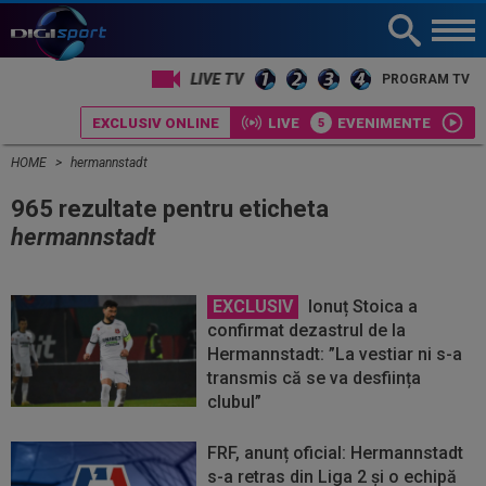
LIVE TV
PROGRAM TV
EXCLUSIV ONLINE
LIVE
EVENIMENTE
HOME
hermannstadt
965 rezultate pentru eticheta
hermannstadt
EXCLUSIV
Ionuț Stoica a
confirmat dezastrul de la
Hermannstadt: ”La vestiar ni s-a
transmis că se va desființa
clubul”
FRF, anunț oficial: Hermannstadt
s-a retras din Liga 2 și o echipă