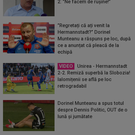
2: ”Ne facem de rușine!”
”Regretați că ați venit la
Hermannstadt?” Dorinel
Munteanu a răspuns pe loc, după
ce a anunțat că pleacă de la
echipă
VIDEO
Unirea - Hermannstadt
2-2. Remiză superbă la Slobozia!
Ialomițenii se află pe loc
retrogradabil
Dorinel Munteanu a spus totul
despre Dennis Politic, OUT de o
lună și jumătate