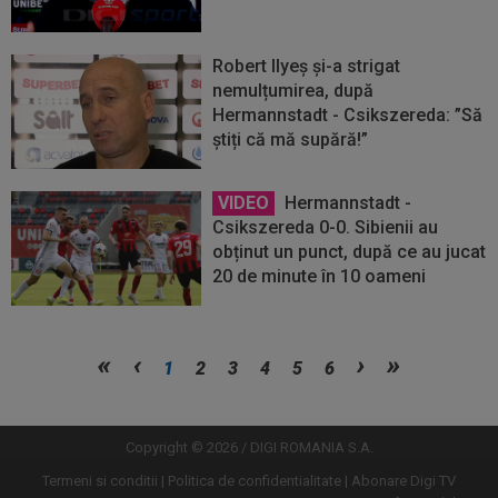
Robert Ilyeș și-a strigat
nemulțumirea, după
Hermannstadt - Csikszereda: ”Să
știți că mă supără!”
VIDEO
Hermannstadt -
Csikszereda 0-0. Sibienii au
obținut un punct, după ce au jucat
20 de minute în 10 oameni
Vezi
Vezi
1
2
3
4
5
6
mai
mai
mult
mult
Copyright © 2026 / DIGI ROMANIA S.A.
Termeni si conditii
Politica de confidentialitate
Abonare Digi TV