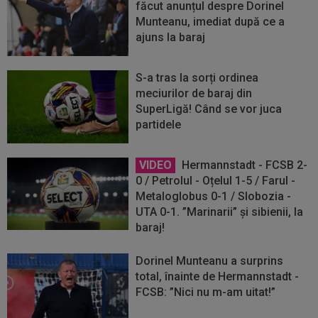
făcut anunțul despre Dorinel
Munteanu, imediat după ce a
ajuns la baraj
S-a tras la sorți ordinea
meciurilor de baraj din
SuperLigă! Când se vor juca
partidele
VIDEO
Hermannstadt - FCSB 2-
0 / Petrolul - Oțelul 1-5 / Farul -
Metaloglobus 0-1 / Slobozia -
UTA 0-1. ”Marinarii” și sibienii, la
baraj!
Dorinel Munteanu a surprins
total, înainte de Hermannstadt -
FCSB: ”Nici nu m-am uitat!”