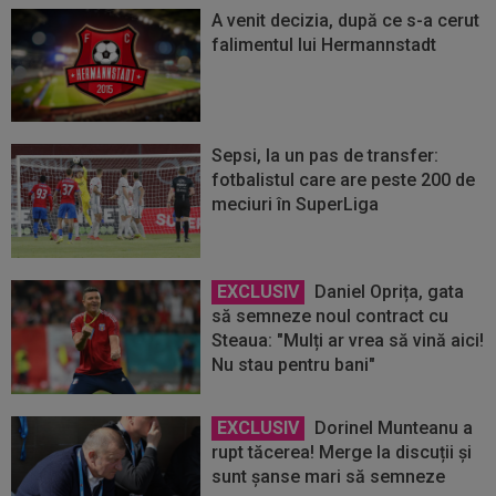
A venit decizia, după ce s-a cerut
falimentul lui Hermannstadt
Sepsi, la un pas de transfer:
fotbalistul care are peste 200 de
meciuri în SuperLiga
EXCLUSIV
Daniel Oprița, gata
să semneze noul contract cu
Steaua: "Mulți ar vrea să vină aici!
Nu stau pentru bani"
EXCLUSIV
Dorinel Munteanu a
rupt tăcerea! Merge la discuții și
sunt șanse mari să semneze