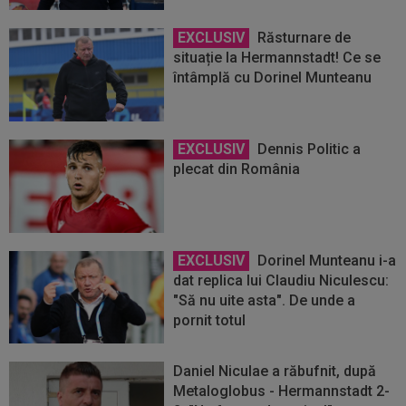
EXCLUSIV
Răsturnare de
situație la Hermannstadt! Ce se
întâmplă cu Dorinel Munteanu
EXCLUSIV
Dennis Politic a
plecat din România
EXCLUSIV
Dorinel Munteanu i-a
dat replica lui Claudiu Niculescu:
"Să nu uite asta". De unde a
pornit totul
Daniel Niculae a răbufnit, după
Metaloglobus - Hermannstadt 2-