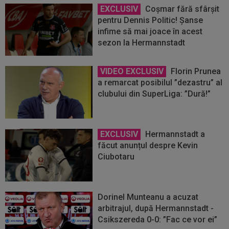
EXCLUSIV
Coșmar fără sfârșit
pentru Dennis Politic! Șanse
infime să mai joace în acest
sezon la Hermannstadt
VIDEO EXCLUSIV
Florin Prunea
a remarcat posibilul ”dezastru” al
clubului din SuperLiga: ”Dură!”
EXCLUSIV
Hermannstadt a
făcut anunțul despre Kevin
Ciubotaru
Dorinel Munteanu a acuzat
arbitrajul, după Hermannstadt -
Csikszereda 0-0: ”Fac ce vor ei”