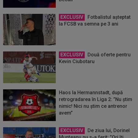
EXCLUSIV
Fotbalistul așteptat
la FCSB va semna pe 3 ani
EXCLUSIV
Două oferte pentru
Kevin Ciubotaru
Haos la Hermannstadt, după
retrogradarea în Liga 2: ”Nu știm
nimic! Nici nu știm ce antrenor
avem”
EXCLUSIV
De ziua lui, Dorinel
Munteanu nu s-a ferit: ”Ori îți