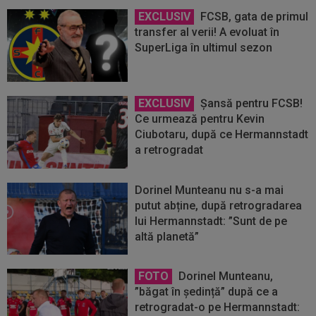
EXCLUSIV
FCSB, gata de primul
transfer al verii! A evoluat în
SuperLiga în ultimul sezon
EXCLUSIV
Șansă pentru FCSB!
Ce urmează pentru Kevin
Ciubotaru, după ce Hermannstadt
a retrogradat
Dorinel Munteanu nu s-a mai
putut abține, după retrogradarea
lui Hermannstadt: ”Sunt de pe
altă planetă”
FOTO
Dorinel Munteanu,
”băgat în ședință” după ce a
retrogradat-o pe Hermannstadt: