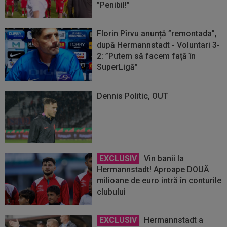
”Penibil!”
Florin Pîrvu anunță ”remontada”,
după Hermannstadt - Voluntari 3-
2: ”Putem să facem față în
SuperLigă”
Dennis Politic, OUT
EXCLUSIV
Vin banii la
Hermannstadt! Aproape DOUĂ
milioane de euro intră în conturile
clubului
EXCLUSIV
Hermannstadt a