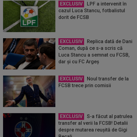
EXCLUSIV
LPF a intervenit în
cazul Luca Stancu, fotbalistul
dorit de FCSB
EXCLUSIV
Replica dată de Dani
Coman, după ce s-a scris că
Luca Stancu a semnat cu FCSB,
dar și cu FC Argeș
EXCLUSIV
Noul transfer de la
FCSB trece prin comisii
EXCLUSIV
S-a făcut al patrulea
transfer al verii la FCSB! Detalii
despre mutarea reușită de Gigi
Becali