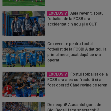
EXCLUSIV
Abia revenit, fostul
fotbalist de la FCSB s-a
accidentat din nou și e OUT
Ce revenire pentru fostul
fotbalist de la FCSB! A dat gol, la
primul meci jucat după ce s-a
operat
EXCLUSIV
Fostul fotbalist de la
FCSB s-a ales cu fractură și a
fost operat! Când revine pe teren
De neoprit! Atacantul gonit de
Gigi Becali face spectacol: 3