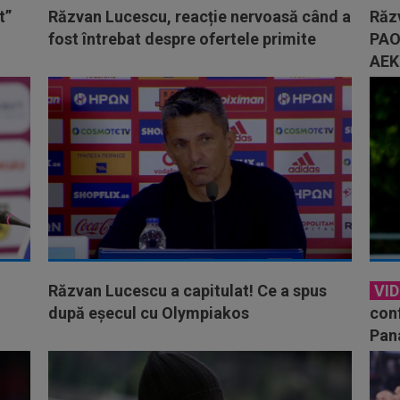
t”
Răzvan Lucescu, reacție nervoasă când a
Răzv
fost întrebat despre ofertele primite
PAO
AEK
Răzvan Lucescu a capitulat! Ce a spus
VI
după eșecul cu Olympiakos
conf
Pana
lor”