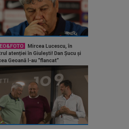
DEO&FOTO
Mircea Lucescu, în
rul atenției în Giulești! Dan Șucu și
ea Geoană l-au “flancat”