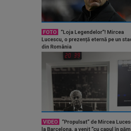
FOTO
”Loja Legendelor”! Mircea
Lucescu, o prezență eternă pe un sta
din România
VIDEO
”Propulsat” de Mircea Luce
la Barcelona, a venit ”cu capul în pă