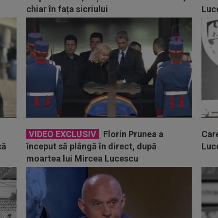
chiar în fața sicriului
Luc
VIDEO EXCLUSIV
Florin Prunea a
Care
că
început să plângă în direct, după
Luc
moartea lui Mircea Lucescu