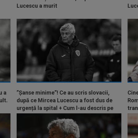
Lucescu a murit
Luce
u a
”Șanse minime”! Ce au scris slovacii,
Cine
ult.
după ce Mircea Lucescu a fost dus de
Rom
urgență la spital + Cum l-au descris pe
tran
antrenor