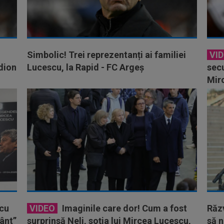
Simbolic! Trei reprezentanți ai familiei
VI
dion
Lucescu, la Rapid - FC Argeș
secu
Mir
scu
VIDEO
Imaginile care dor! Cum a fost
Răzv
mânt”
surprinsă Neli, soția lui Mircea Lucescu,
să n