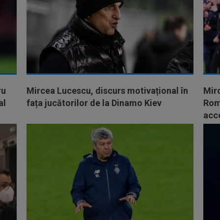
ru
Mircea Lucescu, discurs motivațional în
Mirc
al
fața jucătorilor de la Dinamo Kiev
Româ
acc