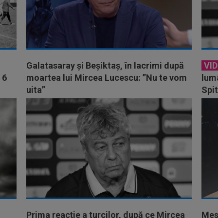
Galatasaray și Beșiktaș, în lacrimi după
VI
 6
moartea lui Mircea Lucescu: ”Nu te vom
lumâ
uita”
Spit
Prima reacție a turcilor, după ce Mircea
Mes