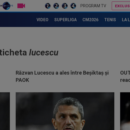
LIVE TV
PROGRAM TV
EXCLUS
VIDEO
SUPERLIGA
CM2026
TENIS
LA 
eticheta
lucescu
Răzvan Lucescu a ales între Beșiktaș și
OUT
PAOK
reac